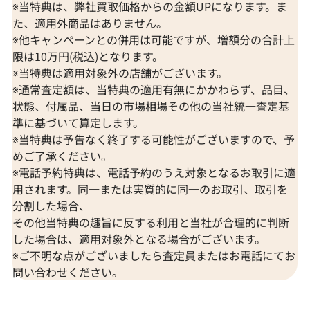
※当特典は、弊社買取価格からの金額UPになります。ま
た、適用外商品はありません。
※他キャンペーンとの併用は可能ですが、増額分の合計上
限は10万円(税込)となります。
※当特典は適用対象外の店舗がございます。
※通常査定額は、当特典の適用有無にかかわらず、品目、
状態、付属品、当日の市場相場その他の当社統一査定基
準に基づいて算定します。
※当特典は予告なく終了する可能性がございますので、予
めご了承ください。
K18 サファイア・ダイヤモンド ブローチ
K18 サファイ
※電話予約特典は、電話予約のうえ対象となるお取引に適
S3.36・D0.36ct
D0.29・S2.73 ct
用されます。同一または実質的に同一のお取引、取引を
参考買取価格
参考買取価格
分割した場合、
ASK
ASK
その他当特典の趣旨に反する利用と当社が合理的に判断
した場合は、適用対象外となる場合がございます。
2025年10月10日時点
2021年10月14
※ご不明な点がございましたら査定員またはお電話にてお
問い合わせください。