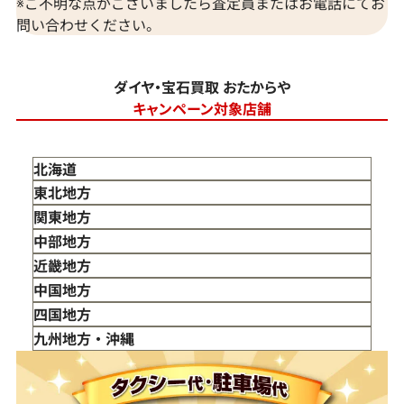
※ご不明な点がございましたら査定員またはお電話にてお
問い合わせください。
ダイヤ・宝石買取 おたからや
キャンペーン対象店舗
北海道
東北地方
青森県
関東地方
岩手県
東京都
中部地方
宮城県
神奈川県
新潟県
近畿地方
秋田県
埼玉県
富山県
三重県
中国地方
山形県
千葉県
石川県
滋賀県
鳥取県
四国地方
福島県
茨城県
山梨県
京都府
島根県
徳島県
九州地方・沖縄
栃木県
長野県
大阪府
岡山県
香川県
福岡県
群馬県
岐阜県
兵庫県
広島県
愛媛県
佐賀県