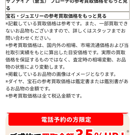
サファイア（蒼玉） ブローチの参考買取価格をもっと見
る
宝石・ジュエリーの参考買取価格をもっと見る
※記載している買取価格は参考です。また、一部買取でき
ないお品物もございますので、詳しくはスタッフまでお
問い合わせください。
※参考買取価格は、国内外の相場、市場流通価格および当
社取引実績をもとに算出した目安価格です。実際の買取
価格を保証するものではなく、査定時の相場変動、お品
物の状態により変動します。
K18WG ピンクサファイア・ダイヤモンド
K18 サファイ
※掲載しているお品物の画像はイメージとなります。
ブローチ 058・0.75ct
S1.21・D1.20ct
※ダイヤ、宝石の参考買取価格は鑑定書または鑑別書があ
るお品物の金額です。
参考買取価格
参考買取価格
※参考買取価格は全て税込金額です。
131,000
円
120,000
円
2026年1月10日時点
2025年8月10日
ダイヤ･宝石買取強化中！売るなら今！