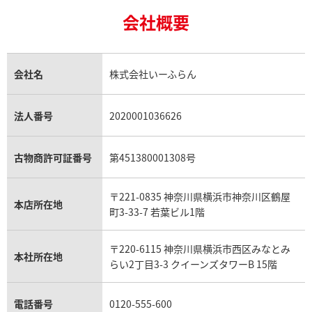
24金の相場価格情報
サファイア買取
ロレックス GMTマスター買取
エルメス買取
ブルガリ買取
18金買取
ルビー買取
ロレックス エクスプローラー買取
会社概要
エルメス バーキン買取
ヴァンクリーフ＆アーペル買取
18金の相場価格情報
ヒスイ買取
ロレックス デイトジャスト買取
エルメス ケリー買取
ハリーウィンストン買取
金のアクセサリー買取
オパール買取
ロレックス 買取の参考価格一覧
エルメス買取の参考価格一覧
クロムハーツ買取
金貨買取
トパーズ買取
パテック フィリップ買取
シャネル買取
フレッド買取
貴金属買取
タンザナイト買取
パテック フィリップノーチラス買取
シャネル マトラッセ買取
ショーメ買取
会社名
株式会社いーふらん
プラチナ買取
アメジスト買取
オーデマ ピゲ買取
シャネル買取の参考価格一覧
ショパール買取
銀・シルバー買取
パライバトルマリン買取
オーデマ ピゲ ロイヤルオーク買取
ディオール買取
タサキ買取
パラジウム買取
キャッツアイ買取
ヴァシュロン・コンスタンタン買取
セリーヌ買取
法人番号
2020001036626
ダミアーニ買取
アレキサンドライト買取
A.ランゲ&ゾーネ買取
フェンディ買取
ピアジェ買取
ガーネット買取
ブレゲ買取
グッチ買取
ブシュロン買取
アクアマリン買取
オメガ買取
プラダ買取
古物商許可証番号
第451380001308号
モーブッサン買取
ウブロ買取
ミキモト買取
IWC買取
グラフ買取
〒221-0835 神奈川県横浜市神奈川区鶴屋
カルティエ買取
本店所在地
フランク ミュラー買取
町3-33-7 若葉ビル1階
リシャール・ミル買取
タグ・ホイヤー買取
〒220-6115 神奈川県横浜市西区みなとみ
パネライ買取
本社所在地
らい2丁目3-3 クイーンズタワーB 15階
チューダー（チュードル）買取
電話番号
0120-555-600