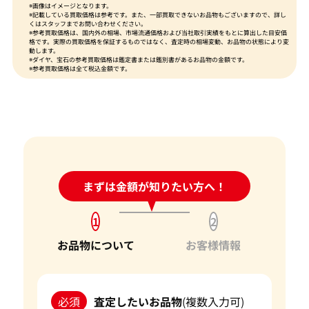
※画像はイメージとなります。
※記載している買取価格は参考です。また、一部買取できないお品物もございますので、詳し
くはスタッフまでお問い合わせください。
※参考買取価格は、国内外の相場、市場流通価格および当社取引実績をもとに算出した目安価
格です。実際の買取価格を保証するものではなく、査定時の相場変動、お品物の状態により変
動します。
※ダイヤ、宝石の参考買取価格は鑑定書または鑑別書があるお品物の金額です。
※参考買取価格は全て税込金額です。
24時間受付中!
まずは金額が知りたい方へ！
問い合わせフォーム
1
2
お品物について
お客様情報
必須
査定したいお品物
(複数入力可)