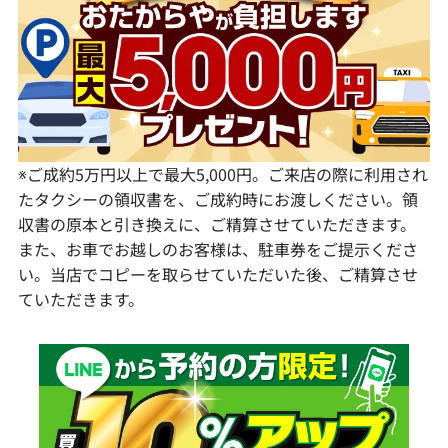
静岡県
奈良県
山口県
長崎県
愛知県
和歌山県
熊本県
大分県
宮崎県
鹿児島県
※ご成約5万円以上で最大5,000円。ご来店の際に利用され
たタクシーの領収書を、ご成約時にお渡しください。領
収書の原本と引き換えに、ご精算させていただきます。
また、お車でお越しのお客様は、駐車券をご提示くださ
い。当店でコピーを取らせていただいた後、ご精算させ
ていただきます。