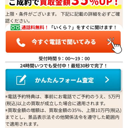
上限・条件がございます。 下記に記載の詳細を必ずご確
認ください。
通話料無料！
「いくら？」をすぐに聞けます！
受付時間 9：00〜19：00
Pt･Pm900 サファイア・ダイヤモンド ブ
K18 サファイア ブ
24時間いつでも受付中！最短30秒で完了！
ローチ 3.12・D0.55ct
参考買取価格
参考買取価格
ASK
ASK
※電話予約特典は、事前にお電話でご予約のうえ、5万円
2025年7月10日時点
2023年2月10日
(税込)以上の買取が成立した場合に適用されます。
※買取金額の増額は、買取金額の35％、上限10万円(税込)
までとし、景品表示法その他関係法令を遵守した範囲内
で適用されます。