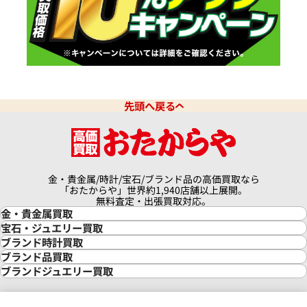
先頭へ戻る
金・貴金属/時計/宝石/ブランド品の高価買取なら
「おたからや」世界約1,940店舗以上展開。
無料査定・出張買取対応。
金・貴金属買取
金買取
宝石・ジュエリー買取
金の相場価格情報
宝石・ジュエリー買取
ブランド時計買取
金の参考買取価格一覧
ダイヤモンド買取
時計買取
ブランド品買取
インゴット買取
ダイヤモンド・宝石の参考価格一覧
ロレックス買取
ブランド買取
ブランドジュエリー買取
インゴットの相場価格情報
リング・結婚指輪買取
ロレックス デイトナ買取
ルイ・ヴィトン買取
カルティエ買取
24金買取
エメラルド買取
ロレックス サブマリーナー買取
ルイ・ヴィトン買取の参考価格一覧
ティファニー買取