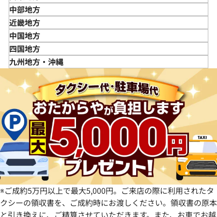
岩手県
東京都
中部地方
宮城県
神奈川県
新潟県
近畿地方
秋田県
埼玉県
富山県
三重県
中国地方
山形県
千葉県
石川県
滋賀県
鳥取県
四国地方
福島県
茨城県
山梨県
京都府
島根県
徳島県
九州地方・沖縄
栃木県
長野県
大阪府
岡山県
香川県
福岡県
群馬県
岐阜県
兵庫県
広島県
愛媛県
佐賀県
静岡県
奈良県
山口県
長崎県
愛知県
和歌山県
熊本県
大分県
宮崎県
鹿児島県
※ご成約5万円以上で最大5,000円。ご来店の際に利用されたタ
クシーの領収書を、ご成約時にお渡しください。領収書の原本
と引き換えに、ご精算させていただきます。また、お車でお越