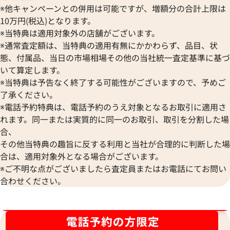
※他キャンペーンとの併用は可能ですが、増額分の合計上限は
10万円(税込)となります。
※当特典は適用対象外の店舗がございます。
※通常査定額は、当特典の適用有無にかかわらず、品目、状
態、付属品、当日の市場相場その他の当社統一査定基準に基づ
いて算定します。
※当特典は予告なく終了する可能性がございますので、予めご
了承ください。
※電話予約特典は、電話予約のうえ対象となるお取引に適用さ
れます。同一または実質的に同一のお取引、取引を分割した場
合、
エルメス アザップロングシルクイン 財布
エルメス アザップ
その他当特典の趣旨に反する利用と当社が合理的に判断した場
レザー B刻印 シルバー金具
手帳ケース レザー
合は、適用対象外となる場合がございます。
参考買取価格
参考買取価格
※ご不明な点がございましたら査定員またはお電話にてお問い
43,000
円
35,000
円
合わせください。
2026年4月17日時点
2026年3月3日時点
ブランド品買取強化中！売るなら今！