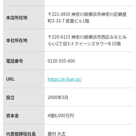
ウブロ買取
ミキモト買取
IWC買取
グラフ買取
〒221-0835 神奈川県横浜市神奈川区鶴屋
カルティエ買取
本店所在地
フランク ミュラー買取
町3-33-7 若葉ビル1階
リシャール・ミル買取
タグ・ホイヤー買取
〒220-6115 神奈川県横浜市西区みなとみ
パネライ買取
本社所在地
らい2丁目3-3 クイーンズタワーB 15階
チューダー（チュードル）買取
電話番号
0120-555-600
URL
https://e-fran.jp/
設立
2000年3月
資本金
4億8,000万円
代表取締役社長
鹿村 大志