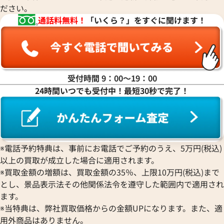
ださい。
通話料無料！
「いくら？」をすぐに聞けます！
受付時間 9：00〜19：00
24時間いつでも受付中！最短30秒で完了！
エルメス アザップロングシルクイン 財布
エルメス アザッ
レザー Z刻印 シルバー金具
イン コインケース 
※電話予約特典は、事前にお電話でご予約のうえ、5万円(税込)
金具
以上の買取が成立した場合に適用されます。
参考買取価格
参考買取価格
※買取金額の増額は、買取金額の35％、上限10万円(税込)まで
57,000
円
57,000
円
とし、景品表示法その他関係法令を遵守した範囲内で適用され
2026年5月17日時点
2025年12月17日
ます。
※当特典は、弊社買取価格からの金額UPになります。また、適
用外商品はありません。