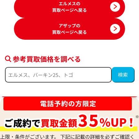
エルメスの
買取ページへ戻る
アザップの
買取ページへ戻る
参考買取価格を調べる
エルメス アザップコンパクトシルクイン
エルメス アザップ
ブランド品買取強化中！売るなら今！
コインケース レザー B刻印 シルバー金具
レザー Y刻印 シル
参考買取価格
参考買取価格
60,000
円
57,000
円
2025年11月3日時点
2025年8月17日時
上限・条件がございます。 下記に記載の詳細を必ずご確認く