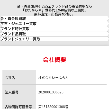
金・貴金属/時計/宝石/ブランド品の高価買取なら
「おたからや」世界約1,940店舗以上展開。
無料査定・出張買取対応。
金・貴金属買取
金買取
宝石・ジュエリー買取
金の相場価格情報
宝石・ジュエリー買取
ブランド時計買取
金の参考買取価格一覧
ダイヤモンド買取
時計買取
ブランド品買取
インゴット買取
ダイヤモンド・宝石の参考価格一覧
ロレックス買取
ブランド買取
ブランドジュエリー買取
インゴットの相場価格情報
リング・結婚指輪買取
ロレックス デイトナ買取
ルイ・ヴィトン買取
カルティエ買取
24金買取
エメラルド買取
ロレックス サブマリーナー買取
ルイ・ヴィトン買取の参考価格一覧
ティファニー買取
24金の相場価格情報
サファイア買取
ロレックス GMTマスター買取
エルメス買取
ブルガリ買取
18金買取
ルビー買取
ロレックス エクスプローラー買取
会社概要
エルメス バーキン買取
ヴァンクリーフ＆アーペル買取
18金の相場価格情報
ヒスイ買取
ロレックス デイトジャスト買取
エルメス ケリー買取
ハリーウィンストン買取
金のアクセサリー買取
オパール買取
ロレックス 買取の参考価格一覧
エルメス買取の参考価格一覧
クロムハーツ買取
金貨買取
トパーズ買取
パテック フィリップ買取
シャネル買取
フレッド買取
貴金属買取
タンザナイト買取
パテック フィリップノーチラス買取
シャネル マトラッセ買取
ショーメ買取
会社名
株式会社いーふらん
プラチナ買取
アメジスト買取
オーデマ ピゲ買取
シャネル買取の参考価格一覧
ショパール買取
銀・シルバー買取
パライバトルマリン買取
オーデマ ピゲ ロイヤルオーク買取
ディオール買取
タサキ買取
パラジウム買取
キャッツアイ買取
ヴァシュロン・コンスタンタン買取
セリーヌ買取
法人番号
2020001036626
ダミアーニ買取
アレキサンドライト買取
A.ランゲ&ゾーネ買取
フェンディ買取
ピアジェ買取
ガーネット買取
ブレゲ買取
グッチ買取
ブシュロン買取
アクアマリン買取
オメガ買取
プラダ買取
古物商許可証番号
第451380001308号
モーブッサン買取