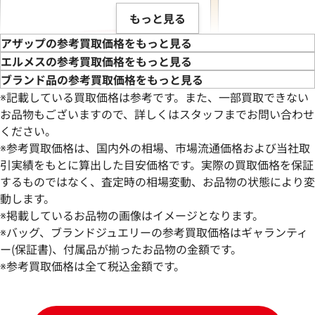
もっと見る
アザップの参考買取価格をもっと見る
エルメスの参考買取価格をもっと見る
ブランド品の参考買取価格をもっと見る
※記載している買取価格は参考です。また、一部買取できない
お品物もございますので、詳しくはスタッフまでお問い合わせ
ください。
※参考買取価格は、国内外の相場、市場流通価格および当社取
引実績をもとに算出した目安価格です。実際の買取価格を保証
するものではなく、査定時の相場変動、お品物の状態により変
動します。
エルメス アザップコンパクトシルクイン
エルメス アザップ
※掲載しているお品物の画像はイメージとなります。
財布 レザー T刻印 シルバー金具
レザー Z刻印 シ
※バッグ、ブランドジュエリーの参考買取価格はギャランティ
参考買取価格
参考買取価格
ー(保証書)、付属品が揃ったお品物の金額です。
67,000
※参考買取価格は全て税込金額です。
円
62,000
円
2026年3月3日時点
2026年3月3日時点