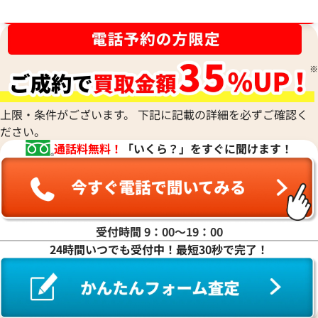
エルメス アザップコンパクトシルクイン
エルメス アザップ
ブランド品買取強化中！売るなら今！
コインケース レザー B刻印 シルバー金具
レザー Y刻印 シル
参考買取価格
参考買取価格
60,000
円
57,000
円
2025年11月3日時点
2025年8月17日時
上限・条件がございます。 下記に記載の詳細を必ずご確認く
ださい。
通話料無料！
「いくら？」をすぐに聞けます！
受付時間 9：00〜19：00
24時間いつでも受付中！最短30秒で完了！
エルメス アザップロングシルクイン 財布
エルメス アザッ