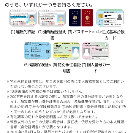
のうち、いずれか一つをお持ちください。
(1) 運転免許証
(2) 運転経歴証明
(3) パスポート※
(4) 住民基本台帳
書
カード
(5) 健康保険証※
(6) 特別永住者証
(7) 個人番号カー
明書
ド
特別永住者証明書は、地金のお取引の際に本人確認書類としてご利用い
ただけない場合がございます。
18歳未満のお客様の場合は買取いたしません。
200万円を超えるお取引の際は、顔写真付きの身分証明書が必要となり
ます。顔写真が無い身分証明書の場合、各種健康保険証に加え、①公共
料金の明細 ②社会保険料領収書 ③納税証明書（身分証明書に記載の住所
と同一のもの）のうちいずれか1点が必要となります。
有効期限の切れた身分証明書はお取り扱いできません。
親族以外の方からの依頼の場合は、委任状、依頼を受けた方の本人確認
書類（身分証明書）が必要となります。
2020年2月4日以降に発行されたパスポートには住所が記載されていない