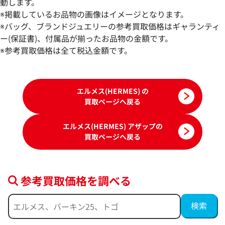
動します。
エルメス アザップコンパクトシルクイン
エルメス アザップ
※掲載しているお品物の画像はイメージとなります。
財布 レザー T刻印 シルバー金具
レザー Z刻印 シ
※バッグ、ブランドジュエリーの参考買取価格はギャランティ
参考買取価格
参考買取価格
ー(保証書)、付属品が揃ったお品物の金額です。
67,000
※参考買取価格は全て税込金額です。
円
62,000
円
2026年3月3日時点
2026年3月3日時点
エルメス(HERMES) の
買取ページへ戻る
エルメス(HERMES) アザップの
買取ページへ戻る
参考買取価格を調べる