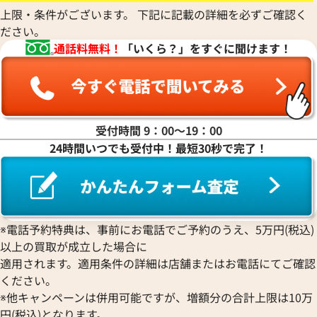
レザー B刻印 シルバー金具
手帳ケース レザー
上限・条件がございます。 下記に記載の詳細を必ずご確認く
ださい。
参考買取価格
参考買取価格
通話料無料！
「いくら？」をすぐに聞けます！
43,000
円
35,000
円
2026年4月17日時点
2026年3月3日時点
受付時間 9：00〜19：00
24時間いつでも受付中！最短30秒で完了！
※電話予約特典は、事前にお電話でご予約のうえ、5万円(税込)
以上の買取が成立した場合に
適用されます。適用条件の詳細は店舗またはお電話にてご確認
ください。
※他キャンペーンは併用可能ですが、増額分の合計上限は10万
円(税込)となります。