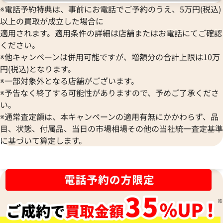
レザー Z刻印 シルバー金具
イン コインケース 
※電話予約特典は、事前にお電話でご予約のうえ、5万円(税込)
金具
以上の買取が成立した場合に
参考買取価格
参考買取価格
適用されます。適用条件の詳細は店舗またはお電話にてご確認
57,000
円
57,000
円
ください。
2026年5月17日時点
2025年12月17日
※他キャンペーンは併用可能ですが、増額分の合計上限は10万
円(税込)となります。
※一部対象外となる店舗がございます。
※予告なく終了する可能性がありますので、予めご了承くださ
い。
※通常査定額は、本キャンペーンの適用有無にかかわらず、品
目、状態、付属品、当日の市場相場その他の当社統一査定基準
に基づいて算定します。
ブランド品買取強化中！売るなら今！
エルメス アザップロングシルクイン 財布
エルメス アザップ