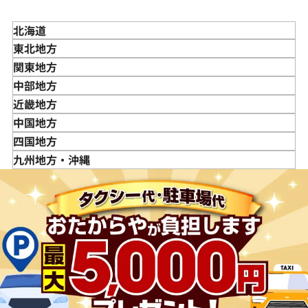
北海道
東北地方
青森県
関東地方
岩手県
東京都
中部地方
宮城県
神奈川県
新潟県
近畿地方
秋田県
埼玉県
富山県
三重県
中国地方
山形県
千葉県
石川県
滋賀県
鳥取県
四国地方
福島県
茨城県
山梨県
京都府
島根県
徳島県
九州地方・沖縄
栃木県
長野県
大阪府
岡山県
香川県
福岡県
群馬県
岐阜県
兵庫県
広島県
愛媛県
佐賀県
静岡県
奈良県
山口県
長崎県
愛知県
和歌山県
熊本県
大分県
宮崎県
鹿児島県