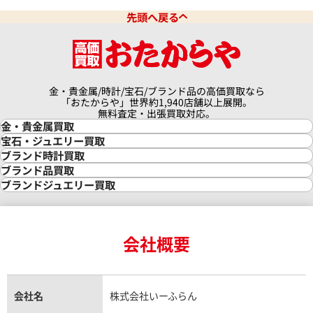
先頭へ戻る
金・貴金属/時計/宝石/ブランド品の高価買取なら
「おたからや」世界約1,940店舗以上展開。
無料査定・出張買取対応。
金・貴金属買取
金買取
宝石・ジュエリー買取
金の相場価格情報
宝石・ジュエリー買取
ブランド時計買取
金の参考買取価格一覧
ダイヤモンド買取
時計買取
ブランド品買取
インゴット買取
ダイヤモンド・宝石の参考価格一覧
ロレックス買取
ブランド買取
ブランドジュエリー買取
インゴットの相場価格情報
リング・結婚指輪買取
ロレックス デイトナ買取
ルイ・ヴィトン買取
カルティエ買取
24金買取
エメラルド買取
ロレックス サブマリーナー買取
ルイ・ヴィトン買取の参考価格一覧
ティファニー買取
24金の相場価格情報
サファイア買取
ロレックス GMTマスター買取
エルメス買取
ブルガリ買取
18金買取
ルビー買取
ロレックス エクスプローラー買取
会社概要
エルメス バーキン買取
ヴァンクリーフ＆アーペル買取
18金の相場価格情報
ヒスイ買取
ロレックス デイトジャスト買取
エルメス ケリー買取
ハリーウィンストン買取
金のアクセサリー買取
オパール買取
ロレックス 買取の参考価格一覧
エルメス買取の参考価格一覧
クロムハーツ買取
金貨買取
トパーズ買取
パテック フィリップ買取
シャネル買取
フレッド買取
貴金属買取
タンザナイト買取
パテック フィリップノーチラス買取
シャネル マトラッセ買取
ショーメ買取
会社名
株式会社いーふらん
プラチナ買取
アメジスト買取
オーデマ ピゲ買取
シャネル買取の参考価格一覧
ショパール買取