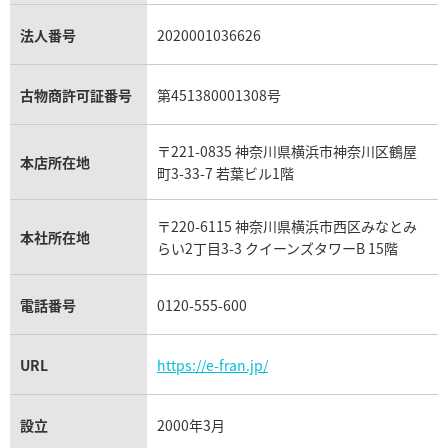
銀・シルバー買取
パライバトルマリン買取
オーデマ ピゲ ロイヤルオーク買取
ディオール買取
タサキ買取
パラジウム買取
キャッツアイ買取
ヴァシュロン・コンスタンタン買取
セリーヌ買取
法人番号
2020001036626
ダミアーニ買取
アレキサンドライト買取
A.ランゲ&ゾーネ買取
フェンディ買取
ピアジェ買取
ガーネット買取
ブレゲ買取
グッチ買取
ブシュロン買取
アクアマリン買取
オメガ買取
プラダ買取
古物商許可証番号
第451380001308号
モーブッサン買取
ウブロ買取
ミキモト買取
IWC買取
グラフ買取
〒221-0835 神奈川県横浜市神奈川区鶴屋
カルティエ買取
本店所在地
フランク ミュラー買取
町3-33-7 若葉ビル1階
リシャール・ミル買取
タグ・ホイヤー買取
〒220-6115 神奈川県横浜市西区みなとみ
パネライ買取
本社所在地
らい2丁目3-3 クイーンズタワーB 15階
チューダー（チュードル）買取
電話番号
0120-555-600
URL
https://e-fran.jp/
設立
2000年3月