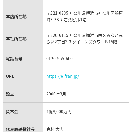
ウブロ買取
ミキモト買取
IWC買取
グラフ買取
〒221-0835 神奈川県横浜市神奈川区鶴屋
カルティエ買取
本店所在地
フランク ミュラー買取
町3-33-7 若葉ビル1階
リシャール・ミル買取
タグ・ホイヤー買取
〒220-6115 神奈川県横浜市西区みなとみ
パネライ買取
本社所在地
らい2丁目3-3 クイーンズタワーB 15階
チューダー（チュードル）買取
電話番号
0120-555-600
URL
https://e-fran.jp/
設立
2000年3月
資本金
4億8,000万円
代表取締役社長
鹿村 大志