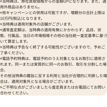
※当特典は、弊社買取価格からの金額UPになります。また、適
用外商品はありません。
※他キャンペーンとの併用は可能ですが、増額分の合計上限は
10万円(税込)となります。
※当特典は適用対象外の店舗がございます。
※通常査定額は、当特典の適用有無にかかわらず、品目、状
態、付属品、当日の市場相場その他の当社統一査定基準に基づ
いて算定します。
※当特典は予告なく終了する可能性がございますので、予めご
了承ください。
※電話予約特典は、電話予約のうえ対象となるお取引に適用さ
れます。同一または実質的に同一のお取引、取引を分割した場
デイデイト 228345RBR シル
ロレックス デイデイト 40 228
合、
ンオンブレ文字盤
その他当特典の趣旨に反する利用と当社が合理的に判断した場
合は、適用対象外となる場合がございます。
価格
参考買取価格
※ご不明な点がございましたら査定員またはお電話にてお問い
円
10,210,000
円
年9月9日時点の参考買取価格です
※2026年5月時点の参考買取
合わせください。