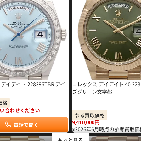
デイデイト 228396TBR アイ
ロレックス デイデイト 40 228
ブグリーン文字盤
価格
い合わせください
参考買取価格
9,410,000
円
電話で聞く
※2026年6月時点の参考買取
もっと見る