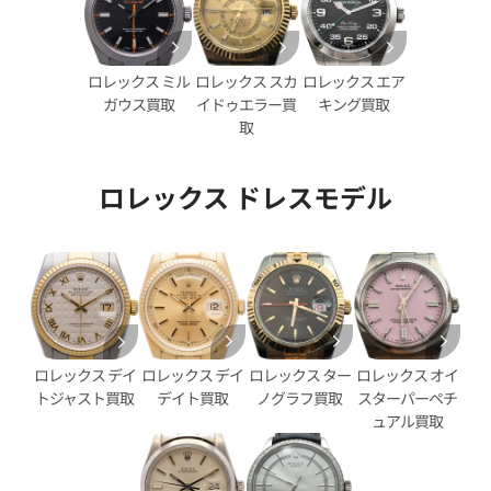
ロレックス スカ
ロレックス エア
ロレックス ミル
イドゥエラー買
キング買取
ガウス買取
取
ロレックス ドレスモデル
デイデイト 40 228238A オニ
ロレックス デイデイト 40 2283
ャンパン文字盤
価格
参考買取価格
円
11,010,000
円
ロレックス デイ
ロレックス ター
ロレックス オイ
ロレックス デイ
年3月時点の参考買取価格です
※2026年7月時点の参考買取
デイト買取
ノグラフ買取
スターパーペチ
トジャスト買取
ュアル買取