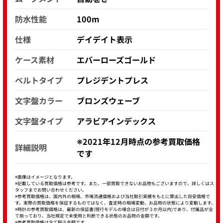
防水性能
100m
仕様
デイデイト表示
ケース素材
エバーローズゴールド
ベルトタイプ
プレジデントプレス
文字盤カラー
ブロンズウェーブ
文字盤タイプ
アラビアインデックス
※2021年12月時点の参考買取価格
詳細説明
です
※画像はイメージとなります。
※記載している買取価格は参考です。また、一部買取できないお品物もございますので、詳しくはス
タッフまでお問い合わせください。
※参考買取価格は、国内外の相場、市場流通価格および当社取引実績をもとに算出した目安価格で
す。実際の買取価格を保証するものではなく、査定時の相場変動、お品物の状態により変動します。
※時計の参考買取価格は、最新の保証書(現行モデルの場合は日付が３か月以内)であり、付属品が全
て揃っており、当社規定で未使用と判断できる状態のお品物の金額です。
※参考買取価格は全て税込金額です。