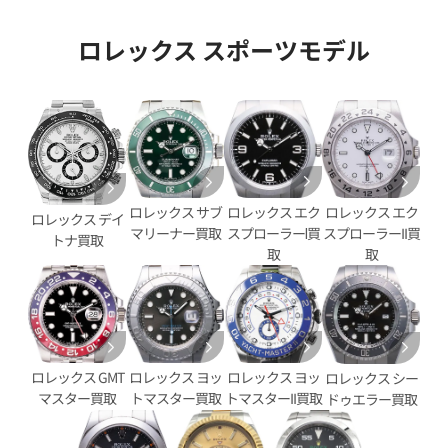
ロレックス スポーツモデル
ロレックス エク
ロレックス サブ
ロレックス エク
ロレックス デイ
スプローラーⅠ買
マリーナー買取
スプローラーII買
トナ買取
取
取
デイデイト 40 228238 シャン
ロレックス デイデイト 40 228
ンパンゴールド文字盤
価格
参考買取価格
円
9,310,000
円
年6月時点の参考買取価格です
※2026年6月時点の参考買取
ロレックス GMT
ロレックス ヨッ
ロレックス ヨッ
ロレックス シー
マスター買取
トマスター買取
トマスターII買取
ドゥエラー買取