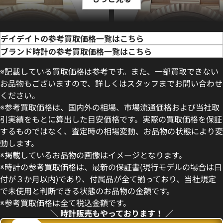
デイデイトの参考買取価格一覧はこちら
ブランド時計の参考買取価格一覧はこちら
※記載している買取価格は参考です。また、一部買取できない
お品物もございますので、詳しくはスタッフまでお問い合わせ
ください。
※参考買取価格は、国内外の相場、市場流通価格および当社取
引実績をもとに算出した目安価格です。実際の買取価格を保証
するものではなく、査定時の相場変動、お品物の状態により変
動します。
デイデイト 40 228235 チョコ
ロレックス デイデイト 40 228
※掲載しているお品物の画像はイメージとなります。
盤
コレート文字盤
※時計の参考買取価格は、最新の保証書(現行モデルの場合は日
価格
参考買取価格
付が３か月以内)であり、付属品が全て揃っており、当社規定
円
9,710,000
円
で未使用と判断できる状態のお品物の金額です。
年7月時点の参考買取価格です
※2026年7月時点の参考買取
※参考買取価格は全て税込金額です。
＼ 時計販売もやっております！ ／