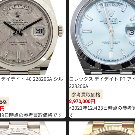
デイデイト 40 228206A シル
ロレックス デイデイト PT ア
228206A
参考買取価格
価格
8,970,000
円
※2021年12月23日時点の参
円
年1月9日時点の参考買取価格です
す