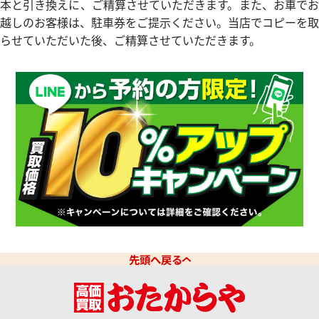
本と引き換えに、ご精算させていただきます。また、お車でお
越しのお客様は、駐車券をご提示ください。当店でコピーを取
らせていただいた後、ご精算させていただきます。
デイデイト 128236
ロレックス デイデイト 128396
参考買取価格
価格はお問い合わせください
価格
円
電話で聞く
8月27日時点の参考買取価格です
先頭へ戻る