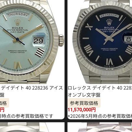
デイデイト 40 228236 アイス
ロレックス デイデイト 40 228
盤
オンブレ文字盤
価格
参考買取価格
円
11,570,000
円
年7月時点の参考買取価格です
※2026年5月時点の参考買取