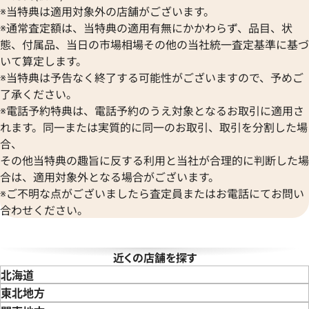
ベル＆ロス
オーデマ ピゲ
※当特典は適用対象外の店舗がございます。
BAUME＆MERCIER
Vacheron Constantin
※通常査定額は、当特典の適用有無にかかわらず、品目、状
ボーム＆メルシエ
ヴァシュロン・コンスタンタン
態、付属品、当日の市場相場その他の当社統一査定基準に基づ
BALL Watch
Van Cleef & Arpels
いて算定します。
ボール ウォッチ
ヴァンクリーフ＆アーペル
※当特典は予告なく終了する可能性がございますので、予めご
Versace
了承ください。
ヴェルサーチ
※電話予約特典は、電話予約のうえ対象となるお取引に適用さ
Wempe
デイデイト 40 228239 ホワイ
ロレックス デイデイト 228349
れます。同一または実質的に同一のお取引、取引を分割した場
ヴェンペ
バー
合、
その他当特典の趣旨に反する利用と当社が合理的に判断した場
価格
参考買取価格
合は、適用対象外となる場合がございます。
円
6,418,000
円
年7月時点の参考買取価格です
※2023年9月27日時点の参考
※ご不明な点がございましたら査定員またはお電話にてお問い
合わせください。
近くの店舗を探す
北海道
東北地方