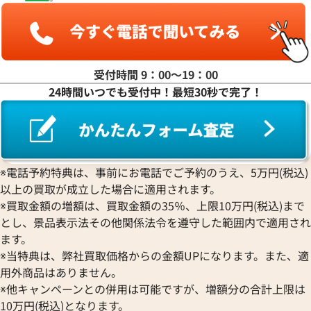
グッチ
Gerald Genta
ピアジェ
レッセンス
エテルナ
Graham
ジェラルド・ジェンタ
PIERRE KUNZ
ROGER DUBUIS
EDOX
グラハム
Jaeger-LeCoultre
ピエール・クンツ
ロジェ・デュブイ
エドックス
Grand Seiko
ジャガー・ルクルト
FRANCK MULLER
ROLEX
EBERHARD
グランドセイコー
Jaquet Droz
受付時間 9：00〜19：00
フランク ミュラー
ロレックス
エベラール
CORUM
ジャケ・ドロー
24時間いつでも受付中！最短30秒で完了！
BOUCHERON
LONGINES
EBEL
コルム
Girard-Perregaux
ブシュロン
ロンジン
エベル
Concord
ジラール・ペルゴ
BREITLING
EPOS
コンコルド
Sinn
デイデイト 40 228239A シル
ロレックス デイデイト 228239
ブライトリング
エポス
ットダイヤ
ジン
Blancpain
Hermes
STOWA
※電話予約特典は、事前にお電話でご予約のうえ、5万円(税込)
価格
参考買取価格
ブランパン
エルメス
ストーヴァ
以上の買取が成立した場合に適用されます。
円
8,911,000
円
BVLGARI
OMEGA
SEIKO
11月9日時点の参考買取価格です
※2024年7月9日時点の参考買
※買取金額の増額は、買取金額の35％、上限10万円(税込)まで
ブルガリ
オメガ
セイコー
とし、景品表示法その他関係法令を遵守した範囲内で適用され
Breguet
ORIENT
CENTURY
ます。
ブレゲ
オリエント
センチュリー
※当特典は、弊社買取価格からの金額UPになります。また、適
BULOVA
ORIS
ZENITH
用外商品はありません。
ブローバ
オリス
ゼニス
※他キャンペーンとの併用は可能ですが、増額分の合計上限は
Bell & Ross
Audemars Piguet
10万円(税込)となります。