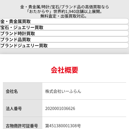
金・貴金属/時計/宝石/ブランド品の高価買取なら
「おたからや」世界約1,940店舗以上展開。
無料査定・出張買取対応。
金・貴金属買取
金買取
宝石・ジュエリー買取
金の相場価格情報
宝石・ジュエリー買取
ブランド時計買取
金の参考買取価格一覧
ダイヤモンド買取
時計買取
ブランド品買取
インゴット買取
ダイヤモンド・宝石の参考価格一覧
ロレックス買取
ブランド買取
ブランドジュエリー買取
インゴットの相場価格情報
リング・結婚指輪買取
ロレックス デイトナ買取
ルイ・ヴィトン買取
カルティエ買取
24金買取
エメラルド買取
ロレックス サブマリーナー買取
ルイ・ヴィトン買取の参考価格一覧
ティファニー買取
24金の相場価格情報
サファイア買取
ロレックス GMTマスター買取
エルメス買取
ブルガリ買取
18金買取
ルビー買取
ロレックス エクスプローラー買取
会社概要
エルメス バーキン買取
ヴァンクリーフ＆アーペル買取
18金の相場価格情報
ヒスイ買取
ロレックス デイトジャスト買取
エルメス ケリー買取
ハリーウィンストン買取
金のアクセサリー買取
オパール買取
ロレックス 買取の参考価格一覧
エルメス買取の参考価格一覧
クロムハーツ買取
金貨買取
トパーズ買取
パテック フィリップ買取
シャネル買取
フレッド買取
貴金属買取
タンザナイト買取
パテック フィリップノーチラス買取
シャネル マトラッセ買取
ショーメ買取
会社名
株式会社いーふらん
プラチナ買取
アメジスト買取
オーデマ ピゲ買取
シャネル買取の参考価格一覧
ショパール買取
銀・シルバー買取
パライバトルマリン買取
オーデマ ピゲ ロイヤルオーク買取
ディオール買取
タサキ買取
パラジウム買取
キャッツアイ買取
ヴァシュロン・コンスタンタン買取
セリーヌ買取
法人番号
2020001036626
ダミアーニ買取
アレキサンドライト買取
A.ランゲ&ゾーネ買取
フェンディ買取
ピアジェ買取
ガーネット買取
ブレゲ買取
グッチ買取
ブシュロン買取
アクアマリン買取
オメガ買取
プラダ買取
古物商許可証番号
第451380001308号
モーブッサン買取