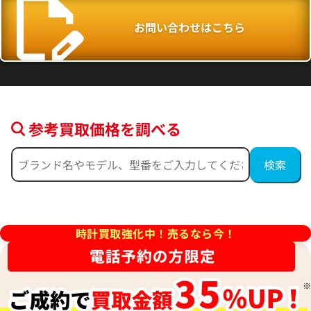
お問い合わせはこちら
参考買取価格を調べる
デイデイト 40 228235A サン
ロレックス デイデイト 40 228
盤
ローズゴールド文字盤
時計買取強化中！売るなら今！
参考買取価格
価格はお問い合わせください
価格
円
電話で聞く
年7月時点の参考買取価格です