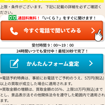
上限・条件がございます。 下記に記載の詳細を必ずご確認く
ださい。
通話料無料！
「いくら？」をすぐに聞けます！
受付時間 9：00〜19：00
24時間いつでも受付中！最短30秒で完了！
デイデイト 40 228235 スレー
ロレックス デイデイト 40 2283
文字盤
ョコレート文字盤
※電話予約特典は、事前にお電話でご予約のうえ、5万円(税込)
以上の買取が成立した場合に適用されます。
価格
参考買取価格
※買取金額の増額は、買取金額の35％、上限10万円(税込)まで
円
7,170,000
円
年2月時点の参考買取価格です
※2025年6月時点の参考買取
とし、景品表示法その他関係法令を遵守した範囲内で適用され
ます。