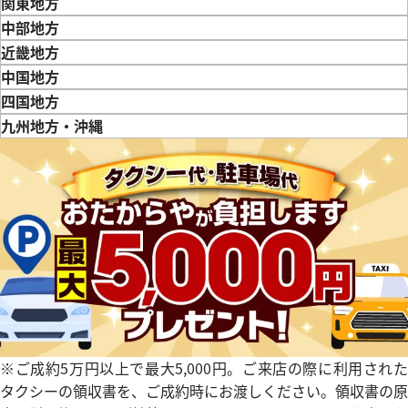
青森県
岩手県
宮城県
秋田県
山形県
福島県
関東地方
東京都
神奈川県
埼玉県
千葉県
茨城県
栃木県
群馬県
中部地方
新潟県
富山県
石川県
山梨県
長野県
岐阜県
静岡県
愛知県
近畿地方
三重県
滋賀県
京都府
大阪府
兵庫県
奈良県
和歌山県
中国地方
鳥取県
島根県
岡山県
広島県
山口県
四国地方
徳島県
香川県
愛媛県
九州地方・沖縄
デイデイト 128236 アイスブ
ロレックス デイデイト 12823
福岡県
佐賀県
長崎県
熊本県
大分県
宮崎県
鹿児島県
ルー
参考買取価格
価格
8,519,500
円
※2023年11月27日時点の参
円
年6月時点の参考買取価格です
す
※ご成約5万円以上で最大5,000円。ご来店の際に利用された
タクシーの領収書を、ご成約時にお渡しください。領収書の原