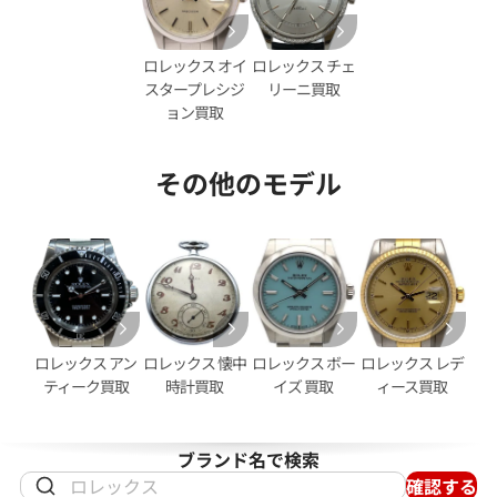
ロレックス オイ
ロレックス チェ
スタープレシジ
リーニ買取
ョン買取
その他のモデル
イデイト 40 228348RBR パ
ロレックス デイデイト 40 2283
モンド文字盤
ラック文字盤
価格
参考買取価格
円
12,110,000
円
ロレックス アン
ロレックス 懐中
ロレックス ボー
ロレックス レデ
年6月時点の参考買取価格です
※2026年7月時点の参考買取
ティーク買取
時計買取
イズ 買取
ィース買取
ブランド名で検索
確認する