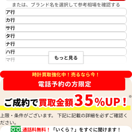
または、ブランド名を選択して参考相場を確認する
ア行
IKEPOD
カ行
アイクポッド
CASIO
サ行
IWC
カシオ
Saint Laurent
タ行
アイダブリューシー
Cartier
サンローラン
TAG Heuer
ナ行
Azimuth
カルティエ
Shellman
タグ・ホイヤー
NOMOS Glashütte
ハ行
アジムース
Gaga Milano
シェルマン
Daniel Roth
もっと見る
ノモス グラスヒュッテ
Hamilton
マ行
ANONIMO
ガガミラノ
CITIZEN
デイデイト 40 228239 ブルー
ロレックス デイデイト 40 228
ダニエル・ロート
ハミルトン
MIDO
ラ行
アノーニモ
Quinting
シチズン
TUDOR
字盤
ブグリーン文字盤
Harry Winston
ミドー
時計買取強化中！売るなら今！
RALPH LAUREN
Alain Silberstein
クインティング
CHANEL
チューダー(チュードル)
価格
参考買取価格
ハリー・ウィンストン
MAURICE LACROIX
ラルフ ローレン
アラン・シルベスタイン
Cuervo y Sobrinos
シャネル
Tiffany & Co.
Patek Philippe
円
8,110,000
円
モーリス・ラクロア
Richard Mille
Armand Nicolet
クエルボ・イ・ソブリノス
Chopard
年6月時点の参考買取価格です
※2022年2月時点の参考買取
ティファニー
パテック フィリップ
リシャール・ミル
アルマン・ニコレ
CVSTOS
ショパール
Dior
Panerai
Louis Vuitton
WALTHAM
クストス
CHAUMET
ディオール
パネライ
ルイ・ヴィトン
ウォルサム
Chronoswiss
ショーメ
Parmigiani Fleurier
上限・条件がございます。 下記に記載の詳細を必ずご確認く
Luminox
HUBLOT
クロノスイス
Jacob & Co.
ださい。
パルミジャーニ・フルリエ
ルミノックス
ウブロ
GUCCI
ジェイコブ
Piaget
通話料無料！
「いくら？」をすぐに聞けます！
Ressence
ETERNA