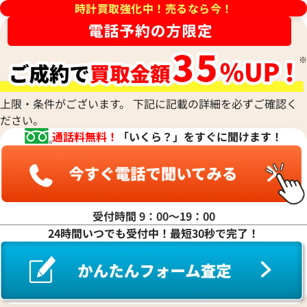
TUDOR
Harry Winston
ミドー
時計買取強化中！売るなら今！
RALPH LAUREN
Alain Silberstein
クインティング
CHANEL
チューダー(チュードル)
ハリー・ウィンストン
MAURICE LACROIX
ラルフ ローレン
アラン・シルベスタイン
Cuervo y Sobrinos
シャネル
Tiffany & Co.
Patek Philippe
モーリス・ラクロア
Richard Mille
Armand Nicolet
クエルボ・イ・ソブリノス
Chopard
ティファニー
パテック フィリップ
リシャール・ミル
アルマン・ニコレ
CVSTOS
ショパール
Dior
Panerai
Louis Vuitton
WALTHAM
クストス
CHAUMET
ディオール
パネライ
ルイ・ヴィトン
ウォルサム
Chronoswiss
ショーメ
Parmigiani Fleurier
上限・条件がございます。 下記に記載の詳細を必ずご確認く
Luminox
HUBLOT
クロノスイス
Jacob & Co.
ださい。
パルミジャーニ・フルリエ
ルミノックス
ウブロ
GUCCI
ジェイコブ
Piaget
通話料無料！
「いくら？」をすぐに聞けます！
Ressence
ETERNA
グッチ
Gerald Genta
デイデイト 228239 グリー
ロレックス デイデイト 22823
ピアジェ
レッセンス
エテルナ
Graham
ジェラルド・ジェンタ
インデックス
PIERRE KUNZ
ROGER DUBUIS
EDOX
グラハム
Jaeger-LeCoultre
価格
参考買取価格
ピエール・クンツ
ロジェ・デュブイ
エドックス
Grand Seiko
ジャガー・ルクルト
FRANCK MULLER
円
7,058,000
円
ROLEX
EBERHARD
グランドセイコー
Jaquet Droz
9月27日時点の参考買取価格です
※2026年1月9日時点の参考買
受付時間 9：00〜19：00
フランク ミュラー
ロレックス
エベラール
CORUM
ジャケ・ドロー
24時間いつでも受付中！最短30秒で完了！
BOUCHERON
LONGINES
EBEL
コルム
Girard-Perregaux
ブシュロン
ロンジン
エベル
Concord
ジラール・ペルゴ
BREITLING
EPOS
コンコルド
Sinn
ブライトリング
エポス
ジン
Blancpain
Hermes