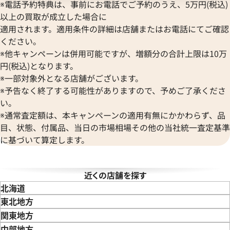
STOWA
※電話予約特典は、事前にお電話でご予約のうえ、5万円(税込)
ブランパン
エルメス
ストーヴァ
以上の買取が成立した場合に
BVLGARI
OMEGA
SEIKO
適用されます。適用条件の詳細は店舗またはお電話にてご確認
ブルガリ
オメガ
セイコー
ください。
Breguet
ORIENT
CENTURY
※他キャンペーンは併用可能ですが、増額分の合計上限は10万
ブレゲ
オリエント
センチュリー
円(税込)となります。
BULOVA
ORIS
ZENITH
※一部対象外となる店舗がございます。
ブローバ
オリス
ゼニス
※予告なく終了する可能性がありますので、予めご了承くださ
Bell & Ross
Audemars Piguet
デイデイト 40 228239 オリー
ロレックス デイデイト 40 228
い。
ベル＆ロス
オーデマ ピゲ
文字盤
バー文字盤
※通常査定額は、本キャンペーンの適用有無にかかわらず、品
BAUME＆MERCIER
Vacheron Constantin
目、状態、付属品、当日の市場相場その他の当社統一査定基準
価格
参考買取価格
ボーム＆メルシエ
ヴァシュロン・コンスタンタン
に基づいて算定します。
円
6,220,000
円
BALL Watch
Van Cleef & Arpels
年2月時点の参考買取価格です
※2025年11月9日時点の参考
ボール ウォッチ
ヴァンクリーフ＆アーペル
Versace
近くの店舗を探す
ヴェルサーチ
北海道
Wempe
東北地方
ヴェンペ
青森県
岩手県
宮城県
秋田県
山形県
福島県
関東地方
東京都
神奈川県
埼玉県
千葉県
茨城県
栃木県
群馬県
中部地方