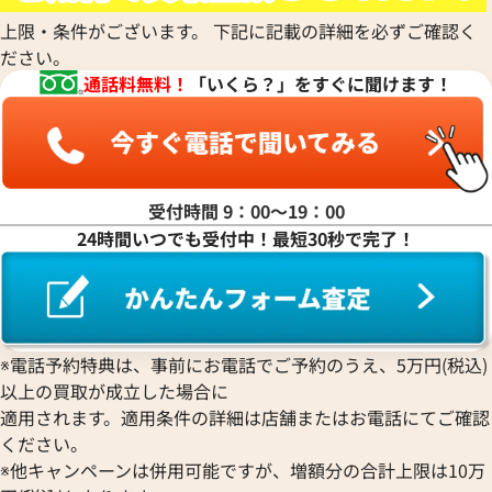
上限・条件がございます。 下記に記載の詳細を必ずご確認く
ださい。
通話料無料！
「いくら？」をすぐに聞けます！
受付時間 9：00〜19：00
24時間いつでも受付中！最短30秒で完了！
デイデイト 40 228235 スレー
ロレックス デイデイト 40 2283
文字盤
ョコレート文字盤
※電話予約特典は、事前にお電話でご予約のうえ、5万円(税込)
以上の買取が成立した場合に
価格
参考買取価格
適用されます。適用条件の詳細は店舗またはお電話にてご確認
円
7,170,000
円
年2月時点の参考買取価格です
※2025年6月時点の参考買取
ください。
※他キャンペーンは併用可能ですが、増額分の合計上限は10万