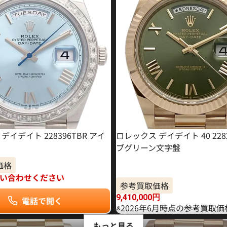
デイデイト 228396TBR アイ
ロレックス デイデイト 40 228
ブグリーン文字盤
価格
い合わせください
参考買取価格
9,410,000
円
電話で聞く
※2026年6月時点の参考買取
もっと見る