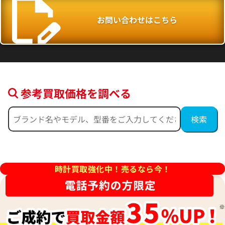
お問い合わせはこちら
参考買取価格を調べる
デイデイト 40 228235A サン
ロレックス デイデイト 40 228
盤
ローズゴールド文字盤
時計買取強化中！売るなら今！
参考買取価格
価格はお問い合わせください
価格
円
電話で聞く
年7月時点の参考買取価格です