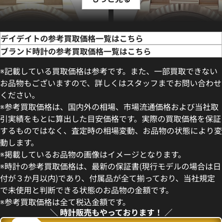
デイデイトの参考買取価格一覧はこちら
ブランド時計の参考買取価格一覧はこちら
※記載している買取価格は参考です。また、一部買取できない
お品物もございますので、詳しくはスタッフまでお問い合わせ
ください。
※参考買取価格は、国内外の相場、市場流通価格および当社取
引実績をもとに算出した目安価格です。実際の買取価格を保証
するものではなく、査定時の相場変動、お品物の状態により変
動します。
デイデイト 40 228235 チョコ
ロレックス デイデイト 40 228
※掲載しているお品物の画像はイメージとなります。
盤
コレート文字盤
※時計の参考買取価格は、最新の保証書(現行モデルの場合は日
価格
参考買取価格
付が３か月以内)であり、付属品が全て揃っており、当社規定
円
9,710,000
円
で未使用と判断できる状態のお品物の金額です。
年7月時点の参考買取価格です
※2026年7月時点の参考買取
※参考買取価格は全て税込金額です。
＼ 時計販売もやっております！ ／