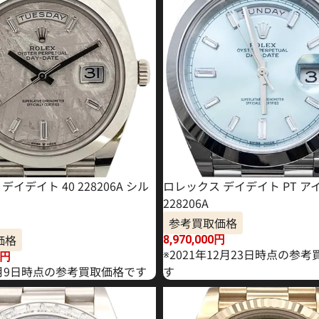
デイデイト 40 228206A シル
ロレックス デイデイト PT ア
228206A
参考買取価格
価格
8,970,000
円
※2021年12月23日時点の参
円
年1月9日時点の参考買取価格です
す