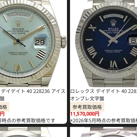
デイデイト 40 228236 アイス
ロレックス デイデイト 40 228
盤
オンブレ文字盤
価格
参考買取価格
円
11,570,000
円
年7月時点の参考買取価格です
※2026年5月時点の参考買取