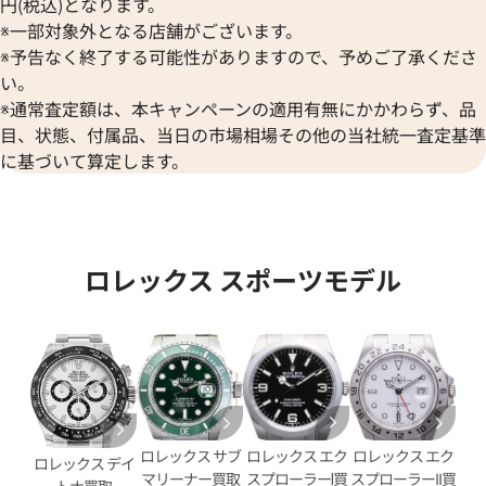
円(税込)となります。
※一部対象外となる店舗がございます。
※予告なく終了する可能性がありますので、予めご了承くださ
い。
※通常査定額は、本キャンペーンの適用有無にかかわらず、品
目、状態、付属品、当日の市場相場その他の当社統一査定基準
に基づいて算定します。
ロレックス スポーツモデル
デイデイト 228345RBR シル
ロレックス デイデイト 40 228
ンオンブレ文字盤
価格
参考買取価格
円
10,210,000
円
年9月9日時点の参考買取価格です
※2026年5月時点の参考買取
ロレックス エク
ロレックス サブ
ロレックス エク
ロレックス デイ
スプローラーⅠ買
マリーナー買取
スプローラーII買
トナ買取