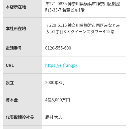
〒221-0835 神奈川県横浜市神奈川区鶴屋
カルティエ買取
本店所在地
フランク ミュラー買取
町3-33-7 若葉ビル1階
リシャール・ミル買取
タグ・ホイヤー買取
〒220-6115 神奈川県横浜市西区みなとみ
パネライ買取
本社所在地
らい2丁目3-3 クイーンズタワーB 15階
チューダー（チュードル）買取
電話番号
0120-555-600
URL
https://e-fran.jp/
設立
2000年3月
資本金
4億8,000万円
代表取締役社長
鹿村 大志