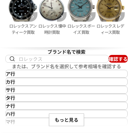
ロレックス アン
ロレックス 懐中
ロレックス ボー
ロレックス レデ
ティーク買取
時計買取
イズ 買取
ィース買取
ブランド名で検索
確認する
または、ブランド名を選択して参考相場を確認する
イデイト 40 228348RBR パ
ロレックス デイデイト 40 2283
ア行
モンド文字盤
ラック文字盤
IKEPOD
カ行
価格
参考買取価格
アイクポッド
CASIO
サ行
円
12,110,000
円
IWC
カシオ
Saint Laurent
タ行
年6月時点の参考買取価格です
※2026年7月時点の参考買取
アイダブリューシー
Cartier
サンローラン
TAG Heuer
ナ行
Azimuth
カルティエ
Shellman
タグ・ホイヤー
NOMOS Glashütte
ハ行
アジムース
Gaga Milano
シェルマン
Daniel Roth
もっと見る
ノモス グラスヒュッテ
Hamilton
マ行
ANONIMO
ガガミラノ
CITIZEN
ダニエル・ロート
ハミルトン
MIDO
ラ行
アノーニモ
Quinting
シチズン