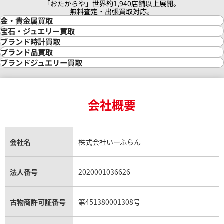
「おたからや」世界約1,940店舗以上展開。
無料査定・出張買取対応。
金・貴金属買取
金買取
宝石・ジュエリー買取
金の相場価格情報
宝石・ジュエリー買取
ブランド時計買取
金の参考買取価格一覧
ダイヤモンド買取
時計買取
ブランド品買取
インゴット買取
ダイヤモンド・宝石の参考価格一覧
ロレックス買取
ブランド買取
ブランドジュエリー買取
インゴットの相場価格情報
リング・結婚指輪買取
ロレックス デイトナ買取
ルイ・ヴィトン買取
カルティエ買取
24金買取
エメラルド買取
ロレックス サブマリーナー買取
ルイ・ヴィトン買取の参考価格一覧
ティファニー買取
デイデイト 128236A アイスブ
ロレックス デイデイト 12823
24金の相場価格情報
サファイア買取
ロレックス GMTマスター買取
エルメス買取
ブルガリ買取
18金買取
ルビー買取
ロレックス エクスプローラー買取
会社概要
エルメス バーキン買取
ヴァンクリーフ＆アーペル買取
価格
18金の相場価格情報
ヒスイ買取
ロレックス デイトジャスト買取
エルメス ケリー買取
ハリーウィンストン買取
金のアクセサリー買取
オパール買取
ロレックス 買取の参考価格一覧
エルメス買取の参考価格一覧
参考買取価格
クロムハーツ買取
円
金貨買取
トパーズ買取
パテック フィリップ買取
11月27日時点の参考買取価格で
シャネル買取
フレッド買取
9,013,000
円
貴金属買取
タンザナイト買取
パテック フィリップノーチラス買取
シャネル マトラッセ買取
ショーメ買取
会社名
株式会社いーふらん
※2025年8月27日時点の参考
プラチナ買取
アメジスト買取
オーデマ ピゲ買取
シャネル買取の参考価格一覧
ショパール買取
銀・シルバー買取
パライバトルマリン買取
オーデマ ピゲ ロイヤルオーク買取
ディオール買取
タサキ買取
パラジウム買取
キャッツアイ買取
ヴァシュロン・コンスタンタン買取
セリーヌ買取
法人番号
2020001036626
ダミアーニ買取
アレキサンドライト買取
A.ランゲ&ゾーネ買取
フェンディ買取
ピアジェ買取
ガーネット買取
ブレゲ買取
グッチ買取
ブシュロン買取
アクアマリン買取
オメガ買取
プラダ買取
古物商許可証番号
第451380001308号
モーブッサン買取
ウブロ買取
ミキモト買取
IWC買取
グラフ買取