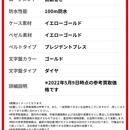
防水性能
100m防水
ケース素材
イエローゴールド
ベゼル素材
イエローゴールド
ベルトタイプ
プレジデントブレス
文字盤カラー
ゴールド
文字盤タイプ
ダイヤ
※2022年5月9日時点の参考買取価
詳細説明
格です
※画像はイメージとなります。
※記載している買取価格は参考です。また、一部買取できないお品物もございますので、詳しくはス
タッフまでお問い合わせください。
※参考買取価格は、国内外の相場、市場流通価格および当社取引実績をもとに算出した目安価格で
す。実際の買取価格を保証するものではなく、査定時の相場変動、お品物の状態により変動します。
※時計の参考買取価格は、最新の保証書(現行モデルの場合は日付が３か月以内)であり、付属品が全
て揃っており、当社規定で未使用と判断できる状態のお品物の金額です。
※参考買取価格は全て税込金額です。