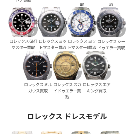
取
取
ロレックス GMT
ロレックス ヨッ
ロレックス ヨッ
ロレックス シー
マスター買取
トマスター買取
トマスターII買取
ドゥエラー買取
デイデイト 40 228238 シャン
ロレックス デイデイト 40 228
ロレックス スカ
ロレックス エア
ロレックス ミル
ンパンゴールド文字盤
イドゥエラー買
キング買取
ガウス買取
価格
参考買取価格
取
円
9,310,000
円
年6月時点の参考買取価格です
※2026年6月時点の参考買取
ロレックス ドレスモデル