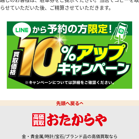
らせていただいた後、ご精算させていただきます。
デイデイト 228349RBR シル
ロレックス デイデイト 12823
ルー
価格
参考買取価格
円
9,510,000
円
9月27日時点の参考買取価格です
※2026年6月時点の参考買取
先頭へ戻る
金・貴金属/時計/宝石/ブランド品の高価買取なら