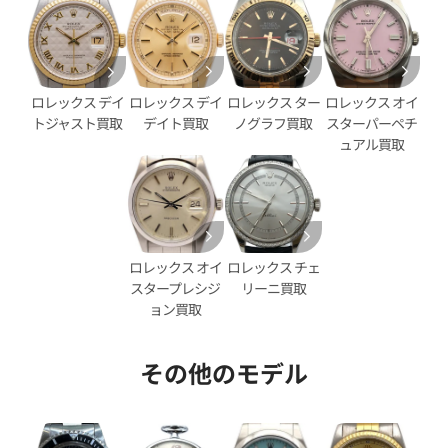
ロレックス デイ
ロレックス ター
ロレックス オイ
ロレックス デイ
デイト買取
ノグラフ買取
スターパーペチ
トジャスト買取
ュアル買取
デイデイト 40 228238A オニ
ロレックス デイデイト 40 2283
ロレックス オイ
ロレックス チェ
ャンパン文字盤
スタープレシジ
リーニ買取
価格
参考買取価格
ョン買取
円
11,010,000
円
年3月時点の参考買取価格です
※2026年7月時点の参考買取
その他のモデル