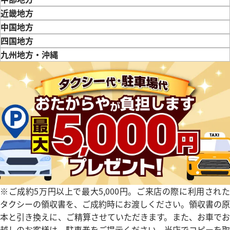
新潟県
富山県
石川県
山梨県
長野県
岐阜県
静岡県
愛知県
近畿地方
三重県
滋賀県
京都府
大阪府
兵庫県
奈良県
和歌山県
中国地方
鳥取県
島根県
岡山県
広島県
山口県
四国地方
徳島県
香川県
愛媛県
九州地方・沖縄
福岡県
佐賀県
長崎県
熊本県
大分県
宮崎県
鹿児島県
デイデイト 228239A 10Pバゲ
ロレックス デイデイト WG 
228239
参考買取価格
価格
4,081,000
円
※2021年10月28日時点の参
円
年7月9日時点の参考買取価格です
す
※ご成約5万円以上で最大5,000円。ご来店の際に利用された
タクシーの領収書を、ご成約時にお渡しください。領収書の原
本と引き換えに、ご精算させていただきます。また、お車でお
越しのお客様は、駐車券をご提示ください。当店でコピーを取