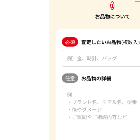
1
お品物について
必須
査定したいお品物
(複数入
任意
お品物の詳細