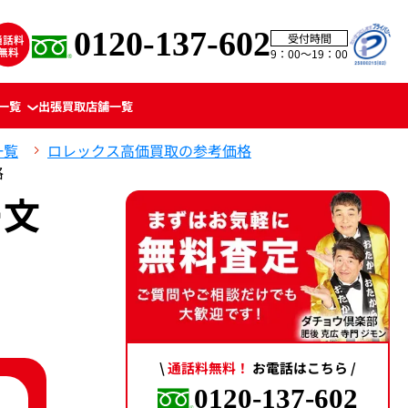
0120-137-602
受付時間
9：00〜19：00
一覧
出張買取
店舗一覧
一覧
ロレックス高価買取の参考価格
格
ー文
\
通話料無料！
お電話はこちら /
0120-137-602