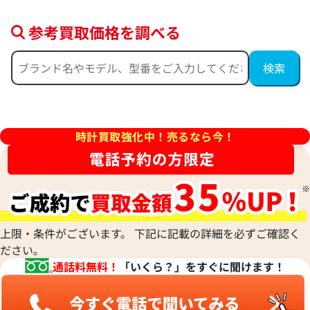
参考買取価格を調べる
ンステレーション
オメガ コンステレーション
60.57.001
123.25.27.60.55.006
価格
参考買取価格
時計買取強化中！売るなら今！
397,000
円
年4月9日時点の参考買取価格です
※2025年9月27日時点の参考
上限・条件がございます。 下記に記載の詳細を必ずご確認く
ださい。
通話料無料！
「いくら？」をすぐに聞けます！