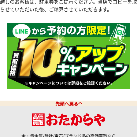
越しのお客様は、駐車券をご提示ください。当店でコピーを取
年1月9日時点の参考買取価格です
※2024年5月27日時点の参考
らせていただいた後、ご精算させていただきます。
先頭へ戻る
スター 166.0216.3
オメガ デ・ヴィル プレステージ 
価格
参考買取価格
87,000
円
6月27日時点の参考買取価格です
※2026年4月27日時点の参考
金・貴金属/時計/宝石/ブランド品の高価買取なら