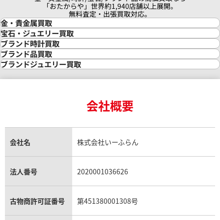
「おたからや」世界約1,940店舗以上展開。
無料査定・出張買取対応。
金・貴金属買取
金買取
宝石・ジュエリー買取
金の相場価格情報
宝石・ジュエリー買取
ブランド時計買取
金の参考買取価格一覧
ダイヤモンド買取
時計買取
ブランド品買取
インゴット買取
ダイヤモンド・宝石の参考価格一覧
ロレックス買取
ブランド買取
ブランドジュエリー買取
インゴットの相場価格情報
リング・結婚指輪買取
ロレックス デイトナ買取
ルイ・ヴィトン買取
カルティエ買取
24金買取
エメラルド買取
ロレックス サブマリーナー買取
ルイ・ヴィトン買取の参考価格一覧
ティファニー買取
24金の相場価格情報
サファイア買取
ロレックス GMTマスター買取
エルメス買取
ブルガリ買取
18金買取
ルビー買取
ロレックス エクスプローラー買取
会社概要
エルメス バーキン買取
ヴァンクリーフ＆アーペル買取
18金の相場価格情報
ヒスイ買取
ロレックス デイトジャスト買取
エルメス ケリー買取
ハリーウィンストン買取
金のアクセサリー買取
オパール買取
ロレックス 買取の参考価格一覧
エルメス買取の参考価格一覧
クロムハーツ買取
金貨買取
トパーズ買取
パテック フィリップ買取
シャネル買取
フレッド買取
貴金属買取
タンザナイト買取
パテック フィリップノーチラス買取
シャネル マトラッセ買取
ショーメ買取
会社名
株式会社いーふらん
プラチナ買取
アメジスト買取
オーデマ ピゲ買取
シャネル買取の参考価格一覧
ステレーション 1512.30
オメガ コンステレーション 
ショパール買取
銀・シルバー買取
パライバトルマリン買取
オーデマ ピゲ ロイヤルオーク買取
ディオール買取
タサキ買取
1841.55.11
パラジウム買取
キャッツアイ買取
ヴァシュロン・コンスタンタン買取
セリーヌ買取
法人番号
2020001036626
ダミアーニ買取
価格
参考買取価格
アレキサンドライト買取
A.ランゲ&ゾーネ買取
フェンディ買取
ピアジェ買取
ガーネット買取
69,000
円
ブレゲ買取
グッチ買取
ブシュロン買取
5月27日時点の参考買取価格です
※2026年4月9日時点の参考買
アクアマリン買取
オメガ買取
プラダ買取
古物商許可証番号
第451380001308号
モーブッサン買取
ウブロ買取
ミキモト買取