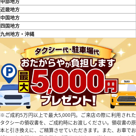
東京都
神奈川県
埼玉県
千葉県
茨城県
栃木県
群馬県
中部地方
価格
参考買取価格
新潟県
富山県
石川県
山梨県
長野県
岐阜県
静岡県
愛知県
近畿地方
131,000
円
三重県
滋賀県
京都府
大阪府
兵庫県
奈良県
和歌山県
中国地方
12月9日時点の参考買取価格です
※2026年5月27日時点の参考
鳥取県
島根県
岡山県
広島県
山口県
四国地方
徳島県
香川県
愛媛県
九州地方・沖縄
福岡県
佐賀県
長崎県
熊本県
大分県
宮崎県
鹿児島県
※ご成約5万円以上で最大5,000円。ご来店の際に利用された
マスター 2516.50
オメガ シーマスター 168.024
タクシーの領収書を、ご成約時にお渡しください。領収書の原
価格
参考買取価格
本と引き換えに、ご精算させていただきます。また、お車でお
120,000
円