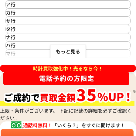
ア行
IKEPOD
カ行
アイクポッド
CASIO
ンステレーション ブラッシュ
オメガ デ・ヴィル プレステー
サ行
IWC
カシオ
Saint Laurent
60.57.001
424.10.37.20.03.001
タ行
アイダブリューシー
Cartier
サンローラン
TAG Heuer
価格
参考買取価格
ナ行
Azimuth
カルティエ
Shellman
タグ・ホイヤー
NOMOS Glashütte
229,000
円
ハ行
アジムース
Gaga Milano
年9月9日時点の参考買取価格です
※2026年5月27日時点の参考
シェルマン
Daniel Roth
もっと見る
ノモス グラスヒュッテ
Hamilton
マ行
ANONIMO
ガガミラノ
CITIZEN
ダニエル・ロート
ハミルトン
MIDO
ラ行
アノーニモ
Quinting
シチズン
TUDOR
Harry Winston
ミドー
時計買取強化中！売るなら今！
RALPH LAUREN
Alain Silberstein
クインティング
CHANEL
チューダー(チュードル)
ハリー・ウィンストン
MAURICE LACROIX
ラルフ ローレン
アラン・シルベスタイン
Cuervo y Sobrinos
シャネル
Tiffany & Co.
Patek Philippe
モーリス・ラクロア
Richard Mille
Armand Nicolet
クエルボ・イ・ソブリノス
Chopard
ティファニー
パテック フィリップ
リシャール・ミル
アルマン・ニコレ
CVSTOS
ショパール
Dior
Panerai
Louis Vuitton
WALTHAM
クストス
CHAUMET
ディオール
パネライ
ルイ・ヴィトン
ウォルサム
Chronoswiss
ショーメ
Parmigiani Fleurier
上限・条件がございます。 下記に記載の詳細を必ずご確認く
Luminox
HUBLOT
クロノスイス
Jacob & Co.
ださい。
パルミジャーニ・フルリエ
ルミノックス
ウブロ
GUCCI
ジェイコブ
Piaget
通話料無料！
「いくら？」をすぐに聞けます！
Ressence
ETERNA
グッチ
Gerald Genta
ピアジェ
レッセンス
エテルナ
Graham