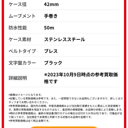
ケース径
42mm
ムーブメント
手巻き
防水性能
50m
ケース素材
ステンレススチール
ベルトタイプ
ブレス
文字盤カラー
ブラック
※2023年10月9日時点の参考買取価
詳細説明
格です
※画像はイメージとなります。
※記載している買取価格は参考です。また、一部買取できないお品物もございますので、詳しくはス
タッフまでお問い合わせください。
※参考買取価格は、国内外の相場、市場流通価格および当社取引実績をもとに算出した目安価格で
す。実際の買取価格を保証するものではなく、査定時の相場変動、お品物の状態により変動します。
※時計の参考買取価格は、最新の保証書(現行モデルの場合は日付が３か月以内)であり、付属品が全
て揃っており、当社規定で未使用と判断できる状態のお品物の金額です。
※参考買取価格は全て税込金額です。