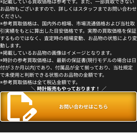
※記載している買取価格は参考です。また、一部買取できない
お品物もございますので、詳しくはスタッフまでお問い合わせ
ください。
※参考買取価格は、国内外の相場、市場流通価格および当社取
引実績をもとに算出した目安価格です。実際の買取価格を保証
するものではなく、査定時の相場変動、お品物の状態により変
動します。
ンステレーション
オメガ レイルマスター
※掲載しているお品物の画像はイメージとなります。
20.05.001
220.10.40.20.01.001
※時計の参考買取価格は、最新の保証書(現行モデルの場合は日
価格
参考買取価格
付が３か月以内)であり、付属品が全て揃っており、当社規定
433,000
円
で未使用と判断できる状態のお品物の金額です。
2月27日時点の参考買取価格です
※2025年1月9日時点の参考買
※参考買取価格は全て税込金額です。
＼ 時計販売もやっております！ ／
お問い合わせはこちら