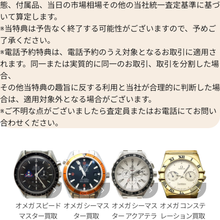
態、付属品、当日の市場相場その他の当社統一査定基準に基づ
いて算定します。
※当特典は予告なく終了する可能性がございますので、予めご
了承ください。
・ヴィル プレステージ
オメガ シーマスター 2595.30
※電話予約特典は、電話予約のうえ対象となるお取引に適用さ
21.02.003
れます。同一または実質的に同一のお取引、取引を分割した場
合、
価格
参考買取価格
その他当特典の趣旨に反する利用と当社が合理的に判断した場
312,000
円
3月27日時点の参考買取価格です
※2025年1月27日時点の参考
合は、適用対象外となる場合がございます。
※ご不明な点がございましたら査定員またはお電話にてお問い
合わせください。
オメガ スピード
オメガ シーマス
オメガ シーマス
オメガ コンステ
マスター買取
ター買取
ター アクアテラ
レーション買取