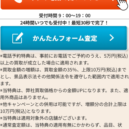
受付時間 9：00〜19：00
24時間いつでも受付中！最短30秒で完了！
ンステレーション
オメガ シーマスター アクアテ
20.57.006
スター 2806.52.37
価格
参考買取価格
※電話予約特典は、事前にお電話でご予約のうえ、5万円(税込)
363,000
円
9月27日時点の参考買取価格です
※2026年1月9日時点の参考買
以上の買取が成立した場合に適用されます。
※買取金額の増額は、買取金額の35％、上限10万円(税込)まで
とし、景品表示法その他関係法令を遵守した範囲内で適用され
ます。
※当特典は、弊社買取価格からの金額UPになります。また、適
用外商品はありません。
※他キャンペーンとの併用は可能ですが、増額分の合計上限は
10万円(税込)となります。
※当特典は適用対象外の店舗がございます。
※通常査定額は、当特典の適用有無にかかわらず、品目、状