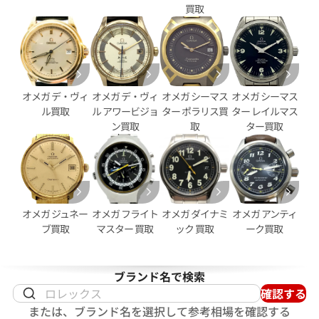
買取
ンステレーション
オメガ コンステレーション
60.11.001
123.15.27.60.05.002
オメガ デ・ヴィ
オメガ デ・ヴィ
オメガ シーマス
オメガ シーマス
価格
参考買取価格
ル買取
ル アワービジョ
ター ポラリス買
ター レイルマス
263,000
円
ン買取
取
ター買取
年5月9日時点の参考買取価格です
※2024年6月27日時点の参考
オメガ ジュネー
オメガ フライト
オメガ ダイナミ
オメガ アンティ
ブ買取
マスター 買取
ック 買取
ーク買取
ブランド名で検索
確認する
または、ブランド名を選択して参考相場を確認する