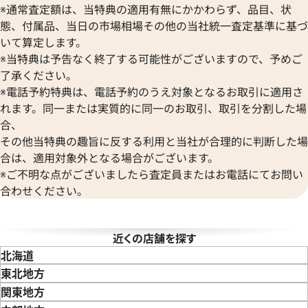
Vacheron Constantin
ル 424.10.37.20.04.001
オメガ コンステレーション 1631
※通常査定額は、当特典の適用有無にかかわらず、品目、状
ボーム＆メルシエ
ヴァシュロン・コンスタンタン
参考買取価格
態、付属品、当日の市場相場その他の当社統一査定基準に基づ
BALL Watch
Van Cleef & Arpels
価格
154,000
円
いて算定します。
ボール ウォッチ
ヴァンクリーフ＆アーペル
※2023年11月27日時点の参
※当特典は予告なく終了する可能性がございますので、予めご
Versace
12月9日時点の参考買取価格です
す
了承ください。
ヴェルサーチ
※電話予約特典は、電話予約のうえ対象となるお取引に適用さ
Wempe
れます。同一または実質的に同一のお取引、取引を分割した場
ヴェンペ
合、
その他当特典の趣旨に反する利用と当社が合理的に判断した場
合は、適用対象外となる場合がございます。
※ご不明な点がございましたら査定員またはお電話にてお問い
合わせください。
近くの店舗を探す
北海道
東北地方
青森県
岩手県
宮城県
秋田県
山形県
福島県
関東地方
マスター 2501.83
オメガ デ・ヴィル プレステージ 