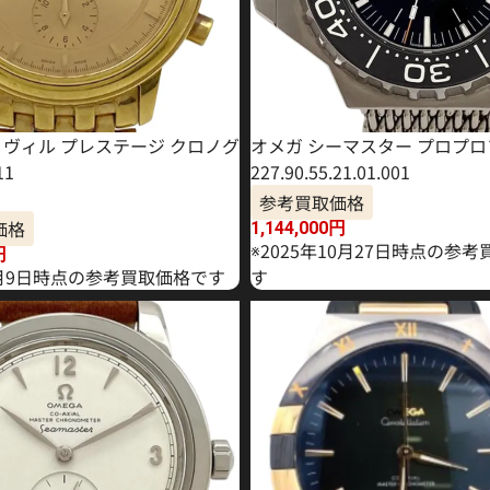
・ヴィル プレステージ クロノグ
オメガ シーマスター プロプロ
11
227.90.55.21.01.001
参考買取価格
価格
1,144,000
円
※2025年10月27日時点の参
円
年1月9日時点の参考買取価格です
す