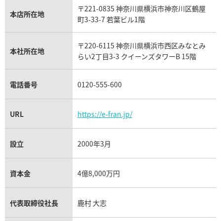
IWC買取
グラフ買取
〒221-0835 神奈川県横浜市神奈川区鶴屋
カルティエ買取
本店所在地
フランク ミュラー買取
町3-33-7 若葉ビル1階
リシャール・ミル買取
タグ・ホイヤー買取
〒220-6115 神奈川県横浜市西区みなとみ
パネライ買取
本社所在地
らい2丁目3-3 クイーンズタワーB 15階
チューダー（チュードル）買取
電話番号
0120-555-600
URL
https://e-fran.jp/
設立
2000年3月
資本金
4億8,000万円
代表取締役社長
鹿村 大志