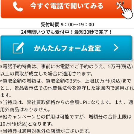
ジェラルド・ジェンタ
PIERRE KUNZ
ROGER DUBUIS
EDOX
グラハム
Jaeger-LeCoultre
ピエール・クンツ
ロジェ・デュブイ
エドックス
Grand Seiko
ル 424.10.40.20.01.001
オメガ デ・ヴィル 424.10.37.20
ジャガー・ルクルト
FRANCK MULLER
ROLEX
EBERHARD
グランドセイコー
Jaquet Droz
価格
参考買取価格
受付時間 9：00〜19：00
フランク ミュラー
ロレックス
エベラール
CORUM
ジャケ・ドロー
211,000
円
24時間いつでも受付中！最短30秒で完了！
BOUCHERON
LONGINES
EBEL
年4月9日時点の参考買取価格です
※2026年5月9日時点の参考買
コルム
Girard-Perregaux
ブシュロン
ロンジン
エベル
Concord
ジラール・ペルゴ
BREITLING
EPOS
コンコルド
Sinn
ブライトリング
エポス
ジン
Blancpain
Hermes
STOWA
※電話予約特典は、事前にお電話でご予約のうえ、5万円(税込)
ブランパン
エルメス
ストーヴァ
以上の買取が成立した場合に適用されます。
BVLGARI
OMEGA
SEIKO
※買取金額の増額は、買取金額の35％、上限10万円(税込)まで
ブルガリ
オメガ
セイコー
とし、景品表示法その他関係法令を遵守した範囲内で適用され
Breguet
ORIENT
CENTURY
ます。
ブレゲ
オリエント
センチュリー
※当特典は、弊社買取価格からの金額UPになります。また、適
BULOVA
ORIS
ZENITH
用外商品はありません。
ブローバ
オリス
ゼニス
※他キャンペーンとの併用は可能ですが、増額分の合計上限は
Bell & Ross
Audemars Piguet
10万円(税込)となります。
ベル＆ロス
オーデマ ピゲ
※当特典は適用対象外の店舗がございます。
BAUME＆MERCIER