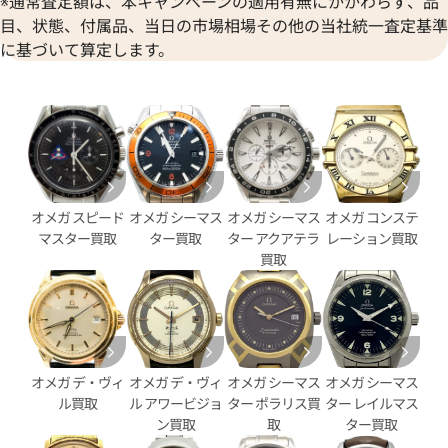
※通常査定額は、本キャンペーンの適用有無にかかわらず、品
目、状態、付属品、当日の市場相場その他の当社統一査定基準
に基づいて算定します。
・ヴィル プレステージ
オメガ シーマスター 2595.30
21.02.003
価格
参考買取価格
オメガ スピード
オメガ シーマス
オメガ シーマス
オメガ コンステ
312,000
円
3月27日時点の参考買取価格です
※2025年1月27日時点の参考
マスター買取
ター買取
ター アクアテラ
レーション買取
買取
オメガ デ・ヴィ
オメガ デ・ヴィ
オメガ シーマス
オメガ シーマス
ル買取
ル アワービジョ
ター ポラリス買
ター レイルマス
ン買取
取
ター買取