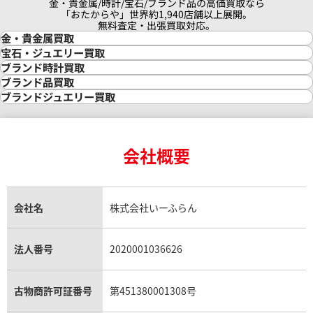
金・貴金属/時計/宝石/ブランド品の高価買取なら
価格
参考買取価格
「おたからや」世界約1,940店舗以上展開。
無料査定・出張買取対応。
120,000
円
金・貴金属買取
年1月9日時点の参考買取価格です
※2024年5月27日時点の参考
金買取
宝石・ジュエリー買取
金の相場価格情報
宝石・ジュエリー買取
ブランド時計買取
金の参考買取価格一覧
ダイヤモンド買取
時計買取
ブランド品買取
インゴット買取
ダイヤモンド・宝石の参考価格一覧
ロレックス買取
ブランド買取
ブランドジュエリー買取
インゴットの相場価格情報
リング・結婚指輪買取
ロレックス デイトナ買取
ルイ・ヴィトン買取
カルティエ買取
24金買取
エメラルド買取
ロレックス サブマリーナー買取
ルイ・ヴィトン買取の参考価格一覧
ティファニー買取
24金の相場価格情報
サファイア買取
ロレックス GMTマスター買取
エルメス買取
ブルガリ買取
18金買取
ルビー買取
ロレックス エクスプローラー買取
会社概要
エルメス バーキン買取
ヴァンクリーフ＆アーペル買取
18金の相場価格情報
ヒスイ買取
ロレックス デイトジャスト買取
エルメス ケリー買取
ハリーウィンストン買取
金のアクセサリー買取
オパール買取
ロレックス 買取の参考価格一覧
エルメス買取の参考価格一覧
クロムハーツ買取
金貨買取
トパーズ買取
パテック フィリップ買取
シャネル買取
フレッド買取
貴金属買取
タンザナイト買取
パテック フィリップノーチラス買取
シャネル マトラッセ買取
ショーメ買取
会社名
株式会社いーふらん
プラチナ買取
アメジスト買取
オーデマ ピゲ買取
シャネル買取の参考価格一覧
ショパール買取
銀・シルバー買取
パライバトルマリン買取
オーデマ ピゲ ロイヤルオーク買取
ディオール買取
タサキ買取
パラジウム買取
キャッツアイ買取
ヴァシュロン・コンスタンタン買取
セリーヌ買取
法人番号
2020001036626
ダミアーニ買取
アレキサンドライト買取
A.ランゲ&ゾーネ買取
フェンディ買取
ピアジェ買取
スター 166.0216.3
オメガ デ・ヴィル プレステージ 
ガーネット買取
ブレゲ買取
グッチ買取
ブシュロン買取
アクアマリン買取
オメガ買取
プラダ買取
古物商許可証番号
第451380001308号
モーブッサン買取
価格
参考買取価格
ウブロ買取
ミキモト買取
87,000
円