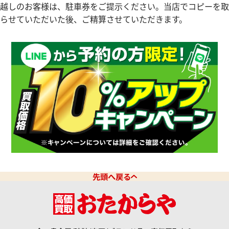
越しのお客様は、駐車券をご提示ください。当店でコピーを取
マスター 2501.83
オメガ デ・ヴィル プレステージ 
らせていただいた後、ご精算させていただきます。
価格
参考買取価格
131,000
円
12月9日時点の参考買取価格です
※2026年5月27日時点の参考
先頭へ戻る
マスター 2516.50
オメガ シーマスター 168.024