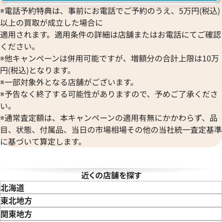
Blancpain
Hermes
STOWA
※電話予約特典は、事前にお電話でご予約のうえ、5万円(税込)
ブランパン
エルメス
ストーヴァ
以上の買取が成立した場合に
BVLGARI
OMEGA
SEIKO
適用されます。適用条件の詳細は店舗またはお電話にてご確認
ブルガリ
オメガ
ル 424.10.40.20.01.001
オメガ デ・ヴィル 424.10.37.20
セイコー
ください。
Breguet
ORIENT
CENTURY
価格
参考買取価格
※他キャンペーンは併用可能ですが、増額分の合計上限は10万
ブレゲ
オリエント
センチュリー
円(税込)となります。
211,000
円
BULOVA
ORIS
年4月9日時点の参考買取価格です
※2026年5月9日時点の参考買
ZENITH
※一部対象外となる店舗がございます。
ブローバ
オリス
ゼニス
※予告なく終了する可能性がありますので、予めご了承くださ
Bell & Ross
Audemars Piguet
い。
ベル＆ロス
オーデマ ピゲ
※通常査定額は、本キャンペーンの適用有無にかかわらず、品
BAUME＆MERCIER
Vacheron Constantin
目、状態、付属品、当日の市場相場その他の当社統一査定基準
ボーム＆メルシエ
ヴァシュロン・コンスタンタン
に基づいて算定します。
BALL Watch
Van Cleef & Arpels
ボール ウォッチ
ヴァンクリーフ＆アーペル
Versace
近くの店舗を探す
ヴェルサーチ
北海道
Wempe
東北地方
ヴェンペ
青森県
岩手県
宮城県
秋田県
山形県
福島県
関東地方