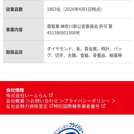
従業員数
1863名（2026年4月1日時点）
買取業 神奈川県公安委員会 許可 第
事業内容
451380001308号
ダイヤモンド、金、貴金属、時計、バッ
取扱品目
グ、切手、古銭、食器、骨董品、絵画等
会社情報
株式会社いーふらん
会社概要
お問い合わせ
プライバシーポリシー
反社会勢力排除宣言
特別国際種事業者番号