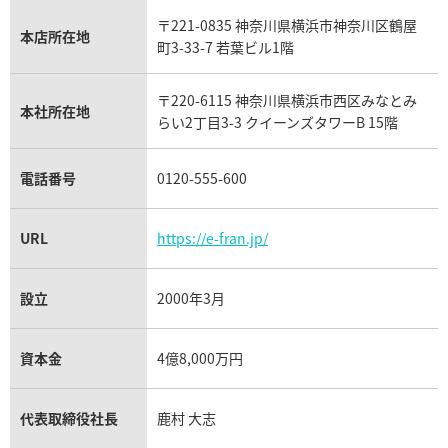
IWC買取
グラフ買取
6月27日時点の参考買取価格です
※2026年4月27日時点の参考
〒221-0835 神奈川県横浜市神奈川区鶴屋
カルティエ買取
本店所在地
フランク ミュラー買取
町3-33-7 若葉ビル1階
リシャール・ミル買取
タグ・ホイヤー買取
〒220-6115 神奈川県横浜市西区みなとみ
パネライ買取
本社所在地
らい2丁目3-3 クイーンズタワーB 15階
チューダー（チュードル）買取
電話番号
0120-555-600
URL
https://e-fran.jp/
設立
2000年3月
ステレーション 1512.30
オメガ コンステレーション 
資本金
4億8,000万円
1841.55.11
価格
参考買取価格
代表取締役社長
鹿村 大志
69,000
円
5月27日時点の参考買取価格です
※2026年4月9日時点の参考買