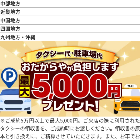
東京都
神奈川県
埼玉県
千葉県
茨城県
栃木県
群馬県
中部地方
新潟県
富山県
石川県
山梨県
長野県
岐阜県
静岡県
愛知県
近畿地方
ル 424.10.37.20.04.001
オメガ コンステレーション 1631
三重県
滋賀県
京都府
大阪府
兵庫県
奈良県
和歌山県
中国地方
参考買取価格
鳥取県
島根県
岡山県
広島県
山口県
四国地方
価格
154,000
円
徳島県
香川県
愛媛県
九州地方・沖縄
※2023年11月27日時点の参
12月9日時点の参考買取価格です
す
福岡県
佐賀県
長崎県
熊本県
大分県
宮崎県
鹿児島県
※ご成約5万円以上で最大5,000円。ご来店の際に利用された
タクシーの領収書を、ご成約時にお渡しください。領収書の原
本と引き換えに、ご精算させていただきます。また、お車でお