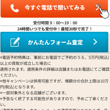
受付時間 9：00〜19：00
24時間いつでも受付中！最短30秒で完了！
ンステレーション
オメガ シーマスター アクアテ
20.57.006
スター 2806.52.37
価格
参考買取価格
※電話予約特典は、事前にお電話でご予約のうえ、5万円(税込)
363,000
円
9月27日時点の参考買取価格です
※2026年1月9日時点の参考買
以上の買取が成立した場合に
適用されます。適用条件の詳細は店舗またはお電話にてご確認
ください。
※他キャンペーンは併用可能ですが、増額分の合計上限は10万
円(税込)となります。
※一部対象外となる店舗がございます。
※予告なく終了する可能性がありますので、予めご了承くださ
い。