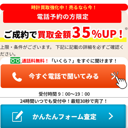
ラ行
アノーニモ
Quinting
シチズン
TUDOR
Harry Winston
ミドー
時計買取強化中！売るなら今！
RALPH LAUREN
Alain Silberstein
クインティング
CHANEL
チューダー(チュードル)
ハリー・ウィンストン
MAURICE LACROIX
ラルフ ローレン
アラン・シルベスタイン
Cuervo y Sobrinos
シャネル
Tiffany & Co.
Patek Philippe
モーリス・ラクロア
Richard Mille
Armand Nicolet
クエルボ・イ・ソブリノス
Chopard
ティファニー
パテック フィリップ
リシャール・ミル
アルマン・ニコレ
CVSTOS
ンステレーション ブラッシュ
オメガ デ・ヴィル プレステー
ショパール
Dior
Panerai
Louis Vuitton
WALTHAM
クストス
CHAUMET
60.57.001
424.10.37.20.03.001
ディオール
パネライ
ルイ・ヴィトン
ウォルサム
Chronoswiss
ショーメ
価格
参考買取価格
Parmigiani Fleurier
上限・条件がございます。 下記に記載の詳細を必ずご確認く
Luminox
HUBLOT
クロノスイス
Jacob & Co.
229,000
円
ださい。
パルミジャーニ・フルリエ
ルミノックス
ウブロ
GUCCI
年9月9日時点の参考買取価格です
※2026年5月27日時点の参考
ジェイコブ
Piaget
通話料無料！
「いくら？」をすぐに聞けます！
Ressence
ETERNA
グッチ
Gerald Genta
ピアジェ
レッセンス
エテルナ
Graham
ジェラルド・ジェンタ
PIERRE KUNZ
ROGER DUBUIS
EDOX
グラハム
Jaeger-LeCoultre
ピエール・クンツ
ロジェ・デュブイ
エドックス
Grand Seiko
ジャガー・ルクルト
FRANCK MULLER
ROLEX
EBERHARD
グランドセイコー
Jaquet Droz
受付時間 9：00〜19：00
フランク ミュラー
ロレックス
エベラール
CORUM
ジャケ・ドロー
24時間いつでも受付中！最短30秒で完了！
BOUCHERON
LONGINES
EBEL
コルム
Girard-Perregaux
ブシュロン
ロンジン
エベル
Concord
ジラール・ペルゴ
BREITLING
EPOS
コンコルド
Sinn
ブライトリング
エポス
ジン