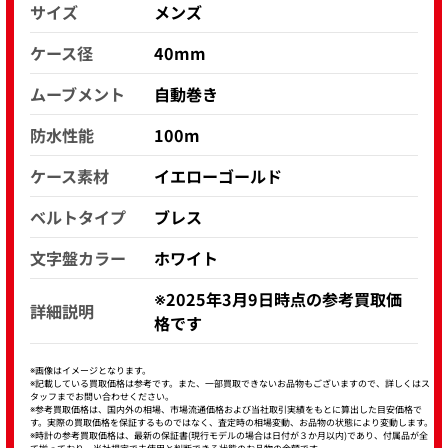
サイズ
メンズ
ケース径
40mm
ムーブメント
自動巻き
防水性能
100m
ケース素材
イエローゴールド
ベルトタイプ
ブレス
文字盤カラー
ホワイト
※2025年3月9日時点の参考買取価
詳細説明
格です
※画像はイメージとなります。
※記載している買取価格は参考です。また、一部買取できないお品物もございますので、詳しくはス
タッフまでお問い合わせください。
※参考買取価格は、国内外の相場、市場流通価格および当社取引実績をもとに算出した目安価格で
す。実際の買取価格を保証するものではなく、査定時の相場変動、お品物の状態により変動します。
※時計の参考買取価格は、最新の保証書(現行モデルの場合は日付が３か月以内)であり、付属品が全