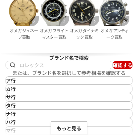
オメガ ジュネー
オメガ フライト
オメガ ダイナミ
オメガ アンティ
ブ買取
マスター 買取
ック 買取
ーク買取
ンステレーション
オメガ コンステレーション
60.11.001
123.15.27.60.05.002
価格
参考買取価格
ブランド名で検索
263,000
円
確認する
年5月9日時点の参考買取価格です
※2024年6月27日時点の参考
または、ブランド名を選択して参考相場を確認する
ア行
IKEPOD
カ行
アイクポッド
CASIO
サ行
IWC
カシオ
Saint Laurent
タ行
アイダブリューシー
Cartier
サンローラン
TAG Heuer
ナ行
Azimuth
カルティエ
Shellman
タグ・ホイヤー
NOMOS Glashütte
ハ行
アジムース
Gaga Milano
シェルマン
Daniel Roth
もっと見る
ノモス グラスヒュッテ
Hamilton
マ行
ANONIMO
ガガミラノ
CITIZEN
ダニエル・ロート
ハミルトン
MIDO