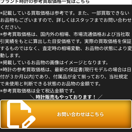
ブランド時計の参考買取価格一覧はこちら
※記載している買取価格は参考です。また、一部買取できない
お品物もございますので、詳しくはスタッフまでお問い合わせ
ください。
※参考買取価格は、国内外の相場、市場流通価格および当社取
引実績をもとに算出した目安価格です。実際の買取価格を保証
するものではなく、査定時の相場変動、お品物の状態により変
動します。
ンステレーション
オメガ レイルマスター
※掲載しているお品物の画像はイメージとなります。
20.05.001
220.10.40.20.01.001
※時計の参考買取価格は、最新の保証書(現行モデルの場合は日
価格
参考買取価格
付が３か月以内)であり、付属品が全て揃っており、当社規定
433,000
円
で未使用と判断できる状態のお品物の金額です。
2月27日時点の参考買取価格です
※2025年1月9日時点の参考買
※参考買取価格は全て税込金額です。
＼ 時計販売もやっております！ ／
お問い合わせはこちら