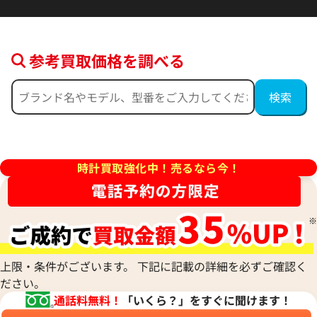
参考買取価格を調べる
ンステレーション
オメガ コンステレーション
60.57.001
123.25.27.60.55.006
価格
参考買取価格
時計買取強化中！売るなら今！
397,000
円
年4月9日時点の参考買取価格です
※2025年9月27日時点の参考
上限・条件がございます。 下記に記載の詳細を必ずご確認く
ださい。
通話料無料！
「いくら？」をすぐに聞けます！