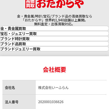
金・貴金属/時計/宝石/ブランド品の高価買取なら
「おたからや」世界約1,940店舗以上展開。
無料査定・出張買取対応。
金・貴金属買取
金買取
宝石・ジュエリー買取
金の相場価格情報
宝石・ジュエリー買取
ブランド時計買取
金の参考買取価格一覧
ダイヤモンド買取
時計買取
ブランド品買取
インゴット買取
ダイヤモンド・宝石の参考価格一覧
ロレックス買取
ブランド買取
ブランドジュエリー買取
インゴットの相場価格情報
リング・結婚指輪買取
ロレックス デイトナ買取
ルイ・ヴィトン買取
カルティエ買取
24金買取
エメラルド買取
ロレックス サブマリーナー買取
ルイ・ヴィトン買取の参考価格一覧
ティファニー買取
24金の相場価格情報
サファイア買取
ロレックス GMTマスター買取
エルメス買取
ブルガリ買取
18金買取
ルビー買取
ロレックス エクスプローラー買取
会社概要
エルメス バーキン買取
ヴァンクリーフ＆アーペル買取
18金の相場価格情報
ヒスイ買取
ロレックス デイトジャスト買取
エルメス ケリー買取
ハリーウィンストン買取
金のアクセサリー買取
オパール買取
ロレックス 買取の参考価格一覧
エルメス買取の参考価格一覧
クロムハーツ買取
金貨買取
トパーズ買取
パテック フィリップ買取
シャネル買取
フレッド買取
貴金属買取
タンザナイト買取
パテック フィリップノーチラス買取
シャネル マトラッセ買取
ショーメ買取
会社名
株式会社いーふらん
プラチナ買取
アメジスト買取
オーデマ ピゲ買取
シャネル買取の参考価格一覧
ショパール買取
銀・シルバー買取
パライバトルマリン買取
オーデマ ピゲ ロイヤルオーク買取
ディオール買取
タサキ買取
パラジウム買取
キャッツアイ買取
ヴァシュロン・コンスタンタン買取
セリーヌ買取
法人番号
2020001036626
ダミアーニ買取
アレキサンドライト買取
A.ランゲ&ゾーネ買取
フェンディ買取
ピアジェ買取