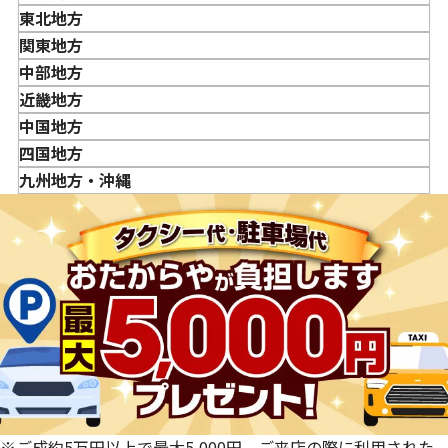
東北地方
金・貴金属はいつ売るのがポイント？日によって買取価格
青森県
関東地方
が違うって本当ですか？
岩手県
東京都
中部地方
貴金属の売り時はいつですか？
宮城県
神奈川県
新潟県
近畿地方
秋田県
埼玉県
富山県
三重県
中国地方
山形県
千葉県
石川県
滋賀県
鳥取県
四国地方
福島県
茨城県
山梨県
京都府
島根県
徳島県
九州地方・沖縄
栃木県
長野県
大阪府
岡山県
香川県
福岡県
群馬県
岐阜県
兵庫県
広島県
愛媛県
佐賀県
静岡県
奈良県
山口県
長崎県
愛知県
和歌山県
熊本県
大分県
宮崎県
鹿児島県
※ご成約5万円以上で最大5,000円。ご来店の際に利用された