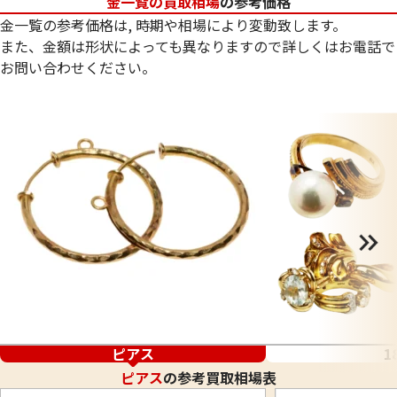
金一覧の買取相場
の参考価格
金一覧の参考価格は, 時期や相場により変動致します。
また、金額は形状によっても異なりますので詳しくはお電話で
お問い合わせください。
ピアス
1
ピアス
の参考買取相場表