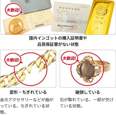
18金 (K18) ピアス
18金(K18)の 
3.8g
3.8g
国内インゴットの購入証明書や
参考買取価格
参考買取価格
品質保証書がない状態
85,300
円
85,300
円
変形・ちぎれている
破損している
金のアクセサリーなどが曲が
石が取れている、一部が欠け
っている、ちぎれている状
ている状態。
態。