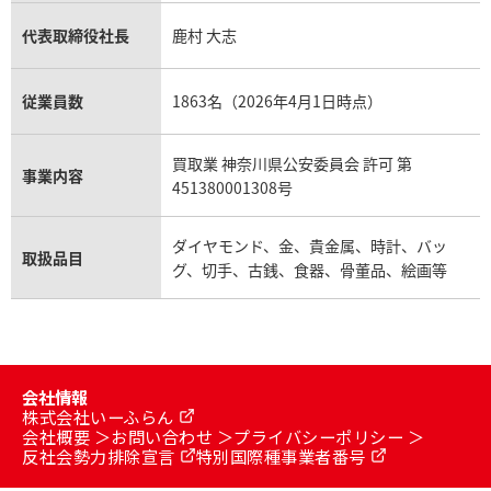
代表取締役社長
鹿村 大志
従業員数
1863名（2026年4月1日時点）
買取業 神奈川県公安委員会 許可 第
事業内容
451380001308号
ダイヤモンド、金、貴金属、時計、バッ
取扱品目
グ、切手、古銭、食器、骨董品、絵画等
会社情報
株式会社いーふらん
会社概要
お問い合わせ
プライバシーポリシー
反社会勢力排除宣言
特別国際種事業者番号