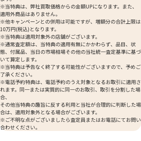
※当特典は、弊社買取価格からの金額UPになります。また、
17,900
円
6,700
円
適用外商品はありません。
※他キャンペーンとの併用は可能ですが、増額分の合計上限は
10万円(税込)となります。
※当特典は適用対象外の店舗がございます。
※通常査定額は、当特典の適用有無にかかわらず、品目、状
態、付属品、当日の市場相場その他の当社統一査定基準に基づ
いて算定します。
※当特典は予告なく終了する可能性がございますので、予めご
了承ください。
※電話予約特典は、電話予約のうえ対象となるお取引に適用さ
れます。同一または実質的に同一のお取引、取引を分割した場
合、
その他当特典の趣旨に反する利用と当社が合理的に判断した場
18金 (K18) コンビ K18 Pt900 イヤリング
合は、適用対象外となる場合がございます。
参考買取価格
※ご不明な点がございましたら査定員またはお電話にてお問い
ASK
合わせください。