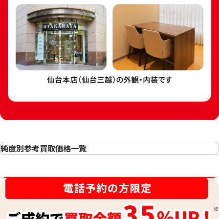
2g
ング
1.8g
参考買取価格
参考買取価格
44,900
円
40,400
円
純度別参考買取価格一覧
24金(K24・純金)の買取
金相場高騰中！売るなら今！
23金（K23）の買取
22金（K22）の買取
21.6金(K21.6)の買取
18金 (K18) ピアスまとめ
18金 (K18) ピア
1.4g
0.8g
20金（K20）の買取