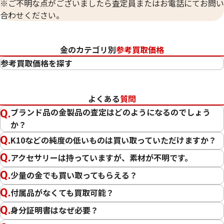
※ご不明な点がございましたら査定員またはお電話にてお問い
合わせください。
金のカテゴリ別
参考買取価格
参考買取価格を探す
24金（K24・純金）
23金（K23）
よくある
質問
22金（K22）
ブランド品の金製品の査定はどのようになるのでしょう
21.6金（K21.6）
か？
20金（K20）
K10などの純度の低いものは買い取っていただけますか？
18金（K18）
14金（K14）
アクセサリーは持っていますが、素材が不明です。
12金（K12）
少量の金でも買い取ってもらえる？
10金（K10）
付属品がなくても買取可能？
金
プラチナ
身分証明書はなぜ必要？