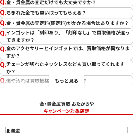
金・貴金属の査定だけでも大丈夫ですか？
ちぎれた金でも買い取ってもらえる？
金・貴金属の査定料(鑑定料)がかかる場合はありますか？
インゴットは「刻印あり」「刻印なし」で買取価格が違っ
てきますか？
金のアクセサリーとインゴットでは、買取価格が異なりま
すか？
チェーンが切れたネックレスなども買い取ってくれます
か？
もっと見る
傷や汚れは買取価格に影響しますか？
刻印のない金・貴金属は査定できますか？
大判・小判、外国金貨、古銭やコインなども買取してもら
金・貴金属買取 おたからや
えますか？
キャンペーン対象店舗
「金・貴金属の査定」にはどれくらい時間がかかります
か？
北海道
「金・貴金属の買取価格」はどうやって決まりますか？