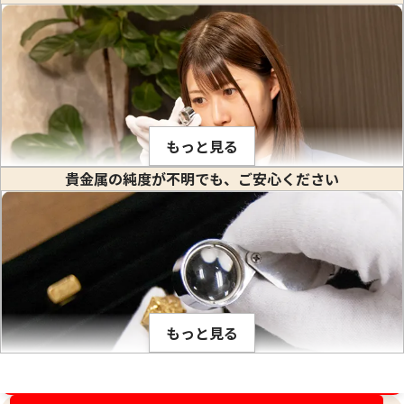
もっと見る
貴金属の純度が不明でも、ご安心ください
金や白金などの貴金属はそれぞれ固有の比重値を持っていま
す。比重とは、私達が生活している場所で(常温、常圧で)その
物質の1立方センチメートル当りの重量のことをいいます。(※
物質を1センチ角のサイの目状に切った時のその重さ) 1立方セ
ンチメートルあたり何グラムかは、金属ごとに異なり、K18や
もっと見る
PT900のように何種類かの貴金属を混ぜ合わせて作った合金
でも、その混合比率が解っているので比重が計算出来ます。こ
の比重の値は、金の純度ごとに固有です。そのため、宝石など
金相場高騰中！売るなら今！
が付いていない金塊やインゴットなど、水に浸すことができ