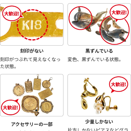
18金 (K18) イヤリングまとめ
18金(K18)凸細
3.6g
3.3g
参考買取価格
参考買取価格
80,800
円
74,100
円
刻印がない
黒ずんでいる
刻印がつぶれて見えなくなっ
変色、黒ずんでいる状態。
た状態。
少量しかない
アクセサリーの一部
片方しかないピアスなどグラ