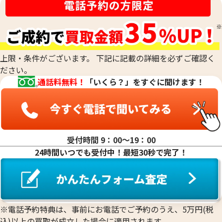
刻印がなくて純度がわからないお品物や、他の素材のお品物
るものの純度を、非常に正確に測定する際に用います。最終的
と組み合わされた合金のお品物、低純度のお品物も、当社の
な査定額は、これらの科学的なデータに加えて、査定士が持つ
専門的な技術で正確に測定し、その場で価値を判定いたしま
専門知識と経験を総合的に判断して算出されます。
す。他店で「買取は難しい」と断られてしまったお品物も、諦
めずにご相談ください。おたからやでは、確かな鑑定力で、
上限・条件がございます。 下記に記載の詳細を必ずご確認く
これまでお値段がつかなかったお品物にも、思わぬ価値が見
ださい。
つかるかもしれません。どのような貴金属でも、お気軽にお
通話料無料！
「いくら？」をすぐに聞けます！
持ち込みください。
受付時間 9：00〜19：00
24時間いつでも受付中！最短30秒で完了！
※電話予約特典は、事前にお電話でご予約のうえ、5万円(税
込)以上の買取が成立した場合に適用されます。