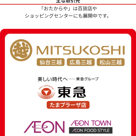
主な取引先
18金 (18K) コンビ (K18・Pt900) イヤリ
18金 (K18) フー
「おたからや」は百貨店や
ング
2.6g
ショッピングセンターにも展開中です。
2.8g
参考買取価格
参考買取価格
62,900
円
58,400
円
18金(K18)の 昔旅行先で買ったイヤリン
18金 (K18) イヤ