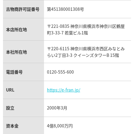
ガーネット買取
ブレゲ買取
グッチ買取
ブシュロン買取
アクアマリン買取
オメガ買取
プラダ買取
古物商許可証番号
第451380001308号
モーブッサン買取
ウブロ買取
ミキモト買取
IWC買取
グラフ買取
〒221-0835 神奈川県横浜市神奈川区鶴屋
カルティエ買取
本店所在地
フランク ミュラー買取
町3-33-7 若葉ビル1階
リシャール・ミル買取
タグ・ホイヤー買取
〒220-6115 神奈川県横浜市西区みなとみ
パネライ買取
本社所在地
らい2丁目3-3 クイーンズタワーB 15階
チューダー（チュードル）買取
電話番号
0120-555-600
URL
https://e-fran.jp/
設立
2000年3月
資本金
4億8,000万円