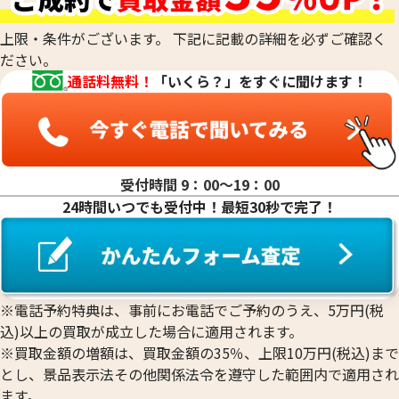
18金(K18)の買取
参考買取価格
参考買取価格
14金（K14）の買取
31,400
円
17,900
円
上限・条件がございます。 下記に記載の詳細を必ずご確認く
12金（K12）の買取
ださい。
10金（K10）の買取
通話料無料！
「いくら？」をすぐに聞けます！
9金（K9）の買取
受付時間 9：00〜19：00
24時間いつでも受付中！最短30秒で完了！
※電話予約特典は、事前にお電話でご予約のうえ、5万円(税
18金（K18）の 姉からもらった片方だけ
18金 (K18) ピアス
込)以上の買取が成立した場合に適用されます。
のイヤリング
0.3g
※買取金額の増額は、買取金額の35％、上限10万円(税込)まで
0.8g
とし、景品表示法その他関係法令を遵守した範囲内で適用され
参考買取価格
参考買取価格
ます。