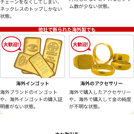
チェーンをなくしてしまい、
ム数が少ない状態。
ネックレスのトップしかない
18金（K18）の 片方だけになってしまっ
18金 (K18) 刻
状態。
たイヤリング
2.8g
3.0g
他社で断られた海外製でも
参考買取価格
参考買取価格
67,400
円
62,900
円
海外インゴット
海外のアクセサリー
海外ブランドのインゴット
海外で購入したアクセサリー
や、海外インゴットの購入証
や、海外で購入して金の純度
明書がない状態。
が不明な状態。