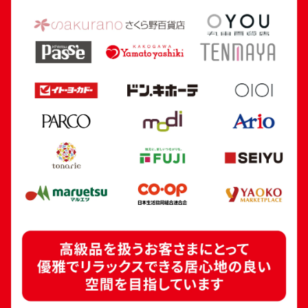
グ
2.4g
2.6g
参考買取価格
参考買取価格
58,400
円
53,900
円
18金 (K18) イヤリング
18金 (K18) コンビ