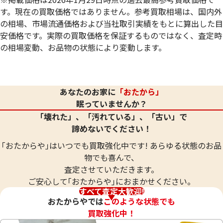
す。現在の買取価格ではありません。参考買取相場は、国内外
の相場、市場流通価格および当社取引実績をもとに算出した目
安価格です。実際の買取価格を保証するものではなく、査定時
の相場変動、お品物の状態により変動します。
18金 (K18) コンビ (K18・Pt900) 片側だ
18金 (K18) ピア
けイヤリングまとめ
3.9g
4.2g
あなたのお家に
「おたから」
眠っていませんか？
参考買取価格
参考買取価格
「壊れた」、「汚れている」、「古い」で
94,300
円
87,600
円
諦めないでください！
｢おたからや｣はいつでも買取強化中です! あらゆる状態のお品
物でも喜んで、
査定させていただきます。
ご安心して｢おたからや｣におまかせください。
すべて査定大歓迎!
おたからやでは
このような状態でも
買取強化中！