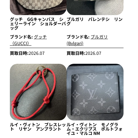
グッチ GGキャンバス シ
ブルガリ パレンテシ リン
ェリーライン ショルダーバ
グ
ッグ
ブランド名:
グッチ
ブランド名:
ブルガリ
（GUCCI）
(Bvlgari)
買取日時:
2026.07
買取日時:
2026.07
ルイ・ヴィトン ブレスレッ
ルイ・ヴィトン モノグラ
ト リヤン アンプラント
ム・エクリプス ポルトフォ
イユ・マルコ NM