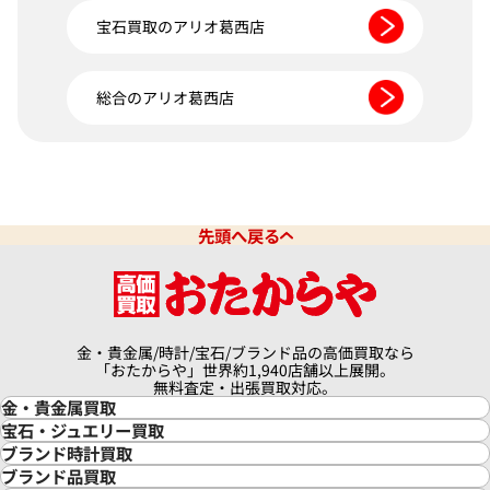
宝石買取のアリオ葛西店
総合のアリオ葛西店
先頭へ戻る
金・貴金属/時計/宝石/ブランド品の高価買取なら
「おたからや」世界約1,940店舗以上展開。
無料査定・出張買取対応。
金・貴金属買取
金買取
宝石・ジュエリー買取
金の相場価格情報
宝石・ジュエリー買取
ブランド時計買取
金の参考買取価格一覧
ダイヤモンド買取
時計買取
ブランド品買取