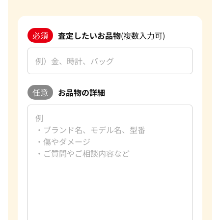
改めて、この度はご利用いただき、誠にありがとうございまし
た。お客様のまたのご利用を心よりお待ち申し上げておりま
必須
査定したいお品物
(複数入力可)
す。
おたからやのブランド買取査定
ブランド品買取専門査定員
趣味
ゴルフ
好きな言葉
理路整然
任意
お品物の詳細
好きなブランド
カルティエ
過去の買取品例
バーキン マトラッセ
おたからやでは、毎日数千点のブランド品の査定をしており
ます。私たちは海外にも販路を持っており、世界基準での査定
が可能になっています。また現在は円安のため海外に販売する
ことで従来よりも高値でお買取をすることができ、お客様に
満足していただける自信があります。おたからやでは、新品未
使用のモノだけでなく、昔に購入したお品物や傷やほつれが
あるものなどもお買取をしております。 実際に、10年以上前
に購入したお品物が購入した時よりも高額でお買取できたこ