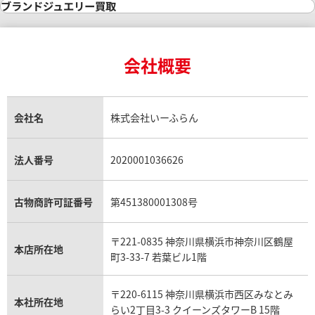
インゴット買取
ダイヤモンド・宝石の参考価格一覧
ロレックス買取
ブランド買取
ブランドジュエリー買取
インゴットの相場価格情報
リング・結婚指輪買取
ロレックス デイトナ買取
ルイ・ヴィトン買取
カルティエ買取
24金買取
エメラルド買取
ロレックス サブマリーナー買取
ルイ・ヴィトン買取の参考価格一覧
ティファニー買取
24金の相場価格情報
サファイア買取
ロレックス GMTマスター買取
エルメス買取
ブルガリ買取
18金買取
ルビー買取
ロレックス エクスプローラー買取
会社概要
エルメス バーキン買取
ヴァンクリーフ＆アーペル買取
18金の相場価格情報
ヒスイ買取
ロレックス デイトジャスト買取
エルメス ケリー買取
ハリーウィンストン買取
金のアクセサリー買取
オパール買取
ロレックス 買取の参考価格一覧
エルメス買取の参考価格一覧
クロムハーツ買取
金貨買取
トパーズ買取
パテック フィリップ買取
シャネル買取
フレッド買取
貴金属買取
タンザナイト買取
パテック フィリップノーチラス買取
シャネル マトラッセ買取
ショーメ買取
会社名
株式会社いーふらん
プラチナ買取
アメジスト買取
オーデマ ピゲ買取
シャネル買取の参考価格一覧
ショパール買取
銀・シルバー買取
パライバトルマリン買取
オーデマ ピゲ ロイヤルオーク買取
ディオール買取
タサキ買取
パラジウム買取
キャッツアイ買取
ヴァシュロン・コンスタンタン買取
セリーヌ買取
法人番号
2020001036626
ダミアーニ買取
アレキサンドライト買取
A.ランゲ&ゾーネ買取
フェンディ買取
ピアジェ買取
ガーネット買取
ブレゲ買取
グッチ買取
ブシュロン買取
アクアマリン買取
オメガ買取
プラダ買取
古物商許可証番号
第451380001308号
モーブッサン買取
ウブロ買取
ミキモト買取
IWC買取
グラフ買取
〒221-0835 神奈川県横浜市神奈川区鶴屋
カルティエ買取
本店所在地
フランク ミュラー買取
町3-33-7 若葉ビル1階
リシャール・ミル買取
タグ・ホイヤー買取
〒220-6115 神奈川県横浜市西区みなとみ
パネライ買取
本社所在地
らい2丁目3-3 クイーンズタワーB 15階
チューダー（チュードル）買取