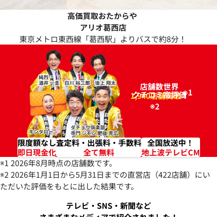
高価買取おたからや
アリオ葛西店
東京メトロ東西線「葛西駅」よりバスで約8分！
店舗数世界
※1
クチコミ高評価
96.2%
1,940店舗突破！
※2
限度額なし
査定料・出張料・手数料
全国放送中！
即日現金化
全て無料
地上波テレビCM
※1 2026年8月時点の店舗数です。
※2 2026年1月1日から5月31日までの直営店（422店舗）にい
ただいた評価をもとに出した結果です。
テレビ・SNS・新聞など