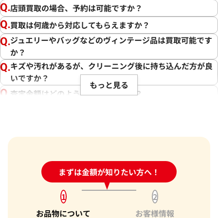
私たちの目標は、常にお客様にご満足いただける買取を提供
店頭買取の場合、予約は可能ですか？
することです。そのためには、最新の市場相場をしっかりと把
買取は何歳から対応してもらえますか？
握し、お客様に最適な価格をお伝えすることが不可欠です。弊
ジュエリーやバッグなどのヴィンテージ品は買取可能です
社では、ブランド品の状態や付属品、為替の変動、生産数等
か？
を考慮し、できる限りの価格でお取引させていただくことを
心がけております。さらに、弊社の強みである、海外への販路
キズや汚れがあるが、クリーニング後に持ち込んだ方が良
やキャンペーン、世界約1,940店舗以上という点から、高価買
いですか？
もっと見る
取を実現しています。
査定金額はどのように決まりますか？
電話での査定金額と、買取金額が変わることはあります
その中で、お客様にとって最良の結果をご提供できたことは、
か？
私たち共の励みとなります。また、お客様の信頼を第一に考え
買取を提供しております。お客様からの感謝の言葉をいただけ
売却するか悩んでいるのですが、査定だけお願いできます
ることが、私たちにとって何よりの励みです。お客様からいた
か？
だいた信頼を裏切らないよう、今後もサービスの向上に努
1点からでも査定できますか？
め、さらに多くのお客様にご満足いただけるよう精進してま
24時間受付中!
まずは金額が知りたい方へ！
問い合わせフォーム
いります。バッグ以外にも貴金属や時計などのご売却をお考え
の際は、ぜひ「おたからや」をご利用ください。お客様の大
1
2
切なお品物を最良の価格でお取引できるよう、査定員一同、
お品物について
お客様情報
ご満足いただける買取を提供してまいります。