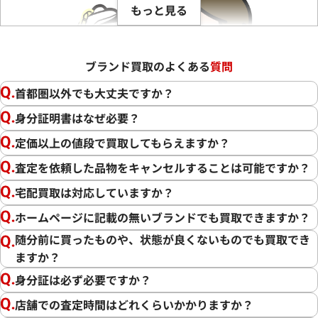
もっと見る
ブランド買取のよくある
質問
首都圏以外でも大丈夫ですか？
身分証明書はなぜ必要？
定価以上の値段で買取してもらえますか？
査定を依頼した品物をキャンセルすることは可能ですか？
宅配買取は対応していますか？
ホームページに記載の無いブランドでも買取できますか？
随分前に買ったものや、状態が良くないものでも買取でき
ますか？
この度は「おたからや」をご利用いただき誠にありがとうご
ざいました。また、お客様の貴重なブランド品をご満足いた
身分証は必ず必要ですか？
だけた形でご売却いただけましたこと、大変嬉しく思います。
店舗での査定時間はどれくらいかかりますか？