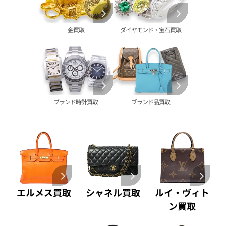
アーペル 買取
オメガ 買取
金貨･銀貨 買取
グッチ 買取
タグ・ホイヤー 買取
大判･小判 買取
ブシュロン 買取
ブレゲ 買取
イエローゴールド 買取
金買取
ダイヤモンド・宝石買取
ミキモト 買取
リシャール・ミル
ピンクゴールド 買取
買取
ショーメ 買取
ホワイトゴールド 買取
ブライトリング
買取可能な商品をもっと見る
金コンビ 買取
買取
プラチナ 買取
ヴァシュロン・コンスタンタン 買取
プラチナインゴット 買取
ブランド時計買取
ブランド品買取
A. ランゲ&
Pt1000 買取
ゾーネ 買取
Pt950 買取
パネライ 買取
Pt900 買取
ブルガリ 買取
Pt850 買取
フランク ミュラー 買取
Pt&Pm 買取
IWC 買取
銀･シルバー 買取
買取可能な商品をもっと見る
パラジウム 買取
エルメス買取
シャネル買取
ルイ・ヴィト
ン買取