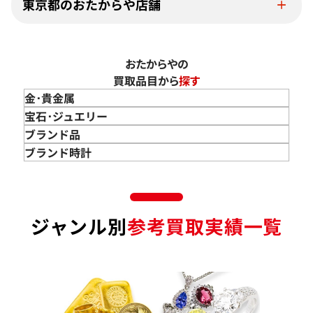
東京都のおたからや店舗
おたからやの
買取品目から
探す
金･貴金属
金 買取
宝石･ジュエリー
金のインゴット 買取
宝石･ジュエリー買取
ブランド品
金のアクセサリー 買取
ダイヤモンド 買取
バッグ･小物 買取
ブランド時計
金のリング 買取
エメラルド 買取
エルメス買取
ブランド時計 買取
金のネックレス 買取
ルビー 買取
シャネル買取
ロレックス 買取
金のブレスレット 買取
サファイア 買取
ルイ･ヴィトン 買取
パテック
ジャンル別
参考買取実績一覧
フィリップ 買取
金のブローチ 買取
オパール 買取
カルティエ 買取
オーデマピゲ 買取
金のペンダントトップ 買取
トルマリン 買取
ティファニー 買取
カルティエ 買取
金の仏像 買取
翡翠 買取
ブルガリ 買取
エルメス 買取
金杯 買取
パライバトルマリン 買取
ハリー･ウィンストン 買取
シャネル 買取
金歯 買取
パール 買取
ヴァンクリーフ&