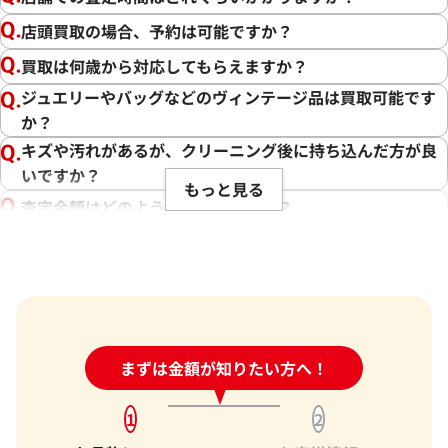
私たちの目標は、常にお客様にご満足いただける買取を提供
店頭買取の場合、予約は可能ですか？
することです。そのためには、最新の市場相場をしっかりと把
買取は何歳から対応してもらえますか？
握し、お客様に最適な価格をお伝えすることが不可欠です。弊
ジュエリーやバッグなどのヴィンテージ品は買取可能です
社では、ブランド品の状態や付属品、為替の変動、生産数等
か？
を考慮し、できる限りの価格でお取引させていただくことを
心がけております。さらに、弊社の強みである、海外への販路
キズや汚れがあるが、クリーニング後に持ち込んだ方が良
やキャンペーン、世界約1,940店舗以上という点から、高価買
いですか？
もっと見る
取を実現しています。
査定金額はどのように決まりますか？
電話での査定金額と、買取金額が変わることはあります
その中で、お客様にとって最良の結果をご提供できたことは、
か？
私たち共の励みとなります。また、お客様の信頼を第一に考え
買取を提供しております。お客様からの感謝の言葉をいただけ
売却するか悩んでいるのですが、査定だけお願いできます
ることが、私たちにとって何よりの励みです。お客様からいた
か？
だいた信頼を裏切らないよう、今後もサービスの向上に努
1点からでも査定できますか？
め、さらに多くのお客様にご満足いただけるよう精進してま
24時間受付中!
まずは金額が知りたい方へ！
問い合わせフォーム
いります。バッグ以外にも貴金属や時計などのご売却をお考え
の際は、ぜひ「おたからや」をご利用ください。お客様の大
1
2
切なお品物を最良の価格でお取引できるよう、査定員一同、