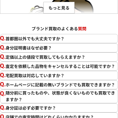
もっと見る
ブランド買取のよくある
質問
首都圏以外でも大丈夫ですか？
身分証明書はなぜ必要？
定価以上の値段で買取してもらえますか？
査定を依頼した品物をキャンセルすることは可能ですか？
宅配買取は対応していますか？
ホームページに記載の無いブランドでも買取できますか？
随分前に買ったものや、状態が良くないものでも買取でき
ますか？
この度は「おたからや」をご利用いただき誠にありがとうご
ざいました。また、お客様の貴重なブランド品をご満足いた
身分証は必ず必要ですか？
だけた形でご売却いただけましたこと、大変嬉しく思います。
店舗での査定時間はどれくらいかかりますか？