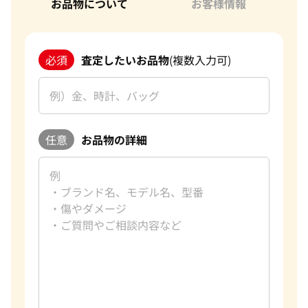
お品物について
お客様情報
ご満足いただける買取を提供してまいります。
改めて、この度はご利用いただき、誠にありがとうございまし
た。お客様のまたのご利用を心よりお待ち申し上げておりま
必須
査定したいお品物
(複数入力可)
す。
おたからやのブランド買取査定
ブランド品買取専門査定員
趣味
ゴルフ
好きな言葉
理路整然
任意
お品物の詳細
好きなブランド
カルティエ
過去の買取品例
バーキン マトラッセ
おたからやでは、毎日数千点のブランド品の査定をしており
ます。私たちは海外にも販路を持っており、世界基準での査定
が可能になっています。また現在は円安のため海外に販売する
ことで従来よりも高値でお買取をすることができ、お客様に
満足していただける自信があります。おたからやでは、新品未
使用のモノだけでなく、昔に購入したお品物や傷やほつれが
あるものなどもお買取をしております。 実際に、10年以上前
に購入したお品物が購入した時よりも高額でお買取できたこ