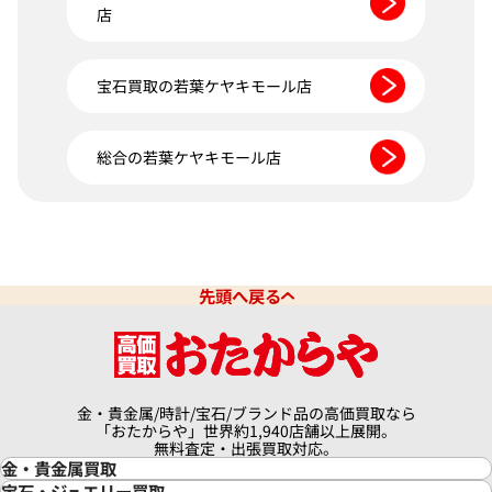
店
宝石買取の若葉ケヤキモール店
総合の若葉ケヤキモール店
先頭へ戻る
金・貴金属/時計/宝石/ブランド品の高価買取なら
「おたからや」世界約1,940店舗以上展開。
無料査定・出張買取対応。
金・貴金属買取
金買取
宝石・ジュエリー買取