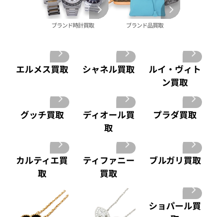
買取
プラチナ 買取
ヴァシュロン・コンスタンタン 買取
プラチナインゴット 買取
ブランド時計買取
ブランド品買取
A. ランゲ&
Pt1000 買取
ゾーネ 買取
Pt950 買取
パネライ 買取
Pt900 買取
ブルガリ 買取
Pt850 買取
エルメス買取
シャネル買取
ルイ・ヴィト
フランク ミュラー 買取
Pt&Pm 買取
ン買取
IWC 買取
銀･シルバー 買取
買取可能な商品をもっと見る
パラジウム 買取
グッチ買取
ディオール買
プラダ買取
取
カルティエ買
ティファニー
ブルガリ買取
取
買取
ショパール買