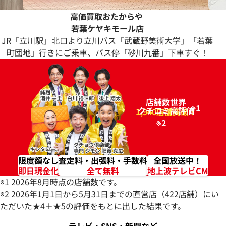
高価買取おたからや
若葉
ケヤキモール店
JR「立川駅」北口より立川バス「武蔵野美術大学」「若葉
町団地」行きにご乗車、バス停「砂川九番」下車すぐ！
店舗数世界
※1
クチコミ高評価
96.2%
1,940店舗突破！
※2
限度額なし
査定料・出張料・手数料
全国放送中！
即日現金化
全て無料
地上波テレビCM
※1 2026年8月時点の店舗数です。
※2 2026年1月1日から5月31日までの直営店（422店舗）にい
ただいた★4＋★5の評価をもとに出した結果です。