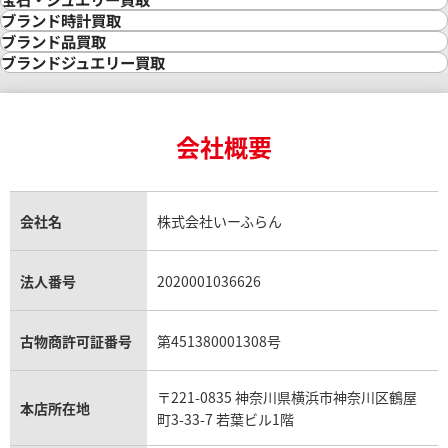
金の相場価格情報
宝石・ジュエリー買取
ブランド時計買取
金の参考買取価格一覧
ダイヤモンド買取
時計買取
ブランド品買取
インゴット買取
ダイヤモンド・宝石の参考価格一覧
ロレックス買取
ブランド買取
ブランドジュエリー買取
インゴットの相場価格情報
リング・結婚指輪買取
ロレックス デイトナ買取
ルイ・ヴィトン買取
カルティエ買取
24金買取
エメラルド買取
ロレックス サブマリーナー買取
ルイ・ヴィトン買取の参考価格一覧
ティファニー買取
24金の相場価格情報
サファイア買取
ロレックス GMTマスター買取
エルメス買取
ブルガリ買取
18金買取
ルビー買取
ロレックス エクスプローラー買取
会社概要
エルメス バーキン買取
ヴァンクリーフ＆アーペル買取
18金の相場価格情報
ヒスイ買取
ロレックス デイトジャスト買取
エルメス ケリー買取
ハリーウィンストン買取
金のアクセサリー買取
オパール買取
ロレックス 買取の参考価格一覧
エルメス買取の参考価格一覧
クロムハーツ買取
金貨買取
トパーズ買取
パテック フィリップ買取
シャネル買取
フレッド買取
貴金属買取
タンザナイト買取
パテック フィリップノーチラス買取
シャネル マトラッセ買取
ショーメ買取
会社名
株式会社いーふらん
プラチナ買取
アメジスト買取
オーデマ ピゲ買取
シャネル買取の参考価格一覧
ショパール買取
銀・シルバー買取
パライバトルマリン買取
オーデマ ピゲ ロイヤルオーク買取
ディオール買取
タサキ買取
パラジウム買取
キャッツアイ買取
ヴァシュロン・コンスタンタン買取
セリーヌ買取
法人番号
2020001036626
ダミアーニ買取
アレキサンドライト買取
A.ランゲ&ゾーネ買取
フェンディ買取
ピアジェ買取
ガーネット買取
ブレゲ買取
グッチ買取
ブシュロン買取
アクアマリン買取
オメガ買取
プラダ買取
古物商許可証番号
第451380001308号
モーブッサン買取
ウブロ買取
ミキモト買取
IWC買取
グラフ買取
〒221-0835 神奈川県横浜市神奈川区鶴屋
カルティエ買取
本店所在地
フランク ミュラー買取
町3-33-7 若葉ビル1階
リシャール・ミル買取