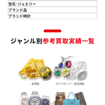
金 買取
宝石･ジュエリー
金のインゴット 買取
宝石･ジュエリー買取
ブランド品
金のアクセサリー 買取
ダイヤモンド 買取
バッグ･小物 買取
ブランド時計
金のリング 買取
エメラルド 買取
エルメス買取
ブランド時計 買取
金のネックレス 買取
ルビー 買取
シャネル買取
ロレックス 買取
金のブレスレット 買取
サファイア 買取
ルイ･ヴィトン 買取
パテック
ジャンル別
参考買取実績一覧
フィリップ 買取
金のブローチ 買取
オパール 買取
カルティエ 買取
オーデマピゲ 買取
金のペンダントトップ 買取
トルマリン 買取
ティファニー 買取
カルティエ 買取
金の仏像 買取
翡翠 買取
ブルガリ 買取
エルメス 買取
金杯 買取
パライバトルマリン 買取
ハリー･ウィンストン 買取
シャネル 買取
金歯 買取
パール 買取
ヴァンクリーフ&
アーペル 買取
オメガ 買取
金貨･銀貨 買取
グッチ 買取
タグ・ホイヤー 買取
大判･小判 買取
ブシュロン 買取
ブレゲ 買取
イエローゴールド 買取
金買取
ダイヤモンド・宝石買取
ミキモト 買取
リシャール・ミル
ピンクゴールド 買取
買取
ショーメ 買取
ホワイトゴールド 買取
ブライトリング
買取可能な商品をもっと見る
金コンビ 買取