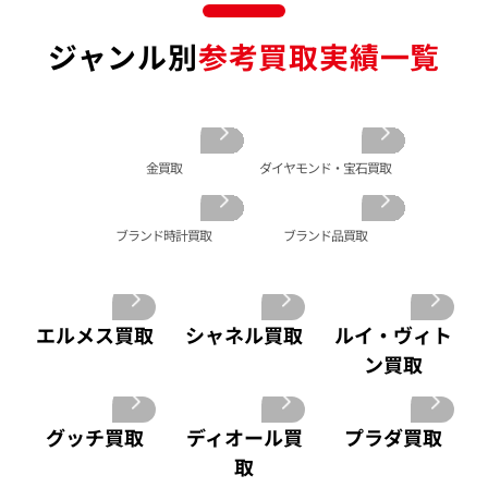
金のブレスレット 買取
サファイア 買取
ルイ･ヴィトン 買取
パテック
ジャンル別
参考買取実績一覧
フィリップ 買取
金のブローチ 買取
オパール 買取
カルティエ 買取
オーデマピゲ 買取
金のペンダントトップ 買取
トルマリン 買取
ティファニー 買取
カルティエ 買取
金の仏像 買取
翡翠 買取
ブルガリ 買取
エルメス 買取
金杯 買取
パライバトルマリン 買取
ハリー･ウィンストン 買取
シャネル 買取
金歯 買取
パール 買取
ヴァンクリーフ&
金買取
ダイヤモンド・宝石買取
アーペル 買取
オメガ 買取
金貨･銀貨 買取
グッチ 買取
タグ・ホイヤー 買取
大判･小判 買取
ブランド時計買取
ブランド品買取
ブシュロン 買取
ブレゲ 買取
イエローゴールド 買取
ミキモト 買取
リシャール・ミル
ピンクゴールド 買取
買取
ショーメ 買取
ホワイトゴールド 買取
ブライトリング
エルメス買取
シャネル買取
ルイ・ヴィト
買取可能な商品をもっと見る
金コンビ 買取
買取
ン買取
プラチナ 買取
ヴァシュロン・コンスタンタン 買取
プラチナインゴット 買取
A. ランゲ&
Pt1000 買取
グッチ買取
ディオール買
プラダ買取
ゾーネ 買取
Pt950 買取
取
パネライ 買取
Pt900 買取