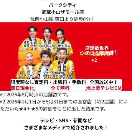
パークシティ
武蔵小山ザモール店
武蔵小山駅 東口より徒歩0分！
店舗数世界
※1
クチコミ高評価
96.2%
1,940店舗突破！
※2
限度額なし
査定料・出張料・手数料
全国放送中！
即日現金化
全て無料
地上波テレビCM
※1 2026年8月時点の店舗数です。
※2 2026年1月1日から5月31日までの直営店（422店舗）にい
ただいた★4＋★5の評価をもとに出した結果です。
テレビ・SNS・新聞など
さまざまなメディアで紹介されました！