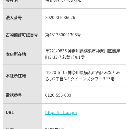
シャネル マトラッセ買取
ショーメ買取
会社名
株式会社いーふらん
プラチナ買取
アメジスト買取
オーデマ ピゲ買取
シャネル買取の参考価格一覧
ショパール買取
銀・シルバー買取
パライバトルマリン買取
オーデマ ピゲ ロイヤルオーク買取
ディオール買取
タサキ買取
パラジウム買取
キャッツアイ買取
ヴァシュロン・コンスタンタン買取
セリーヌ買取
法人番号
2020001036626
ダミアーニ買取
アレキサンドライト買取
A.ランゲ&ゾーネ買取
フェンディ買取
ピアジェ買取
ガーネット買取
ブレゲ買取
グッチ買取
ブシュロン買取
アクアマリン買取
オメガ買取
プラダ買取
古物商許可証番号
第451380001308号
モーブッサン買取
ウブロ買取
ミキモト買取
IWC買取
グラフ買取
〒221-0835 神奈川県横浜市神奈川区鶴屋
カルティエ買取
本店所在地
フランク ミュラー買取
町3-33-7 若葉ビル1階
リシャール・ミル買取
タグ・ホイヤー買取
〒220-6115 神奈川県横浜市西区みなとみ
パネライ買取
本社所在地
らい2丁目3-3 クイーンズタワーB 15階
チューダー（チュードル）買取
電話番号
0120-555-600
URL
https://e-fran.jp/