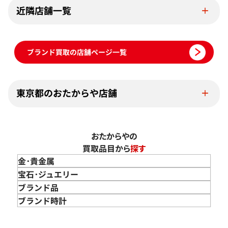
近隣店舗一覧
ブランド買取の店舗ページ一覧
東京都のおたからや店舗
おたからやの
買取品目から
探す
金･貴金属
金 買取
宝石･ジュエリー
金のインゴット 買取
宝石･ジュエリー買取
ブランド品
金のアクセサリー 買取
ダイヤモンド 買取
バッグ･小物 買取
ブランド時計
金のリング 買取
エメラルド 買取
エルメス買取
ブランド時計 買取
金のネックレス 買取
ルビー 買取
シャネル買取
ロレックス 買取