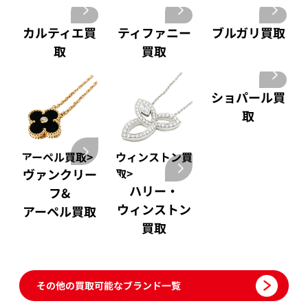
ブルガリ 買取
Pt850 買取
フランク ミュラー 買取
Pt&Pm 買取
カルティエ買
ティファニー
ブルガリ買取
IWC 買取
銀･シルバー 買取
取
買取
買取可能な商品をもっと見る
パラジウム 買取
ショパール買
取
アーペル買取>
ウィンストン買
ヴァンクリー
取>
ハリー・
フ&
ウィンストン
アーペル買取
買取
その他の買取可能なブランド一覧