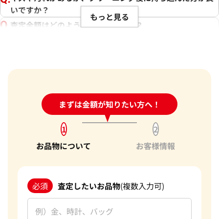
やキャンペーン、世界約1,940店舗以上という点から、高価買
いですか？
もっと見る
取を実現しています。
査定金額はどのように決まりますか？
電話での査定金額と、買取金額が変わることはあります
その中で、お客様にとって最良の結果をご提供できたことは、
か？
私たち共の励みとなります。また、お客様の信頼を第一に考え
買取を提供しております。お客様からの感謝の言葉をいただけ
売却するか悩んでいるのですが、査定だけお願いできます
ることが、私たちにとって何よりの励みです。お客様からいた
か？
だいた信頼を裏切らないよう、今後もサービスの向上に努
1点からでも査定できますか？
め、さらに多くのお客様にご満足いただけるよう精進してま
24時間受付中!
まずは金額が知りたい方へ！
問い合わせフォーム
いります。バッグ以外にも貴金属や時計などのご売却をお考え
の際は、ぜひ「おたからや」をご利用ください。お客様の大
1
2
切なお品物を最良の価格でお取引できるよう、査定員一同、
お品物について
お客様情報
ご満足いただける買取を提供してまいります。
改めて、この度はご利用いただき、誠にありがとうございまし
た。お客様のまたのご利用を心よりお待ち申し上げておりま
必須
査定したいお品物
(複数入力可)
す。
おたからやのブランド買取査定
ブランド品買取専門査定員