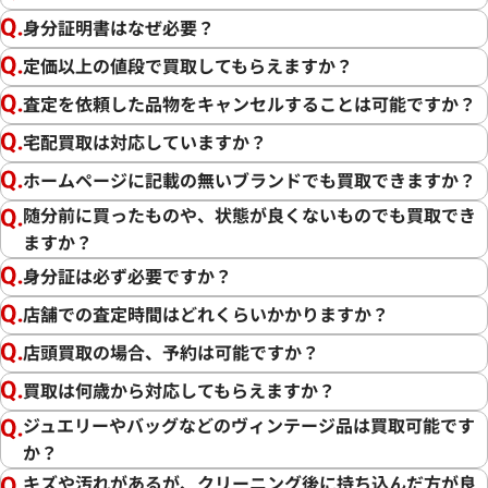
身分証明書はなぜ必要？
定価以上の値段で買取してもらえますか？
査定を依頼した品物をキャンセルすることは可能ですか？
宅配買取は対応していますか？
ホームページに記載の無いブランドでも買取できますか？
随分前に買ったものや、状態が良くないものでも買取でき
ますか？
この度は「おたからや」をご利用いただき誠にありがとうご
ざいました。また、お客様の貴重なブランド品をご満足いた
身分証は必ず必要ですか？
だけた形でご売却いただけましたこと、大変嬉しく思います。
店舗での査定時間はどれくらいかかりますか？
私たちの目標は、常にお客様にご満足いただける買取を提供
店頭買取の場合、予約は可能ですか？
することです。そのためには、最新の市場相場をしっかりと把
買取は何歳から対応してもらえますか？
握し、お客様に最適な価格をお伝えすることが不可欠です。弊
ジュエリーやバッグなどのヴィンテージ品は買取可能です
社では、ブランド品の状態や付属品、為替の変動、生産数等
か？
を考慮し、できる限りの価格でお取引させていただくことを
心がけております。さらに、弊社の強みである、海外への販路
キズや汚れがあるが、クリーニング後に持ち込んだ方が良