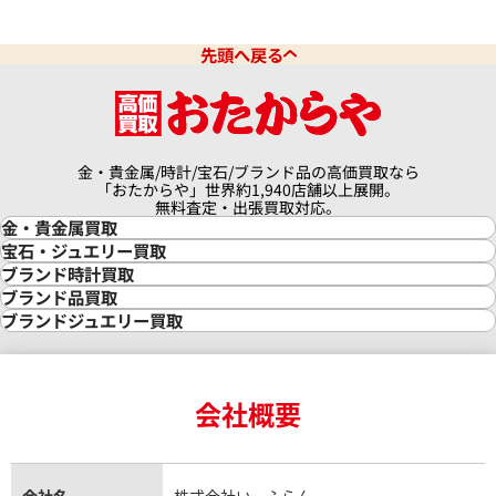
先頭へ戻る
金・貴金属/時計/宝石/ブランド品の高価買取なら
「おたからや」世界約1,940店舗以上展開。
無料査定・出張買取対応。
金・貴金属買取
金買取
宝石・ジュエリー買取
金の相場価格情報
宝石・ジュエリー買取
ブランド時計買取
金の参考買取価格一覧
ダイヤモンド買取
時計買取
ブランド品買取
インゴット買取
ダイヤモンド・宝石の参考価格一覧
ロレックス買取
ブランド買取
ブランドジュエリー買取
インゴットの相場価格情報
リング・結婚指輪買取
ロレックス デイトナ買取
ルイ・ヴィトン買取
カルティエ買取
24金買取
エメラルド買取
ロレックス サブマリーナー買取
ルイ・ヴィトン買取の参考価格一覧
ティファニー買取
24金の相場価格情報
サファイア買取
ロレックス GMTマスター買取
エルメス買取
ブルガリ買取
18金買取
ルビー買取
ロレックス エクスプローラー買取
会社概要
エルメス バーキン買取
ヴァンクリーフ＆アーペル買取
18金の相場価格情報
ヒスイ買取
ロレックス デイトジャスト買取
エルメス ケリー買取
ハリーウィンストン買取
金のアクセサリー買取
オパール買取
ロレックス 買取の参考価格一覧
エルメス買取の参考価格一覧
クロムハーツ買取
金貨買取
トパーズ買取
パテック フィリップ買取
シャネル買取
フレッド買取
貴金属買取
タンザナイト買取
パテック フィリップノーチラス買取