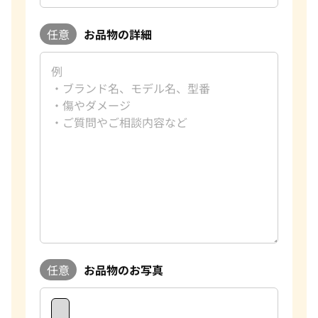
趣味
ゴルフ
好きな言葉
理路整然
任意
お品物の詳細
好きなブランド
カルティエ
過去の買取品例
バーキン マトラッセ
おたからやでは、毎日数千点のブランド品の査定をしており
ます。私たちは海外にも販路を持っており、世界基準での査定
が可能になっています。また現在は円安のため海外に販売する
ことで従来よりも高値でお買取をすることができ、お客様に
満足していただける自信があります。おたからやでは、新品未
使用のモノだけでなく、昔に購入したお品物や傷やほつれが
あるものなどもお買取をしております。 実際に、10年以上前
に購入したお品物が購入した時よりも高額でお買取できたこ
ともたくさんあります。ご自宅に眠っているお品物がございま
したら是非一度おたからやへご相談ください。
任意
お品物のお写真