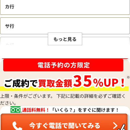
カ行
サ行
もっと見る
タ行
ブランド品買取強化中！売るなら今！
ナ行
ハ行
上限・条件がございます。 下記に記載の詳細を必ずご確認く
ださい。
マ行
通話料無料！
「いくら？」をすぐに聞けます！
ヤ行