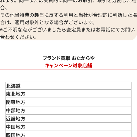
合、
その他当特典の趣旨に反する利用と当社が合理的に判断した場
合は、適用対象外となる場合がございます。
※ご不明な点がございましたら査定員またはお電話にてお問い
合わせください。
ブランド買取 おたからや
キャンペーン対象店舗
北海道
東北地方
青森県
関東地方
岩手県
東京都
中部地方
宮城県
神奈川県
新潟県
近畿地方
秋田県
埼玉県
富山県
三重県
中国地方
山形県
千葉県
石川県
滋賀県
鳥取県
四国地方