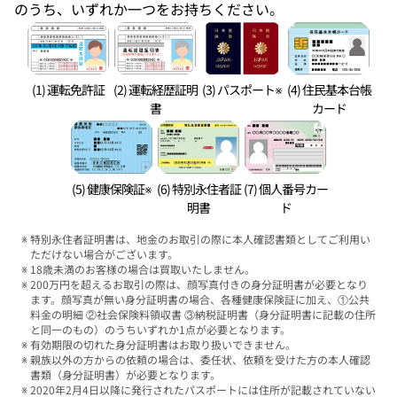
のうち、いずれか一つをお持ちください。
(1) 運転免許証
(2) 運転経歴証明
(3) パスポート※
(4) 住民基本台帳
書
カード
(5) 健康保険証※
(6) 特別永住者証
(7) 個人番号カー
明書
ド
特別永住者証明書は、地金のお取引の際に本人確認書類としてご利用い
ただけない場合がございます。
18歳未満のお客様の場合は買取いたしません。
200万円を超えるお取引の際は、顔写真付きの身分証明書が必要となり
ます。顔写真が無い身分証明書の場合、各種健康保険証に加え、①公共
料金の明細 ②社会保険料領収書 ③納税証明書（身分証明書に記載の住所
と同一のもの）のうちいずれか1点が必要となります。
有効期限の切れた身分証明書はお取り扱いできません。
親族以外の方からの依頼の場合は、委任状、依頼を受けた方の本人確認
書類（身分証明書）が必要となります。
2020年2月4日以降に発行されたパスポートには住所が記載されていない