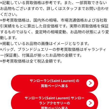
※記載している買取価格は参考です。また、一部買取できない
お品物もございますので、詳しくはスタッフまでお問い合わせ
ください。
※参考買取価格は、国内外の相場、市場流通価格および当社取
引実績をもとに算出した目安価格です。実際の買取価格を保証
するものではなく、査定時の相場変動、お品物の状態により変
動します。
サンローラン ネックレス
サンローラン ネッ
※掲載しているお品物の画像はイメージとなります。
参考買取価格
参考買取価格
※バッグ、ブランドジュエリーの参考買取価格はギャランティ
14,000
ー(保証書)、付属品が揃ったお品物の金額です。
円
14,000
円
2025年10月17日時点
2026年1月17日時
※参考買取価格は全て税込金額です。
サンローラン(Saint Laurent) の
買取ページへ戻る
サンローラン(Saint Laurent) サンロー
ラン アクセサリーの
買取ページへ戻る