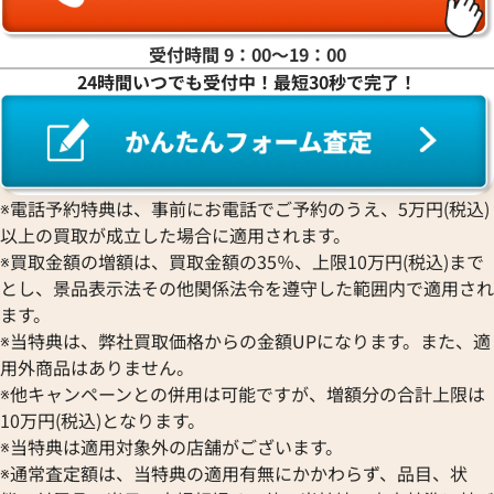
受付時間 9：00〜19：00
24時間いつでも受付中！最短30秒で完了！
サンローラン ブレスレット
サンローラン ブレ
参考買取価格
参考買取価格
12,000
円
12,000
円
2025年12月17日時点
2025年6月17日時
※電話予約特典は、事前にお電話でご予約のうえ、5万円(税込)
以上の買取が成立した場合に適用されます。
※買取金額の増額は、買取金額の35％、上限10万円(税込)まで
とし、景品表示法その他関係法令を遵守した範囲内で適用され
ます。
※当特典は、弊社買取価格からの金額UPになります。また、適
用外商品はありません。
※他キャンペーンとの併用は可能ですが、増額分の合計上限は
10万円(税込)となります。
※当特典は適用対象外の店舗がございます。
※通常査定額は、当特典の適用有無にかかわらず、品目、状