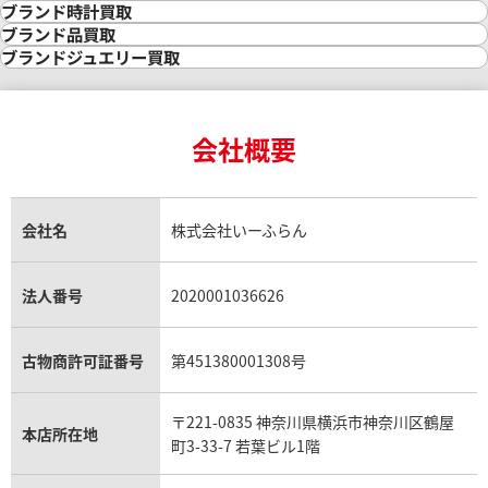
金の相場価格情報
宝石・ジュエリー買取
ブランド時計買取
金の参考買取価格一覧
ダイヤモンド買取
時計買取
ブランド品買取
インゴット買取
ダイヤモンド・宝石の参考価格一覧
ロレックス買取
ブランド買取
ブランドジュエリー買取
インゴットの相場価格情報
リング・結婚指輪買取
ロレックス デイトナ買取
ルイ・ヴィトン買取
カルティエ買取
24金買取
エメラルド買取
ロレックス サブマリーナー買取
ルイ・ヴィトン買取の参考価格一覧
ティファニー買取
24金の相場価格情報
サファイア買取
ロレックス GMTマスター買取
エルメス買取
ブルガリ買取
18金買取
ルビー買取
ロレックス エクスプローラー買取
会社概要
エルメス バーキン買取
ヴァンクリーフ＆アーペル買取
18金の相場価格情報
ヒスイ買取
ロレックス デイトジャスト買取
エルメス ケリー買取
ハリーウィンストン買取
金のアクセサリー買取
オパール買取
ロレックス 買取の参考価格一覧
エルメス買取の参考価格一覧
クロムハーツ買取
金貨買取
トパーズ買取
パテック フィリップ買取
シャネル買取
フレッド買取
貴金属買取
タンザナイト買取
パテック フィリップノーチラス買取
シャネル マトラッセ買取
ショーメ買取
会社名
株式会社いーふらん
プラチナ買取
アメジスト買取
オーデマ ピゲ買取
シャネル買取の参考価格一覧
ショパール買取
銀・シルバー買取
パライバトルマリン買取
オーデマ ピゲ ロイヤルオーク買取
ディオール買取
タサキ買取
パラジウム買取
キャッツアイ買取
ヴァシュロン・コンスタンタン買取
セリーヌ買取
法人番号
2020001036626
ダミアーニ買取
アレキサンドライト買取
A.ランゲ&ゾーネ買取
フェンディ買取
ピアジェ買取
ガーネット買取
ブレゲ買取
グッチ買取
ブシュロン買取
アクアマリン買取
オメガ買取
プラダ買取
古物商許可証番号
第451380001308号
モーブッサン買取
ウブロ買取
ミキモト買取
IWC買取
グラフ買取
〒221-0835 神奈川県横浜市神奈川区鶴屋
カルティエ買取
本店所在地
フランク ミュラー買取
町3-33-7 若葉ビル1階
リシャール・ミル買取