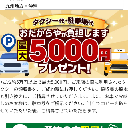
福島県
茨城県
山梨県
京都府
島根県
徳島県
九州地方・沖縄
栃木県
長野県
大阪府
岡山県
香川県
福岡県
群馬県
岐阜県
兵庫県
広島県
愛媛県
佐賀県
静岡県
奈良県
山口県
長崎県
愛知県
和歌山県
熊本県
大分県
宮崎県
鹿児島県
※ご成約5万円以上で最大5,000円。ご来店の際に利用されたタ
クシーの領収書を、ご成約時にお渡しください。領収書の原本
と引き換えに、ご精算させていただきます。また、お車でお越
しのお客様は、駐車券をご提示ください。当店でコピーを取ら
せていただいた後、ご精算させていただきます。