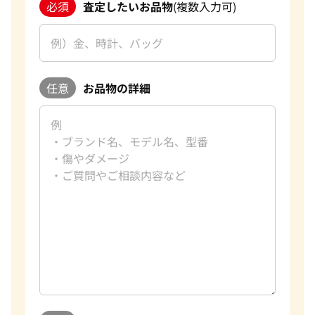
必須
査定したいお品物
(複数入力可)
任意
お品物の詳細