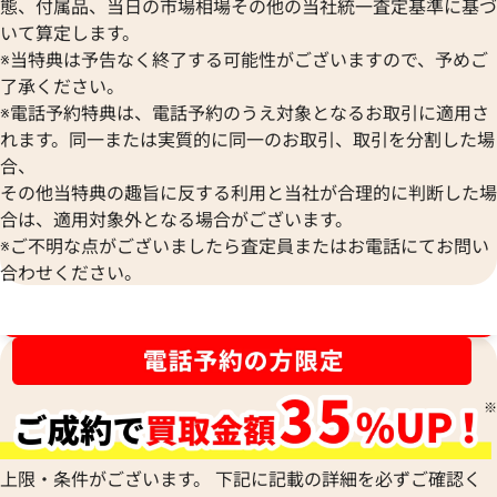
態、付属品、当日の市場相場その他の当社統一査定基準に基づ
いて算定します。
サンローラン ブレスレット・イヤリング
サンローラン ブレ
※当特典は予告なく終了する可能性がございますので、予めご
セット
了承ください。
参考買取価格
参考買取価格
※電話予約特典は、電話予約のうえ対象となるお取引に適用さ
12,000
円
10,000
円
れます。同一または実質的に同一のお取引、取引を分割した場
2025年7月17日時点
2026年3月17日時
合、
その他当特典の趣旨に反する利用と当社が合理的に判断した場
合は、適用対象外となる場合がございます。
※ご不明な点がございましたら査定員またはお電話にてお問い
合わせください。
ブランド品買取強化中！売るなら今！
上限・条件がございます。 下記に記載の詳細を必ずご確認く