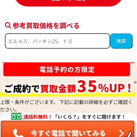
参考買取価格を調べる
サンローラン ネックレス
サンローラン リン
参考買取価格
参考買取価格
13,000
円
13,000
円
ブランド品買取強化中！売るなら今！
2025年6月17日時点
2026年1月17日時
上限・条件がございます。 下記に記載の詳細を必ずご確認く
ださい。
通話料無料！
「いくら？」をすぐに聞けます！