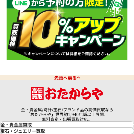
先頭へ戻る
金・貴金属/時計/宝石/ブランド品の高価買取なら
「おたからや」世界約1,940店舗以上展開。
無料査定・出張買取対応。
金・貴金属買取
金買取
宝石・ジュエリー買取