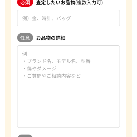
必須
査定したいお品物
(複数入力可)
任意
お品物の詳細