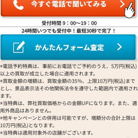
受付時間 9：00〜19：00
24時間いつでも受付中！最短30秒で完了！
ティファニー ハードウェア ブレスレット
ティファニー ハー
バングル
※電話予約特典は、事前にお電話でご予約のうえ、5万円(税込)
参考買取価格
参考買取価格
以上の買取が成立した場合に適用されます。
98,000
円
77,000
円
※買取金額の増額は、買取金額の35％、上限10万円(税込)まで
2025年11月17日時点
2025年4月17日時
とし、景品表示法その他関係法令を遵守した範囲内で適用され
ます。
※当特典は、弊社買取価格からの金額UPになります。また、適
用外商品はありません。
※他キャンペーンとの併用は可能ですが、増額分の合計上限は
10万円(税込)となります。
※当特典は適用対象外の店舗がございます。