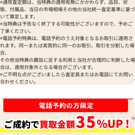
※通常査定額は、当特典の適用有無にかかわらず、品目、状
態、付属品、当日の市場相場その他の当社統一査定基準に基づ
いて算定します。
※当特典は予告なく終了する可能性がございますので、予めご
了承ください。
※電話予約特典は、電話予約のうえ対象となるお取引に適用さ
れます。同一または実質的に同一のお取引、取引を分割した場
ティファニー ハードウェア ネックレス
ティファニー ハー
合、
ンダントトップ
その他当特典の趣旨に反する利用と当社が合理的に判断した場
参考買取価格
参考買取価格
合は、適用対象外となる場合がございます。
62,000
円
28,000
円
※ご不明な点がございましたら査定員またはお電話にてお問い
2026年1月17日時点
2025年11月17日
合わせください。
ブランド品買取強化中！売るなら今！