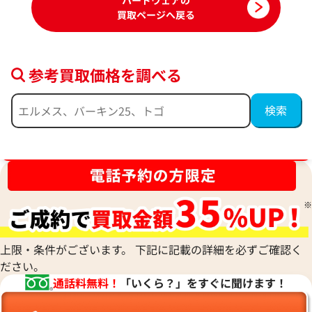
ハードウェアの
買取ページへ戻る
参考買取価格を調べる
ティファニー ハードウェア ネックレス
ティファニー ハー
ブランド品買取強化中！売るなら今！
ング
参考買取価格
参考買取価格
224,000
円
166,000
円
2026年3月17日時点
2026年2月17日時
上限・条件がございます。 下記に記載の詳細を必ずご確認く
ださい。
通話料無料！
「いくら？」をすぐに聞けます！