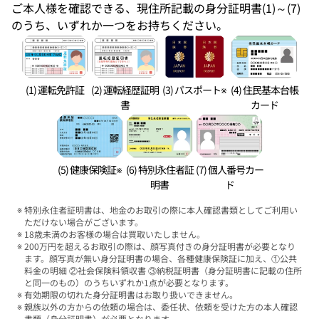
ご本人様を確認できる、現住所記載の身分証明書(1)～(7)
のうち、いずれか一つをお持ちください。
(1) 運転免許証
(2) 運転経歴証明
(3) パスポート※
(4) 住民基本台帳
書
カード
(5) 健康保険証※
(6) 特別永住者証
(7) 個人番号カー
明書
ド
特別永住者証明書は、地金のお取引の際に本人確認書類としてご利用い
ただけない場合がございます。
18歳未満のお客様の場合は買取いたしません。
200万円を超えるお取引の際は、顔写真付きの身分証明書が必要となり
ます。顔写真が無い身分証明書の場合、各種健康保険証に加え、①公共
料金の明細 ②社会保険料領収書 ③納税証明書（身分証明書に記載の住所
と同一のもの）のうちいずれか1点が必要となります。
有効期限の切れた身分証明書はお取り扱いできません。
親族以外の方からの依頼の場合は、委任状、依頼を受けた方の本人確認
書類（身分証明書）が必要となります。