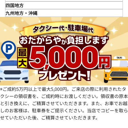
山形県
千葉県
石川県
滋賀県
鳥取県
四国地方
福島県
茨城県
山梨県
京都府
島根県
徳島県
九州地方・沖縄
栃木県
長野県
大阪府
岡山県
香川県
福岡県
群馬県
岐阜県
兵庫県
広島県
愛媛県
佐賀県
静岡県
奈良県
山口県
長崎県
愛知県
和歌山県
熊本県
大分県
宮崎県
鹿児島県
※ご成約5万円以上で最大5,000円。ご来店の際に利用されたタ
クシーの領収書を、ご成約時にお渡しください。領収書の原本
と引き換えに、ご精算させていただきます。また、お車でお越
しのお客様は、駐車券をご提示ください。当店でコピーを取ら
せていただいた後、ご精算させていただきます。