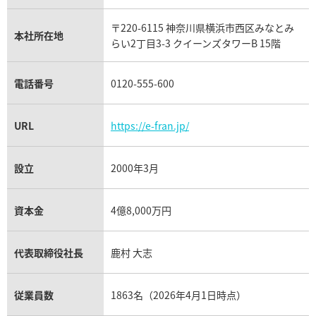
リシャール・ミル買取
タグ・ホイヤー買取
〒220-6115 神奈川県横浜市西区みなとみ
パネライ買取
本社所在地
らい2丁目3-3 クイーンズタワーB 15階
チューダー（チュードル）買取
電話番号
0120-555-600
URL
https://e-fran.jp/
設立
2000年3月
資本金
4億8,000万円
代表取締役社長
鹿村 大志
従業員数
1863名（2026年4月1日時点）