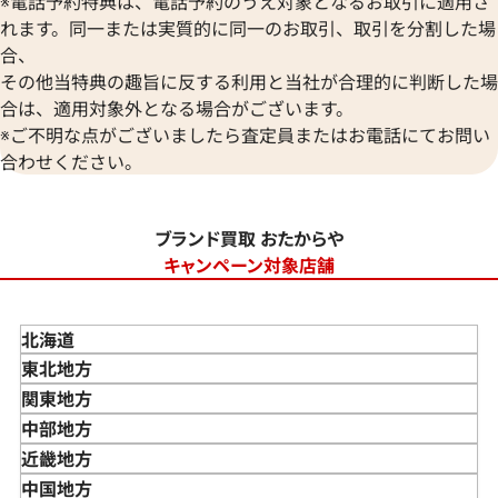
※電話予約特典は、電話予約のうえ対象となるお取引に適用さ
れます。同一または実質的に同一のお取引、取引を分割した場
合、
その他当特典の趣旨に反する利用と当社が合理的に判断した場
合は、適用対象外となる場合がございます。
※ご不明な点がございましたら査定員またはお電話にてお問い
合わせください。
ブランド買取 おたからや
キャンペーン対象店舗
北海道
東北地方
青森県
関東地方
岩手県
東京都
中部地方
宮城県
神奈川県
新潟県
近畿地方
秋田県
埼玉県
富山県
三重県
中国地方