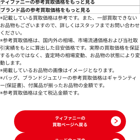
ティファニーの参考買取価格をもっと見る
ブランド品の参考買取価格をもっと見る
※記載している買取価格は参考です。また、一部買取できない
お品物もございますので、詳しくはスタッフまでお問い合わせ
ください。
※参考買取価格は、国内外の相場、市場流通価格および当社取
引実績をもとに算出した目安価格です。実際の買取価格を保証
するものではなく、査定時の相場変動、お品物の状態により変
動します。
ティファニー ハードウェア リング
ティファニー ハー
※掲載しているお品物の画像はイメージとなります。
イヤリング
※バッグ、ブランドジュエリーの参考買取価格はギャランティ
参考買取価格
参考買取価格
ー(保証書)、付属品が揃ったお品物の金額です。
275,000
※参考買取価格は全て税込金額です。
円
259,000
円
2026年1月17日時点
2026年5月17日時
ティファニーの
買取ページへ戻る