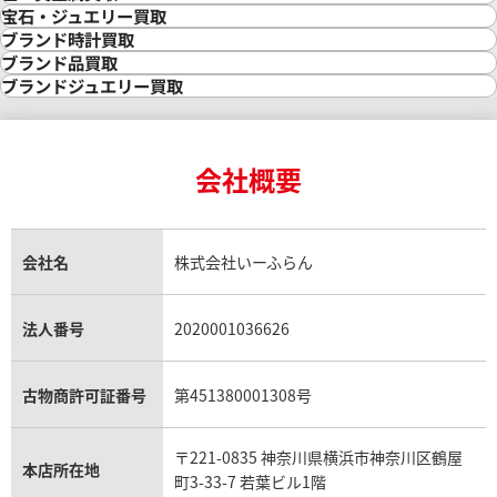
金買取
宝石・ジュエリー買取
金の相場価格情報
宝石・ジュエリー買取
ブランド時計買取
金の参考買取価格一覧
ダイヤモンド買取
時計買取
ブランド品買取
インゴット買取
ダイヤモンド・宝石の参考価格一覧
ロレックス買取
ブランド買取
ブランドジュエリー買取
インゴットの相場価格情報
リング・結婚指輪買取
ロレックス デイトナ買取
ルイ・ヴィトン買取
カルティエ買取
24金買取
エメラルド買取
ロレックス サブマリーナー買取
ルイ・ヴィトン買取の参考価格一覧
ティファニー買取
24金の相場価格情報
サファイア買取
ロレックス GMTマスター買取
エルメス買取
ブルガリ買取
18金買取
ルビー買取
ロレックス エクスプローラー買取
会社概要
エルメス バーキン買取
ヴァンクリーフ＆アーペル買取
18金の相場価格情報
ヒスイ買取
ロレックス デイトジャスト買取
エルメス ケリー買取
ハリーウィンストン買取
金のアクセサリー買取
オパール買取
ロレックス 買取の参考価格一覧
エルメス買取の参考価格一覧
クロムハーツ買取
金貨買取
トパーズ買取
パテック フィリップ買取
シャネル買取
フレッド買取
貴金属買取
タンザナイト買取
パテック フィリップノーチラス買取
シャネル マトラッセ買取
ショーメ買取
会社名
株式会社いーふらん
プラチナ買取
アメジスト買取
オーデマ ピゲ買取
シャネル買取の参考価格一覧
ショパール買取
銀・シルバー買取
パライバトルマリン買取
オーデマ ピゲ ロイヤルオーク買取
ディオール買取
タサキ買取
パラジウム買取
キャッツアイ買取
ヴァシュロン・コンスタンタン買取
セリーヌ買取
法人番号
2020001036626
ダミアーニ買取
アレキサンドライト買取
A.ランゲ&ゾーネ買取
フェンディ買取
ピアジェ買取
ガーネット買取
ブレゲ買取
グッチ買取
ブシュロン買取
アクアマリン買取
オメガ買取
プラダ買取
古物商許可証番号
第451380001308号
モーブッサン買取
ウブロ買取
ミキモト買取
IWC買取
グラフ買取
〒221-0835 神奈川県横浜市神奈川区鶴屋
カルティエ買取
本店所在地
フランク ミュラー買取
町3-33-7 若葉ビル1階