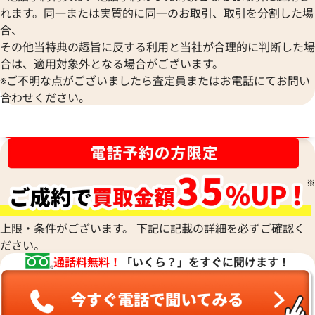
れます。同一または実質的に同一のお取引、取引を分割した場
合、
その他当特典の趣旨に反する利用と当社が合理的に判断した場
ジルサンダー ショルダーバッグ レザー
ジルサンダー ショ
合は、適用対象外となる場合がございます。
ス レザー
※ご不明な点がございましたら査定員またはお電話にてお問い
参考買取価格
参考買取価格
合わせください。
13,000
円
7,000
円
2025年4月17日時点
2025年2月3日時点
ブランド品買取強化中！売るなら今！
上限・条件がございます。 下記に記載の詳細を必ずご確認く
ださい。
通話料無料！
「いくら？」をすぐに聞けます！