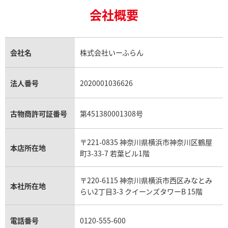
24金の相場価格情報
サファイア買取
ロレックス GMTマスター買取
エルメス買取
ブルガリ買取
18金買取
ルビー買取
ロレックス エクスプローラー買取
会社概要
エルメス バーキン買取
ヴァンクリーフ＆アーペル買取
18金の相場価格情報
ヒスイ買取
ロレックス デイトジャスト買取
エルメス ケリー買取
ハリーウィンストン買取
金のアクセサリー買取
オパール買取
ロレックス 買取の参考価格一覧
エルメス買取の参考価格一覧
クロムハーツ買取
金貨買取
トパーズ買取
パテック フィリップ買取
シャネル買取
フレッド買取
貴金属買取
タンザナイト買取
パテック フィリップノーチラス買取
シャネル マトラッセ買取
ショーメ買取
会社名
株式会社いーふらん
プラチナ買取
アメジスト買取
オーデマ ピゲ買取
シャネル買取の参考価格一覧
ショパール買取
銀・シルバー買取
パライバトルマリン買取
オーデマ ピゲ ロイヤルオーク買取
ディオール買取
タサキ買取
パラジウム買取
キャッツアイ買取
ヴァシュロン・コンスタンタン買取
セリーヌ買取
法人番号
2020001036626
ダミアーニ買取
アレキサンドライト買取
A.ランゲ&ゾーネ買取
フェンディ買取
ピアジェ買取
ガーネット買取
ブレゲ買取
グッチ買取
ブシュロン買取
アクアマリン買取
オメガ買取
プラダ買取
古物商許可証番号
第451380001308号
モーブッサン買取
ウブロ買取
ミキモト買取
IWC買取
グラフ買取
〒221-0835 神奈川県横浜市神奈川区鶴屋
カルティエ買取
本店所在地
フランク ミュラー買取
町3-33-7 若葉ビル1階
リシャール・ミル買取
タグ・ホイヤー買取
〒220-6115 神奈川県横浜市西区みなとみ
パネライ買取
本社所在地
らい2丁目3-3 クイーンズタワーB 15階
チューダー（チュードル）買取
電話番号
0120-555-600