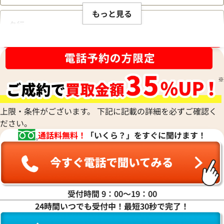
もっと見る
タ行
ブランド品買取強化中！売るなら今！
ナ行
ハ行
上限・条件がございます。 下記に記載の詳細を必ずご確認く
ださい。
マ行
通話料無料！
「いくら？」をすぐに聞けます！
ヤ行
ラ行
受付時間 9：00〜19：00
24時間いつでも受付中！最短30秒で完了！