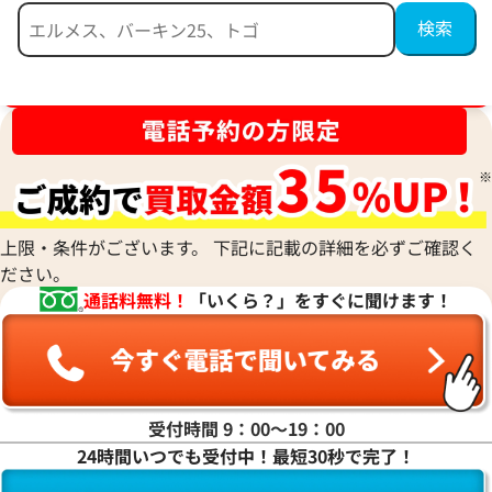
ブランド品買取強化中！売るなら今！
ジルサンダー ショルダーバッグ レザー
ジルサンダー タン
ーバッグ レザー
参考買取価格
参考買取価格
18,000
円
18,000
円
上限・条件がございます。 下記に記載の詳細を必ずご確認く
2024年7月3日時点
2024年7月3日時点
ださい。
通話料無料！
「いくら？」をすぐに聞けます！
受付時間 9：00〜19：00
24時間いつでも受付中！最短30秒で完了！