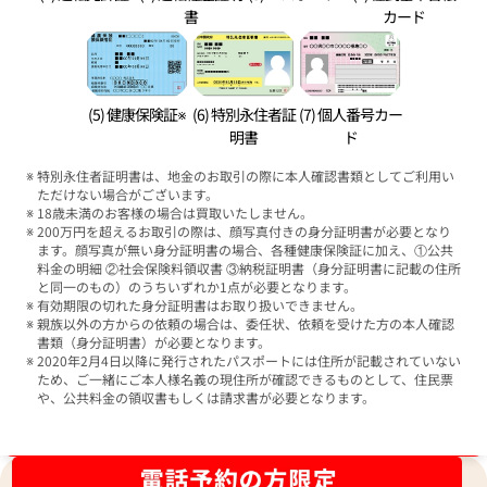
書
カード
(5) 健康保険証※
(6) 特別永住者証
(7) 個人番号カー
明書
ド
特別永住者証明書は、地金のお取引の際に本人確認書類としてご利用い
ただけない場合がございます。
18歳未満のお客様の場合は買取いたしません。
200万円を超えるお取引の際は、顔写真付きの身分証明書が必要となり
ます。顔写真が無い身分証明書の場合、各種健康保険証に加え、①公共
料金の明細 ②社会保険料領収書 ③納税証明書（身分証明書に記載の住所
と同一のもの）のうちいずれか1点が必要となります。
有効期限の切れた身分証明書はお取り扱いできません。
親族以外の方からの依頼の場合は、委任状、依頼を受けた方の本人確認
書類（身分証明書）が必要となります。
2020年2月4日以降に発行されたパスポートには住所が記載されていない
ため、ご一緒にご本人様名義の現住所が確認できるものとして、住民票
や、公共料金の領収書もしくは請求書が必要となります。
ブランド品買取強化中！売るなら今！