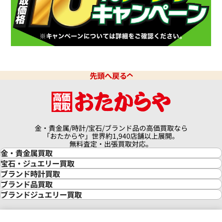
先頭へ戻る
金・貴金属/時計/宝石/ブランド品の高価買取なら
「おたからや」世界約1,940店舗以上展開。
無料査定・出張買取対応。
金・貴金属買取
金買取
宝石・ジュエリー買取
金の相場価格情報
宝石・ジュエリー買取
ブランド時計買取
金の参考買取価格一覧
ダイヤモンド買取
時計買取
ブランド品買取
インゴット買取
ダイヤモンド・宝石の参考価格一覧
ロレックス買取
ブランド買取
ブランドジュエリー買取
インゴットの相場価格情報
リング・結婚指輪買取
ロレックス デイトナ買取
ルイ・ヴィトン買取
カルティエ買取
24金買取
エメラルド買取
ロレックス サブマリーナー買取
ルイ・ヴィトン買取の参考価格一覧
ティファニー買取