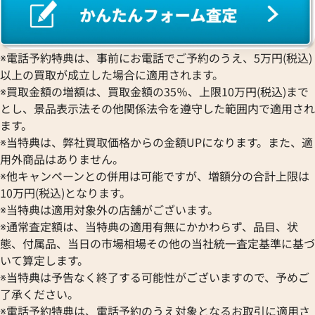
※電話予約特典は、事前にお電話でご予約のうえ、5万円(税込)
以上の買取が成立した場合に適用されます。
ジルサンダー ショルダーバッグ レザー
ジルサンダー トー
※買取金額の増額は、買取金額の35％、上限10万円(税込)まで
参考買取価格
参考買取価格
とし、景品表示法その他関係法令を遵守した範囲内で適用され
18,000
円
15,000
円
ます。
2025年2月3日時点
2026年2月3日時点
※当特典は、弊社買取価格からの金額UPになります。また、適
用外商品はありません。
※他キャンペーンとの併用は可能ですが、増額分の合計上限は
10万円(税込)となります。
※当特典は適用対象外の店舗がございます。
※通常査定額は、当特典の適用有無にかかわらず、品目、状
態、付属品、当日の市場相場その他の当社統一査定基準に基づ
いて算定します。
※当特典は予告なく終了する可能性がございますので、予めご
了承ください。
※電話予約特典は、電話予約のうえ対象となるお取引に適用さ