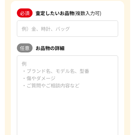
必須
査定したいお品物
(複数入力可)
任意
お品物の詳細