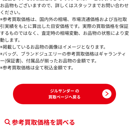
お品物もございますので、詳しくはスタッフまでお問い合わせ
ください。
※参考買取価格は、国内外の相場、市場流通価格および当社取
引実績をもとに算出した目安価格です。実際の買取価格を保証
するものではなく、査定時の相場変動、お品物の状態により変
動します。
※掲載しているお品物の画像はイメージとなります。
ジルサンダー Tシャツ
ジルサンダー ウエ
※バッグ、ブランドジュエリーの参考買取価格はギャランティ
ー(保証書)、付属品が揃ったお品物の金額です。
参考買取価格
参考買取価格
※参考買取価格は全て税込金額です。
19,000
円
18,000
円
2025年7月3日時点
2026年5月17日時
ジルサンダー の
買取ページへ戻る
参考買取価格を調べる