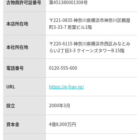
アクアマリン買取
オメガ買取
プラダ買取
古物商許可証番号
第451380001308号
モーブッサン買取
ウブロ買取
ミキモト買取
IWC買取
グラフ買取
〒221-0835 神奈川県横浜市神奈川区鶴屋
カルティエ買取
本店所在地
フランク ミュラー買取
町3-33-7 若葉ビル1階
リシャール・ミル買取
タグ・ホイヤー買取
〒220-6115 神奈川県横浜市西区みなとみ
パネライ買取
本社所在地
らい2丁目3-3 クイーンズタワーB 15階
チューダー（チュードル）買取
電話番号
0120-555-600
URL
https://e-fran.jp/
設立
2000年3月
資本金
4億8,000万円