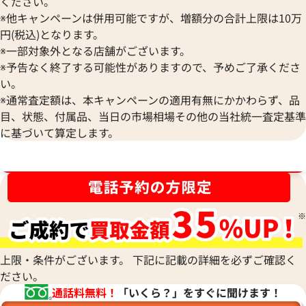
ください。
参考買取価格
参考買取価格
※他キャンペーンは併用可能ですが、増額分の合計上限は10万
55,000
円
40,000
円
円(税込)となります。
2026年3月3日時点
2026年5月3日時点
※一部対象外となる店舗がございます。
※予告なく終了する可能性がありますので、予めご了承くださ
い。
※通常査定額は、本キャンペーンの適用有無にかかわらず、品
目、状態、付属品、当日の市場相場その他の当社統一査定基準
に基づいて算定します。
ブランド品買取強化中！売るなら今！
上限・条件がございます。 下記に記載の詳細を必ずご確認く
エルメス ヴァルパライソPM ハンドバッ
エルメス ヴァルパ
ださい。
グ キャンバス □J刻印 シルバー金具
グ キャンバス □K
通話料無料！
「いくら？」をすぐに聞けます！