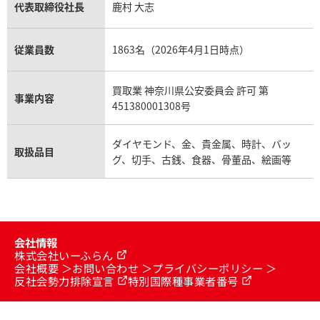
代表取締役社長
鹿村 大志
従業員数
1863名（2026年4月1日時点）
買取業 神奈川県公安委員会 許可 第
事業内容
451380001308号
ダイヤモンド、金、貴金属、時計、バッ
取扱品目
グ、切手、古銭、食器、骨董品、絵画等
会社情報
株式会社いーふらん
会社概要
お問い合わせ
プライバシーポリシー
反社会勢力排除宣言
特別国際種事業者番号