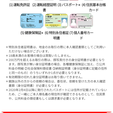
(1) 運転免許証
(2) 運転経歴証明
(3) パスポート※
(4) 住民基本台帳
書
カード
(5) 健康保険証※
(6) 特別永住者証
(7) 個人番号カー
明書
ド
特別永住者証明書は、地金のお取引の際に本人確認書類としてご利用い
ただけない場合がございます。
18歳未満のお客様の場合は買取いたしません。
200万円を超えるお取引の際は、顔写真付きの身分証明書が必要となり
ます。顔写真が無い身分証明書の場合、各種健康保険証に加え、①公共
料金の明細 ②社会保険料領収書 ③納税証明書（身分証明書に記載の住所
と同一のもの）のうちいずれか1点が必要となります。
有効期限の切れた身分証明書はお取り扱いできません。
親族以外の方からの依頼の場合は、委任状、依頼を受けた方の本人確認
書類（身分証明書）が必要となります。
2020年2月4日以降に発行されたパスポートには住所が記載されていない
ため、ご一緒にご本人様名義の現住所が確認できるものとして、住民票
や、公共料金の領収書もしくは請求書が必要となります。
ブランド品買取強化中！売るなら今！