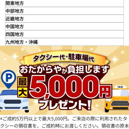
青森県
関東地方
岩手県
東京都
中部地方
宮城県
神奈川県
新潟県
近畿地方
秋田県
埼玉県
富山県
三重県
中国地方
山形県
千葉県
石川県
滋賀県
鳥取県
四国地方
福島県
茨城県
山梨県
京都府
島根県
徳島県
九州地方・沖縄
栃木県
長野県
大阪府
岡山県
香川県
福岡県
群馬県
岐阜県
兵庫県
広島県
愛媛県
佐賀県
静岡県
奈良県
山口県
長崎県
愛知県
和歌山県
熊本県
大分県
宮崎県
鹿児島県
※ご成約5万円以上で最大5,000円。ご来店の際に利用されたタ
クシーの領収書を、ご成約時にお渡しください。領収書の原本