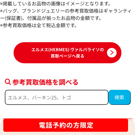
エルメス ヴァルパライソMM ハンドバッ
エルメス ヴァルパ
※掲載しているお品物の画像はイメージとなります。
グ キャンバス シルバー金具
ドバッグ キャンバ
※バッグ、ブランドジュエリーの参考買取価格はギャランティ
参考買取価格
参考買取価格
ー(保証書)、付属品が揃ったお品物の金額です。
63,000
※参考買取価格は全て税込金額です。
円
60,000
円
2026年4月3日時点
2026年2月3日時点
エルメス(HERMES) ヴァルパライソの
買取ページへ戻る
参考買取価格を調べる
ブランド品買取強化中！売るなら今！
エルメス ヴァルパライソPM ハンドバッ
エルメス ヴァルパ