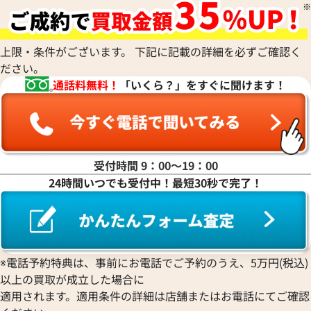
グ キャンバス シルバー金具
グ キャンバス シ
参考買取価格
参考買取価格
58,000
円
58,000
円
上限・条件がございます。 下記に記載の詳細を必ずご確認く
2026年5月17日時点
2025年11月17日
ださい。
通話料無料！
「いくら？」をすぐに聞けます！
受付時間 9：00〜19：00
24時間いつでも受付中！最短30秒で完了！
※電話予約特典は、事前にお電話でご予約のうえ、5万円(税込)
以上の買取が成立した場合に
エルメス ヴァルパライソロングPM ハン
エルメス ヴァルパ
適用されます。適用条件の詳細は店舗またはお電話にてご確認
ドバッグ キャンバス シルバー金具
ドバッグ キャンバ