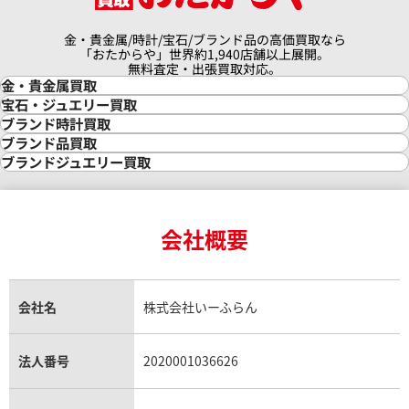
金・貴金属/時計/宝石/ブランド品の高価買取なら
「おたからや」世界約1,940店舗以上展開。
無料査定・出張買取対応。
金・貴金属買取
金買取
宝石・ジュエリー買取
金の相場価格情報
宝石・ジュエリー買取
ブランド時計買取
金の参考買取価格一覧
ダイヤモンド買取
時計買取
ブランド品買取
インゴット買取
ダイヤモンド・宝石の参考価格一覧
ロレックス買取
ブランド買取
ブランドジュエリー買取
インゴットの相場価格情報
リング・結婚指輪買取
ロレックス デイトナ買取
ルイ・ヴィトン買取
カルティエ買取
24金買取
エメラルド買取
ロレックス サブマリーナー買取
ルイ・ヴィトン買取の参考価格一覧
ティファニー買取
24金の相場価格情報
サファイア買取
ロレックス GMTマスター買取
エルメス買取
ブルガリ買取
18金買取
ルビー買取
ロレックス エクスプローラー買取
会社概要
エルメス バーキン買取
ヴァンクリーフ＆アーペル買取
18金の相場価格情報
ヒスイ買取
ロレックス デイトジャスト買取
エルメス ケリー買取
ハリーウィンストン買取
金のアクセサリー買取
オパール買取
ロレックス 買取の参考価格一覧
エルメス買取の参考価格一覧
クロムハーツ買取
金貨買取
トパーズ買取
パテック フィリップ買取
シャネル買取
フレッド買取
貴金属買取
タンザナイト買取
パテック フィリップノーチラス買取
シャネル マトラッセ買取
ショーメ買取
会社名
株式会社いーふらん
プラチナ買取
アメジスト買取
オーデマ ピゲ買取
シャネル買取の参考価格一覧
ショパール買取
銀・シルバー買取
パライバトルマリン買取
オーデマ ピゲ ロイヤルオーク買取
ディオール買取
タサキ買取
パラジウム買取
キャッツアイ買取
ヴァシュロン・コンスタンタン買取
セリーヌ買取
法人番号
2020001036626
ダミアーニ買取
アレキサンドライト買取
A.ランゲ&ゾーネ買取
フェンディ買取
ピアジェ買取
ガーネット買取
ブレゲ買取
グッチ買取
ブシュロン買取