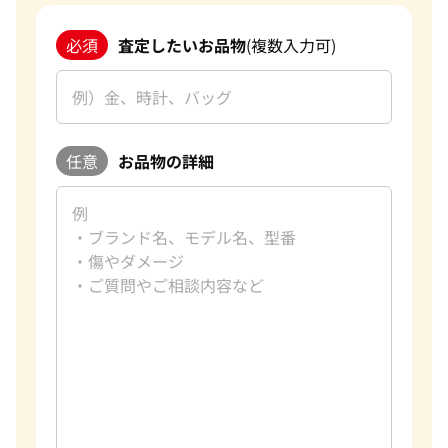
必須
査定したいお品物
(複数入力可)
任意
お品物の詳細