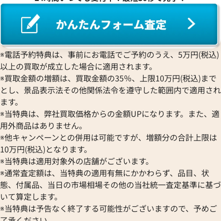
エルメス ツイリー スカーフ シルク
エルメス ツイリー
※電話予約特典は、事前にお電話でご予約のうえ、5万円(税込)
参考買取価格
参考買取価格
以上の買取が成立した場合に適用されます。
26,000
円
25,000
円
※買取金額の増額は、買取金額の35％、上限10万円(税込)まで
2026年2月3日時点
2025年10月3日時
とし、景品表示法その他関係法令を遵守した範囲内で適用され
ます。
※当特典は、弊社買取価格からの金額UPになります。また、適
用外商品はありません。
※他キャンペーンとの併用は可能ですが、増額分の合計上限は
10万円(税込)となります。
※当特典は適用対象外の店舗がございます。
※通常査定額は、当特典の適用有無にかかわらず、品目、状
態、付属品、当日の市場相場その他の当社統一査定基準に基づ
いて算定します。
※当特典は予告なく終了する可能性がございますので、予めご
了承ください。