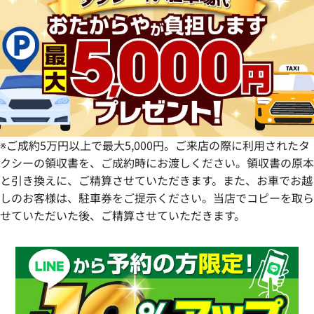
静岡県
奈良県
山口県
長崎県
愛知県
和歌山県
熊本県
大分県
宮崎県
鹿児島県
※ご成約5万円以上で最大5,000円。ご来店の際に利用されたタ
クシーの領収書を、ご成約時にお渡しください。領収書の原本
と引き換えに、ご精算させていただきます。また、お車でお越
しのお客様は、駐車券をご提示ください。当店でコピーを取ら
せていただいた後、ご精算させていただきます。