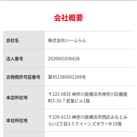
24金買取
エメラルド買取
ロレックス サブマリーナー買取
ルイ・ヴィトン買取の参考価格一覧
ティファニー買取
24金の相場価格情報
サファイア買取
ロレックス GMTマスター買取
エルメス買取
ブルガリ買取
18金買取
ルビー買取
ロレックス エクスプローラー買取
会社概要
エルメス バーキン買取
ヴァンクリーフ＆アーペル買取
18金の相場価格情報
ヒスイ買取
ロレックス デイトジャスト買取
エルメス ケリー買取
ハリーウィンストン買取
金のアクセサリー買取
オパール買取
ロレックス 買取の参考価格一覧
エルメス買取の参考価格一覧
クロムハーツ買取
金貨買取
トパーズ買取
パテック フィリップ買取
シャネル買取
フレッド買取
貴金属買取
タンザナイト買取
パテック フィリップノーチラス買取
シャネル マトラッセ買取
ショーメ買取
会社名
株式会社いーふらん
プラチナ買取
アメジスト買取
オーデマ ピゲ買取
シャネル買取の参考価格一覧
ショパール買取
銀・シルバー買取
パライバトルマリン買取
オーデマ ピゲ ロイヤルオーク買取
ディオール買取
タサキ買取
パラジウム買取
キャッツアイ買取
ヴァシュロン・コンスタンタン買取
セリーヌ買取
法人番号
2020001036626
ダミアーニ買取
アレキサンドライト買取
A.ランゲ&ゾーネ買取
フェンディ買取
ピアジェ買取
ガーネット買取
ブレゲ買取
グッチ買取
ブシュロン買取
アクアマリン買取
オメガ買取
プラダ買取
古物商許可証番号
第451380001308号
モーブッサン買取
ウブロ買取
ミキモト買取
IWC買取
グラフ買取
〒221-0835 神奈川県横浜市神奈川区鶴屋
カルティエ買取
本店所在地
フランク ミュラー買取
町3-33-7 若葉ビル1階
リシャール・ミル買取
タグ・ホイヤー買取
〒220-6115 神奈川県横浜市西区みなとみ
パネライ買取
本社所在地
らい2丁目3-3 クイーンズタワーB 15階
チューダー（チュードル）買取