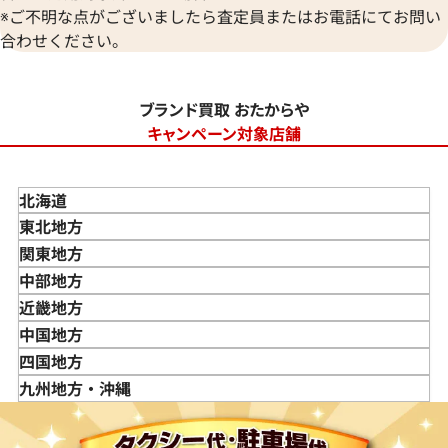
※ご不明な点がございましたら査定員またはお電話にてお問い
合わせください。
ブランド買取 おたからや
キャンペーン対象店舗
北海道
東北地方
青森県
関東地方
岩手県
東京都
中部地方
宮城県
神奈川県
新潟県
近畿地方
秋田県
埼玉県
富山県
三重県
中国地方
山形県
千葉県
石川県
滋賀県
鳥取県
四国地方
福島県
茨城県
山梨県
京都府
島根県
徳島県
九州地方・沖縄
栃木県
長野県
大阪府
岡山県
香川県
福岡県
群馬県
岐阜県
兵庫県
広島県
愛媛県
佐賀県