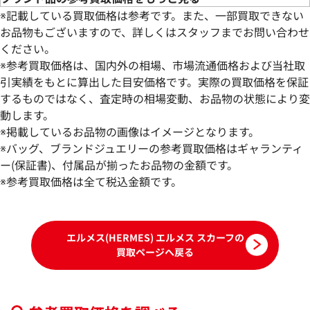
※記載している買取価格は参考です。また、一部買取できない
お品物もございますので、詳しくはスタッフまでお問い合わせ
ください。
※参考買取価格は、国内外の相場、市場流通価格および当社取
引実績をもとに算出した目安価格です。実際の買取価格を保証
するものではなく、査定時の相場変動、お品物の状態により変
動します。
エルメス スカーフ シルク
エルメス スカーフ
※掲載しているお品物の画像はイメージとなります。
参考買取価格
参考買取価格
※バッグ、ブランドジュエリーの参考買取価格はギャランティ
28,000
ー(保証書)、付属品が揃ったお品物の金額です。
円
28,000
円
2026年5月3日時点
2026年5月3日時点
※参考買取価格は全て税込金額です。
エルメス(HERMES) エルメス スカーフの
買取ページへ戻る