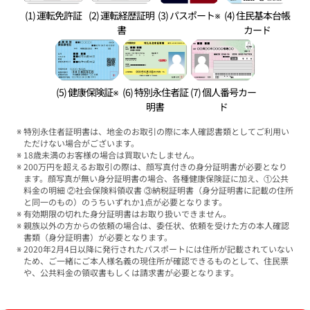
(1) 運転免許証
(2) 運転経歴証明
(3) パスポート※
(4) 住民基本台帳
書
カード
(5) 健康保険証※
(6) 特別永住者証
(7) 個人番号カー
明書
ド
特別永住者証明書は、地金のお取引の際に本人確認書類としてご利用い
ただけない場合がございます。
18歳未満のお客様の場合は買取いたしません。
200万円を超えるお取引の際は、顔写真付きの身分証明書が必要となり
ます。顔写真が無い身分証明書の場合、各種健康保険証に加え、①公共
料金の明細 ②社会保険料領収書 ③納税証明書（身分証明書に記載の住所
と同一のもの）のうちいずれか1点が必要となります。
有効期限の切れた身分証明書はお取り扱いできません。
親族以外の方からの依頼の場合は、委任状、依頼を受けた方の本人確認
書類（身分証明書）が必要となります。
2020年2月4日以降に発行されたパスポートには住所が記載されていない
ため、ご一緒にご本人様名義の現住所が確認できるものとして、住民票
や、公共料金の領収書もしくは請求書が必要となります。
ブランド品買取強化中！売るなら今！