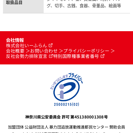
取扱品目
グ、切手、古銭、食器、骨董品、絵画等
会社情報
株式会社いーふらん
会社概要
お問い合わせ
プライバシーポリシー
反社会勢力排除宣言
特別国際種事業者番号
神奈川県公安委員会 許可 第451380001308号
加盟団体 公益財団法人 暴力団追放運動推進都民センター 賛助会員