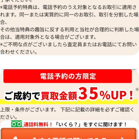
※電話予約特典は、電話予約のうえ対象となるお取引に適用さ
れます。同一または実質的に同一のお取引、取引を分割した場
エルメス モールエトレス マキシツイリー
エルメス スカーフ
合、
シルク
その他当特典の趣旨に反する利用と当社が合理的に判断した場
参考買取価格
参考買取価格
合は、適用対象外となる場合がございます。
24,000
円
24,000
円
※ご不明な点がございましたら査定員またはお電話にてお問い
2026年6月3日時点
2026年5月3日時点
合わせください。
ブランド品買取強化中！売るなら今！
上限・条件がございます。 下記に記載の詳細を必ずご確認く
ださい。
通話料無料！
「いくら？」をすぐに聞けます！