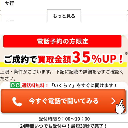
サ行
もっと見る
タ行
ブランド品買取強化中！売るなら今！
ナ行
ハ行
上限・条件がございます。 下記に記載の詳細を必ずご確認く
ださい。
マ行
通話料無料！
「いくら？」をすぐに聞けます！
ヤ行
ラ行
受付時間 9：00〜19：00
24時間いつでも受付中！最短30秒で完了！