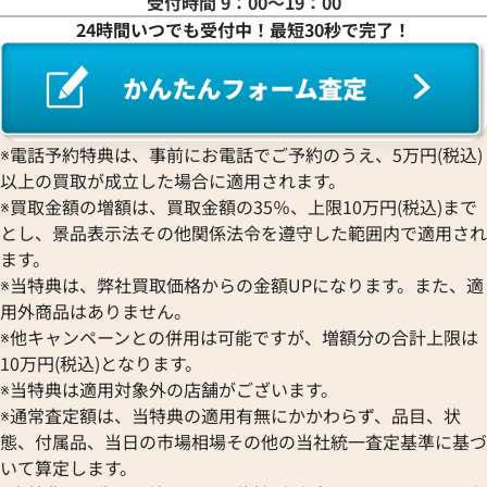
受付時間 9：00〜19：00
24時間いつでも受付中！最短30秒で完了！
エルメス ポップアッシュ ピアス
エルメス ポップア
参考買取価格
参考買取価格
41,000
円
40,000
円
2025年9月17日時点
2025年10月17日
※電話予約特典は、事前にお電話でご予約のうえ、5万円(税込)
以上の買取が成立した場合に適用されます。
※買取金額の増額は、買取金額の35％、上限10万円(税込)まで
とし、景品表示法その他関係法令を遵守した範囲内で適用され
ます。
※当特典は、弊社買取価格からの金額UPになります。また、適
用外商品はありません。
※他キャンペーンとの併用は可能ですが、増額分の合計上限は
10万円(税込)となります。
※当特典は適用対象外の店舗がございます。
※通常査定額は、当特典の適用有無にかかわらず、品目、状
態、付属品、当日の市場相場その他の当社統一査定基準に基づ
いて算定します。