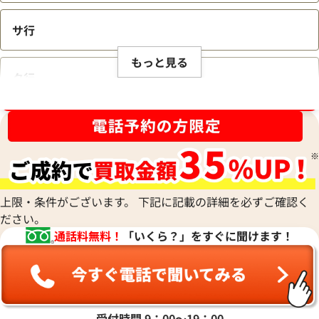
サ行
もっと見る
タ行
ブランド品買取強化中！売るなら今！
ナ行
ハ行
上限・条件がございます。 下記に記載の詳細を必ずご確認く
ださい。
マ行
通話料無料！
「いくら？」をすぐに聞けます！
ヤ行
ラ行
受付時間 9：00〜19：00