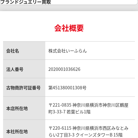
インゴット買取
ダイヤモンド・宝石の参考価格一覧
ロレックス買取
ブランド買取
ブランドジュエリー買取
インゴットの相場価格情報
リング・結婚指輪買取
ロレックス デイトナ買取
ルイ・ヴィトン買取
カルティエ買取
24金買取
エメラルド買取
ロレックス サブマリーナー買取
ルイ・ヴィトン買取の参考価格一覧
ティファニー買取
24金の相場価格情報
サファイア買取
ロレックス GMTマスター買取
エルメス買取
ブルガリ買取
18金買取
ルビー買取
ロレックス エクスプローラー買取
会社概要
エルメス バーキン買取
ヴァンクリーフ＆アーペル買取
18金の相場価格情報
ヒスイ買取
ロレックス デイトジャスト買取
エルメス ケリー買取
ハリーウィンストン買取
金のアクセサリー買取
オパール買取
ロレックス 買取の参考価格一覧
エルメス買取の参考価格一覧
クロムハーツ買取
金貨買取
トパーズ買取
パテック フィリップ買取
シャネル買取
フレッド買取
貴金属買取
タンザナイト買取
パテック フィリップノーチラス買取
シャネル マトラッセ買取
ショーメ買取
会社名
株式会社いーふらん
プラチナ買取
アメジスト買取
オーデマ ピゲ買取
シャネル買取の参考価格一覧
ショパール買取
銀・シルバー買取
パライバトルマリン買取
オーデマ ピゲ ロイヤルオーク買取
ディオール買取
タサキ買取
パラジウム買取
キャッツアイ買取
ヴァシュロン・コンスタンタン買取
セリーヌ買取
法人番号
2020001036626
ダミアーニ買取
アレキサンドライト買取
A.ランゲ&ゾーネ買取
フェンディ買取
ピアジェ買取
ガーネット買取
ブレゲ買取
グッチ買取
ブシュロン買取
アクアマリン買取
オメガ買取
プラダ買取
古物商許可証番号
第451380001308号
モーブッサン買取
ウブロ買取
ミキモト買取
IWC買取
グラフ買取
〒221-0835 神奈川県横浜市神奈川区鶴屋
カルティエ買取
本店所在地
フランク ミュラー買取
町3-33-7 若葉ビル1階
リシャール・ミル買取
タグ・ホイヤー買取
〒220-6115 神奈川県横浜市西区みなとみ
パネライ買取
本社所在地
らい2丁目3-3 クイーンズタワーB 15階
チューダー（チュードル）買取