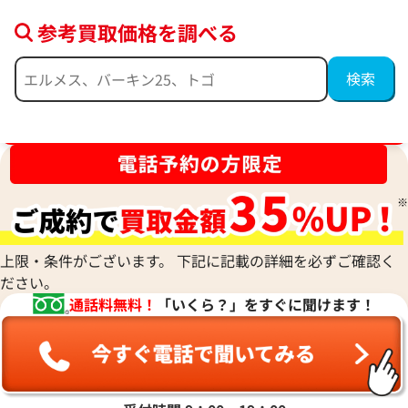
参考買取価格を調べる
エルメス ポップアッシュ ピアス
エルメス ピアス
参考買取価格
参考買取価格
ブランド品買取強化中！売るなら今！
44,000
円
41,000
円
2026年4月17日時点
2026年5月17日時
上限・条件がございます。 下記に記載の詳細を必ずご確認く
ださい。
通話料無料！
「いくら？」をすぐに聞けます！