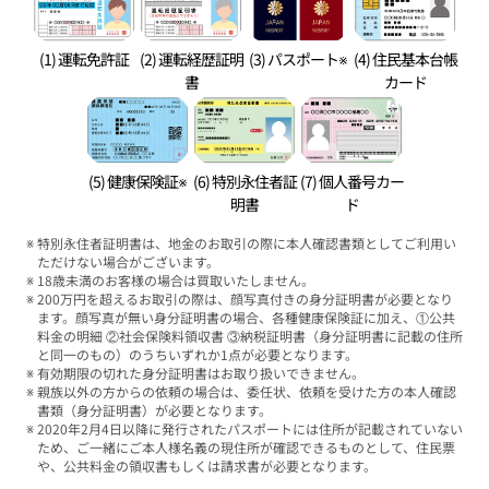
(1) 運転免許証
(2) 運転経歴証明
(3) パスポート※
(4) 住民基本台帳
書
カード
(5) 健康保険証※
(6) 特別永住者証
(7) 個人番号カー
明書
ド
特別永住者証明書は、地金のお取引の際に本人確認書類としてご利用い
ただけない場合がございます。
18歳未満のお客様の場合は買取いたしません。
200万円を超えるお取引の際は、顔写真付きの身分証明書が必要となり
ます。顔写真が無い身分証明書の場合、各種健康保険証に加え、①公共
料金の明細 ②社会保険料領収書 ③納税証明書（身分証明書に記載の住所
と同一のもの）のうちいずれか1点が必要となります。
有効期限の切れた身分証明書はお取り扱いできません。
親族以外の方からの依頼の場合は、委任状、依頼を受けた方の本人確認
書類（身分証明書）が必要となります。
2020年2月4日以降に発行されたパスポートには住所が記載されていない
ため、ご一緒にご本人様名義の現住所が確認できるものとして、住民票
や、公共料金の領収書もしくは請求書が必要となります。