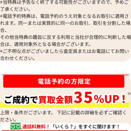
※当特典は予告なく終了する可能性がございますので、予めご
エルメス ピアス
エルメス オランプ
了承ください。
参考買取価格
参考買取価格
※電話予約特典は、電話予約のうえ対象となるお取引に適用さ
39,000
円
28,000
円
れます。同一または実質的に同一のお取引、取引を分割した場
2025年10月17日時点
2026年5月17日時
合、
その他当特典の趣旨に反する利用と当社が合理的に判断した場
合は、適用対象外となる場合がございます。
※ご不明な点がございましたら査定員またはお電話にてお問い
合わせください。
ブランド品買取強化中！売るなら今！
上限・条件がございます。 下記に記載の詳細を必ずご確認く
ださい。
通話料無料！
「いくら？」をすぐに聞けます！