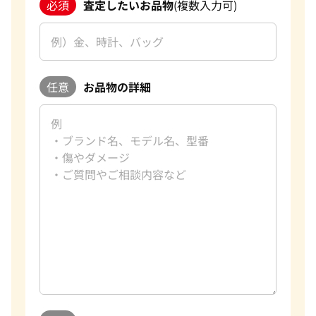
必須
査定したいお品物
(複数入力可)
任意
お品物の詳細