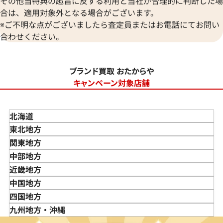
その他当特典の趣旨に反する利用と当社が合理的に判断した場
合は、適用対象外となる場合がございます。
※ご不明な点がございましたら査定員またはお電話にてお問い
合わせください。
ブランド買取 おたからや
キャンペーン対象店舗
北海道
東北地方
青森県
関東地方
岩手県
東京都
中部地方
宮城県
神奈川県
新潟県
近畿地方
秋田県
埼玉県
富山県
三重県
中国地方
山形県
千葉県
石川県
滋賀県
鳥取県
四国地方
福島県
茨城県
山梨県
京都府
島根県
徳島県
九州地方・沖縄
栃木県
長野県
大阪府
岡山県
香川県
福岡県