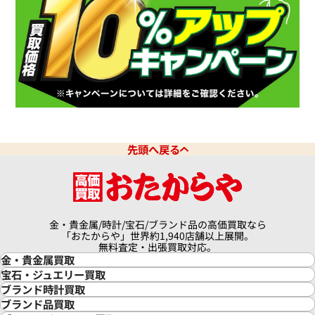
先頭へ戻る
金・貴金属/時計/宝石/ブランド品の高価買取なら
「おたからや」世界約1,940店舗以上展開。
無料査定・出張買取対応。
金・貴金属買取
金買取
宝石・ジュエリー買取
金の相場価格情報
宝石・ジュエリー買取
ブランド時計買取
金の参考買取価格一覧
ダイヤモンド買取
時計買取
ブランド品買取