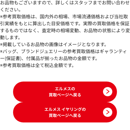
お品物もございますので、詳しくはスタッフまでお問い合わせ
ください。
※参考買取価格は、国内外の相場、市場流通価格および当社取
引実績をもとに算出した目安価格です。実際の買取価格を保証
するものではなく、査定時の相場変動、お品物の状態により変
動します。
エルメス ポップH ピアス
エルメス ポップア
※掲載しているお品物の画像はイメージとなります。
参考買取価格
参考買取価格
※バッグ、ブランドジュエリーの参考買取価格はギャランティ
49,000
ー(保証書)、付属品が揃ったお品物の金額です。
円
44,000
円
2026年5月17日時点
2026年5月17日時
※参考買取価格は全て税込金額です。
エルメスの
買取ページへ戻る
エルメス イヤリングの
買取ページへ戻る