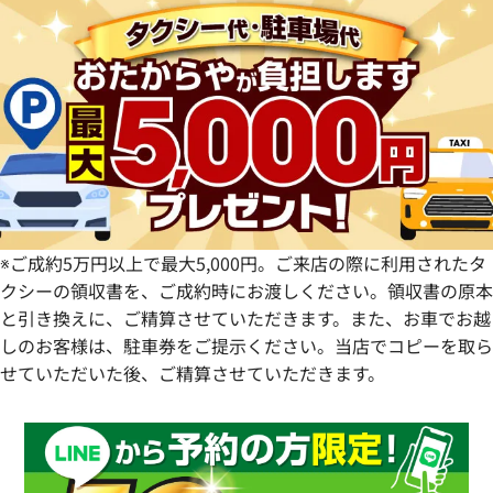
群馬県
岐阜県
兵庫県
広島県
愛媛県
佐賀県
静岡県
奈良県
山口県
長崎県
愛知県
和歌山県
熊本県
大分県
宮崎県
鹿児島県
※ご成約5万円以上で最大5,000円。ご来店の際に利用されたタ
クシーの領収書を、ご成約時にお渡しください。領収書の原本
と引き換えに、ご精算させていただきます。また、お車でお越
しのお客様は、駐車券をご提示ください。当店でコピーを取ら
せていただいた後、ご精算させていただきます。