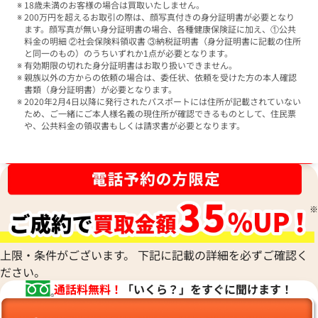
18歳未満のお客様の場合は買取いたしません。
200万円を超えるお取引の際は、顔写真付きの身分証明書が必要となり
ます。顔写真が無い身分証明書の場合、各種健康保険証に加え、①公共
料金の明細 ②社会保険料領収書 ③納税証明書（身分証明書に記載の住所
と同一のもの）のうちいずれか1点が必要となります。
有効期限の切れた身分証明書はお取り扱いできません。
親族以外の方からの依頼の場合は、委任状、依頼を受けた方の本人確認
書類（身分証明書）が必要となります。
2020年2月4日以降に発行されたパスポートには住所が記載されていない
ため、ご一緒にご本人様名義の現住所が確認できるものとして、住民票
や、公共料金の領収書もしくは請求書が必要となります。
ブランド品買取強化中！売るなら今！
上限・条件がございます。 下記に記載の詳細を必ずご確認く
ださい。
通話料無料！
「いくら？」をすぐに聞けます！