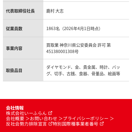
代表取締役社長
鹿村 大志
従業員数
1863名（2026年4月1日時点）
買取業 神奈川県公安委員会 許可 第
事業内容
451380001308号
ダイヤモンド、金、貴金属、時計、バッ
取扱品目
グ、切手、古銭、食器、骨董品、絵画等
会社情報
株式会社いーふらん
会社概要
お問い合わせ
プライバシーポリシー
反社会勢力排除宣言
特別国際種事業者番号