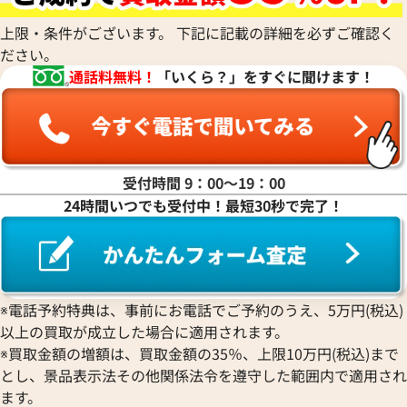
ルバー金具
上限・条件がございます。 下記に記載の詳細を必ずご確認く
参考買取価格
参考買取価格
ださい。
186,000
円
159,000
円
通話料無料！
「いくら？」をすぐに聞けます！
2025年6月17日時点
2025年8月17日時
受付時間 9：00〜19：00
24時間いつでも受付中！最短30秒で完了！
※電話予約特典は、事前にお電話でご予約のうえ、5万円(税込)
以上の買取が成立した場合に適用されます。
※買取金額の増額は、買取金額の35％、上限10万円(税込)まで
とし、景品表示法その他関係法令を遵守した範囲内で適用され
エルメス エールバッグPM ショルダーバ
エルメス エールバ
ます。