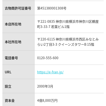
ガーネット買取
ブレゲ買取
グッチ買取
ブシュロン買取
アクアマリン買取
オメガ買取
プラダ買取
古物商許可証番号
第451380001308号
モーブッサン買取
ウブロ買取
ミキモト買取
IWC買取
グラフ買取
〒221-0835 神奈川県横浜市神奈川区鶴屋
カルティエ買取
本店所在地
フランク ミュラー買取
町3-33-7 若葉ビル1階
リシャール・ミル買取
タグ・ホイヤー買取
〒220-6115 神奈川県横浜市西区みなとみ
パネライ買取
本社所在地
らい2丁目3-3 クイーンズタワーB 15階
チューダー（チュードル）買取
電話番号
0120-555-600
URL
https://e-fran.jp/
設立
2000年3月
資本金
4億8,000万円