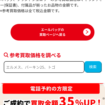
具
具
ー(保証書)、付属品が揃ったお品物の金額です。
参考買取価格
参考買取価格
※参考買取価格は全て税込金額です。
263,000
円
229,000
円
2026年4月17日時点
2025年12月17日
エールバッグの
買取ページへ戻る
参考買取価格を調べる
ブランド品買取強化中！売るなら今！
エルメス エールバッグPM ショルダーバ
エルメス エールバ
ッグ キャンバス □F刻印 ゴールド金具
ッグ コーティングキ