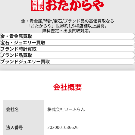
金・貴金属/時計/宝石/ブランド品の高価買取なら
「おたからや」世界約1,940店舗以上展開。
無料査定・出張買取対応。
金・貴金属買取
金買取
宝石・ジュエリー買取
金の相場価格情報
宝石・ジュエリー買取
ブランド時計買取
金の参考買取価格一覧
ダイヤモンド買取
時計買取
ブランド品買取
インゴット買取
ダイヤモンド・宝石の参考価格一覧
ロレックス買取
ブランド買取
ブランドジュエリー買取
インゴットの相場価格情報
リング・結婚指輪買取
ロレックス デイトナ買取
ルイ・ヴィトン買取
カルティエ買取
24金買取
エメラルド買取
ロレックス サブマリーナー買取
ルイ・ヴィトン買取の参考価格一覧
ティファニー買取
24金の相場価格情報
サファイア買取
ロレックス GMTマスター買取
エルメス買取
ブルガリ買取
18金買取
ルビー買取
ロレックス エクスプローラー買取
会社概要
エルメス バーキン買取
ヴァンクリーフ＆アーペル買取
18金の相場価格情報
ヒスイ買取
ロレックス デイトジャスト買取
エルメス ケリー買取
ハリーウィンストン買取
金のアクセサリー買取
オパール買取
ロレックス 買取の参考価格一覧
エルメス買取の参考価格一覧
クロムハーツ買取
金貨買取
トパーズ買取
パテック フィリップ買取
シャネル買取
フレッド買取
貴金属買取
タンザナイト買取
パテック フィリップノーチラス買取
シャネル マトラッセ買取
ショーメ買取
会社名
株式会社いーふらん
プラチナ買取
アメジスト買取
オーデマ ピゲ買取
シャネル買取の参考価格一覧
ショパール買取
銀・シルバー買取
パライバトルマリン買取
オーデマ ピゲ ロイヤルオーク買取
ディオール買取
タサキ買取
パラジウム買取
キャッツアイ買取
ヴァシュロン・コンスタンタン買取
セリーヌ買取
法人番号
2020001036626
ダミアーニ買取
アレキサンドライト買取
A.ランゲ&ゾーネ買取
フェンディ買取
ピアジェ買取