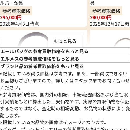
ルバー金具
具
参考買取価格
参考買取価格
296,000
円
280,000
円
2026年4月3日時点
2025年12月17日
もっと見る
エールバッグの参考買取価格をもっと見る
エルメスの参考買取価格をもっと見る
ブランド品の参考買取価格をもっと見る
※記載している買取価格は参考です。また、一部買取できない
お品物もございますので、詳しくはスタッフまでお問い合わせ
ください。
※参考買取価格は、国内外の相場、市場流通価格および当社取
引実績をもとに算出した目安価格です。実際の買取価格を保証
するものではなく、査定時の相場変動、お品物の状態により変
動します。
エルメス エールバッグジップPM ショル
エルメス エールバ
※掲載しているお品物の画像はイメージとなります。
ダーバッグ キャンバス C刻印 シルバー金
ダーバッグ キャン
※バッグ、ブランドジュエリーの参考買取価格はギャランティ