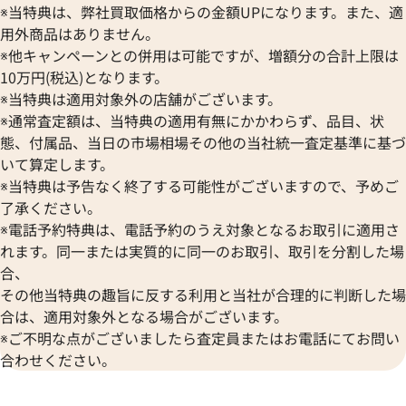
ッグ キャンバス □G刻印 シルバー金具
ショルダーバッグ ス
※当特典は、弊社買取価格からの金額UPになります。また、適
ールド金具
用外商品はありません。
参考買取価格
参考買取価格
※他キャンペーンとの併用は可能ですが、増額分の合計上限は
154,000
円
122,000
円
10万円(税込)となります。
2026年1月17日時点
2026年1月17日時
※当特典は適用対象外の店舗がございます。
※通常査定額は、当特典の適用有無にかかわらず、品目、状
態、付属品、当日の市場相場その他の当社統一査定基準に基づ
いて算定します。
※当特典は予告なく終了する可能性がございますので、予めご
了承ください。
※電話予約特典は、電話予約のうえ対象となるお取引に適用さ
れます。同一または実質的に同一のお取引、取引を分割した場
合、
その他当特典の趣旨に反する利用と当社が合理的に判断した場
合は、適用対象外となる場合がございます。
※ご不明な点がございましたら査定員またはお電話にてお問い
合わせください。
エルメス エールバッグPM ハンドバッグ
エルメス エールバ
ブランド品買取強化中！売るなら今！