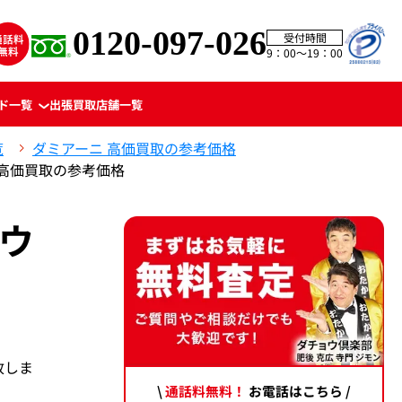
0120-097-026
受付時間
9：00〜19：00
ド一覧
出張買取
店舗一覧
覧
ダミアーニ 高価買取の参考価格
8 高価買取の参考価格
ラウ
致しま
\
通話料無料！
お電話はこちら /