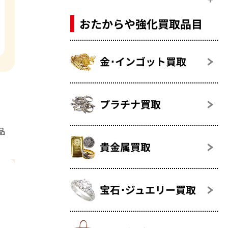
おたからや強化買取品目
金･インゴット買取
プラチナ買取
品
貴金属買取
宝石･ジュエリー買取