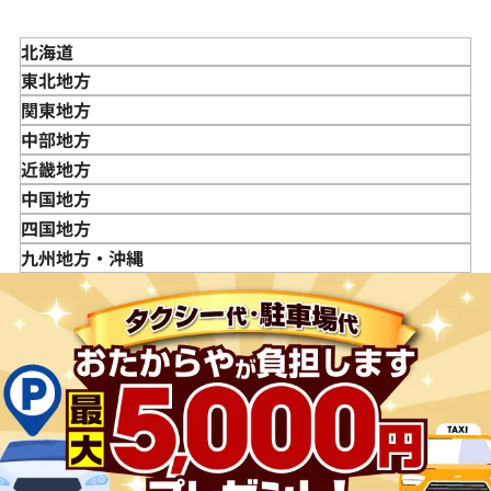
北海道
東北地方
青森県
関東地方
岩手県
東京都
中部地方
宮城県
神奈川県
新潟県
近畿地方
秋田県
埼玉県
富山県
三重県
中国地方
山形県
千葉県
石川県
滋賀県
鳥取県
四国地方
福島県
茨城県
山梨県
京都府
島根県
徳島県
九州地方・沖縄
栃木県
長野県
大阪府
岡山県
香川県
福岡県
群馬県
岐阜県
兵庫県
広島県
愛媛県
佐賀県
静岡県
奈良県
山口県
長崎県
愛知県
和歌山県
熊本県
大分県
宮崎県
鹿児島県