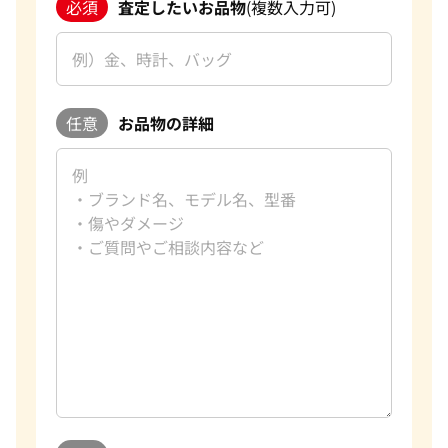
必須
査定したいお品物
(複数入力可)
任意
お品物の詳細