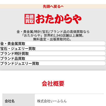
先頭へ戻る
金・貴金属/時計/宝石/ブランド品の高価買取なら
「おたからや」世界約1,940店舗以上展開。
無料査定・出張買取対応。
金・貴金属買取
金買取
宝石・ジュエリー買取
金の相場価格情報
宝石・ジュエリー買取
ブランド時計買取
金の参考買取価格一覧
ダイヤモンド買取
時計買取
ブランド品買取
インゴット買取
ダイヤモンド・宝石の参考価格一覧
ロレックス買取
ブランド買取
ブランドジュエリー買取
インゴットの相場価格情報
リング・結婚指輪買取
ロレックス デイトナ買取
ルイ・ヴィトン買取
カルティエ買取
24金買取
エメラルド買取
ロレックス サブマリーナー買取
ルイ・ヴィトン買取の参考価格一覧
ティファニー買取
24金の相場価格情報
サファイア買取
ロレックス GMTマスター買取
エルメス買取
ブルガリ買取
18金買取
ルビー買取
ロレックス エクスプローラー買取
会社概要
エルメス バーキン買取
ヴァンクリーフ＆アーペル買取
18金の相場価格情報
ヒスイ買取
ロレックス デイトジャスト買取
エルメス ケリー買取
ハリーウィンストン買取
金のアクセサリー買取
オパール買取
ロレックス 買取の参考価格一覧
エルメス買取の参考価格一覧
クロムハーツ買取
金貨買取
トパーズ買取
パテック フィリップ買取
シャネル買取
フレッド買取
貴金属買取
タンザナイト買取
パテック フィリップノーチラス買取
シャネル マトラッセ買取
ショーメ買取
会社名
株式会社いーふらん
プラチナ買取
アメジスト買取
オーデマ ピゲ買取
シャネル買取の参考価格一覧
ショパール買取