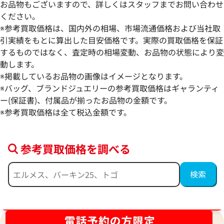
お品物もございますので、詳しくはスタッフまでお問い合わせ
ください。
※参考買取価格は、国内外の相場、市場流通価格および当社取
引実績をもとに算出した目安価格です。実際の買取価格を保証
するものではなく、査定時の相場変動、お品物の状態により変
動します。
クロエ ハンドバッグ レザー
クロエ パディント
※掲載しているお品物の画像はイメージとなります。
参考買取価格
参考買取価格
※バッグ、ブランドジュエリーの参考買取価格はギャランティ
71,000
ー(保証書)、付属品が揃ったお品物の金額です。
円
70,000
円
2026年3月17日時点
2026年5月17日時
※参考買取価格は全て税込金額です。
参考買取価格を調べる
ブランド品買取強化中！売るなら今！