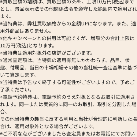
※買取金額の増額は、買取金額の35％、上限10万円(税込)まで
とし、景品表示法その他関係法令を遵守した範囲内で適用され
ます。
※当特典は、弊社買取価格からの金額UPになります。また、適
クロエ パディントン ハンドバッグ レザー
クロエ ハンドバッ
用外商品はありません。
参考買取価格
参考買取価格
※他キャンペーンとの併用は可能ですが、増額分の合計上限は
64,000
円
63,000
円
10万円(税込)となります。
2025年4月17日時点
2025年12月3日時
※当特典は適用対象外の店舗がございます。
※通常査定額は、当特典の適用有無にかかわらず、品目、状
態、付属品、当日の市場相場その他の当社統一査定基準に基づ
いて算定します。
※当特典は予告なく終了する可能性がございますので、予めご
了承ください。
※電話予約特典は、電話予約のうえ対象となるお取引に適用さ
れます。同一または実質的に同一のお取引、取引を分割した場
合、
その他当特典の趣旨に反する利用と当社が合理的に判断した場
合は、適用対象外となる場合がございます。
※ご不明な点がございましたら査定員またはお電話にてお問い