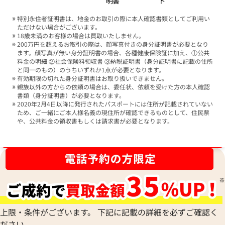
明書
ド
特別永住者証明書は、地金のお取引の際に本人確認書類としてご利用い
ただけない場合がございます。
18歳未満のお客様の場合は買取いたしません。
200万円を超えるお取引の際は、顔写真付きの身分証明書が必要となり
ます。顔写真が無い身分証明書の場合、各種健康保険証に加え、①公共
料金の明細 ②社会保険料領収書 ③納税証明書（身分証明書に記載の住所
と同一のもの）のうちいずれか1点が必要となります。
有効期限の切れた身分証明書はお取り扱いできません。
親族以外の方からの依頼の場合は、委任状、依頼を受けた方の本人確認
書類（身分証明書）が必要となります。
2020年2月4日以降に発行されたパスポートには住所が記載されていない
ため、ご一緒にご本人様名義の現住所が確認できるものとして、住民票
や、公共料金の領収書もしくは請求書が必要となります。
ブランド品買取強化中！売るなら今！
上限・条件がございます。 下記に記載の詳細を必ずご確認く
ださい。