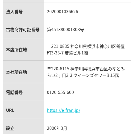
銀・シルバー買取
パライバトルマリン買取
オーデマ ピゲ ロイヤルオーク買取
ディオール買取
タサキ買取
パラジウム買取
キャッツアイ買取
ヴァシュロン・コンスタンタン買取
セリーヌ買取
法人番号
2020001036626
ダミアーニ買取
アレキサンドライト買取
A.ランゲ&ゾーネ買取
フェンディ買取
ピアジェ買取
ガーネット買取
ブレゲ買取
グッチ買取
ブシュロン買取
アクアマリン買取
オメガ買取
プラダ買取
古物商許可証番号
第451380001308号
モーブッサン買取
ウブロ買取
ミキモト買取
IWC買取
グラフ買取
〒221-0835 神奈川県横浜市神奈川区鶴屋
カルティエ買取
本店所在地
フランク ミュラー買取
町3-33-7 若葉ビル1階
リシャール・ミル買取
タグ・ホイヤー買取
〒220-6115 神奈川県横浜市西区みなとみ
パネライ買取
本社所在地
らい2丁目3-3 クイーンズタワーB 15階
チューダー（チュードル）買取
電話番号
0120-555-600
URL
https://e-fran.jp/
設立
2000年3月