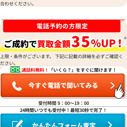
合わせください。
クロエ ウッディスモール ハンドバッグ キ
クロエ ペネロペミ
ブランド品買取強化中！売るなら今！
ャンバス レザー
参考買取価格
参考買取価格
50,000
円
27,000
円
2026年6月17日時点
2024年6月3日時点
上限・条件がございます。 下記に記載の詳細を必ずご確認く
ださい。
通話料無料！
「いくら？」をすぐに聞けます！
受付時間 9：00〜19：00
24時間いつでも受付中！最短30秒で完了！