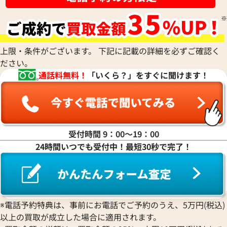
上限・条件がございます。 下記に記載の詳細を必ずご確認く
クロエ パディントン ハンドバッグ レザー
クロエ パディント
ださい。
ル
通話料無料！
「いくら？」をすぐに聞けます！
参考買取価格
参考買取価格
70,000
円
65,000
円
2025年8月3日時点
2026年3月13日時
受付時間 9：00〜19：00
24時間いつでも受付中！最短30秒で完了！
※電話予約特典は、事前にお電話でご予約のうえ、5万円(税込)
以上の買取が成立した場合に適用されます。