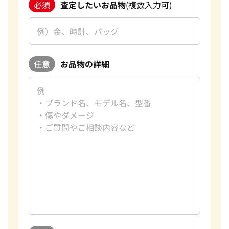
必須
査定したいお品物
(複数入力可)
任意
お品物の詳細