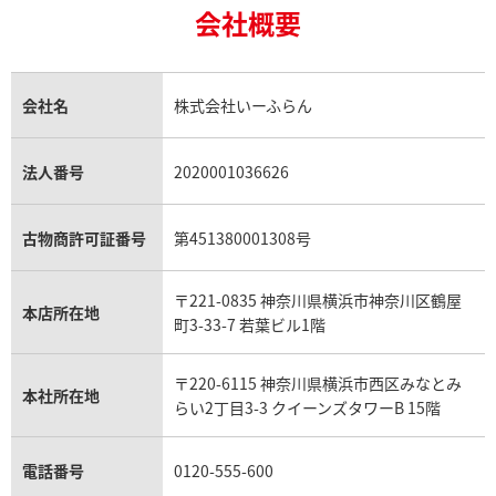
18金買取
ルビー買取
ロレックス エクスプローラー買取
会社概要
エルメス バーキン買取
ヴァンクリーフ＆アーペル買取
18金の相場価格情報
ヒスイ買取
ロレックス デイトジャスト買取
エルメス ケリー買取
ハリーウィンストン買取
金のアクセサリー買取
オパール買取
ロレックス 買取の参考価格一覧
エルメス買取の参考価格一覧
クロムハーツ買取
金貨買取
トパーズ買取
パテック フィリップ買取
シャネル買取
フレッド買取
貴金属買取
タンザナイト買取
パテック フィリップノーチラス買取
シャネル マトラッセ買取
ショーメ買取
会社名
株式会社いーふらん
プラチナ買取
アメジスト買取
オーデマ ピゲ買取
シャネル買取の参考価格一覧
ショパール買取
銀・シルバー買取
パライバトルマリン買取
オーデマ ピゲ ロイヤルオーク買取
ディオール買取
タサキ買取
パラジウム買取
キャッツアイ買取
ヴァシュロン・コンスタンタン買取
セリーヌ買取
法人番号
2020001036626
ダミアーニ買取
アレキサンドライト買取
A.ランゲ&ゾーネ買取
フェンディ買取
ピアジェ買取
ガーネット買取
ブレゲ買取
グッチ買取
ブシュロン買取
アクアマリン買取
オメガ買取
プラダ買取
古物商許可証番号
第451380001308号
モーブッサン買取
ウブロ買取
ミキモト買取
IWC買取
グラフ買取
〒221-0835 神奈川県横浜市神奈川区鶴屋
カルティエ買取
本店所在地
フランク ミュラー買取
町3-33-7 若葉ビル1階
リシャール・ミル買取
タグ・ホイヤー買取
〒220-6115 神奈川県横浜市西区みなとみ
パネライ買取
本社所在地
らい2丁目3-3 クイーンズタワーB 15階
チューダー（チュードル）買取
電話番号
0120-555-600