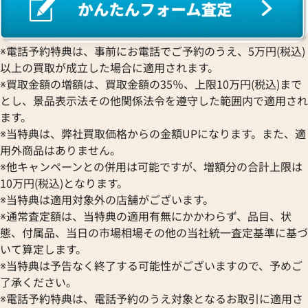
シャネル サングラス
シャネル サングラ
※電話予約特典は、事前にお電話でご予約のうえ、5万円(税込)
参考買取価格
参考買取価格
以上の買取が成立した場合に適用されます。
13,000
円
12,000
円
※買取金額の増額は、買取金額の35％、上限10万円(税込)まで
2025年8月3日時点
2026年5月3日時点
とし、景品表示法その他関係法令を遵守した範囲内で適用され
ます。
※当特典は、弊社買取価格からの金額UPになります。また、適
用外商品はありません。
※他キャンペーンとの併用は可能ですが、増額分の合計上限は
10万円(税込)となります。
※当特典は適用対象外の店舗がございます。
※通常査定額は、当特典の適用有無にかかわらず、品目、状
態、付属品、当日の市場相場その他の当社統一査定基準に基づ
いて算定します。
※当特典は予告なく終了する可能性がございますので、予めご
了承ください。
※電話予約特典は、電話予約のうえ対象となるお取引に適用さ