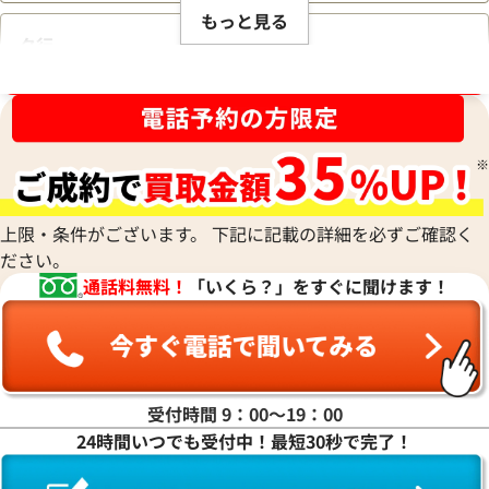
もっと見る
タ行
ブランド品買取強化中！売るなら今！
ナ行
ハ行
上限・条件がございます。 下記に記載の詳細を必ずご確認く
ださい。
マ行
通話料無料！
「いくら？」をすぐに聞けます！
ヤ行
ラ行
受付時間 9：00〜19：00
24時間いつでも受付中！最短30秒で完了！
ワ行