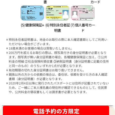
書
カード
(5) 健康保険証※
(6) 特別永住者証
(7) 個人番号カー
明書
ド
特別永住者証明書は、地金のお取引の際に本人確認書類としてご利用い
ただけない場合がございます。
18歳未満のお客様の場合は買取いたしません。
200万円を超えるお取引の際は、顔写真付きの身分証明書が必要となり
ます。顔写真が無い身分証明書の場合、各種健康保険証に加え、①公共
料金の明細 ②社会保険料領収書 ③納税証明書（身分証明書に記載の住所
と同一のもの）のうちいずれか1点が必要となります。
有効期限の切れた身分証明書はお取り扱いできません。
親族以外の方からの依頼の場合は、委任状、依頼を受けた方の本人確認
書類（身分証明書）が必要となります。
2020年2月4日以降に発行されたパスポートには住所が記載されていない
ため、ご一緒にご本人様名義の現住所が確認できるものとして、住民票
や、公共料金の領収書もしくは請求書が必要となります。
ブランド品買取強化中！売るなら今！