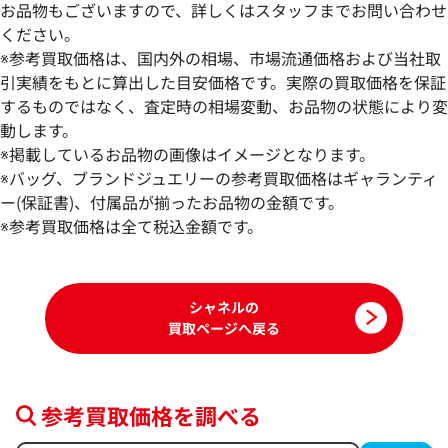
お品物もございますので、詳しくはスタッフまでお問い合わせ
ください。
※参考買取価格は、国内外の相場、市場流通価格および当社取
引実績をもとに算出した目安価格です。実際の買取価格を保証
するものではなく、査定時の相場変動、お品物の状態により変
動します。
シャネル サングラス
シャネル サングラ
※掲載しているお品物の画像はイメージとなります。
参考買取価格
参考買取価格
※バッグ、ブランドジュエリーの参考買取価格はギャランティ
15,000
ー(保証書)、付属品が揃ったお品物の金額です。
円
14,000
円
2025年6月3日時点
2026年4月3日時点
※参考買取価格は全て税込金額です。
シャネルの
買取ページへ戻る
参考買取価格を調べる