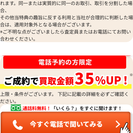
れます。同一または実質的に同一のお取引、取引を分割した場
シャネル サングラス
シャネル サングラ
合、
参考買取価格
参考買取価格
その他当特典の趣旨に反する利用と当社が合理的に判断した場
12,000
円
10,000
円
合は、適用対象外となる場合がございます。
2026年3月3日時点
2026年5月3日時点
※ご不明な点がございましたら査定員またはお電話にてお問い
合わせください。
ブランド品買取強化中！売るなら今！
上限・条件がございます。 下記に記載の詳細を必ずご確認く
ださい。
通話料無料！
「いくら？」をすぐに聞けます！