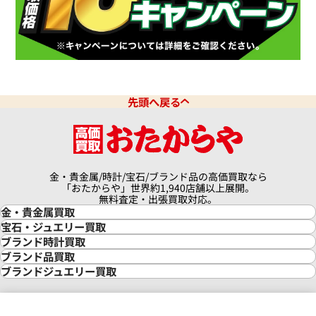
先頭へ戻る
金・貴金属/時計/宝石/ブランド品の高価買取なら
「おたからや」世界約1,940店舗以上展開。
無料査定・出張買取対応。
金・貴金属買取
金買取
宝石・ジュエリー買取
金の相場価格情報
宝石・ジュエリー買取
ブランド時計買取
金の参考買取価格一覧
ダイヤモンド買取
時計買取
ブランド品買取
インゴット買取
ダイヤモンド・宝石の参考価格一覧
ロレックス買取
ブランド買取
ブランドジュエリー買取
インゴットの相場価格情報
リング・結婚指輪買取
ロレックス デイトナ買取
ルイ・ヴィトン買取
カルティエ買取
24金買取
エメラルド買取
ロレックス サブマリーナー買取
ルイ・ヴィトン買取の参考価格一覧
ティファニー買取
24金の相場価格情報
サファイア買取
ロレックス GMTマスター買取
エルメス買取
ブルガリ買取