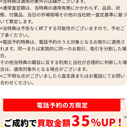
※当特典は適用対象外の店舗がございます。
※通常査定額は、当特典の適用有無にかかわらず、品目、状
態、付属品、当日の市場相場その他の当社統一査定基準に基づ
いて算定します。
ブルガリ ブルガリブルガリ ネックレス ペ
ブルガリ トンドハ
※当特典は予告なく終了する可能性がございますので、予めご
ンダントトップ
了承ください。
参考買取価格
参考買取価格
※電話予約特典は、電話予約のうえ対象となるお取引に適用さ
113,000
円
81,000
円
れます。同一または実質的に同一のお取引、取引を分割した場
2025年7月17日時点
2026年6月17日時
合、
その他当特典の趣旨に反する利用と当社が合理的に判断した場
合は、適用対象外となる場合がございます。
※ご不明な点がございましたら査定員またはお電話にてお問い
合わせください。
ブランド品買取強化中！売るなら今！