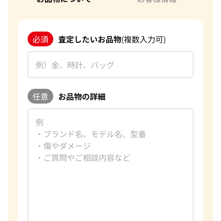
必須
査定したいお品物
(複数入力可)
任意
お品物の詳細