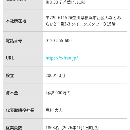
フランク ミュラー買取
町3-33-7 若葉ビル1階
リシャール・ミル買取
タグ・ホイヤー買取
〒220-6115 神奈川県横浜市西区みなとみ
パネライ買取
本社所在地
らい2丁目3-3 クイーンズタワーB 15階
チューダー（チュードル）買取
電話番号
0120-555-600
URL
https://e-fran.jp/
設立
2000年3月
資本金
4億8,000万円
代表取締役社長
鹿村 大志
従業員数
1863名（2026年4月1日時点）