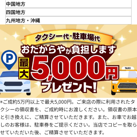
秋田県
埼玉県
富山県
三重県
中国地方
山形県
千葉県
石川県
滋賀県
鳥取県
四国地方
福島県
茨城県
山梨県
京都府
島根県
徳島県
九州地方・沖縄
栃木県
長野県
大阪府
岡山県
香川県
福岡県
群馬県
岐阜県
兵庫県
広島県
愛媛県
佐賀県
静岡県
奈良県
山口県
長崎県
愛知県
和歌山県
熊本県
大分県
宮崎県
鹿児島県
※ご成約5万円以上で最大5,000円。ご来店の際に利用されたタ
クシーの領収書を、ご成約時にお渡しください。領収書の原本
と引き換えに、ご精算させていただきます。また、お車でお越
しのお客様は、駐車券をご提示ください。当店でコピーを取ら
せていただいた後、ご精算させていただきます。