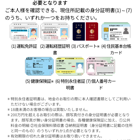
必要となります
ご本人様を確認できる、現住所記載の身分証明書(1)～(7)
のうち、いずれか一つをお持ちください。
(1) 運転免許証
(2) 運転経歴証明
(3) パスポート※
(4) 住民基本台帳
書
カード
(5) 健康保険証※
(6) 特別永住者証
(7) 個人番号カー
明書
ド
特別永住者証明書は、地金のお取引の際に本人確認書類としてご利用い
ただけない場合がございます。
18歳未満のお客様の場合は買取いたしません。
200万円を超えるお取引の際は、顔写真付きの身分証明書が必要となり
ます。顔写真が無い身分証明書の場合、各種健康保険証に加え、①公共
料金の明細 ②社会保険料領収書 ③納税証明書（身分証明書に記載の住所
と同一のもの）のうちいずれか1点が必要となります。
有効期限の切れた身分証明書はお取り扱いできません。