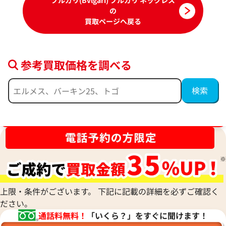
ブルガリ(Bvlgari) ブルガリ ネックレス
の
買取ページへ戻る
参考買取価格を調べる
ブルガリ ディーヴァドリーム ネックレス
ブルガリ ネックレ
参考買取価格
参考買取価格
365,000
円
331,000
円
ブランド品買取強化中！売るなら今！
2026年6月17日時点
2026年4月17日時
上限・条件がございます。 下記に記載の詳細を必ずご確認く
ださい。
通話料無料！
「いくら？」をすぐに聞けます！