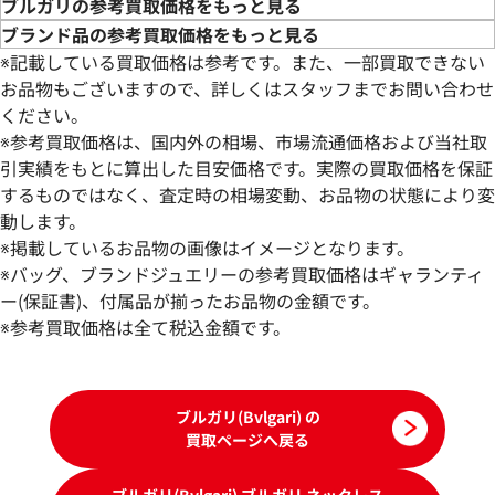
ブルガリの参考買取価格をもっと見る
ブランド品の参考買取価格をもっと見る
※記載している買取価格は参考です。また、一部買取できない
お品物もございますので、詳しくはスタッフまでお問い合わせ
ください。
※参考買取価格は、国内外の相場、市場流通価格および当社取
引実績をもとに算出した目安価格です。実際の買取価格を保証
するものではなく、査定時の相場変動、お品物の状態により変
動します。
ブルガリ パレンテシ ネックレス
ブルガリ ネックレ
※掲載しているお品物の画像はイメージとなります。
参考買取価格
参考買取価格
※バッグ、ブランドジュエリーの参考買取価格はギャランティ
408,000
ー(保証書)、付属品が揃ったお品物の金額です。
円
387,000
円
2025年9月17日時点
2026年6月17日時
※参考買取価格は全て税込金額です。
ブルガリ(Bvlgari) の
買取ページへ戻る