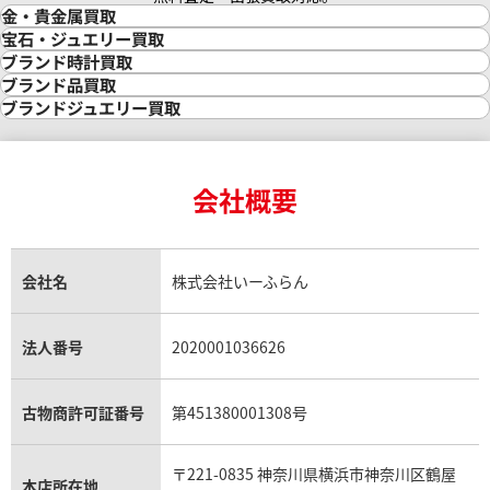
金・貴金属買取
金買取
宝石・ジュエリー買取
金の相場価格情報
宝石・ジュエリー買取
ブランド時計買取
金の参考買取価格一覧
ダイヤモンド買取
時計買取
ブランド品買取
インゴット買取
ダイヤモンド・宝石の参考価格一覧
ロレックス買取
ブランド買取
ブランドジュエリー買取
インゴットの相場価格情報
リング・結婚指輪買取
ロレックス デイトナ買取
ルイ・ヴィトン買取
カルティエ買取
24金買取
エメラルド買取
ロレックス サブマリーナー買取
ルイ・ヴィトン買取の参考価格一覧
ティファニー買取
24金の相場価格情報
サファイア買取
ロレックス GMTマスター買取
エルメス買取
ブルガリ買取
18金買取
ルビー買取
ロレックス エクスプローラー買取
会社概要
エルメス バーキン買取
ヴァンクリーフ＆アーペル買取
18金の相場価格情報
ヒスイ買取
ロレックス デイトジャスト買取
エルメス ケリー買取
ハリーウィンストン買取
金のアクセサリー買取
オパール買取
ロレックス 買取の参考価格一覧
エルメス買取の参考価格一覧
クロムハーツ買取
金貨買取
トパーズ買取
パテック フィリップ買取
シャネル買取
フレッド買取
貴金属買取
タンザナイト買取
パテック フィリップノーチラス買取
シャネル マトラッセ買取
ショーメ買取
会社名
株式会社いーふらん
プラチナ買取
アメジスト買取
オーデマ ピゲ買取
シャネル買取の参考価格一覧
ショパール買取
銀・シルバー買取
パライバトルマリン買取
オーデマ ピゲ ロイヤルオーク買取
ディオール買取
タサキ買取
パラジウム買取
キャッツアイ買取
ヴァシュロン・コンスタンタン買取
セリーヌ買取
法人番号
2020001036626
ダミアーニ買取
アレキサンドライト買取
A.ランゲ&ゾーネ買取
フェンディ買取
ピアジェ買取
ガーネット買取
ブレゲ買取
グッチ買取
ブシュロン買取
アクアマリン買取
オメガ買取
プラダ買取
古物商許可証番号
第451380001308号
モーブッサン買取
ウブロ買取
ミキモト買取
IWC買取
グラフ買取
〒221-0835 神奈川県横浜市神奈川区鶴屋
カルティエ買取
本店所在地