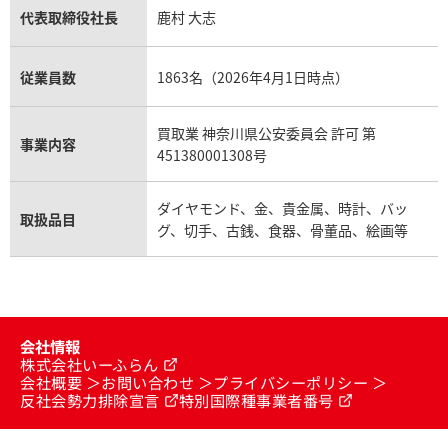
代表取締役社長
鹿村 大志
従業員数
1863名（2026年4月1日時点）
買取業 神奈川県公安委員会 許可 第
事業内容
451380001308号
ダイヤモンド、金、貴金属、時計、バッ
取扱品目
グ、切手、古銭、食器、骨董品、絵画等
会社情報
株式会社いーふらん
会社概要
お問い合わせ
プライバシーポリシー
反社会勢力排除宣言
特別国際種事業者番号