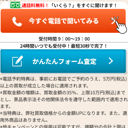
ルミノックス
ウブロ
GUCCI
ジェイコブ
Piaget
通話料無料！
「いくら？」をすぐに聞けます！
Ressence
ETERNA
グッチ
Gerald Genta
ピアジェ
レッセンス
エテルナ
Graham
ジェラルド・ジェンタ
PIERRE KUNZ
ROGER DUBUIS
EDOX
グラハム
Jaeger-LeCoultre
ピエール・クンツ
ロジェ・デュブイ
エドックス
Grand Seiko
ジャガー・ルクルト
FRANCK MULLER
ROLEX
EBERHARD
グランドセイコー
Jaquet Droz
受付時間 9：00〜19：00
フランク ミュラー
ロレックス
エベラール
CORUM
ジャケ・ドロー
24時間いつでも受付中！最短30秒で完了！
BOUCHERON
LONGINES
EBEL
コルム
Girard-Perregaux
ブシュロン
ロンジン
エベル
Concord
ジラール・ペルゴ
BREITLING
EPOS
コンコルド
Sinn
ィリップ カラトラバ 5196R-
ブライトリング
パテック フィリップ カラトラバ 
エポス
ジン
バー
Blancpain
001
Hermes
STOWA
※電話予約特典は、事前にお電話でご予約のうえ、5万円(税込)
ブランパン
エルメス
価格
参考買取価格
ストーヴァ
以上の買取が成立した場合に適用されます。
BVLGARI
OMEGA
円
3,540,000
円
SEIKO
※買取金額の増額は、買取金額の35％、上限10万円(税込)まで
ブルガリ
9月27日時点の参考買取価格です
※2026年7月27日時点の参考
オメガ
セイコー
とし、景品表示法その他関係法令を遵守した範囲内で適用され
Breguet
ORIENT
CENTURY
ます。
ブレゲ
オリエント
センチュリー
※当特典は、弊社買取価格からの金額UPになります。また、適
BULOVA
ORIS
ZENITH
用外商品はありません。
ブローバ
オリス
ゼニス
※他キャンペーンとの併用は可能ですが、増額分の合計上限は