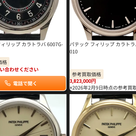
ィリップ カラトラバ 6007G-
パテック フィリップ カラトラバ 
010
価格
い合わせください
参考買取価格
3,823,000
円
電話で聞く
※2026年2月9日時点の参考買