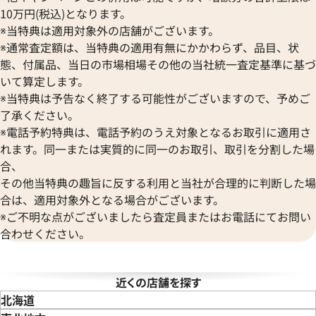
Bell & Ross
Audemars Piguet
10万円(税込)となります。
ベル＆ロス
オーデマ ピゲ
※当特典は適用対象外の店舗がございます。
BAUME＆MERCIER
Vacheron Constantin
※通常査定額は、当特典の適用有無にかかわらず、品目、状
ボーム＆メルシエ
ヴァシュロン・コンスタンタン
態、付属品、当日の市場相場その他の当社統一査定基準に基づ
BALL Watch
Van Cleef & Arpels
いて算定します。
ボール ウォッチ
ヴァンクリーフ＆アーペル
※当特典は予告なく終了する可能性がございますので、予めご
Versace
了承ください。
ヴェルサーチ
※電話予約特典は、電話予約のうえ対象となるお取引に適用さ
Wempe
れます。同一または実質的に同一のお取引、取引を分割した場
ィリップ カラトラバ 5119G-
パテック フィリップ カラトラバ 
ヴェンペ
合、
001
その他当特典の趣旨に反する利用と当社が合理的に判断した場
合は、適用対象外となる場合がございます。
価格
参考買取価格
※ご不明な点がございましたら査定員またはお電話にてお問い
い合わせください
価格はお問い合わせください
合わせください。
電話で聞く
電話で聞く
近くの店舗を探す
北海道