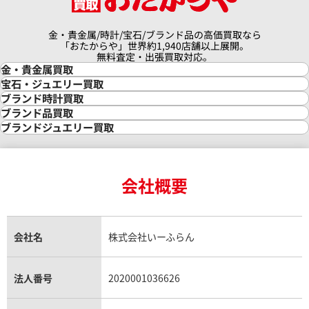
金・貴金属/時計/宝石/ブランド品の高価買取なら
「おたからや」世界約1,940店舗以上展開。
無料査定・出張買取対応。
金・貴金属買取
金買取
宝石・ジュエリー買取
金の相場価格情報
宝石・ジュエリー買取
ブランド時計買取
金の参考買取価格一覧
ダイヤモンド買取
時計買取
ブランド品買取
インゴット買取
ダイヤモンド・宝石の参考価格一覧
ロレックス買取
ブランド買取
ブランドジュエリー買取
インゴットの相場価格情報
リング・結婚指輪買取
ロレックス デイトナ買取
ルイ・ヴィトン買取
カルティエ買取
24金買取
エメラルド買取
ロレックス サブマリーナー買取
ルイ・ヴィトン買取の参考価格一覧
ティファニー買取
24金の相場価格情報
サファイア買取
ロレックス GMTマスター買取
エルメス買取
ブルガリ買取
18金買取
ルビー買取
ロレックス エクスプローラー買取
会社概要
ィリップ カラトラバ 5127R-
パテック フィリップ カラトラバ 
エルメス バーキン買取
ヴァンクリーフ＆アーペル買取
18金の相場価格情報
ヒスイ買取
ロレックス デイトジャスト買取
エルメス ケリー買取
ハリーウィンストン買取
001
金のアクセサリー買取
オパール買取
ロレックス 買取の参考価格一覧
エルメス買取の参考価格一覧
クロムハーツ買取
価格
参考買取価格
金貨買取
トパーズ買取
パテック フィリップ買取
シャネル買取
フレッド買取
貴金属買取
円
2,662,000
円
タンザナイト買取
パテック フィリップノーチラス買取
シャネル マトラッセ買取
ショーメ買取
会社名
株式会社いーふらん
12月9日時点の参考買取価格です
※2022年7月27日時点の参考
プラチナ買取
アメジスト買取
オーデマ ピゲ買取
シャネル買取の参考価格一覧
ショパール買取
銀・シルバー買取
パライバトルマリン買取
オーデマ ピゲ ロイヤルオーク買取
ディオール買取
タサキ買取
パラジウム買取
キャッツアイ買取
ヴァシュロン・コンスタンタン買取
セリーヌ買取
法人番号
2020001036626
ダミアーニ買取
アレキサンドライト買取
A.ランゲ&ゾーネ買取
フェンディ買取
ピアジェ買取
ガーネット買取
ブレゲ買取
グッチ買取
ブシュロン買取