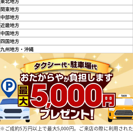
東北地方
青森県
岩手県
宮城県
秋田県
山形県
福島県
関東地方
東京都
神奈川県
埼玉県
千葉県
茨城県
栃木県
群馬県
中部地方
新潟県
富山県
石川県
山梨県
長野県
岐阜県
静岡県
愛知県
近畿地方
三重県
滋賀県
京都府
大阪府
兵庫県
奈良県
和歌山県
中国地方
鳥取県
島根県
岡山県
広島県
山口県
四国地方
徳島県
香川県
愛媛県
九州地方・沖縄
福岡県
佐賀県
長崎県
熊本県
大分県
宮崎県
鹿児島県
ィリップ カラトラバ 5119J-
パテックフィリップ カラトラバ 5
001
価格
い合わせください
参考買取価格
2,679,000
円
電話で聞く
※2026年4月9日時点の参考買
※ご成約5万円以上で最大5,000円。ご来店の際に利用された