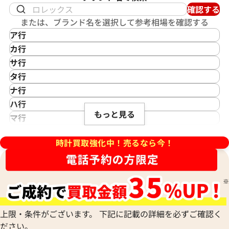
確認する
または、ブランド名を選択して参考相場を確認する
ア行
IKEPOD
カ行
アイクポッド
CASIO
サ行
IWC
カシオ
Saint Laurent
タ行
アイダブリューシー
Cartier
サンローラン
TAG Heuer
ナ行
Azimuth
カルティエ
Shellman
タグ・ホイヤー
NOMOS Glashütte
ハ行
アジムース
ィリップ カラトラバ 5196P-
パテック フィリップ カラトラバ 
Gaga Milano
シェルマン
Daniel Roth
もっと見る
ノモス グラスヒュッテ
Hamilton
マ行
ANONIMO
001
ガガミラノ
CITIZEN
ダニエル・ロート
ハミルトン
MIDO
ラ行
アノーニモ
Quinting
シチズン
TUDOR
価格
参考買取価格
Harry Winston
ミドー
時計買取強化中！売るなら今！
RALPH LAUREN
Alain Silberstein
クインティング
CHANEL
チューダー(チュードル)
い合わせください
価格はお問い合わせください
ハリー・ウィンストン
MAURICE LACROIX
ラルフ ローレン
アラン・シルベスタイン
Cuervo y Sobrinos
シャネル
Tiffany & Co.
Patek Philippe
モーリス・ラクロア
Richard Mille
Armand Nicolet
クエルボ・イ・ソブリノス
Chopard
ティファニー
電話で聞く
電話で聞く
パテック フィリップ
リシャール・ミル
アルマン・ニコレ
CVSTOS
ショパール
Dior
Panerai
Louis Vuitton
WALTHAM
クストス
CHAUMET
ディオール
パネライ
ルイ・ヴィトン
ウォルサム
Chronoswiss
ショーメ
Parmigiani Fleurier
上限・条件がございます。 下記に記載の詳細を必ずご確認く
Luminox
HUBLOT
クロノスイス
Jacob & Co.
ださい。
パルミジャーニ・フルリエ