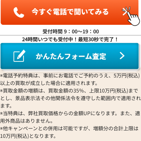
受付時間 9：00〜19：00
24時間いつでも受付中！最短30秒で完了！
ィリップ カラトラバ 5296R-
パテック フィリップ カラトラバ 
001 シルバー
※電話予約特典は、事前にお電話でご予約のうえ、5万円(税込)
以上の買取が成立した場合に適用されます。
価格
参考買取価格
※買取金額の増額は、買取金額の35％、上限10万円(税込)まで
円
3,750,000
円
6月27日時点の参考買取価格です
※2026年6月27日時点の参考
とし、景品表示法その他関係法令を遵守した範囲内で適用され
ます。
※当特典は、弊社買取価格からの金額UPになります。また、適
用外商品はありません。
※他キャンペーンとの併用は可能ですが、増額分の合計上限は
10万円(税込)となります。