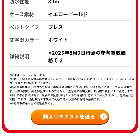
防水性能
30m
ケース素材
イエローゴールド
ベルトタイプ
ブレス
文字盤カラー
ホワイト
※2025年8月9日時点の参考買取価
詳細説明
格です
※画像はイメージとなります。
※記載している買取価格は参考です。また、一部買取できないお品物もございますので、詳しくはス
タッフまでお問い合わせください。
※参考買取価格は、国内外の相場、市場流通価格および当社取引実績をもとに算出した目安価格で
す。実際の買取価格を保証するものではなく、査定時の相場変動、お品物の状態により変動します。
※時計の参考買取価格は、最新の保証書(現行モデルの場合は日付が３か月以内)であり、付属品が全
て揃っており、当社規定で未使用と判断できる状態のお品物の金額です。
※参考買取価格は全て税込金額です。