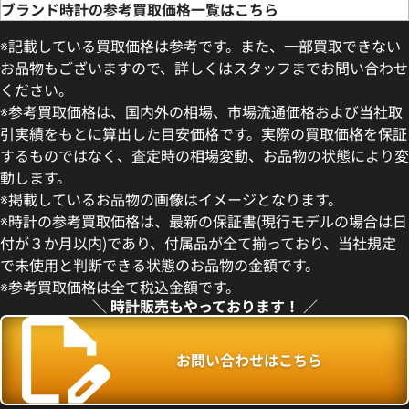
ブランド時計の参考買取価格一覧はこちら
※記載している買取価格は参考です。また、一部買取できない
お品物もございますので、詳しくはスタッフまでお問い合わせ
ください。
※参考買取価格は、国内外の相場、市場流通価格および当社取
引実績をもとに算出した目安価格です。実際の買取価格を保証
するものではなく、査定時の相場変動、お品物の状態により変
動します。
ィリップ カラトラバ 5298P-
パテック フィリップ カラトラバ 
※掲載しているお品物の画像はイメージとなります。
001 ブラック
※時計の参考買取価格は、最新の保証書(現行モデルの場合は日
参考買取価格
付が３か月以内)であり、付属品が全て揃っており、当社規定
価格
価格はお問い合わせください
で未使用と判断できる状態のお品物の金額です。
円
※参考買取価格は全て税込金額です。
10月27日時点の参考買取価格で
電話で聞く
＼ 時計販売もやっております！ ／
お問い合わせはこちら