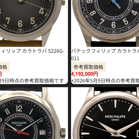
ィリップ カラトラバ 5226G-
パテックフィリップ カラトラバ 
011
価格
参考買取価格
円
4,192,000
円
年1月9日時点の参考買取価格です
※2026年5月9日時点の参考買