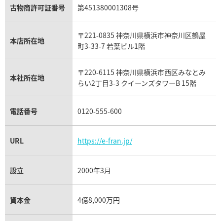
アクアマリン買取
オメガ買取
プラダ買取
古物商許可証番号
第451380001308号
モーブッサン買取
ウブロ買取
ミキモト買取
IWC買取
グラフ買取
〒221-0835 神奈川県横浜市神奈川区鶴屋
カルティエ買取
本店所在地
フランク ミュラー買取
町3-33-7 若葉ビル1階
リシャール・ミル買取
タグ・ホイヤー買取
〒220-6115 神奈川県横浜市西区みなとみ
パネライ買取
本社所在地
らい2丁目3-3 クイーンズタワーB 15階
チューダー（チュードル）買取
電話番号
0120-555-600
URL
https://e-fran.jp/
設立
2000年3月
資本金
4億8,000万円