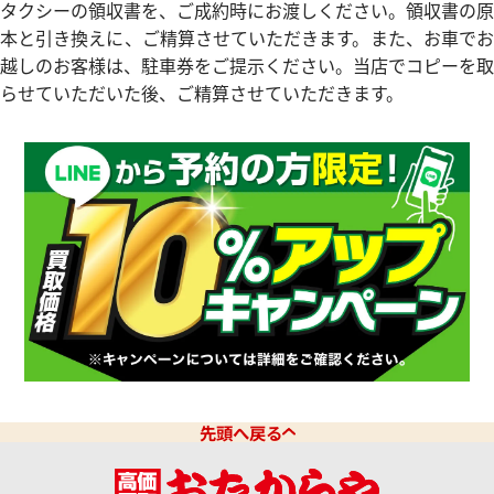
タクシーの領収書を、ご成約時にお渡しください。領収書の原
本と引き換えに、ご精算させていただきます。また、お車でお
越しのお客様は、駐車券をご提示ください。当店でコピーを取
らせていただいた後、ご精算させていただきます。
ィリップ カラトラバ 5116R-
パテック フィリップ カラトラバ 
001
価格
参考買取価格
円
3,020,000
円
11月9日時点の参考買取価格です
※2026年2月27日時点の参考
先頭へ戻る