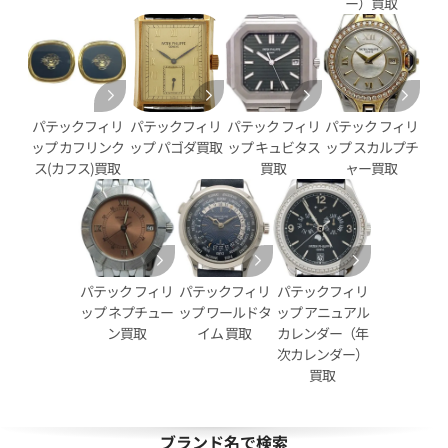
ー）買取
パテックフィリ
パテックフィリ
パテック フィリ
パテック フィリ
ップ カフリンク
ップ パゴダ買取
ップ キュビタス
ップ スカルプチ
ス(カフス)買取
買取
ャー買取
ィリップ カラトラバ パイロッ
パテック フィリップ カラトラ
イム 7234R-001
タイム 5134J-011
価格
参考買取価格
パテック フィリ
パテックフィリ
パテックフィリ
円
2,566,000
円
ップ ネプチュー
ップ ワールドタ
ップ アニュアル
3月27日時点の参考買取価格です
※2025年3月9日時点の参考買
ン買取
イム 買取
カレンダー（年
次カレンダー）
買取
ブランド名で検索