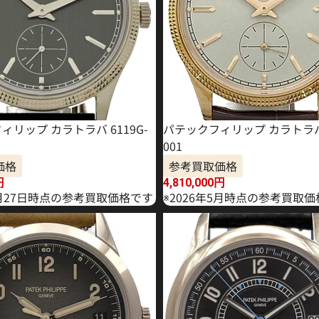
ィリップ カラトラバ 6119G-
パテックフィリップ カラトラバ 6
001
価格
参考買取価格
円
4,810,000
円
2月27日時点の参考買取価格です
※2026年5月時点の参考買取