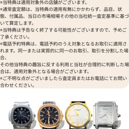
※当特典は適用対象外の店舗がございます。
※通常査定額は、当特典の適用有無にかかわらず、品目、状
態、付属品、当日の市場相場その他の当社統一査定基準に基づ
いて算定します。
※当特典は予告なく終了する可能性がございますので、予めご
了承ください。
※電話予約特典は、電話予約のうえ対象となるお取引に適用さ
れます。同一または実質的に同一のお取引、取引を分割した場
フィリップ カラトラバ ウォッチ
パテック フィリップ カラトラ
合、
ランドエキシビジョン 東京2023
アート グランドエキシビジョン 
その他当特典の趣旨に反する利用と当社が合理的に判断した場
7127G-010
合は、適用対象外となる場合がございます。
※ご不明な点がございましたら査定員またはお電話にてお問い
価格
参考買取価格
合わせください。
い合わせください
価格はお問い合わせください
電話で聞く
電話で聞く