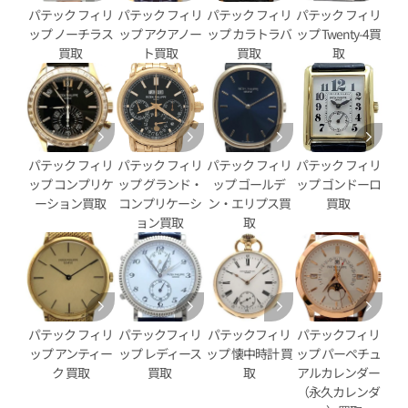
パテック フィリ
パテック フィリ
パテック フィリ
パテック フィリ
ップ ノーチラス
ップ アクアノー
ップ カラトラバ
ップ Twenty-4買
買取
ト買取
買取
取
パテック フィリ
パテック フィリ
パテック フィリ
パテック フィリ
ップ コンプリケ
ップ グランド・
ップ ゴールデ
ップ ゴンドーロ
ーション買取
コンプリケーシ
ン・エリプス買
買取
ョン買取
取
ィリップ カラトラバ パイロッ
パテック フィリップ カラトラ
イム 5524G-001
ト トラベルタイム 7234G-001
価格
参考買取価格
円
4,690,000
円
4月27日時点の参考買取価格です
※2026年6月27日時点の参考
パテック フィリ
パテックフィリ
パテックフィリ
パテックフィリ
ップ アンティー
ップ レディース
ップ 懐中時計 買
ップ パーペチュ
ク 買取
買取
取
アルカレンダー
（永久カレンダ