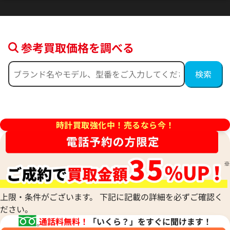
参考買取価格を調べる
ィリップ カラトラバ 5296G-
パテック フィリップ カラトラバ 
時計買取強化中！売るなら今！
010 シルバー
価格
参考買取価格
円
3,449,000
円
8月27日時点の参考買取価格です
※2023年8月9日時点の参考買
上限・条件がございます。 下記に記載の詳細を必ずご確認く
ださい。
通話料無料！
「いくら？」をすぐに聞けます！