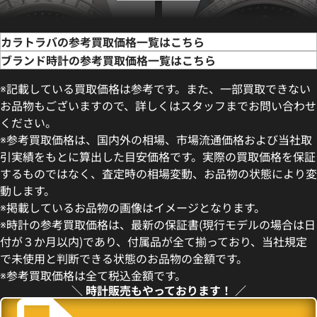
カラトラバの参考買取価格一覧はこちら
ブランド時計の参考買取価格一覧はこちら
※記載している買取価格は参考です。また、一部買取できない
お品物もございますので、詳しくはスタッフまでお問い合わせ
ください。
※参考買取価格は、国内外の相場、市場流通価格および当社取
引実績をもとに算出した目安価格です。実際の買取価格を保証
するものではなく、査定時の相場変動、お品物の状態により変
動します。
ィリップ カラトラバ 5298P-
パテック フィリップ カラトラバ 
※掲載しているお品物の画像はイメージとなります。
001 ブラック
※時計の参考買取価格は、最新の保証書(現行モデルの場合は日
参考買取価格
付が３か月以内)であり、付属品が全て揃っており、当社規定
価格
価格はお問い合わせください
で未使用と判断できる状態のお品物の金額です。
円
※参考買取価格は全て税込金額です。
10月27日時点の参考買取価格で
電話で聞く
＼ 時計販売もやっております！ ／