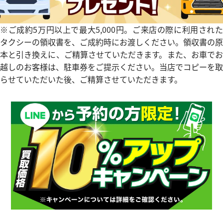
2,679,000
円
電話で聞く
※2026年4月9日時点の参考買
※ご成約5万円以上で最大5,000円。ご来店の際に利用された
タクシーの領収書を、ご成約時にお渡しください。領収書の原
本と引き換えに、ご精算させていただきます。また、お車でお
越しのお客様は、駐車券をご提示ください。当店でコピーを取
らせていただいた後、ご精算させていただきます。
ィリップ カラトラバ 5116R-
パテック フィリップ カラトラバ 
001
価格
参考買取価格
円
3,020,000
円