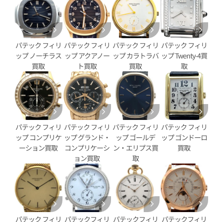
パテック フィリ
パテック フィリ
パテック フィリ
パテック フィリ
ップ ノーチラス
ップ アクアノー
ップ カラトラバ
ップ Twenty-4買
買取
ト買取
買取
取
パテック フィリ
パテック フィリ
パテック フィリ
パテック フィリ
ップ コンプリケ
ップ グランド・
ップ ゴールデ
ップ ゴンドーロ
ーション買取
コンプリケーシ
ン・エリプス買
買取
ョン買取
取
ィリップ カラトラバ パイロッ
パテック フィリップ カラトラ
イム 5524G-001
ト トラベルタイム 7234G-001
価格
参考買取価格
円
4,690,000
円
4月27日時点の参考買取価格です
※2026年6月27日時点の参考
パテック フィリ
パテックフィリ
パテックフィリ
パテックフィリ