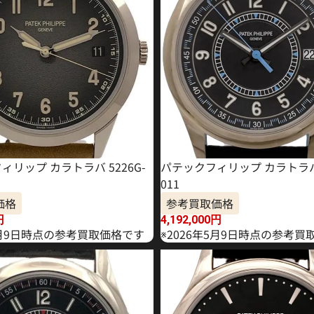
ィリップ カラトラバ 5226G-
パテックフィリップ カラトラバ 
011
価格
参考買取価格
円
4,192,000
円
年1月9日時点の参考買取価格です
※2026年5月9日時点の参考買