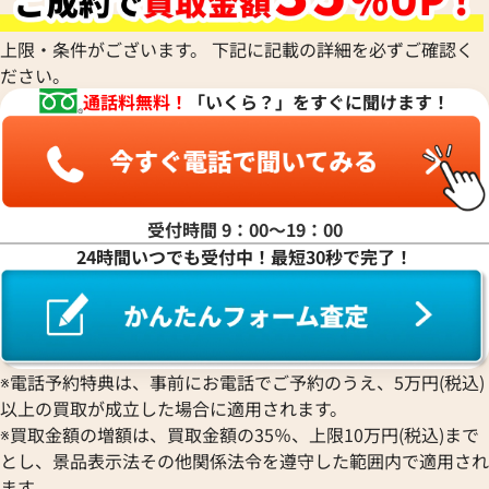
Louis Vuitton
WALTHAM
クストス
CHAUMET
ディオール
パネライ
ルイ・ヴィトン
ウォルサム
Chronoswiss
ショーメ
Parmigiani Fleurier
上限・条件がございます。 下記に記載の詳細を必ずご確認く
Luminox
HUBLOT
クロノスイス
Jacob & Co.
ださい。
パルミジャーニ・フルリエ
ルミノックス
ウブロ
GUCCI
ジェイコブ
Piaget
通話料無料！
「いくら？」をすぐに聞けます！
Ressence
ETERNA
グッチ
Gerald Genta
ピアジェ
レッセンス
エテルナ
Graham
ジェラルド・ジェンタ
PIERRE KUNZ
ROGER DUBUIS
EDOX
グラハム
Jaeger-LeCoultre
ピエール・クンツ
ロジェ・デュブイ
エドックス
Grand Seiko
ジャガー・ルクルト
FRANCK MULLER
ROLEX
EBERHARD
グランドセイコー
Jaquet Droz
受付時間 9：00〜19：00
フランク ミュラー
ロレックス
エベラール
CORUM
ジャケ・ドロー
24時間いつでも受付中！最短30秒で完了！
BOUCHERON
LONGINES
EBEL
コルム
Girard-Perregaux
ブシュロン
ロンジン
エベル
Concord
ジラール・ペルゴ
BREITLING
EPOS
コンコルド
Sinn
ィリップ カラトラバ 5196R-
ブライトリング
パテック フィリップ カラトラバ 
エポス
ジン
バー
Blancpain
001
Hermes
STOWA
※電話予約特典は、事前にお電話でご予約のうえ、5万円(税込)
ブランパン
エルメス
価格
参考買取価格
ストーヴァ
以上の買取が成立した場合に適用されます。
BVLGARI
OMEGA
円
3,540,000
円
SEIKO
※買取金額の増額は、買取金額の35％、上限10万円(税込)まで
ブルガリ
9月27日時点の参考買取価格です
※2026年7月27日時点の参考
オメガ
セイコー
とし、景品表示法その他関係法令を遵守した範囲内で適用され
Breguet
ORIENT
CENTURY
ます。