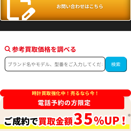
お問い合わせはこちら
参考買取価格を調べる
ィリップ カラトラバ 5296G-
パテック フィリップ カラトラバ 
時計買取強化中！売るなら今！
010 シルバー
価格
参考買取価格
円
3,449,000
円
8月27日時点の参考買取価格です
※2023年8月9日時点の参考買