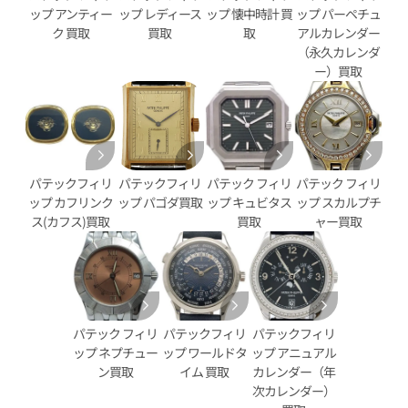
ップ アンティー
ップ レディース
ップ 懐中時計 買
ップ パーペチュ
ク 買取
買取
取
アルカレンダー
（永久カレンダ
ー）買取
パテックフィリ
パテックフィリ
パテック フィリ
パテック フィリ
ップ カフリンク
ップ パゴダ買取
ップ キュビタス
ップ スカルプチ
ス(カフス)買取
買取
ャー買取
ィリップ カラトラバ パイロッ
パテック フィリップ カラトラ
イム 7234R-001
タイム 5134J-011
価格
参考買取価格
パテック フィリ
パテックフィリ
パテックフィリ
円
2,566,000
円
ップ ネプチュー
ップ ワールドタ
ップ アニュアル
3月27日時点の参考買取価格です
※2025年3月9日時点の参考買
ン買取
イム 買取
カレンダー（年
次カレンダー）