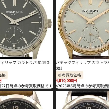
ィリップ カラトラバ 6119G-
パテックフィリップ カラトラバ 6
001
価格
参考買取価格
円
4,810,000
円
2月27日時点の参考買取価格です
※2026年5月時点の参考買取