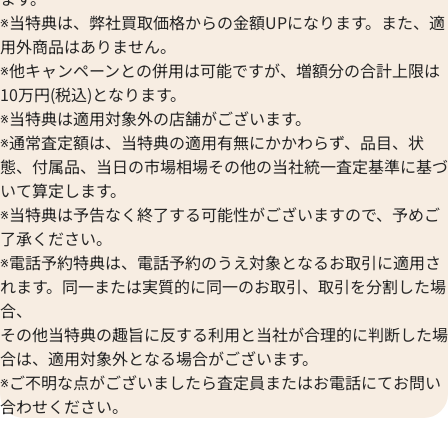
ブレゲ
オリエント
センチュリー
※当特典は、弊社買取価格からの金額UPになります。また、適
BULOVA
ORIS
ZENITH
用外商品はありません。
ブローバ
オリス
ゼニス
※他キャンペーンとの併用は可能ですが、増額分の合計上限は
Bell & Ross
Audemars Piguet
10万円(税込)となります。
ベル＆ロス
オーデマ ピゲ
※当特典は適用対象外の店舗がございます。
BAUME＆MERCIER
Vacheron Constantin
※通常査定額は、当特典の適用有無にかかわらず、品目、状
ボーム＆メルシエ
ヴァシュロン・コンスタンタン
態、付属品、当日の市場相場その他の当社統一査定基準に基づ
BALL Watch
Van Cleef & Arpels
いて算定します。
ボール ウォッチ
ヴァンクリーフ＆アーペル
※当特典は予告なく終了する可能性がございますので、予めご
Versace
了承ください。
ヴェルサーチ
※電話予約特典は、電話予約のうえ対象となるお取引に適用さ
Wempe
れます。同一または実質的に同一のお取引、取引を分割した場
ィリップ カラトラバ 5119G-
パテック フィリップ カラトラバ 
ヴェンペ
合、
001
その他当特典の趣旨に反する利用と当社が合理的に判断した場
合は、適用対象外となる場合がございます。
価格
参考買取価格
※ご不明な点がございましたら査定員またはお電話にてお問い
い合わせください
価格はお問い合わせください
合わせください。
電話で聞く
電話で聞く