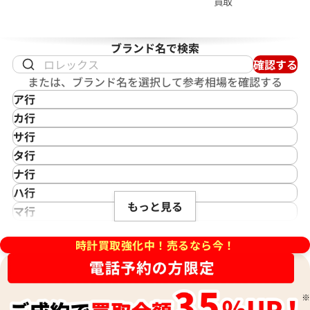
買取
ブランド名で検索
確認する
または、ブランド名を選択して参考相場を確認する
ア行
IKEPOD
カ行
アイクポッド
CASIO
サ行
IWC
カシオ
Saint Laurent
タ行
アイダブリューシー
Cartier
サンローラン
TAG Heuer
ナ行
Azimuth
カルティエ
Shellman
タグ・ホイヤー
NOMOS Glashütte
ハ行
アジムース
ィリップ カラトラバ 5196P-
パテック フィリップ カラトラバ 
Gaga Milano
シェルマン
Daniel Roth
もっと見る
ノモス グラスヒュッテ
Hamilton
マ行
ANONIMO
001
ガガミラノ
CITIZEN
ダニエル・ロート
ハミルトン
MIDO
ラ行
アノーニモ
Quinting
シチズン
TUDOR
価格
参考買取価格
Harry Winston
ミドー
時計買取強化中！売るなら今！
RALPH LAUREN
Alain Silberstein
クインティング
CHANEL
チューダー(チュードル)
い合わせください
価格はお問い合わせください
ハリー・ウィンストン
MAURICE LACROIX
ラルフ ローレン
アラン・シルベスタイン
Cuervo y Sobrinos
シャネル
Tiffany & Co.
Patek Philippe
モーリス・ラクロア
Richard Mille
Armand Nicolet
クエルボ・イ・ソブリノス
Chopard
ティファニー
電話で聞く
電話で聞く
パテック フィリップ
リシャール・ミル
アルマン・ニコレ
CVSTOS
ショパール
Dior
Panerai