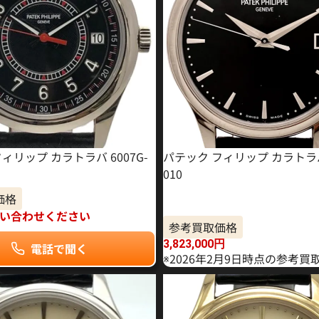
ィリップ カラトラバ 6007G-
パテック フィリップ カラトラバ 
010
価格
い合わせください
参考買取価格
3,823,000
円
電話で聞く
※2026年2月9日時点の参考買