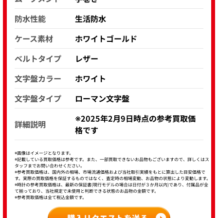
防水性能
生活防水
ケース素材
ホワイトゴールド
ベルトタイプ
レザー
文字盤カラー
ホワイト
文字盤タイプ
ローマン文字盤
※2025年2月9日時点の参考買取価
詳細説明
格です
※画像はイメージとなります。
※記載している買取価格は参考です。また、一部買取できないお品物もございますので、詳しくはス
タッフまでお問い合わせください。
※参考買取価格は、国内外の相場、市場流通価格および当社取引実績をもとに算出した目安価格で
す。実際の買取価格を保証するものではなく、査定時の相場変動、お品物の状態により変動します。
※時計の参考買取価格は、最新の保証書(現行モデルの場合は日付が３か月以内)であり、付属品が全
て揃っており、当社規定で未使用と判断できる状態のお品物の金額です。
※参考買取価格は全て税込金額です。