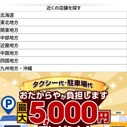
近くの店舗を探す
北海道
東北地方
青森県
岩手県
宮城県
秋田県
山形県
福島県
関東地方
東京都
神奈川県
埼玉県
千葉県
茨城県
栃木県
群馬県
中部地方
新潟県
富山県
石川県
山梨県
長野県
岐阜県
静岡県
愛知県
近畿地方
三重県
滋賀県
京都府
大阪府
兵庫県
奈良県
和歌山県
中国地方
鳥取県
島根県
岡山県
広島県
山口県
四国地方
徳島県
香川県
愛媛県
九州地方・沖縄
福岡県
佐賀県
長崎県
熊本県
大分県
宮崎県
鹿児島県
ィリップ カラトラバ 5119J-
パテックフィリップ カラトラバ 5
001
価格
い合わせください
参考買取価格