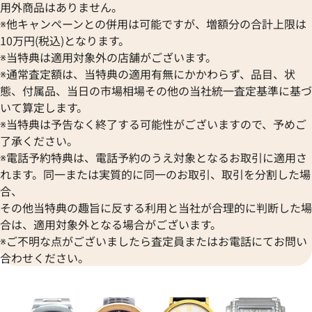
用外商品はありません。
※他キャンペーンとの併用は可能ですが、増額分の合計上限は
10万円(税込)となります。
※当特典は適用対象外の店舗がございます。
※通常査定額は、当特典の適用有無にかかわらず、品目、状
態、付属品、当日の市場相場その他の当社統一査定基準に基づ
いて算定します。
※当特典は予告なく終了する可能性がございますので、予めご
了承ください。
※電話予約特典は、電話予約のうえ対象となるお取引に適用さ
れます。同一または実質的に同一のお取引、取引を分割した場
フィリップ カラトラバ ウォッチ
パテック フィリップ カラトラ
合、
ランドエキシビジョン 東京2023
アート グランドエキシビジョン 
その他当特典の趣旨に反する利用と当社が合理的に判断した場
7127G-010
合は、適用対象外となる場合がございます。
※ご不明な点がございましたら査定員またはお電話にてお問い
価格
参考買取価格
合わせください。
い合わせください
価格はお問い合わせください
電話で聞く
電話で聞く