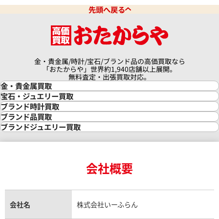
11月9日時点の参考買取価格です
※2026年2月27日時点の参考
先頭へ戻る
金・貴金属/時計/宝石/ブランド品の高価買取なら
「おたからや」世界約1,940店舗以上展開。
無料査定・出張買取対応。
金・貴金属買取
金買取
宝石・ジュエリー買取
金の相場価格情報
宝石・ジュエリー買取
ブランド時計買取
金の参考買取価格一覧
ダイヤモンド買取
時計買取
ブランド品買取
インゴット買取
ダイヤモンド・宝石の参考価格一覧
ロレックス買取
ブランド買取
ブランドジュエリー買取
インゴットの相場価格情報
リング・結婚指輪買取
ロレックス デイトナ買取
ルイ・ヴィトン買取
カルティエ買取
24金買取
エメラルド買取
ロレックス サブマリーナー買取
ルイ・ヴィトン買取の参考価格一覧
ティファニー買取
24金の相場価格情報
サファイア買取
ロレックス GMTマスター買取
エルメス買取
ブルガリ買取
18金買取
ルビー買取
ロレックス エクスプローラー買取
会社概要
ィリップ カラトラバ 5127R-
パテック フィリップ カラトラバ 
エルメス バーキン買取
ヴァンクリーフ＆アーペル買取
18金の相場価格情報
ヒスイ買取
ロレックス デイトジャスト買取
エルメス ケリー買取
ハリーウィンストン買取
001
金のアクセサリー買取
オパール買取
ロレックス 買取の参考価格一覧
エルメス買取の参考価格一覧
クロムハーツ買取
価格
参考買取価格
金貨買取
トパーズ買取
パテック フィリップ買取
シャネル買取
フレッド買取
貴金属買取
円
2,662,000
円
タンザナイト買取
パテック フィリップノーチラス買取
シャネル マトラッセ買取
ショーメ買取
会社名
株式会社いーふらん
12月9日時点の参考買取価格です
※2022年7月27日時点の参考
プラチナ買取
アメジスト買取
オーデマ ピゲ買取
シャネル買取の参考価格一覧
ショパール買取