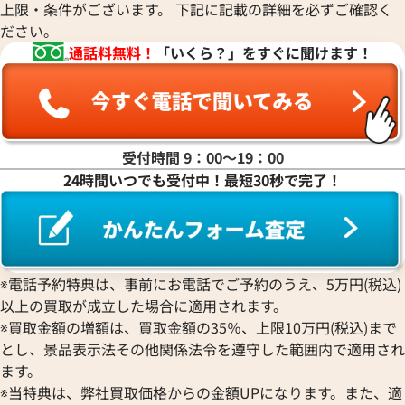
上限・条件がございます。 下記に記載の詳細を必ずご確認く
ださい。
通話料無料！
「いくら？」をすぐに聞けます！
受付時間 9：00〜19：00
24時間いつでも受付中！最短30秒で完了！
ィリップ カラトラバ 5296R-
パテック フィリップ カラトラバ 
001 シルバー
※電話予約特典は、事前にお電話でご予約のうえ、5万円(税込)
以上の買取が成立した場合に適用されます。
価格
参考買取価格
※買取金額の増額は、買取金額の35％、上限10万円(税込)まで
円
3,750,000
円
6月27日時点の参考買取価格です
※2026年6月27日時点の参考
とし、景品表示法その他関係法令を遵守した範囲内で適用され
ます。
※当特典は、弊社買取価格からの金額UPになります。また、適