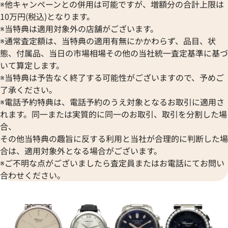
※他キャンペーンとの併用は可能ですが、増額分の合計上限は
10万円(税込)となります。
※当特典は適用対象外の店舗がございます。
※通常査定額は、当特典の適用有無にかかわらず、品目、状
態、付属品、当日の市場相場その他の当社統一査定基準に基づ
いて算定します。
※当特典は予告なく終了する可能性がございますので、予めご
了承ください。
3/6973-20 WG/レザー ブラ
ショパール エクストラプレート 1
※電話予約特典は、電話予約のうえ対象となるお取引に適用さ
K18YG/レザー ネイビー
れます。同一または実質的に同一のお取引、取引を分割した場
合、
価格
その他当特典の趣旨に反する利用と当社が合理的に判断した場
参考買取価格
11月26日時点の参考買取価格で
合は、適用対象外となる場合がございます。
540,000
円
※2022年2月27日時点の参考
※ご不明な点がございましたら査定員またはお電話にてお問い
合わせください。