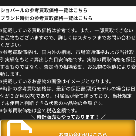
ショパールの参考買取価格一覧はこちら
ブランド時計の参考買取価格一覧はこちら
※記載している買取価格は参考です。また、一部買取できない
お品物もございますので、詳しくはスタッフまでお問い合わせ
ください。
※参考買取価格は、国内外の相場、市場流通価格および当社取
引実績をもとに算出した目安価格です。実際の買取価格を保証
するものではなく、査定時の相場変動、お品物の状態により変
動します。
 ハッピーダイヤモンド リボン
ショパール インペリアーレ 3885
※掲載しているお品物の画像はイメージとなります。
18/WG シルバー
※時計の参考買取価格は、最新の保証書(現行モデルの場合は日
価格
参考買取価格
付が３か月以内)であり、付属品が全て揃っており、当社規定
683,000
円
で未使用と判断できる状態のお品物の金額です。
4月27日時点の参考買取価格です
※2025年2月9日時点の参考買
※参考買取価格は全て税込金額です。
＼ 時計販売もやっております！ ／
お問い合わせはこちら