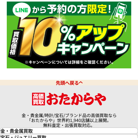
ミッレミリア 8565
ショパール ミッレミリア 16857
価格
参考買取価格
319,000
円
9月27日時点の参考買取価格です
※2024年2月27日時点の参考
先頭へ戻る
金・貴金属/時計/宝石/ブランド品の高価買取なら
「おたからや」世界約1,940店舗以上展開。
無料査定・出張買取対応。
金・貴金属買取
金買取
宝石・ジュエリー買取