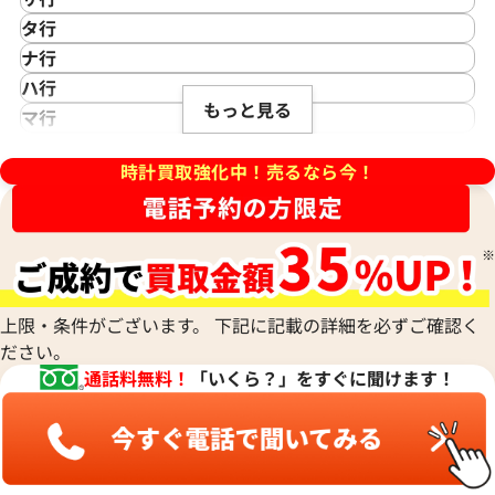
IWC
カシオ
Saint Laurent
タ行
アイダブリューシー
Cartier
サンローラン
TAG Heuer
ナ行
Azimuth
カルティエ
Shellman
タグ・ホイヤー
NOMOS Glashütte
ハ行
アジムース
Gaga Milano
シェルマン
Daniel Roth
もっと見る
ノモス グラスヒュッテ
Hamilton
マ行
ANONIMO
ガガミラノ
CITIZEN
ダニエル・ロート
ハミルトン
MIDO
ラ行
アノーニモ
Quinting
シチズン
TUDOR
Harry Winston
ミドー
時計買取強化中！売るなら今！
RALPH LAUREN
Alain Silberstein
クインティング
CHANEL
チューダー(チュードル)
ハリー・ウィンストン
MAURICE LACROIX
ラルフ ローレン
アラン・シルベスタイン
Cuervo y Sobrinos
シャネル
Tiffany & Co.
Patek Philippe
モーリス・ラクロア
Richard Mille
Armand Nicolet
U.C 158959-3002
ショパール グランプリ モナコ
クエルボ・イ・ソブリノス
Chopard
ティファニー
パテック フィリップ
リシャール・ミル
アルマン・ニコレ
CVSTOS
ク 8570 SS/レザー アイボリー
ショパール
Dior
Panerai
Louis Vuitton
WALTHAM
クストス
CHAUMET
価格
参考買取価格
ディオール
パネライ
ルイ・ヴィトン
ウォルサム
Chronoswiss
ショーメ
485,000
円
Parmigiani Fleurier
上限・条件がございます。 下記に記載の詳細を必ずご確認く
Luminox
HUBLOT
年2月9日時点の参考買取価格です
※2022年7月9日時点の参考買
クロノスイス
Jacob & Co.
ださい。
パルミジャーニ・フルリエ
ルミノックス
ウブロ
GUCCI
ジェイコブ
Piaget
通話料無料！
「いくら？」をすぐに聞けます！
Ressence
ETERNA
グッチ
Gerald Genta
ピアジェ
レッセンス
エテルナ
Graham
ジェラルド・ジェンタ
PIERRE KUNZ
ROGER DUBUIS
EDOX
グラハム
Jaeger-LeCoultre
ピエール・クンツ
ロジェ・デュブイ
エドックス
Grand Seiko
ジャガー・ルクルト
FRANCK MULLER
ROLEX
EBERHARD