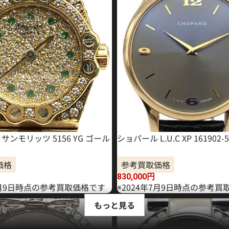
サンモリッツ 5156 YG ゴール
ショパール L.U.C XP 161902-5
価格
参考買取価格
830,000
円
年8月9日時点の参考買取価格です
※2024年7月9日時点の参考買
もっと見る