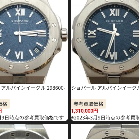
アルパインイーグル 298600-
ショパール アルパインイーグル 
価格
参考買取価格
円
1,310,000
円
年3月9日時点の参考買取価格です
※2023年3月9日時点の参考買