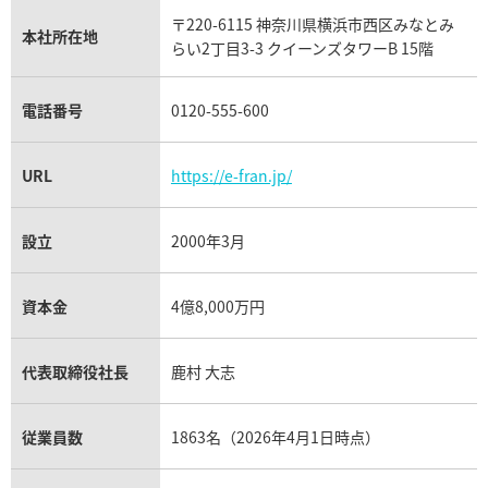
タグ・ホイヤー買取
〒220-6115 神奈川県横浜市西区みなとみ
パネライ買取
本社所在地
らい2丁目3-3 クイーンズタワーB 15階
チューダー（チュードル）買取
インペリアーレ 8563
ショパール インペリアーレ 85
価格
参考買取価格
電話番号
0120-555-600
114,000
円
1月27日時点の参考買取価格です
※2023年8月9日時点の参考買
URL
https://e-fran.jp/
設立
2000年3月
資本金
4億8,000万円
代表取締役社長
鹿村 大志
従業員数
1863名（2026年4月1日時点）