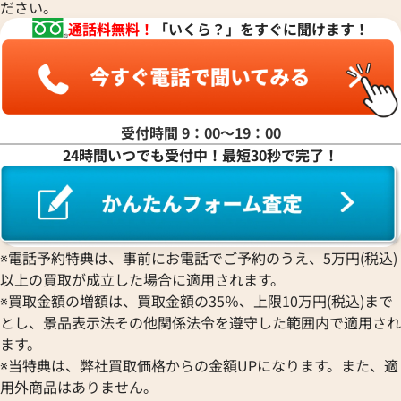
ださい。
通話料無料！
「いくら？」をすぐに聞けます！
受付時間 9：00〜19：00
24時間いつでも受付中！最短30秒で完了！
ハッピーダイヤモンド 4119 1
ショパール ミッレミリア GTS 8
ホワイト
価格
参考買取価格
※電話予約特典は、事前にお電話でご予約のうえ、5万円(税込)
557,000
円
4月27日時点の参考買取価格です
※2024年7月9日時点の参考買
以上の買取が成立した場合に適用されます。
※買取金額の増額は、買取金額の35％、上限10万円(税込)まで
とし、景品表示法その他関係法令を遵守した範囲内で適用され
ます。
※当特典は、弊社買取価格からの金額UPになります。また、適
用外商品はありません。