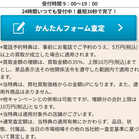
グランドセイコー
Jaquet Droz
受付時間 9：00〜19：00
フランク ミュラー
ロレックス
エベラール
CORUM
ジャケ・ドロー
24時間いつでも受付中！最短30秒で完了！
BOUCHERON
LONGINES
EBEL
コルム
Girard-Perregaux
ブシュロン
ロンジン
エベル
Concord
ジラール・ペルゴ
BREITLING
EPOS
コンコルド
Sinn
ブライトリング
エポス
ジン
Blancpain
Hermes
STOWA
※電話予約特典は、事前にお電話でご予約のうえ、5万円(税込)
ブランパン
エルメス
ストーヴァ
以上の買取が成立した場合に適用されます。
BVLGARI
OMEGA
ミッレミリア 2022 レースエ
ショパール クラシック 8544 
SEIKO
※買取金額の増額は、買取金額の35％、上限10万円(税込)まで
ブルガリ
ホワイト
オメガ
セイコー
とし、景品表示法その他関係法令を遵守した範囲内で適用され
Breguet
ORIENT
価格
参考買取価格
CENTURY
ます。
ブレゲ
オリエント
451,000
円
センチュリー
※当特典は、弊社買取価格からの金額UPになります。また、適
BULOVA
ORIS
7月27日時点の参考買取価格です
※2022年8月9日時点の参考買
ZENITH
用外商品はありません。
ブローバ
オリス
ゼニス
※他キャンペーンとの併用は可能ですが、増額分の合計上限は
Bell & Ross
Audemars Piguet
10万円(税込)となります。
ベル＆ロス
オーデマ ピゲ
※当特典は適用対象外の店舗がございます。
BAUME＆MERCIER
Vacheron Constantin
※通常査定額は、当特典の適用有無にかかわらず、品目、状
ボーム＆メルシエ
ヴァシュロン・コンスタンタン
態、付属品、当日の市場相場その他の当社統一査定基準に基づ
BALL Watch
Van Cleef & Arpels
いて算定します。
ボール ウォッチ