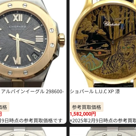
アルパインイーグル 298600-
ショパール L.U.C XP 漆
価格
参考買取価格
円
1,582,000
円
年2月9日時点の参考買取価格です
※2025年2月9日時点の参考買