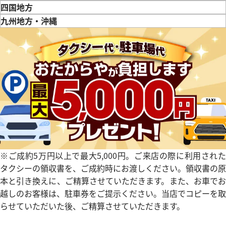
鳥取県
島根県
岡山県
広島県
山口県
四国地方
徳島県
香川県
愛媛県
九州地方・沖縄
福岡県
佐賀県
長崎県
熊本県
大分県
宮崎県
鹿児島県
 ミッレミリア 2019 レースエ
ショパール ミッレミリア 16858
価格
参考買取価格
381,000
円
5月27日時点の参考買取価格です
※2024年3月9日時点の参考買
※ご成約5万円以上で最大5,000円。ご来店の際に利用された
タクシーの領収書を、ご成約時にお渡しください。領収書の原
本と引き換えに、ご精算させていただきます。また、お車でお
越しのお客様は、駐車券をご提示ください。当店でコピーを取
らせていただいた後、ご精算させていただきます。