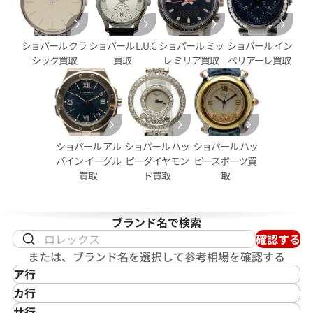
ショパール クラ
ショパール L.U.C
ショパール ミッ
ショパール イン
シック買取
買取
レ ミリア買取
ペリアーレ買取
.U.C クラシック マークIII
ショパール 13/6621 18KYG
ショパール アル
ショパール ハッ
ショパール ハッ
01
パイン イーグル
ピーダイヤモン
ピースポーツ買
買取
ド買取
取
価格
参考買取価格
11月27日時点の参考買取価格で
500,000
円
ブランド名で検索
※2022年3月27日時点の参考
確認する
または、ブランド名を選択して参考相場を確認する
ア行
IKEPOD
カ行
アイクポッド
CASIO
サ行