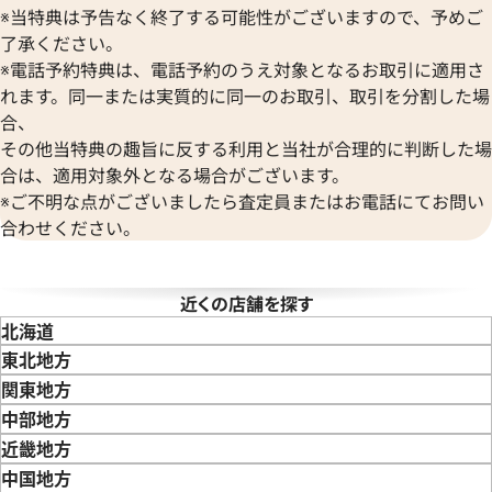
ヴァンクリーフ＆アーペル
※当特典は予告なく終了する可能性がございますので、予めご
Versace
了承ください。
ヴェルサーチ
※電話予約特典は、電話予約のうえ対象となるお取引に適用さ
Wempe
れます。同一または実質的に同一のお取引、取引を分割した場
ヴェンペ
合、
その他当特典の趣旨に反する利用と当社が合理的に判断した場
合は、適用対象外となる場合がございます。
ハッピースポーツ 27/6149-
ショパール ハッピーダイヤモ
※ご不明な点がございましたら査定員またはお電話にてお問い
18YG/レザー アイボリー
20/3957 4097 YG/レザー ゴ
合わせください。
価格
参考買取価格
408,000
円
年4月9日時点の参考買取価格です
※2022年6月27日時点の参考
近くの店舗を探す
北海道
東北地方
青森県
岩手県
宮城県
秋田県
山形県
福島県
関東地方
東京都
神奈川県
埼玉県
千葉県
茨城県
栃木県
群馬県
中部地方
新潟県
富山県
石川県
山梨県
長野県
岐阜県
静岡県
愛知県
近畿地方
三重県
滋賀県
京都府
大阪府
兵庫県
奈良県
和歌山県
中国地方