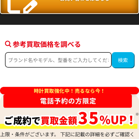
参考買取価格を調べる
35214 K18 ゴールド
ショパール ハッピーダイヤモ
ライ 2074934 K18/レザー 
価格
参考買取価格
時計買取強化中！売るなら今！
588,000
円
年6月9日時点の参考買取価格です
※2022年2月27日時点の参考
上限・条件がございます。 下記に記載の詳細を必ずご確認く