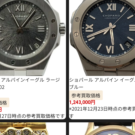
 アルパインイーグル ラージ
ショパール アルパイン イーグル 
02
ブルー
参考買取価格
価格
1,243,000
円
※2021年12月23日時点の参
円
3月27日時点の参考買取価格です
す