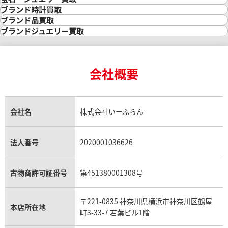
金の相場価格情報
宝石・ジュエリー買取
ブランド時計買取
金の参考買取価格一覧
ダイヤモンド買取
時計買取
ブランド品買取
インゴット買取
ダイヤモンド・宝石の参考価格一覧
ロレックス買取
ブランド買取
ブランドジュエリー買取
インゴットの相場価格情報
リング・結婚指輪買取
ロレックス デイトナ買取
ルイ・ヴィトン買取
カルティエ買取
ハッピースポーツ 27/8278-21
ショパール インペリアーレ 85
24金買取
エメラルド買取
ロレックス サブマリーナー買取
ルイ・ヴィトン買取の参考価格一覧
ティファニー買取
24金の相場価格情報
サファイア買取
ロレックス GMTマスター買取
エルメス買取
ブルガリ買取
価格
参考買取価格
18金買取
ルビー買取
ロレックス エクスプローラー買取
会社概要
エルメス バーキン買取
ヴァンクリーフ＆アーペル買取
249,000
円
18金の相場価格情報
ヒスイ買取
ロレックス デイトジャスト買取
エルメス ケリー買取
ハリーウィンストン買取
7月27日時点の参考買取価格です
※2023年4月27日時点の参考
金のアクセサリー買取
オパール買取
ロレックス 買取の参考価格一覧
エルメス買取の参考価格一覧
クロムハーツ買取
金貨買取
トパーズ買取
パテック フィリップ買取
シャネル買取
フレッド買取
貴金属買取
タンザナイト買取
パテック フィリップノーチラス買取
シャネル マトラッセ買取
ショーメ買取
会社名
株式会社いーふらん
プラチナ買取
アメジスト買取
オーデマ ピゲ買取
シャネル買取の参考価格一覧
ショパール買取
銀・シルバー買取
パライバトルマリン買取
オーデマ ピゲ ロイヤルオーク買取
ディオール買取
タサキ買取
パラジウム買取
キャッツアイ買取
ヴァシュロン・コンスタンタン買取
セリーヌ買取
法人番号
2020001036626
ダミアーニ買取
アレキサンドライト買取
A.ランゲ&ゾーネ買取
フェンディ買取
ピアジェ買取
ガーネット買取
ブレゲ買取
グッチ買取
ブシュロン買取
アクアマリン買取
オメガ買取
プラダ買取
古物商許可証番号
第451380001308号
モーブッサン買取
ウブロ買取
ミキモト買取
IWC買取
グラフ買取
〒221-0835 神奈川県横浜市神奈川区鶴屋
カルティエ買取
本店所在地
フランク ミュラー買取
町3-33-7 若葉ビル1階
リシャール・ミル買取