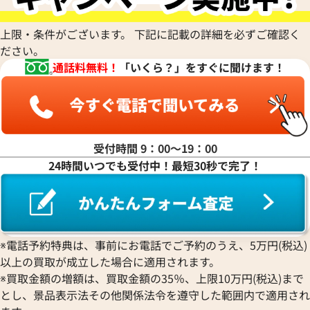
上限・条件がございます。 下記に記載の詳細を必ずご確認く
ださい。
通話料無料！
「いくら？」をすぐに聞けます！
受付時間 9：00〜19：00
24時間いつでも受付中！最短30秒で完了！
ハッピーダイヤモンド 4119 1
ショパール ミッレミリア GTS 8
ホワイト
価格
参考買取価格
557,000
円
4月27日時点の参考買取価格です
※2024年7月9日時点の参考買
※電話予約特典は、事前にお電話でご予約のうえ、5万円(税込)
以上の買取が成立した場合に適用されます。
※買取金額の増額は、買取金額の35％、上限10万円(税込)まで
とし、景品表示法その他関係法令を遵守した範囲内で適用され