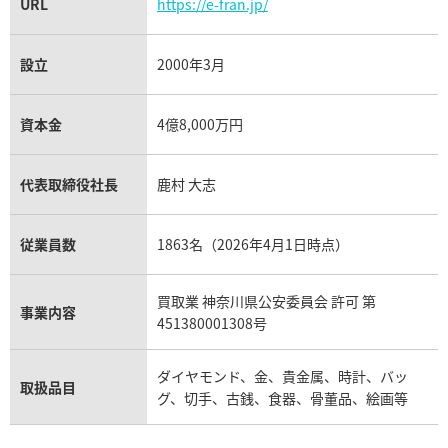
URL
https://e-fran.jp/
設立
2000年3月
インペリアーレ 8563
ショパール インペリアーレ 85
価格
参考買取価格
資本金
4億8,000万円
114,000
円
1月27日時点の参考買取価格です
※2023年8月9日時点の参考買
代表取締役社長
鹿村 大志
従業員数
1863名（2026年4月1日時点）
買取業 神奈川県公安委員会 許可 第
事業内容
451380001308号
ダイヤモンド、金、貴金属、時計、バッ
取扱品目
グ、切手、古銭、食器、骨董品、絵画等