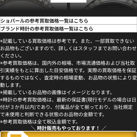
ショパールの参考買取価格一覧はこちら
ブランド時計の参考買取価格一覧はこちら
※記載している買取価格は参考です。また、一部買取できない
お品物もございますので、詳しくはスタッフまでお問い合わせ
ください。
※参考買取価格は、国内外の相場、市場流通価格および当社取
引実績をもとに算出した目安価格です。実際の買取価格を保証
するものではなく、査定時の相場変動、お品物の状態により変
動します。
 ハッピーダイヤモンド リボン
ショパール インペリアーレ 3885
※掲載しているお品物の画像はイメージとなります。
18/WG シルバー
※時計の参考買取価格は、最新の保証書(現行モデルの場合は日
価格
参考買取価格
付が３か月以内)であり、付属品が全て揃っており、当社規定
683,000
円
で未使用と判断できる状態のお品物の金額です。
4月27日時点の参考買取価格です
※2025年2月9日時点の参考買
※参考買取価格は全て税込金額です。
＼ 時計販売もやっております！ ／