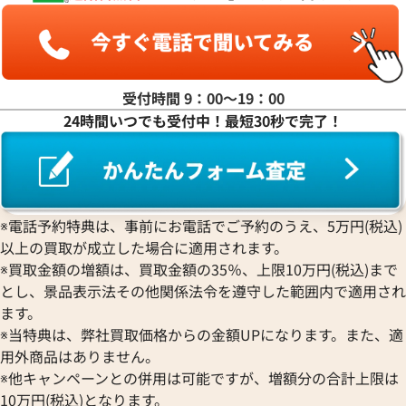
ジェラルド・ジェンタ
PIERRE KUNZ
ROGER DUBUIS
EDOX
グラハム
Jaeger-LeCoultre
ピエール・クンツ
ロジェ・デュブイ
エドックス
Grand Seiko
ジャガー・ルクルト
FRANCK MULLER
ROLEX
EBERHARD
グランドセイコー
Jaquet Droz
フランク ミュラー
ロレックス
エベラール
CORUM
ジャケ・ドロー
BOUCHERON
受付時間 9：00〜19：00
LONGINES
EBEL
コルム
Girard-Perregaux
ブシュロン
24時間いつでも受付中！最短30秒で完了！
ロンジン
エベル
Concord
ジラール・ペルゴ
BREITLING
EPOS
コンコルド
Sinn
ブライトリング
エポス
ジン
Blancpain
Hermes
STOWA
ブランパン
ミッレミリア 2022 レースエ
ショパール クラシック 8544 
エルメス
ストーヴァ
BVLGARI
※電話予約特典は、事前にお電話でご予約のうえ、5万円(税込)
ホワイト
OMEGA
SEIKO
以上の買取が成立した場合に適用されます。
ブルガリ
価格
参考買取価格
オメガ
セイコー
Breguet
※買取金額の増額は、買取金額の35％、上限10万円(税込)まで
451,000
円
ORIENT
CENTURY
とし、景品表示法その他関係法令を遵守した範囲内で適用され
ブレゲ
7月27日時点の参考買取価格です
※2022年8月9日時点の参考買
オリエント
センチュリー
BULOVA
ます。
ORIS
ZENITH
※当特典は、弊社買取価格からの金額UPになります。また、適
ブローバ
オリス
ゼニス
Bell & Ross
用外商品はありません。
Audemars Piguet
※他キャンペーンとの併用は可能ですが、増額分の合計上限は
ベル＆ロス
オーデマ ピゲ
BAUME＆MERCIER
10万円(税込)となります。