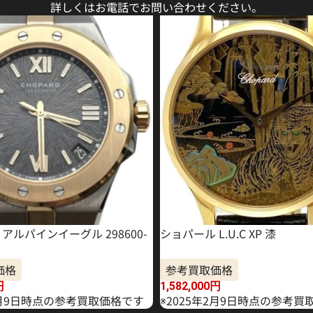
詳しくはお電話でお問い合わせください。
アルパインイーグル 298600-
ショパール L.U.C XP 漆
価格
参考買取価格
円
1,582,000
円
年2月9日時点の参考買取価格です
※2025年2月9日時点の参考買