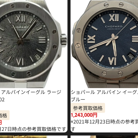
 アルパインイーグル ラージ
ショパール アルパイン イーグル 
02
ブルー
参考買取価格
価格
1,243,000
円
※2021年12月23日時点の参
円
3月27日時点の参考買取価格です
す