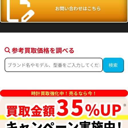
お問い合わせはこちら
参考買取価格を調べる
35214 K18 ゴールド
ショパール ハッピーダイヤモ
ライ 2074934 K18/レザー 
価格
参考買取価格
時計買取強化中！売るなら今！
588,000
円
年6月9日時点の参考買取価格です
※2022年2月27日時点の参考