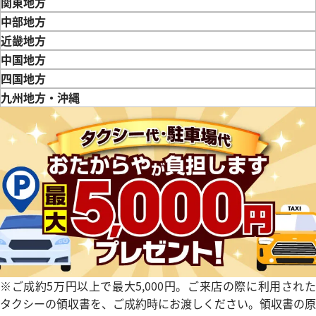
青森県
岩手県
宮城県
秋田県
山形県
福島県
関東地方
東京都
神奈川県
埼玉県
千葉県
茨城県
栃木県
群馬県
中部地方
新潟県
富山県
石川県
山梨県
長野県
岐阜県
静岡県
愛知県
近畿地方
三重県
滋賀県
京都府
大阪府
兵庫県
奈良県
和歌山県
中国地方
鳥取県
島根県
岡山県
広島県
山口県
四国地方
徳島県
香川県
愛媛県
九州地方・沖縄
福岡県
佐賀県
長崎県
熊本県
大分県
宮崎県
鹿児島県
 ミッレミリア 2019 レースエ
ショパール ミッレミリア 16858
価格
参考買取価格
381,000
円
5月27日時点の参考買取価格です
※2024年3月9日時点の参考買
※ご成約5万円以上で最大5,000円。ご来店の際に利用された
タクシーの領収書を、ご成約時にお渡しください。領収書の原