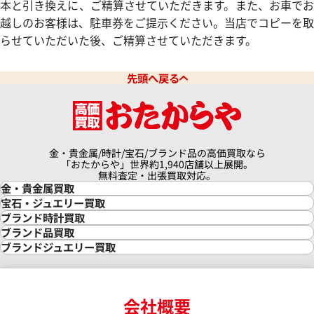
本と引き換えに、ご精算させていただきます。また、お車でお
越しのお客様は、駐車券をご提示ください。当店でコピーを取
らせていただいた後、ご精算させていただきます。
先頭へ戻る
ミッレミリア 8565
ショパール ミッレミリア 16857
価格
参考買取価格
金・貴金属/時計/宝石/ブランド品の高価買取なら
319,000
円
「おたからや」世界約1,940店舗以上展開。
9月27日時点の参考買取価格です
※2024年2月27日時点の参考
無料査定・出張買取対応。
金・貴金属買取
金買取
宝石・ジュエリー買取
金の相場価格情報
宝石・ジュエリー買取
ブランド時計買取
金の参考買取価格一覧
ダイヤモンド買取
時計買取
ブランド品買取
インゴット買取
ダイヤモンド・宝石の参考価格一覧
ロレックス買取
ブランド買取
ブランドジュエリー買取
インゴットの相場価格情報
リング・結婚指輪買取
ロレックス デイトナ買取
ルイ・ヴィトン買取
カルティエ買取
24金買取
エメラルド買取
ロレックス サブマリーナー買取
ルイ・ヴィトン買取の参考価格一覧
ティファニー買取
24金の相場価格情報
サファイア買取
ロレックス GMTマスター買取
エルメス買取
ブルガリ買取
18金買取
ルビー買取
ロレックス エクスプローラー買取
会社概要
エルメス バーキン買取
ヴァンクリーフ＆アーペル買取
18金の相場価格情報