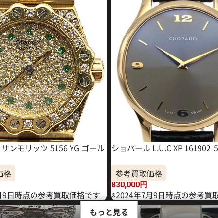
サンモリッツ 5156 YG ゴール
ショパール L.U.C XP 161902-5
価格
参考買取価格
830,000
円
年8月9日時点の参考買取価格です
※2024年7月9日時点の参考買
もっと見る