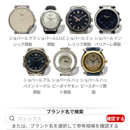
ショパール クラ
ショパール L.U.C
ショパール ミッ
ショパール イン
シック買取
買取
レ ミリア買取
ペリアーレ買取
.U.C クラシック マークIII
ショパール 13/6621 18KYG
01
ショパール アル
ショパール ハッ
ショパール ハッ
価格
パイン イーグル
ピーダイヤモン
ピースポーツ買
参考買取価格
買取
ド買取
取
11月27日時点の参考買取価格で
500,000
円
※2022年3月27日時点の参考
ブランド名で検索
確認する
または、ブランド名を選択して参考相場を確認する