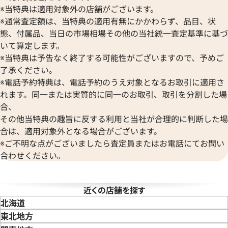
Vacheron Constantin
※当特典は適用対象外の店舗がございます。
ボーム＆メルシエ
ヴァシュロン・コンスタンタン
BALL Watch
※通常査定額は、当特典の適用有無にかかわらず、品目、状
Van Cleef & Arpels
態、付属品、当日の市場相場その他の当社統一査定基準に基づ
ボール ウォッチ
ヴァンクリーフ＆アーペル
いて算定します。
Versace
※当特典は予告なく終了する可能性がございますので、予めご
ヴェルサーチ
了承ください。
Wempe
※電話予約特典は、電話予約のうえ対象となるお取引に適用さ
ヴェンペ
れます。同一または実質的に同一のお取引、取引を分割した場
ハッピースポーツ 27/6149-
ショパール ハッピーダイヤモ
合、
18YG/レザー アイボリー
20/3957 4097 YG/レザー ゴ
その他当特典の趣旨に反する利用と当社が合理的に判断した場
合は、適用対象外となる場合がございます。
価格
参考買取価格
※ご不明な点がございましたら査定員またはお電話にてお問い
408,000
円
年4月9日時点の参考買取価格です
※2022年6月27日時点の参考
合わせください。
近くの店舗を探す
北海道
東北地方