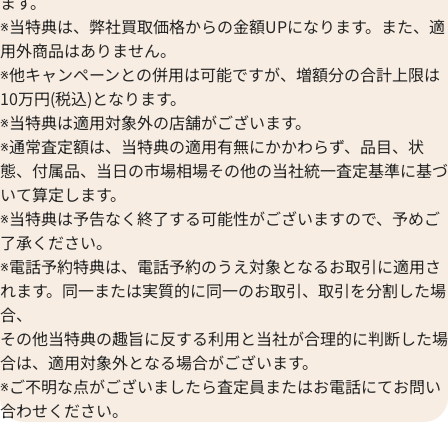
ます。
※当特典は、弊社買取価格からの金額UPになります。また、適
用外商品はありません。
※他キャンペーンとの併用は可能ですが、増額分の合計上限は
10万円(税込)となります。
※当特典は適用対象外の店舗がございます。
※通常査定額は、当特典の適用有無にかかわらず、品目、状
態、付属品、当日の市場相場その他の当社統一査定基準に基づ
いて算定します。
※当特典は予告なく終了する可能性がございますので、予めご
3/6973-20 WG/レザー ブラ
ショパール エクストラプレート 1
了承ください。
K18YG/レザー ネイビー
※電話予約特典は、電話予約のうえ対象となるお取引に適用さ
価格
れます。同一または実質的に同一のお取引、取引を分割した場
参考買取価格
合、
11月26日時点の参考買取価格で
540,000
円
その他当特典の趣旨に反する利用と当社が合理的に判断した場
※2022年2月27日時点の参考
合は、適用対象外となる場合がございます。
※ご不明な点がございましたら査定員またはお電話にてお問い
合わせください。