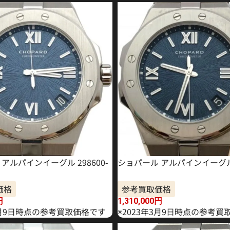
アルパインイーグル 298600-
ショパール アルパインイーグル 
価格
参考買取価格
円
1,310,000
円
年3月9日時点の参考買取価格です
※2023年3月9日時点の参考買