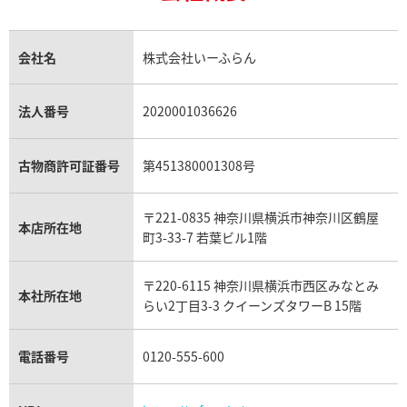
ヒスイ買取
ロレックス デイトジャスト買取
エルメス ケリー買取
ハリーウィンストン買取
金のアクセサリー買取
オパール買取
ロレックス 買取の参考価格一覧
エルメス買取の参考価格一覧
クロムハーツ買取
金貨買取
トパーズ買取
パテック フィリップ買取
シャネル買取
フレッド買取
貴金属買取
タンザナイト買取
パテック フィリップノーチラス買取
シャネル マトラッセ買取
ショーメ買取
会社名
株式会社いーふらん
プラチナ買取
アメジスト買取
オーデマ ピゲ買取
シャネル買取の参考価格一覧
ショパール買取
銀・シルバー買取
パライバトルマリン買取
オーデマ ピゲ ロイヤルオーク買取
ディオール買取
タサキ買取
パラジウム買取
キャッツアイ買取
ヴァシュロン・コンスタンタン買取
セリーヌ買取
法人番号
2020001036626
ダミアーニ買取
ハッピースポーツ 27/8278-21
ショパール インペリアーレ 85
アレキサンドライト買取
A.ランゲ&ゾーネ買取
フェンディ買取
ピアジェ買取
価格
参考買取価格
ガーネット買取
ブレゲ買取
グッチ買取
ブシュロン買取
アクアマリン買取
オメガ買取
プラダ買取
249,000
円
古物商許可証番号
第451380001308号
モーブッサン買取
7月27日時点の参考買取価格です
※2023年4月27日時点の参考
ウブロ買取
ミキモト買取
IWC買取
グラフ買取
〒221-0835 神奈川県横浜市神奈川区鶴屋
カルティエ買取
本店所在地
フランク ミュラー買取
町3-33-7 若葉ビル1階
リシャール・ミル買取
タグ・ホイヤー買取
〒220-6115 神奈川県横浜市西区みなとみ
パネライ買取
本社所在地
らい2丁目3-3 クイーンズタワーB 15階
チューダー（チュードル）買取
電話番号
0120-555-600