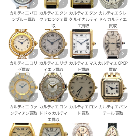
パンテール SM 2ロウ
カルティエ パンテール ウォッチ
WSPN0011
カルティエ バロ
カルティエ タン
カルティエ タン
カルティエ クレ
ンブルー買取
ク アロンジェ買
ク ルイ カルティ
ドゥ カルティエ
参考買取価格
取
エ買取
買取
価格
710,000
円
※2025年10月27日時点の参
年5月9日時点の参考買取価格です
す
カルティエ コリ
カルティエ リヴ
カルティエ マス
カルティエ CPCP
ゼ買取
ィエラ買取
ト買取
買取
カルティエ ヴァ
カルティエ ロン
カルティエ ロン
カルティエ パン
ンティアン買取
ド ドゥ カルティ
ド 買取
テール 買取
エ買取