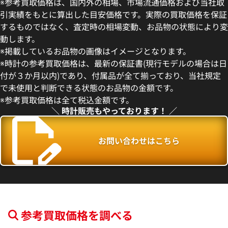
※参考買取価格は、国内外の相場、市場流通価格および当社取
引実績をもとに算出した目安価格です。実際の買取価格を保証
するものではなく、査定時の相場変動、お品物の状態により変
動します。
 パンテール ウォッチ ミニモデ
カルティエ サントス デュモン 1
※掲載しているお品物の画像はイメージとなります。
036
※時計の参考買取価格は、最新の保証書(現行モデルの場合は日
価格
参考買取価格
付が３か月以内)であり、付属品が全て揃っており、当社規定
円
2,209,000
円
で未使用と判断できる状態のお品物の金額です。
11月9日時点の参考買取価格です
※2025年7月9日時点の参考買
※参考買取価格は全て税込金額です。
＼ 時計販売もやっております！ ／
お問い合わせはこちら
参考買取価格を調べる