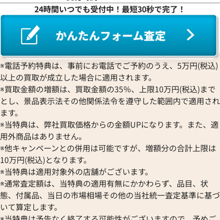
ロレックス
エベラール
019
CORUM
ジャケ・ドロー
24時間いつでも受付中！最短30秒で完了！
BOUCHERON
LONGINES
EBEL
コルム
Girard-Perregaux
価格
参考買取価格
ブシュロン
ロンジン
エベル
Concord
ジラール・ペルゴ
540,000
円
BREITLING
EPOS
2月27日時点の参考買取価格です
※2026年4月27日時点の参考
コンコルド
Sinn
ブライトリング
エポス
ジン
Blancpain
Hermes
STOWA
※電話予約特典は、事前にお電話でご予約のうえ、5万円(税込)
ブランパン
エルメス
ストーヴァ
以上の買取が成立した場合に適用されます。
BVLGARI
OMEGA
SEIKO
※買取金額の増額は、買取金額の35％、上限10万円(税込)まで
ブルガリ
オメガ
セイコー
とし、景品表示法その他関係法令を遵守した範囲内で適用され
Breguet
ORIENT
CENTURY
ます。
ブレゲ
オリエント
センチュリー
※当特典は、弊社買取価格からの金額UPになります。また、適
BULOVA
ORIS
ZENITH
用外商品はありません。
ブローバ
オリス
ゼニス
※他キャンペーンとの併用は可能ですが、増額分の合計上限は
Bell & Ross
Audemars Piguet
10万円(税込)となります。
ベル＆ロス
オーデマ ピゲ
※当特典は適用対象外の店舗がございます。
BAUME＆MERCIER
Vacheron Constantin
※通常査定額は、当特典の適用有無にかかわらず、品目、状
ボーム＆メルシエ
ヴァシュロン・コンスタンタン
態、付属品、当日の市場相場その他の当社統一査定基準に基づ
BALL Watch
Van Cleef & Arpels
パンテール SM W25033P5
カルティエ パンテール ウォッチ
いて算定します。
ボール ウォッチ
WSPN0006
ヴァンクリーフ＆アーペル
※当特典は予告なく終了する可能性がございますので、予めご