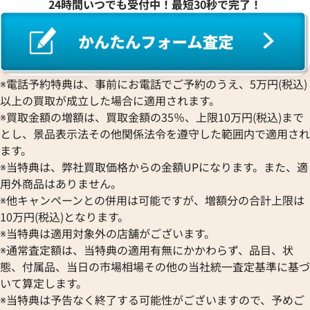
24時間いつでも受付中！最短30秒で完了！
サントス WGSA0011
カルティエ パンテール ドゥ 
W2PN0018
価格
参考買取価格
※電話予約特典は、事前にお電話でご予約のうえ、5万円(税込)
円
1,360,000
円
11月9日時点の参考買取価格です
※2026年2月時点の参考買取
以上の買取が成立した場合に適用されます。
※買取金額の増額は、買取金額の35％、上限10万円(税込)まで
とし、景品表示法その他関係法令を遵守した範囲内で適用され
ます。
※当特典は、弊社買取価格からの金額UPになります。また、適
用外商品はありません。
※他キャンペーンとの併用は可能ですが、増額分の合計上限は
10万円(税込)となります。
※当特典は適用対象外の店舗がございます。
※通常査定額は、当特典の適用有無にかかわらず、品目、状
態、付属品、当日の市場相場その他の当社統一査定基準に基づ
いて算定します。
※当特典は予告なく終了する可能性がございますので、予めご