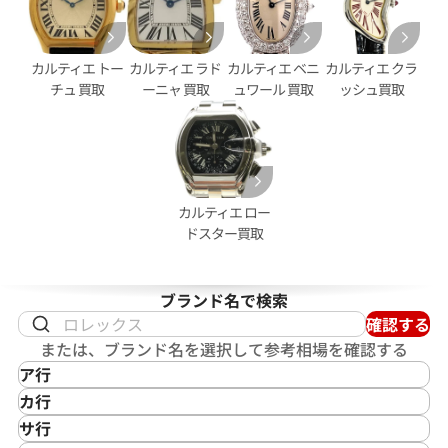
パンテール MM 2ロウ
カルティエ カリブル ドゥ カル
ロノグラフ W7100061
カルティエ トー
カルティエ ラド
カルティエ ベニ
カルティエ クラ
価格
参考買取価格
チュ 買取
ーニャ 買取
ュワール 買取
ッシュ買取
630,000
円
4月27日時点の参考買取価格です
※2026年4月9日時点の参考買
カルティエ ロー
ドスター買取
ブランド名で検索
確認する
または、ブランド名を選択して参考相場を確認する
ア行
IKEPOD
カ行
アイクポッド
CASIO
サ行
IWC