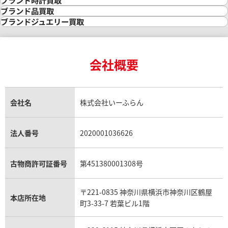
ブランド時計買取
1月27日時点の参考買取価格です
※2025年4月9日時点の参考買
金の参考買取価格一覧
ダイヤモンド買取
時計買取
ブランド品買取
インゴット買取
ダイヤモンド・宝石の参考価格一覧
ロレックス買取
ブランド買取
ブランドジュエリー買取
インゴットの相場価格情報
リング・結婚指輪買取
ロレックス デイトナ買取
ルイ・ヴィトン買取
カルティエ買取
24金買取
エメラルド買取
ロレックス サブマリーナー買取
ルイ・ヴィトン買取の参考価格一覧
ティファニー買取
24金の相場価格情報
サファイア買取
ロレックス GMTマスター買取
エルメス買取
ブルガリ買取
18金買取
ルビー買取
ロレックス エクスプローラー買取
会社概要
エルメス バーキン買取
ヴァンクリーフ＆アーペル買取
18金の相場価格情報
ヒスイ買取
ロレックス デイトジャスト買取
エルメス ケリー買取
ハリーウィンストン買取
金のアクセサリー買取
オパール買取
ロレックス 買取の参考価格一覧
エルメス買取の参考価格一覧
クロムハーツ買取
金貨買取
トパーズ買取
パテック フィリップ買取
シャネル買取
フレッド買取
貴金属買取
タンザナイト買取
パテック フィリップノーチラス買取
シャネル マトラッセ買取
ショーメ買取
会社名
株式会社いーふらん
プラチナ買取
アメジスト買取
オーデマ ピゲ買取
シャネル買取の参考価格一覧
ショパール買取
銀・シルバー買取
パライバトルマリン買取
オーデマ ピゲ ロイヤルオーク買取
ディオール買取
タサキ買取
パラジウム買取
キャッツアイ買取
ヴァシュロン・コンスタンタン買取
セリーヌ買取
法人番号
2020001036626
ダミアーニ買取
アレキサンドライト買取
A.ランゲ&ゾーネ買取
フェンディ買取
ピアジェ買取
ガーネット買取
ブレゲ買取
グッチ買取
ブシュロン買取
アクアマリン買取
オメガ買取
プラダ買取
古物商許可証番号
第451380001308号
モーブッサン買取
ウブロ買取
ミキモト買取
IWC買取
グラフ買取
〒221-0835 神奈川県横浜市神奈川区鶴屋
カルティエ買取
本店所在地
フランク ミュラー買取
町3-33-7 若葉ビル1階
リシャール・ミル買取
タグ・ホイヤー買取