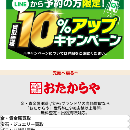
438,000
円
7月27日時点の参考買取価格です
※2023年9月27日時点の参考
先頭へ戻る
金・貴金属/時計/宝石/ブランド品の高価買取なら
パンテール LM デイト
カルティエ パンテール リュバン
「おたからや」世界約1,940店舗以上展開。
W61001T9
無料査定・出張買取対応。
金・貴金属買取
価格
参考買取価格
金買取
宝石・ジュエリー買取
190,000
円
金の相場価格情報
宝石・ジュエリー買取