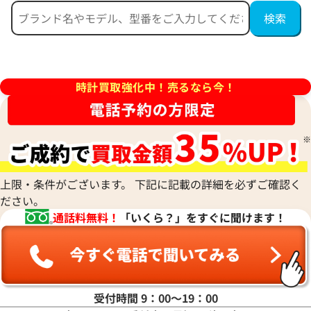
 ミニパンテール 2重ダイヤベ
カルティエ パンテール ウォッ
イヤ WF3141B9
W3PN0007
価格
参考買取価格
時計買取強化中！売るなら今！
円
1,620,000
円
7月27日時点の参考買取価格です
※2025年11月9日時点の参考
上限・条件がございます。 下記に記載の詳細を必ずご確認く
ださい。
通話料無料！
「いくら？」をすぐに聞けます！
受付時間 9：00〜19：00