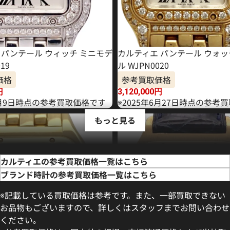
 パンテール ウィッチ ミニモデ
カルティエ パンテール ウォッ
19
ル WJPN0020
価格
参考買取価格
円
3,120,000
円
年4月9日時点の参考買取価格です
※2025年6月27日時点の参考
もっと見る
カルティエの参考買取価格一覧はこちら
ブランド時計の参考買取価格一覧はこちら
※記載している買取価格は参考です。また、一部買取できない
お品物もございますので、詳しくはスタッフまでお問い合わせ
ください。