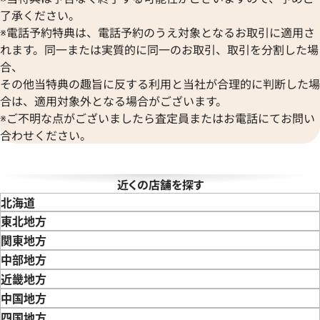
Versace
価格
参考買取価格
了承ください。
ヴェルサーチ
540,000
円
※電話予約特典は、電話予約のうえ対象となるお取引に適用さ
Wempe
3月27日時点の参考買取価格です
※2025年6月9日時点の参考買
れます。同一または実質的に同一のお取引、取引を分割した場
ヴェンペ
合、
その他当特典の趣旨に反する利用と当社が合理的に判断した場
合は、適用対象外となる場合がございます。
※ご不明な点がございましたら査定員またはお電話にてお問い
合わせください。
近くの店舗を探す
北海道
東北地方
青森県
岩手県
宮城県
秋田県
山形県
福島県
関東地方
東京都
神奈川県
埼玉県
千葉県
茨城県
栃木県
群馬県
中部地方
新潟県
富山県
石川県
山梨県
長野県
岐阜県
静岡県
愛知県
近畿地方
 カリブル ドゥ カルティエ
カルティエ バロン ブルー ドゥ
三重県
滋賀県
京都府
大阪府
兵庫県
奈良県
和歌山県
中国地方
エ W69012Z4
鳥取県
島根県
岡山県
広島県
山口県
四国地方
価格
参考買取価格