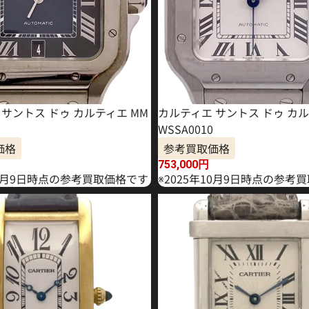
サントス ドゥ カルティエ MM
カルティエ サントス ドゥ カル
WSSA0010
価格
参考買取価格
753,000
円
10月9日時点の参考買取価格です
※2025年10月9日時点の参考