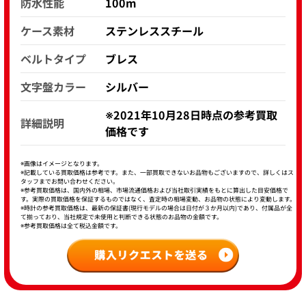
防水性能
100m
ケース素材
ステンレススチール
ベルトタイプ
ブレス
文字盤カラー
シルバー
※2021年10月28日時点の参考買取
詳細説明
価格です
※画像はイメージとなります。
※記載している買取価格は参考です。また、一部買取できないお品物もございますので、詳しくはス
タッフまでお問い合わせください。
※参考買取価格は、国内外の相場、市場流通価格および当社取引実績をもとに算出した目安価格で
す。実際の買取価格を保証するものではなく、査定時の相場変動、お品物の状態により変動します。
※時計の参考買取価格は、最新の保証書(現行モデルの場合は日付が３か月以内)であり、付属品が全
て揃っており、当社規定で未使用と判断できる状態のお品物の金額です。
※参考買取価格は全て税込金額です。