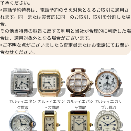
了承ください。
パンテール ウォッチ SM ベゼ
カルティエ カリブル ドゥ カル
※電話予約特典は、電話予約のうえ対象となるお取引に適用さ
PN0007
ロノグラフ W7100042
れます。同一または実質的に同一のお取引、取引を分割した場
合、
価格
参考買取価格
その他当特典の趣旨に反する利用と当社が合理的に判断した場
円
800,000
円
6月27日時点の参考買取価格です
※2025年2月9日時点の参考買
合は、適用対象外となる場合がございます。
※ご不明な点がございましたら査定員またはお電話にてお問い
合わせください。
カルティエ タン
カルティエ サン
カルティエ パシ
カルティエ カリ
ク買取
トス買取
ャ買取
ブル買取