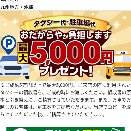
徳島県
香川県
愛媛県
九州地方・沖縄
457,000
円
4月27日時点の参考買取価格です
※2026年3月27日時点の参考
福岡県
佐賀県
長崎県
熊本県
大分県
宮崎県
鹿児島県
※ご成約5万円以上で最大5,000円。ご来店の際に利用された
タクシーの領収書を、ご成約時にお渡しください。領収書の原
本と引き換えに、ご精算させていただきます。また、お車でお
越しのお客様は、駐車券をご提示ください。当店でコピーを取
 パンテール ウォッチ SM
カルティエ カリブル ドゥ カル
らせていただいた後、ご精算させていただきます。
0
W7100015
価格
参考買取価格