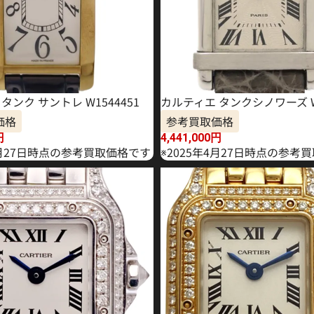
タンク サントレ W1544451
カルティエ タンクシノワーズ W1
価格
参考買取価格
円
4,441,000
円
1月27日時点の参考買取価格です
※2025年4月27日時点の参考