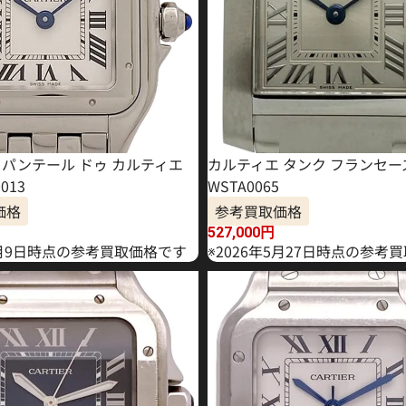
 パンテール ドゥ カルティエ
カルティエ タンク フランセーズ
013
WSTA0065
価格
参考買取価格
527,000
円
年6月9日時点の参考買取価格です
※2026年5月27日時点の参考