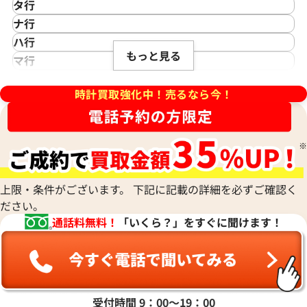
 パンテール ウォッチ MM
カルティエ カリブル ドゥ カ
カシオ
Saint Laurent
タ行
アイダブリューシー
Cartier
7
W7100045
サンローラン
TAG Heuer
ナ行
Azimuth
カルティエ
Shellman
価格
参考買取価格
タグ・ホイヤー
NOMOS Glashütte
ハ行
アジムース
Gaga Milano
シェルマン
Daniel Roth
620,000
円
もっと見る
ノモス グラスヒュッテ
Hamilton
マ行
ANONIMO
11月9日時点の参考買取価格です
※2026年5月9日時点の参考買
ガガミラノ
CITIZEN
ダニエル・ロート
ハミルトン
MIDO
ラ行
アノーニモ
Quinting
シチズン
TUDOR
Harry Winston
ミドー
時計買取強化中！売るなら今！
RALPH LAUREN
Alain Silberstein
クインティング
CHANEL
チューダー(チュードル)
ハリー・ウィンストン
MAURICE LACROIX
ラルフ ローレン
アラン・シルベスタイン
Cuervo y Sobrinos
シャネル
Tiffany & Co.
Patek Philippe
モーリス・ラクロア
Richard Mille
Armand Nicolet
クエルボ・イ・ソブリノス
Chopard
ティファニー
パテック フィリップ
リシャール・ミル
アルマン・ニコレ
CVSTOS
ショパール
Dior
Panerai
Louis Vuitton
WALTHAM
クストス
CHAUMET
ディオール
パネライ
ルイ・ヴィトン
ウォルサム
Chronoswiss
ショーメ
Parmigiani Fleurier
上限・条件がございます。 下記に記載の詳細を必ずご確認く
Luminox
HUBLOT
クロノスイス
Jacob & Co.
ださい。
パルミジャーニ・フルリエ
ルミノックス
ウブロ
GUCCI
ジェイコブ
Piaget
通話料無料！
「いくら？」をすぐに聞けます！
Ressence
ETERNA
グッチ
Gerald Genta
ピアジェ
レッセンス
エテルナ
Graham
ジェラルド・ジェンタ
PIERRE KUNZ
ROGER DUBUIS
EDOX
グラハム
Jaeger-LeCoultre
ピエール・クンツ
ロジェ・デュブイ
エドックス
Grand Seiko
ジャガー・ルクルト
FRANCK MULLER
ROLEX
EBERHARD
 パンテール ウォッチ ミニモデ
カルティエ パンテール MM W25
グランドセイコー
Jaquet Droz
受付時間 9：00〜19：00
フランク ミュラー