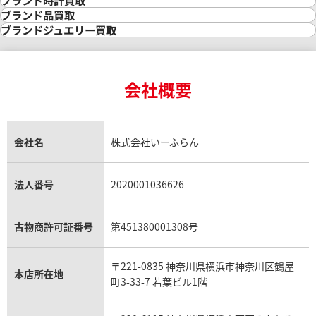
ブランド時計買取
1月27日時点の参考買取価格です
※2025年4月9日時点の参考買
金の参考買取価格一覧
ダイヤモンド買取
時計買取
ブランド品買取
インゴット買取
ダイヤモンド・宝石の参考価格一覧
ロレックス買取
ブランド買取
ブランドジュエリー買取
インゴットの相場価格情報
リング・結婚指輪買取
ロレックス デイトナ買取
ルイ・ヴィトン買取
カルティエ買取
24金買取
エメラルド買取
ロレックス サブマリーナー買取
ルイ・ヴィトン買取の参考価格一覧
ティファニー買取
24金の相場価格情報
サファイア買取
ロレックス GMTマスター買取
エルメス買取
ブルガリ買取
18金買取
ルビー買取
ロレックス エクスプローラー買取
会社概要
エルメス バーキン買取
ヴァンクリーフ＆アーペル買取
18金の相場価格情報
ヒスイ買取
ロレックス デイトジャスト買取
エルメス ケリー買取
ハリーウィンストン買取
金のアクセサリー買取
オパール買取
ロレックス 買取の参考価格一覧
エルメス買取の参考価格一覧
クロムハーツ買取
金貨買取
トパーズ買取
パテック フィリップ買取
シャネル買取
フレッド買取
貴金属買取
タンザナイト買取
パテック フィリップノーチラス買取
シャネル マトラッセ買取
ショーメ買取
会社名
株式会社いーふらん
プラチナ買取
アメジスト買取
オーデマ ピゲ買取
シャネル買取の参考価格一覧
ショパール買取
銀・シルバー買取
パライバトルマリン買取
オーデマ ピゲ ロイヤルオーク買取
ディオール買取
タサキ買取
パラジウム買取
キャッツアイ買取
ヴァシュロン・コンスタンタン買取
セリーヌ買取
法人番号
2020001036626
ダミアーニ買取
アレキサンドライト買取
A.ランゲ&ゾーネ買取
フェンディ買取
ピアジェ買取
ガーネット買取
ブレゲ買取
グッチ買取
ブシュロン買取
アクアマリン買取
オメガ買取
プラダ買取
古物商許可証番号
第451380001308号
モーブッサン買取
ウブロ買取
ミキモト買取
IWC買取
グラフ買取
〒221-0835 神奈川県横浜市神奈川区鶴屋
カルティエ買取
本店所在地
フランク ミュラー買取
町3-33-7 若葉ビル1階
リシャール・ミル買取
タグ・ホイヤー買取