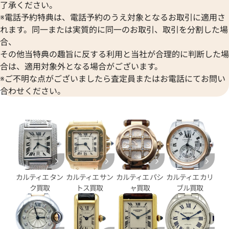
了承ください。
パンテール ウォッチ SM ベゼ
カルティエ カリブル ドゥ カル
※電話予約特典は、電話予約のうえ対象となるお取引に適用さ
PN0007
ロノグラフ W7100042
れます。同一または実質的に同一のお取引、取引を分割した場
合、
価格
参考買取価格
その他当特典の趣旨に反する利用と当社が合理的に判断した場
円
800,000
円
6月27日時点の参考買取価格です
※2025年2月9日時点の参考買
合は、適用対象外となる場合がございます。
※ご不明な点がございましたら査定員またはお電話にてお問い
合わせください。
カルティエ タン
カルティエ サン
カルティエ パシ
カルティエ カリ
ク買取
トス買取
ャ買取
ブル買取