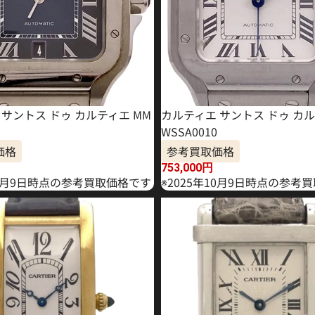
サントス ドゥ カルティエ MM
カルティエ サントス ドゥ カル
WSSA0010
価格
参考買取価格
753,000
円
10月9日時点の参考買取価格です
※2025年10月9日時点の参考