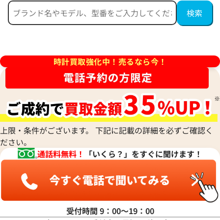
 ミニパンテール 2重ダイヤベ
カルティエ パンテール ウォッ
イヤ WF3141B9
W3PN0007
価格
参考買取価格
時計買取強化中！売るなら今！
円
1,620,000
円
7月27日時点の参考買取価格です
※2025年11月9日時点の参考
上限・条件がございます。 下記に記載の詳細を必ずご確認く
ださい。
通話料無料！
「いくら？」をすぐに聞けます！
受付時間 9：00〜19：00