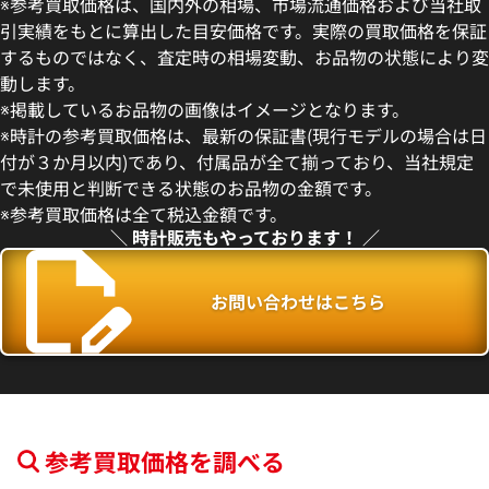
※参考買取価格は、国内外の相場、市場流通価格および当社取
引実績をもとに算出した目安価格です。実際の買取価格を保証
するものではなく、査定時の相場変動、お品物の状態により変
動します。
 パンテール ウォッチ ミニモデ
カルティエ サントス デュモン 1
※掲載しているお品物の画像はイメージとなります。
036
※時計の参考買取価格は、最新の保証書(現行モデルの場合は日
価格
参考買取価格
付が３か月以内)であり、付属品が全て揃っており、当社規定
円
2,209,000
円
で未使用と判断できる状態のお品物の金額です。
11月9日時点の参考買取価格です
※2025年7月9日時点の参考買
※参考買取価格は全て税込金額です。
＼ 時計販売もやっております！ ／
お問い合わせはこちら
参考買取価格を調べる