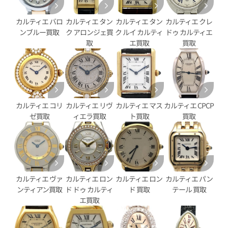
パンテール SM 2ロウ
カルティエ パンテール ウォッチ
WSPN0011
カルティエ バロ
カルティエ タン
カルティエ タン
カルティエ クレ
ンブルー買取
ク アロンジェ買
ク ルイ カルティ
ドゥ カルティエ
参考買取価格
取
エ買取
買取
価格
710,000
円
※2025年10月27日時点の参
年5月9日時点の参考買取価格です
す
カルティエ コリ
カルティエ リヴ
カルティエ マス
カルティエ CPCP
ゼ買取
ィエラ買取
ト買取
買取
カルティエ ヴァ
カルティエ ロン
カルティエ ロン
カルティエ パン
ンティアン買取
ド ドゥ カルティ
ド 買取
テール 買取
エ買取