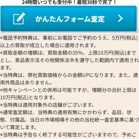
24時間いつでも受付中！最短30秒で完了！
サントス WGSA0011
カルティエ パンテール ドゥ 
W2PN0018
価格
参考買取価格
※電話予約特典は、事前にお電話でご予約のうえ、5万円(税込)
円
1,360,000
円
11月9日時点の参考買取価格です
※2026年2月時点の参考買取
以上の買取が成立した場合に適用されます。
※買取金額の増額は、買取金額の35％、上限10万円(税込)まで
とし、景品表示法その他関係法令を遵守した範囲内で適用され
ます。
※当特典は、弊社買取価格からの金額UPになります。また、適
用外商品はありません。
※他キャンペーンとの併用は可能ですが、増額分の合計上限は
10万円(税込)となります。
※当特典は適用対象外の店舗がございます。
※通常査定額は、当特典の適用有無にかかわらず、品目、状
態、付属品、当日の市場相場その他の当社統一査定基準に基づ
いて算定します。
※当特典は予告なく終了する可能性がございますので、予めご