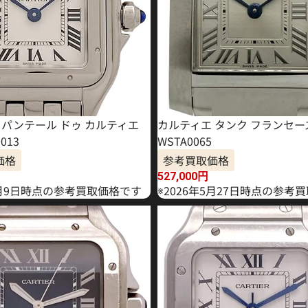
 パンテール ドゥ カルティエ
カルティエ タンク フランセーズ
013
WSTA0065
価格
参考買取価格
527,000
円
年6月9日時点の参考買取価格です
※2026年5月27日時点の参考