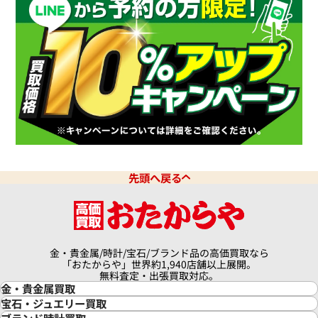
438,000
円
7月27日時点の参考買取価格です
※2023年9月27日時点の参考
先頭へ戻る
金・貴金属/時計/宝石/ブランド品の高価買取なら
パンテール LM デイト
カルティエ パンテール リュバン
「おたからや」世界約1,940店舗以上展開。
W61001T9
無料査定・出張買取対応。
金・貴金属買取
価格
参考買取価格
金買取
宝石・ジュエリー買取
190,000
円
金の相場価格情報
宝石・ジュエリー買取