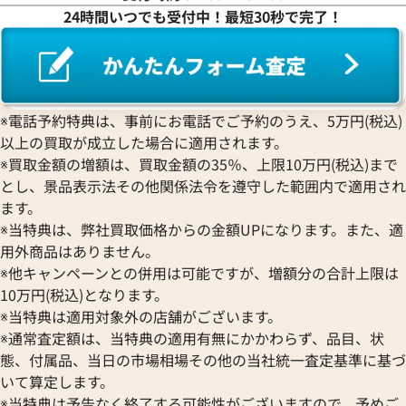
ロレックス
エベラール
019
CORUM
ジャケ・ドロー
24時間いつでも受付中！最短30秒で完了！
BOUCHERON
LONGINES
EBEL
コルム
Girard-Perregaux
価格
参考買取価格
ブシュロン
ロンジン
エベル
Concord
ジラール・ペルゴ
540,000
円
BREITLING
EPOS
2月27日時点の参考買取価格です
※2026年4月27日時点の参考
コンコルド
Sinn
ブライトリング
エポス
ジン
Blancpain
Hermes
STOWA
※電話予約特典は、事前にお電話でご予約のうえ、5万円(税込)
ブランパン
エルメス
ストーヴァ
以上の買取が成立した場合に適用されます。
BVLGARI
OMEGA
SEIKO
※買取金額の増額は、買取金額の35％、上限10万円(税込)まで
ブルガリ
オメガ
セイコー
とし、景品表示法その他関係法令を遵守した範囲内で適用され
Breguet
ORIENT
CENTURY
ます。
ブレゲ
オリエント
センチュリー
※当特典は、弊社買取価格からの金額UPになります。また、適
BULOVA
ORIS
ZENITH
用外商品はありません。
ブローバ
オリス
ゼニス
※他キャンペーンとの併用は可能ですが、増額分の合計上限は
Bell & Ross
Audemars Piguet
10万円(税込)となります。
ベル＆ロス
オーデマ ピゲ
※当特典は適用対象外の店舗がございます。
BAUME＆MERCIER
Vacheron Constantin
※通常査定額は、当特典の適用有無にかかわらず、品目、状
ボーム＆メルシエ
ヴァシュロン・コンスタンタン
態、付属品、当日の市場相場その他の当社統一査定基準に基づ
BALL Watch
Van Cleef & Arpels
パンテール SM W25033P5
カルティエ パンテール ウォッチ
いて算定します。
ボール ウォッチ
WSPN0006
ヴァンクリーフ＆アーペル
※当特典は予告なく終了する可能性がございますので、予めご