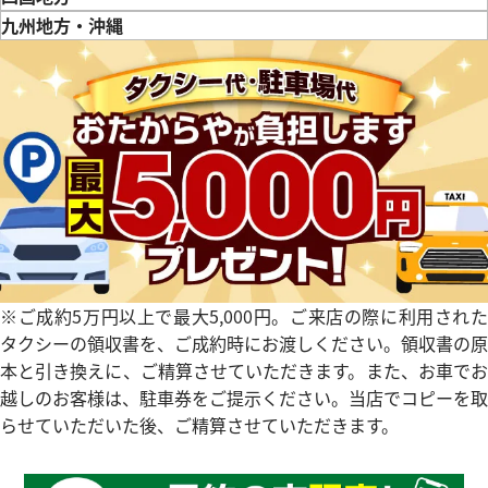
徳島県
香川県
愛媛県
九州地方・沖縄
457,000
円
4月27日時点の参考買取価格です
※2026年3月27日時点の参考
福岡県
佐賀県
長崎県
熊本県
大分県
宮崎県
鹿児島県
※ご成約5万円以上で最大5,000円。ご来店の際に利用された
タクシーの領収書を、ご成約時にお渡しください。領収書の原
本と引き換えに、ご精算させていただきます。また、お車でお
越しのお客様は、駐車券をご提示ください。当店でコピーを取
 パンテール ウォッチ SM
カルティエ カリブル ドゥ カル
らせていただいた後、ご精算させていただきます。
0
W7100015
価格
参考買取価格