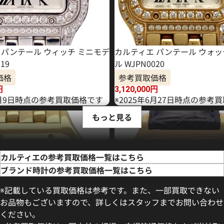
 パンテール ウィッチ ミニモデ
カルティエ パンテール ウォッ
19
ル WJPN0020
価格
参考買取価格
円
3,120,000
円
年4月9日時点の参考買取価格です
※2025年6月27日時点の参考
もっと見る
カルティエの参考買取価格一覧はこちら
ブランド時計の参考買取価格一覧はこちら
※記載している買取価格は参考です。また、一部買取できない
お品物もございますので、詳しくはスタッフまでお問い合わせ
ください。