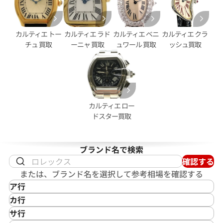
パンテール MM 2ロウ
カルティエ カリブル ドゥ カル
ロノグラフ W7100061
カルティエ トー
カルティエ ラド
カルティエ ベニ
カルティエ クラ
価格
参考買取価格
チュ 買取
ーニャ 買取
ュワール 買取
ッシュ買取
630,000
円
4月27日時点の参考買取価格です
※2026年4月9日時点の参考買
カルティエ ロー
ドスター買取
ブランド名で検索
確認する
または、ブランド名を選択して参考相場を確認する
ア行
IKEPOD
カ行
アイクポッド
CASIO
サ行
IWC