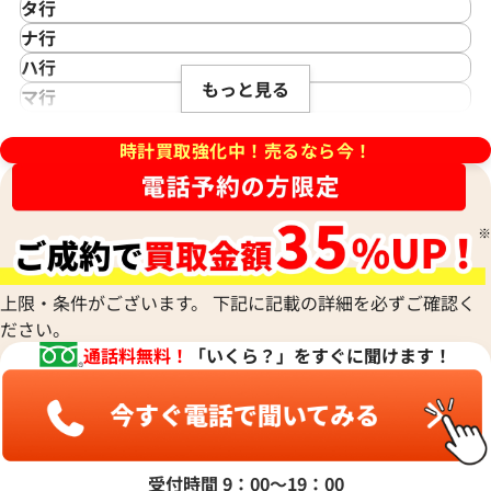
 パンテール ウォッチ MM
カルティエ カリブル ドゥ カ
カシオ
Saint Laurent
タ行
アイダブリューシー
Cartier
7
W7100045
サンローラン
TAG Heuer
ナ行
Azimuth
カルティエ
Shellman
価格
参考買取価格
タグ・ホイヤー
NOMOS Glashütte
ハ行
アジムース
Gaga Milano
シェルマン
Daniel Roth
620,000
円
もっと見る
ノモス グラスヒュッテ
Hamilton
マ行
ANONIMO
11月9日時点の参考買取価格です
※2026年5月9日時点の参考買
ガガミラノ
CITIZEN
ダニエル・ロート
ハミルトン
MIDO
ラ行
アノーニモ
Quinting
シチズン
TUDOR
Harry Winston
ミドー
時計買取強化中！売るなら今！
RALPH LAUREN
Alain Silberstein
クインティング
CHANEL
チューダー(チュードル)
ハリー・ウィンストン
MAURICE LACROIX
ラルフ ローレン
アラン・シルベスタイン
Cuervo y Sobrinos
シャネル
Tiffany & Co.
Patek Philippe
モーリス・ラクロア
Richard Mille
Armand Nicolet
クエルボ・イ・ソブリノス
Chopard
ティファニー
パテック フィリップ
リシャール・ミル
アルマン・ニコレ
CVSTOS
ショパール
Dior
Panerai
Louis Vuitton
WALTHAM
クストス
CHAUMET
ディオール
パネライ
ルイ・ヴィトン
ウォルサム
Chronoswiss
ショーメ
Parmigiani Fleurier
上限・条件がございます。 下記に記載の詳細を必ずご確認く
Luminox
HUBLOT
クロノスイス
Jacob & Co.
ださい。
パルミジャーニ・フルリエ
ルミノックス
ウブロ
GUCCI
ジェイコブ
Piaget
通話料無料！
「いくら？」をすぐに聞けます！
Ressence
ETERNA
グッチ
Gerald Genta
ピアジェ
レッセンス
エテルナ
Graham
ジェラルド・ジェンタ
PIERRE KUNZ
ROGER DUBUIS
EDOX
グラハム
Jaeger-LeCoultre
ピエール・クンツ
ロジェ・デュブイ
エドックス
Grand Seiko
ジャガー・ルクルト
FRANCK MULLER
ROLEX
EBERHARD
 パンテール ウォッチ ミニモデ
カルティエ パンテール MM W25
グランドセイコー
Jaquet Droz
受付時間 9：00〜19：00
フランク ミュラー