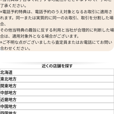
Versace
価格
参考買取価格
了承ください。
ヴェルサーチ
540,000
円
※電話予約特典は、電話予約のうえ対象となるお取引に適用さ
Wempe
3月27日時点の参考買取価格です
※2025年6月9日時点の参考買
れます。同一または実質的に同一のお取引、取引を分割した場
ヴェンペ
合、
その他当特典の趣旨に反する利用と当社が合理的に判断した場
合は、適用対象外となる場合がございます。
※ご不明な点がございましたら査定員またはお電話にてお問い
合わせください。
近くの店舗を探す
北海道
東北地方
青森県
岩手県
宮城県
秋田県
山形県
福島県
関東地方
東京都
神奈川県
埼玉県
千葉県
茨城県
栃木県
群馬県
中部地方
新潟県
富山県
石川県
山梨県
長野県
岐阜県
静岡県
愛知県
近畿地方
 カリブル ドゥ カルティエ
カルティエ バロン ブルー ドゥ
三重県
滋賀県
京都府
大阪府
兵庫県
奈良県
和歌山県
中国地方
エ W69012Z4
鳥取県
島根県
岡山県
広島県
山口県
四国地方
価格
参考買取価格