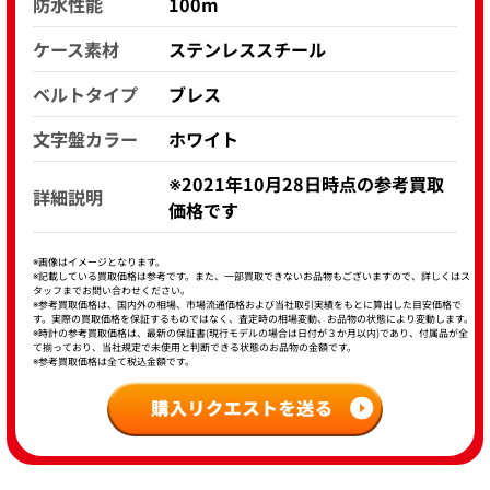
防水性能
100m
ケース素材
ステンレススチール
ベルトタイプ
ブレス
文字盤カラー
ホワイト
※2021年10月28日時点の参考買取
詳細説明
価格です
※画像はイメージとなります。
※記載している買取価格は参考です。また、一部買取できないお品物もございますので、詳しくはス
タッフまでお問い合わせください。
※参考買取価格は、国内外の相場、市場流通価格および当社取引実績をもとに算出した目安価格で
す。実際の買取価格を保証するものではなく、査定時の相場変動、お品物の状態により変動します。
※時計の参考買取価格は、最新の保証書(現行モデルの場合は日付が３か月以内)であり、付属品が全
て揃っており、当社規定で未使用と判断できる状態のお品物の金額です。
※参考買取価格は全て税込金額です。