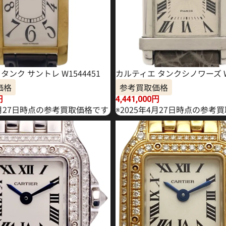
タンク サントレ W1544451
カルティエ タンクシノワーズ W1
価格
参考買取価格
円
4,441,000
円
1月27日時点の参考買取価格です
※2025年4月27日時点の参考