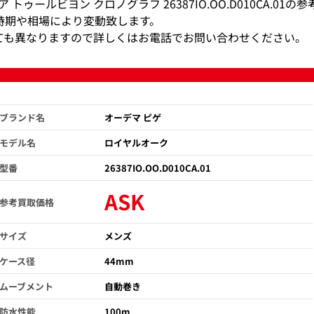
ゥールビヨン クロノグラフ 26387IO.OO.D010CA.01の
時期や相場により変動致します。
ても異なりますので詳しくはお電話でお問い合わせください。
ブランド名
オーデマ ピゲ
モデル名
ロイヤルオーク
型番
26387IO.OO.D010CA.01
ASK
参考買取価格
サイズ
メンズ
ケース径
44mm
ムーブメント
自動巻き
防水性能
100m