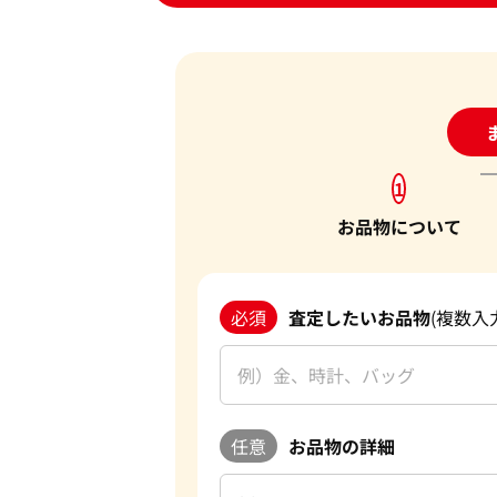
24
1
お品物について
必須
査定したいお品物
(複数入
任意
お品物の詳細