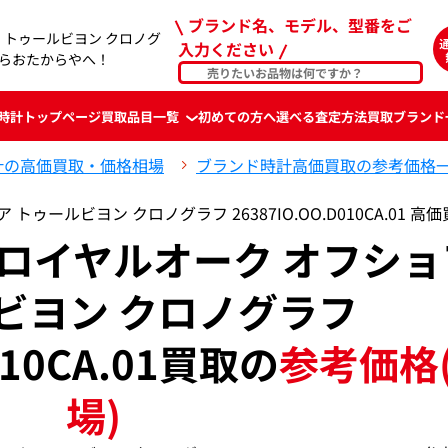
ブランド名、モデル、型番をご
 トゥールビヨン クロノグ
入力ください
買取ならおたからやへ！
時計
トップページ
買取品目一覧
初めての方へ
選べる査定方法
買取ブランド
計の高価買取・価格相場
ブランド時計高価買取の参考価格
ゥールビヨン クロノグラフ 26387IO.OO.D010CA.01 
 ロイヤルオーク オフショ
ビヨン クロノグラフ
010CA.01買取の
参考価格
場)