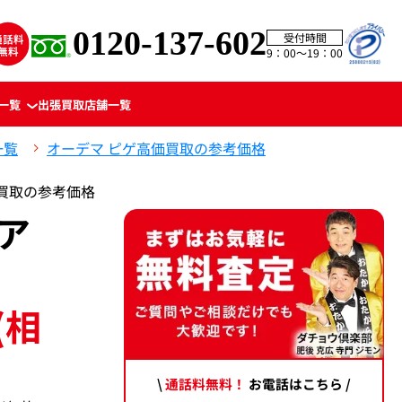
0120-137-602
受付時間
9：00〜19：00
一覧
出張買取
店舗一覧
一覧
オーデマ ピゲ高価買取の参考価格
高価買取の参考価格
ア
(相
\
通話料無料！
お電話はこちら /