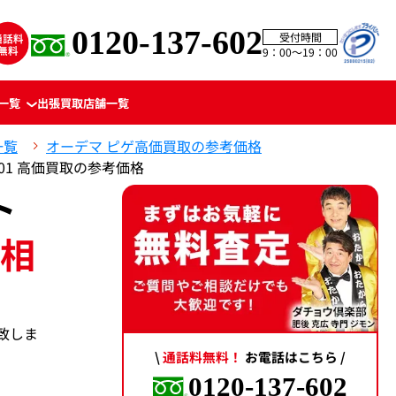
0120-137-602
受付時間
9：00〜19：00
一覧
出張買取
店舗一覧
一覧
オーデマ ピゲ高価買取の参考価格
T.01 高価買取の参考価格
ト
(相
動致しま
\
通話料無料！
お電話はこちら /
0120-137-602