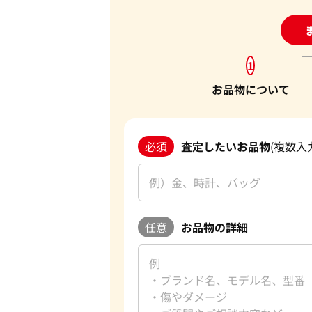
24
1
お品物について
必須
査定したいお品物
(複数入
任意
お品物の詳細