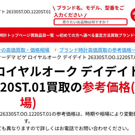
ブランド名、モデル、型番をご
330ST.OO.1220ST.01
入力ください
時計
トップページ
買取品目一覧
初めての方へ
選べる査定方法
買取ブランド
計の高価買取・価格相場
ブランド時計高価買取の参考価格
ーデマ ピゲ ロイヤルオーク デイデイト 26330ST.OO.1220S
 ロイヤルオーク デイデイ
220ST.01買取の
参考価格
場)
6330ST.OO.1220ST.01の参考価格は、時期や相場により変
す。
ても異なりますので詳しくはお電話でお問い合わせください。