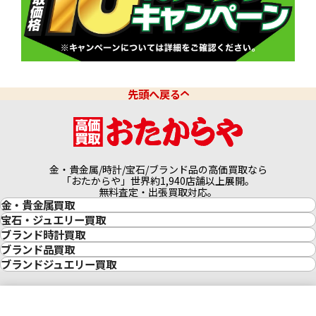
先頭へ戻る
金・貴金属/時計/宝石/ブランド品の高価買取なら
「おたからや」世界約1,940店舗以上展開。
無料査定・出張買取対応。
金・貴金属買取
金買取
宝石・ジュエリー買取
金の相場価格情報
宝石・ジュエリー買取
ブランド時計買取
金の参考買取価格一覧
ダイヤモンド買取
時計買取
ブランド品買取
インゴット買取
ダイヤモンド・宝石の参考価格一覧
ロレックス買取
ブランド買取
ブランドジュエリー買取
インゴットの相場価格情報
リング・結婚指輪買取
ロレックス デイトナ買取
ルイ・ヴィトン買取
カルティエ買取
24金買取
エメラルド買取
ロレックス サブマリーナー買取
ルイ・ヴィトン買取の参考価格一覧
ティファニー買取
24金の相場価格情報
サファイア買取
ロレックス GMTマスター買取
エルメス買取
ブルガリ買取