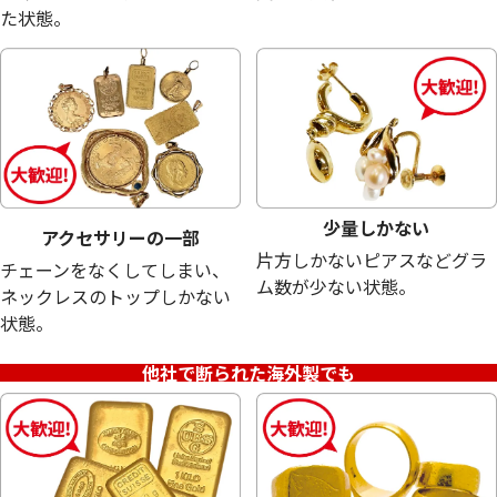
た状態。
少量しかない
アクセサリーの一部
片方しかないピアスなどグラ
チェーンをなくしてしまい、
ム数が少ない状態。
ネックレスのトップしかない
状態。
シルバー 925(sv925) ティファニー ピアス
シルバー925 (Sv
他社で断られた海外製でも
ーファット ペンダ
9.9g
2.5g
参考買取価格
参考買取価格
5,600
円
1,400
円