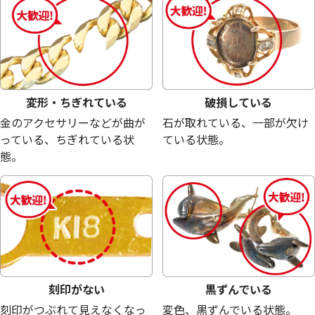
16,600
円
13,300
円
変形・ちぎれている
破損している
金のアクセサリーなどが曲が
石が取れている、一部が欠け
っている、ちぎれている状
ている状態。
態。
シルバー925 (Sv925) クロムハーツ ペン
シルバー925 (Sv9
ダントトップ
23.2g
18g
刻印がない
黒ずんでいる
参考買取価格
参考買取価格
刻印がつぶれて見えなくなっ
変色、黒ずんでいる状態。
13,200
円
10,300
円