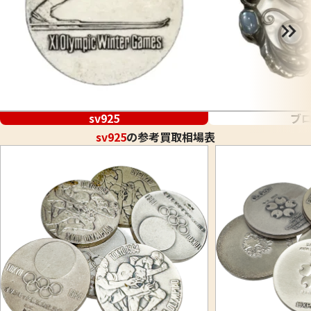
sv925
ブ
sv925
の参考買取相場表