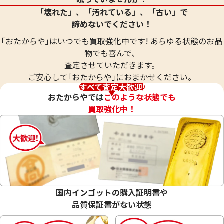
参考買取価格
参考買取価格
「壊れた」、「汚れている」、「古い」で
19,300
円
17,800
円
諦めないでください！
｢おたからや｣はいつでも買取強化中です! あらゆる状態のお品
物でも喜んで、
査定させていただきます。
ご安心して｢おたからや｣におまかせください。
すべて査定大歓迎!
おたからやでは
このような状態でも
買取強化中！
シルバー925 (Sv925) シルバー2重リング
シルバー925 (Sv
5個まとめ 29.0g
国内インゴットの購入証明書や
29g
23.3g
品質保証書がない状態
参考買取価格
参考買取価格