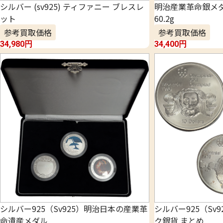
シルバー (sv925) ティファニー ブレスレ
明治産業革命銀メ
ット
60.2g
参考買取価格
参考買取価格
34,980
円
34,400
円
シルバー925（Sv925）明治日本の産業革
シルバー925（Sv
命遺産メダル
ク銀貨 まとめ