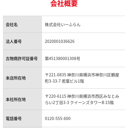
18金買取
ルビー買取
ロレックス エクスプローラー買取
会社概要
エルメス バーキン買取
ヴァンクリーフ＆アーペル買取
18金の相場価格情報
ヒスイ買取
ロレックス デイトジャスト買取
エルメス ケリー買取
ハリーウィンストン買取
金のアクセサリー買取
オパール買取
ロレックス 買取の参考価格一覧
エルメス買取の参考価格一覧
クロムハーツ買取
金貨買取
トパーズ買取
パテック フィリップ買取
シャネル買取
フレッド買取
貴金属買取
タンザナイト買取
パテック フィリップノーチラス買取
シャネル マトラッセ買取
ショーメ買取
会社名
株式会社いーふらん
プラチナ買取
アメジスト買取
オーデマ ピゲ買取
シャネル買取の参考価格一覧
ショパール買取
銀・シルバー買取
パライバトルマリン買取
オーデマ ピゲ ロイヤルオーク買取
ディオール買取
タサキ買取
パラジウム買取
キャッツアイ買取
ヴァシュロン・コンスタンタン買取
セリーヌ買取
法人番号
2020001036626
ダミアーニ買取
アレキサンドライト買取
A.ランゲ&ゾーネ買取
フェンディ買取
ピアジェ買取
ガーネット買取
ブレゲ買取
グッチ買取
ブシュロン買取
アクアマリン買取
オメガ買取
プラダ買取
古物商許可証番号
第451380001308号
モーブッサン買取
ウブロ買取
ミキモト買取
IWC買取
グラフ買取
〒221-0835 神奈川県横浜市神奈川区鶴屋
カルティエ買取
本店所在地
フランク ミュラー買取
町3-33-7 若葉ビル1階
リシャール・ミル買取
タグ・ホイヤー買取
〒220-6115 神奈川県横浜市西区みなとみ
パネライ買取
本社所在地
らい2丁目3-3 クイーンズタワーB 15階
チューダー（チュードル）買取
電話番号
0120-555-600