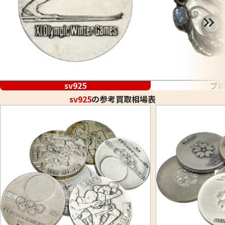
sv925
ブ
sv925
の参考買取相場表