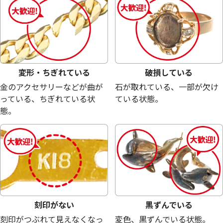
16,600
円
13,300
円
変形・ちぎれている
破損している
金のアクセサリーなどが曲が
石が取れている、一部が欠け
っている、ちぎれている状
ている状態。
態。
シルバー925 (Sv925) クロムハーツ ペン
シルバー925 (Sv9
ダントトップ
23.2g
18g
刻印がない
黒ずんでいる
参考買取価格
参考買取価格
刻印がつぶれて見えなくなっ
変色、黒ずんでいる状態。
13,200
円
10,300
円