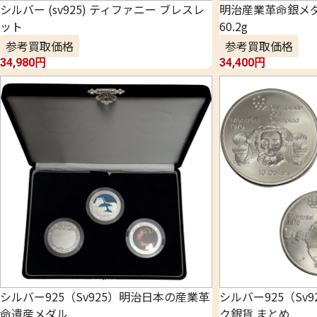
シルバー (sv925) ティファニー ブレスレ
明治産業革命銀メ
ット
60.2g
参考買取価格
参考買取価格
34,980
円
34,400
円
シルバー925（Sv925）明治日本の産業革
シルバー925（Sv
命遺産メダル
ク銀貨 まとめ