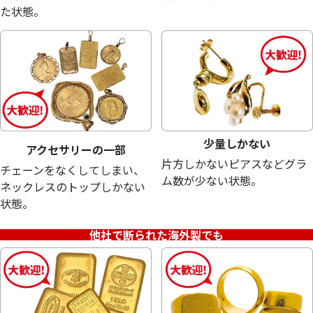
た状態。
少量しかない
アクセサリーの一部
片方しかないピアスなどグラ
チェーンをなくしてしまい、
ム数が少ない状態。
ネックレスのトップしかない
状態。
シルバー 925(sv925) ティファニー ピアス
シルバー925 (Sv
他社で断られた海外製でも
ーファット ペンダ
9.9g
2.5g
参考買取価格
参考買取価格
5,600
円
1,400
円