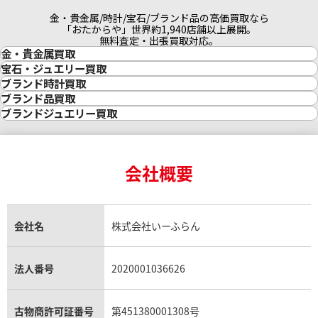
金・貴金属/時計/宝石/ブランド品の高価買取なら
「おたからや」世界約1,940店舗以上展開。
無料査定・出張買取対応。
金・貴金属買取
金買取
宝石・ジュエリー買取
金の相場価格情報
宝石・ジュエリー買取
ブランド時計買取
金の参考買取価格一覧
ダイヤモンド買取
時計買取
ブランド品買取
インゴット買取
ダイヤモンド・宝石の参考価格一覧
ロレックス買取
ブランド買取
ブランドジュエリー買取
インゴットの相場価格情報
リング・結婚指輪買取
ロレックス デイトナ買取
ルイ・ヴィトン買取
カルティエ買取
24金買取
エメラルド買取
ロレックス サブマリーナー買取
ルイ・ヴィトン買取の参考価格一覧
ティファニー買取
24金の相場価格情報
サファイア買取
ロレックス GMTマスター買取
エルメス買取
ブルガリ買取
18金買取
ルビー買取
ロレックス エクスプローラー買取
会社概要
エルメス バーキン買取
ヴァンクリーフ＆アーペル買取
18金の相場価格情報
ヒスイ買取
ロレックス デイトジャスト買取
エルメス ケリー買取
ハリーウィンストン買取
金のアクセサリー買取
オパール買取
ロレックス 買取の参考価格一覧
エルメス買取の参考価格一覧
クロムハーツ買取
金貨買取
トパーズ買取
パテック フィリップ買取
シャネル買取
フレッド買取
貴金属買取
タンザナイト買取
パテック フィリップノーチラス買取
シャネル マトラッセ買取
ショーメ買取
会社名
株式会社いーふらん
プラチナ買取
アメジスト買取
オーデマ ピゲ買取
シャネル買取の参考価格一覧
ショパール買取
銀・シルバー買取
パライバトルマリン買取
オーデマ ピゲ ロイヤルオーク買取
ディオール買取
タサキ買取
パラジウム買取
キャッツアイ買取
ヴァシュロン・コンスタンタン買取
セリーヌ買取
法人番号
2020001036626
ダミアーニ買取
アレキサンドライト買取
A.ランゲ&ゾーネ買取
フェンディ買取
ピアジェ買取
ガーネット買取
ブレゲ買取
グッチ買取
ブシュロン買取
アクアマリン買取
オメガ買取
プラダ買取
古物商許可証番号
第451380001308号
モーブッサン買取