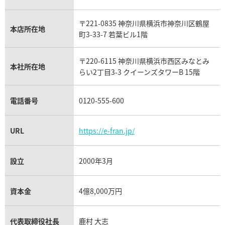
ウブロ買取
ミキモト買取
IWC買取
グラフ買取
〒221-0835 神奈川県横浜市神奈川区鶴屋
カルティエ買取
本店所在地
フランク ミュラー買取
町3-33-7 若葉ビル1階
リシャール・ミル買取
タグ・ホイヤー買取
〒220-6115 神奈川県横浜市西区みなとみ
パネライ買取
本社所在地
らい2丁目3-3 クイーンズタワーB 15階
チューダー（チュードル）買取
電話番号
0120-555-600
URL
https://e-fran.jp/
設立
2000年3月
資本金
4億8,000万円
代表取締役社長
鹿村 大志