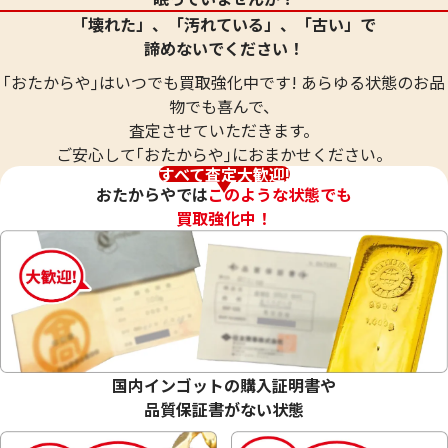
参考買取価格
参考買取価格
「壊れた」、「汚れている」、「古い」で
19,300
円
17,800
円
諦めないでください！
｢おたからや｣はいつでも買取強化中です! あらゆる状態のお品
物でも喜んで、
査定させていただきます。
ご安心して｢おたからや｣におまかせください。
すべて査定大歓迎!
おたからやでは
このような状態でも
買取強化中！
シルバー925 (Sv925) シルバー2重リング
シルバー925 (Sv
5個まとめ 29.0g
国内インゴットの購入証明書や
29g
23.3g
品質保証書がない状態
参考買取価格
参考買取価格