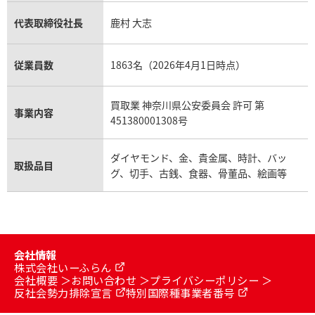
代表取締役社長
鹿村 大志
従業員数
1863名（2026年4月1日時点）
買取業 神奈川県公安委員会 許可 第
事業内容
451380001308号
ダイヤモンド、金、貴金属、時計、バッ
取扱品目
グ、切手、古銭、食器、骨董品、絵画等
会社情報
株式会社いーふらん
会社概要
お問い合わせ
プライバシーポリシー
反社会勢力排除宣言
特別国際種事業者番号