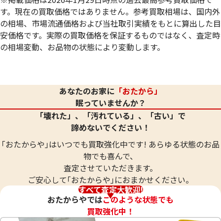
す。現在の買取価格ではありません。参考買取相場は、国内外
の相場、市場流通価格および当社取引実績をもとに算出した目
安価格です。実際の買取価格を保証するものではなく、査定時
の相場変動、お品物の状態により変動します。
24金 (K24) ネックレス
24金 (K24) ネッ
20.8g
20.8g
あなたのお家に
「おたから」
参考買取価格
参考買取価格
眠っていませんか？
619,000
円
619,000
円
「壊れた」、「汚れている」、「古い」で
諦めないでください！
｢おたからや｣はいつでも買取強化中です! あらゆる状態のお品
物でも喜んで、
査定させていただきます。
ご安心して｢おたからや｣におまかせください。
すべて査定大歓迎!
おたからやでは
このような状態でも
買取強化中！