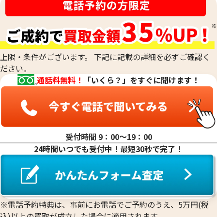
刻印がなくて純度がわからないお品物や、他の素材のお品物
るものの純度を、非常に正確に測定する際に用います。最終的
と組み合わされた合金のお品物、低純度のお品物も、当社の
な査定額は、これらの科学的なデータに加えて、査定士が持つ
専門的な技術で正確に測定し、その場で価値を判定いたしま
専門知識と経験を総合的に判断して算出されます。
す。他店で「買取は難しい」と断られてしまったお品物も、諦
めずにご相談ください。おたからやでは、確かな鑑定力で、
上限・条件がございます。 下記に記載の詳細を必ずご確認く
これまでお値段がつかなかったお品物にも、思わぬ価値が見
ださい。
つかるかもしれません。どのような貴金属でも、お気軽にお
通話料無料！
「いくら？」をすぐに聞けます！
持ち込みください。
受付時間 9：00〜19：00
24時間いつでも受付中！最短30秒で完了！
※電話予約特典は、事前にお電話でご予約のうえ、5万円(税
込)以上の買取が成立した場合に適用されます。