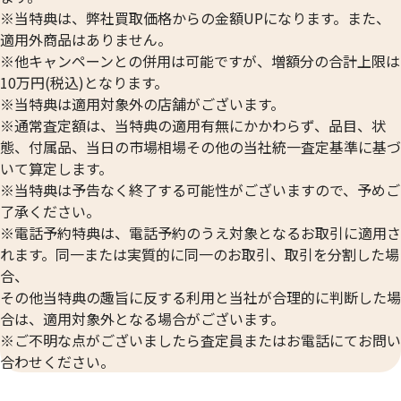
※当特典は、弊社買取価格からの金額UPになります。また、
適用外商品はありません。
※他キャンペーンとの併用は可能ですが、増額分の合計上限は
10万円(税込)となります。
※当特典は適用対象外の店舗がございます。
※通常査定額は、当特典の適用有無にかかわらず、品目、状
態、付属品、当日の市場相場その他の当社統一査定基準に基づ
いて算定します。
24金 (K24) カレンダー 新星工業 戌
24金 (K24) カレ
※当特典は予告なく終了する可能性がございますので、予めご
2g
2g
了承ください。
参考買取価格
参考買取価格
※電話予約特典は、電話予約のうえ対象となるお取引に適用さ
59,500
円
59,500
円
れます。同一または実質的に同一のお取引、取引を分割した場
合、
その他当特典の趣旨に反する利用と当社が合理的に判断した場
合は、適用対象外となる場合がございます。
※ご不明な点がございましたら査定員またはお電話にてお問い
合わせください。