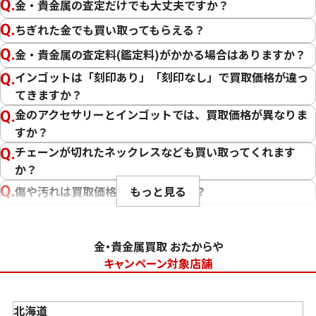
金・貴金属の査定だけでも大丈夫ですか？
ちぎれた金でも買い取ってもらえる？
金・貴金属の査定料(鑑定料)がかかる場合はありますか？
インゴットは「刻印あり」「刻印なし」で買取価格が違っ
てきますか？
金のアクセサリーとインゴットでは、買取価格が異なりま
すか？
チェーンが切れたネックレスなども買い取ってくれます
か？
もっと見る
傷や汚れは買取価格に影響しますか？
刻印のない金・貴金属は査定できますか？
大判・小判、外国金貨、古銭やコインなども買取してもら
金・貴金属買取 おたからや
えますか？
キャンペーン対象店舗
「金・貴金属の査定」にはどれくらい時間がかかります
か？
北海道
「金・貴金属の買取価格」はどうやって決まりますか？