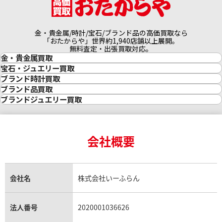
金・貴金属/時計/宝石/ブランド品の高価買取なら
「おたからや」世界約1,940店舗以上展開。
無料査定・出張買取対応。
金・貴金属買取
金買取
宝石・ジュエリー買取
金の相場価格情報
宝石・ジュエリー買取
ブランド時計買取
金の参考買取価格一覧
ダイヤモンド買取
時計買取
ブランド品買取
インゴット買取
ダイヤモンド・宝石の参考価格一覧
ロレックス買取
ブランド買取
ブランドジュエリー買取
インゴットの相場価格情報
リング・結婚指輪買取
ロレックス デイトナ買取
ルイ・ヴィトン買取
カルティエ買取
24金買取
エメラルド買取
ロレックス サブマリーナー買取
ルイ・ヴィトン買取の参考価格一覧
ティファニー買取
24金の相場価格情報
サファイア買取
ロレックス GMTマスター買取
エルメス買取
ブルガリ買取
18金買取
ルビー買取
ロレックス エクスプローラー買取
会社概要
エルメス バーキン買取
ヴァンクリーフ＆アーペル買取
18金の相場価格情報
ヒスイ買取
ロレックス デイトジャスト買取
エルメス ケリー買取
ハリーウィンストン買取
金のアクセサリー買取
オパール買取
ロレックス 買取の参考価格一覧
エルメス買取の参考価格一覧
クロムハーツ買取
金貨買取
トパーズ買取
パテック フィリップ買取
シャネル買取
フレッド買取
貴金属買取
タンザナイト買取
パテック フィリップノーチラス買取
シャネル マトラッセ買取
ショーメ買取
会社名
株式会社いーふらん
プラチナ買取
アメジスト買取
オーデマ ピゲ買取
シャネル買取の参考価格一覧
ショパール買取
銀・シルバー買取
パライバトルマリン買取
オーデマ ピゲ ロイヤルオーク買取
ディオール買取
タサキ買取
パラジウム買取
キャッツアイ買取
ヴァシュロン・コンスタンタン買取
セリーヌ買取
法人番号
2020001036626
ダミアーニ買取
アレキサンドライト買取
A.ランゲ&ゾーネ買取
フェンディ買取
ピアジェ買取