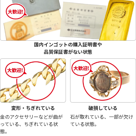
18金 (K18) メガネ
18金 (K18) メガネ
27.2g
26.0g
参考買取価格
参考買取価格
国内インゴットの購入証明書や
611,200
円
584,200
円
品質保証書がない状態
変形・ちぎれている
破損している
金のアクセサリーなどが曲が
石が取れている、一部が欠け
っている、ちぎれている状
ている状態。
態。