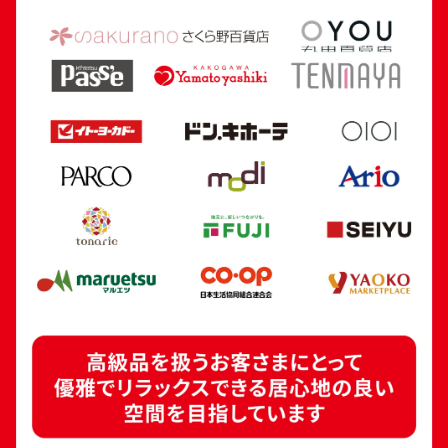
24金 (K24) カレンダー 新星工業 寅
18金 (K18) 喜平
5.4g
5.0g
参考買取価格
参考買取価格
160,700
円
112,300
円