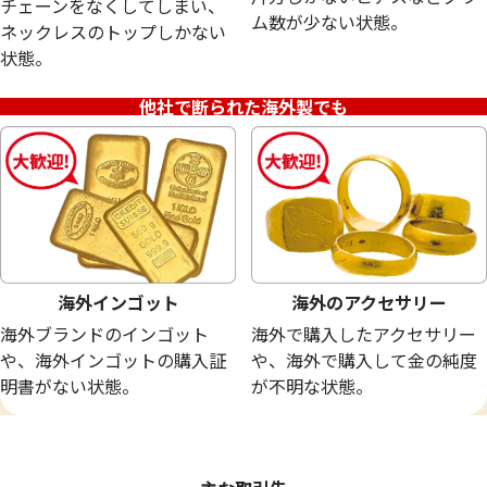
チェーンをなくしてしまい、
18金 (K18) メガネ
24金 (K24) ネッ
ム数が少ない状態。
ネックレスのトップしかない
20.0g
13.5g
状態。
参考買取価格
参考買取価格
449,400
円
401,700
円
他社で断られた海外製でも
海外インゴット
海外のアクセサリー
海外ブランドのインゴット
海外で購入したアクセサリー
や、海外インゴットの購入証
や、海外で購入して金の純度
明書がない状態。
が不明な状態。
24金 (K24) サントメ・プリンシべ民主共
24金 (K24) ネッ
和国 金貨
9.7g