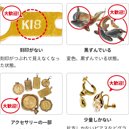
18金 (K18) メガネ
18金 (K18) メガネ
23.6g
22.7g
参考買取価格
参考買取価格
530,300
円
510,100
円
刻印がない
黒ずんでいる
刻印がつぶれて見えなくなっ
変色、黒ずんでいる状態。
た状態。
少量しかない
アクセサリーの一部
片方しかないピアスなどグラ