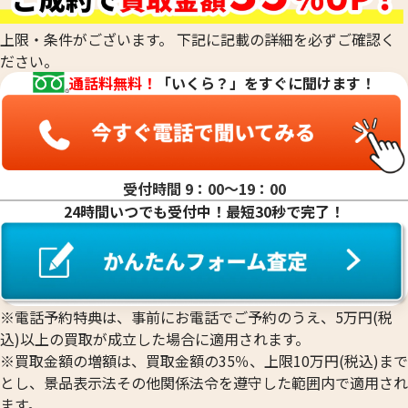
18金(K18)の買取
14金（K14）の買取
上限・条件がございます。 下記に記載の詳細を必ずご確認く
12金（K12）の買取
ださい。
10金（K10）の買取
通話料無料！
「いくら？」をすぐに聞けます！
9金（K9）の買取
受付時間 9：00〜19：00
24時間いつでも受付中！最短30秒で完了！
18金 (K18) 喜平リング
18金 (K18) 喜平
3.4g
3.2g
参考買取価格
参考買取価格
76,400
円
71,900
円
※電話予約特典は、事前にお電話でご予約のうえ、5万円(税
込)以上の買取が成立した場合に適用されます。
※買取金額の増額は、買取金額の35％、上限10万円(税込)まで
とし、景品表示法その他関係法令を遵守した範囲内で適用され
ます。