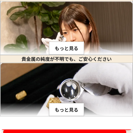
24金 (K24) カレンダー 新星工業 辰丑
24金 (K24) カレ
1.1g
1g
もっと見る
参考買取価格
参考買取価格
貴金属の純度が不明でも、ご安心ください
32,700
円
29,700
円
金や白金などの貴金属はそれぞれ固有の比重値を持っていま
す。比重とは、私達が生活している場所で(常温、常圧で)その
物質の1立方センチメートル当りの重量のことをいいます。(※
物質を1センチ角のサイの目状に切った時のその重さ) 1立方セ
ンチメートルあたり何グラムかは、金属ごとに異なり、K18や
もっと見る
PT900のように何種類かの貴金属を混ぜ合わせて作った合金
でも、その混合比率が解っているので比重が計算出来ます。こ
の比重の値は、金の純度ごとに固有です。そのため、宝石など
金相場高騰中！売るなら今！
が付いていない金塊やインゴットなど、水に浸すことができ