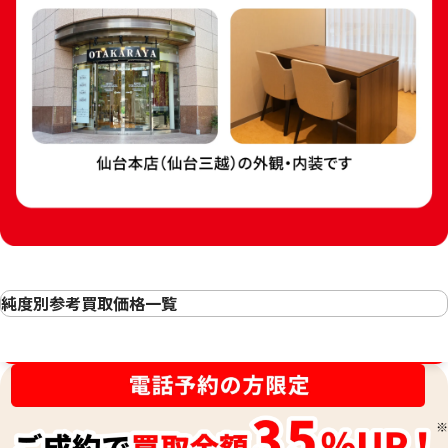
24金 (K24) カレ
24金 (K24) カレンダー 新星工業 子
3g
純度別参考買取価格一覧
3.5g
24金(K24・純金)の買取
参考買取価格
参考買取価格
金相場高騰中！売るなら今！
23金（K23）の買取
104,100
円
89,200
円
22金（K22）の買取
21.6金(K21.6)の買取
20金（K20）の買取