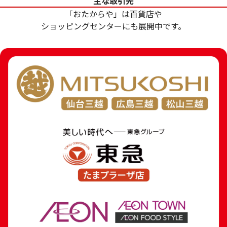
主な取引先
参考買取価格
参考買取価格
「おたからや」は百貨店や
369,000
円
288,600
円
ショッピングセンターにも展開中です。
24金 (K24) ネックレス
18金 (K18) 喜平
8.1g
7.8g
参考買取価格
参考買取価格
241,000
円
175,200
円