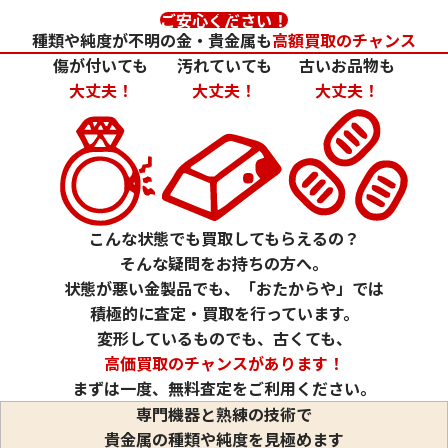
ご安心ください！
種類や純度が不明の金・貴金属も
高額買取のチャンス
傷が付いても
汚れていても
古いお品物も
大丈夫！
大丈夫！
大丈夫！
24金 (K24) カレンダー 新星工業 亥
24金 (K24) カレ
2g
1.5g
参考買取価格
参考買取価格
こんな状態でも買取してもらえるの？
59,500
円
44,600
円
そんな疑問をお持ちの方へ。
状態が悪い金製品でも、「おたからや」では
積極的に査定・買取を行っています。
変形しているものでも、古くても、
高価買取のチャンスがあります！
まずは一度、無料査定をご利用ください。
専門機器と熟練の技術で
貴金属の種類や純度を見極めます