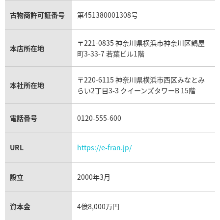
ガーネット買取
ブレゲ買取
グッチ買取
ブシュロン買取
アクアマリン買取
オメガ買取
プラダ買取
古物商許可証番号
第451380001308号
モーブッサン買取
ウブロ買取
ミキモト買取
IWC買取
グラフ買取
〒221-0835 神奈川県横浜市神奈川区鶴屋
カルティエ買取
本店所在地
フランク ミュラー買取
町3-33-7 若葉ビル1階
リシャール・ミル買取
タグ・ホイヤー買取
〒220-6115 神奈川県横浜市西区みなとみ
パネライ買取
本社所在地
らい2丁目3-3 クイーンズタワーB 15階
チューダー（チュードル）買取
電話番号
0120-555-600
URL
https://e-fran.jp/
設立
2000年3月
資本金
4億8,000万円