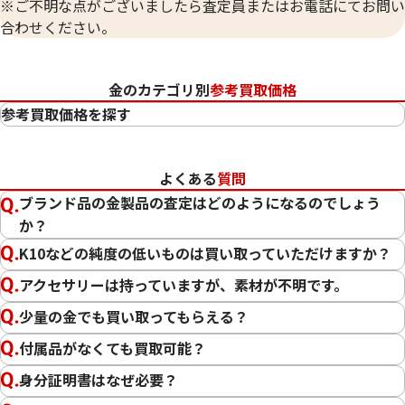
※ご不明な点がございましたら査定員またはお電話にてお問い
合わせください。
金のカテゴリ別
参考買取価格
参考買取価格を探す
24金（K24・純金）
23金（K23）
よくある
質問
22金（K22）
ブランド品の金製品の査定はどのようになるのでしょう
21.6金（K21.6）
か？
20金（K20）
K10などの純度の低いものは買い取っていただけますか？
18金（K18）
14金（K14）
アクセサリーは持っていますが、素材が不明です。
12金（K12）
少量の金でも買い取ってもらえる？
10金（K10）
付属品がなくても買取可能？
金
プラチナ
身分証明書はなぜ必要？