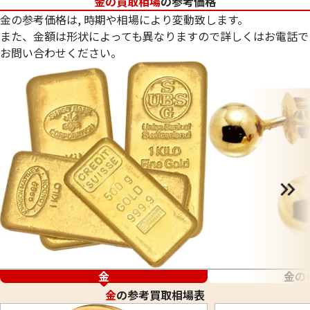
金の買取相場
の参考価格
金の参考価格は, 時期や相場により変動致します。
また、金額は形状によっても異なりますので詳しくはお電話で
お問い合わせください。
金
金の
金
の参考買取相場表