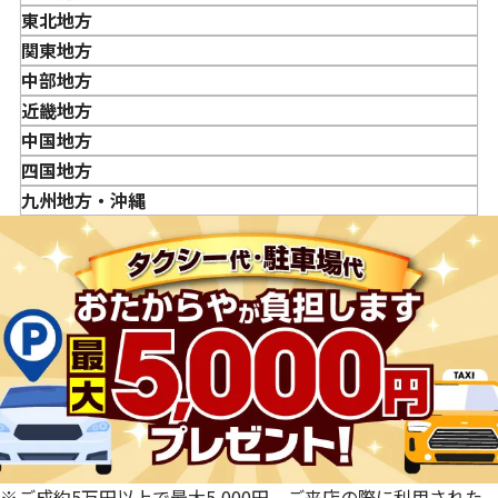
東北地方
金・貴金属はいつ売るのがポイント？日によって買取価格
青森県
関東地方
が違うって本当ですか？
岩手県
東京都
中部地方
貴金属の売り時はいつですか？
宮城県
神奈川県
新潟県
近畿地方
秋田県
埼玉県
富山県
三重県
中国地方
山形県
千葉県
石川県
滋賀県
鳥取県
四国地方
福島県
茨城県
山梨県
京都府
島根県
徳島県
九州地方・沖縄
栃木県
長野県
大阪府
岡山県
香川県
福岡県
群馬県
岐阜県
兵庫県
広島県
愛媛県
佐賀県
静岡県
奈良県
山口県
長崎県
愛知県
和歌山県
熊本県
大分県
宮崎県
鹿児島県
※ご成約5万円以上で最大5,000円。ご来店の際に利用された