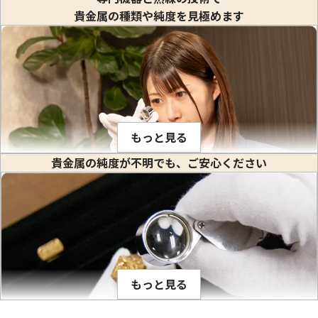
貴金属の種類や純度を見極めます
24金 (K24) カレンダー 新星工業 辰丑
24金 (K24) カレ
1.1g
1g
参考買取価格
参考買取価格
もっと見る
32,700
円
29,700
円
貴金属の純度が不明でも、ご安心ください
金や白金などの貴金属はそれぞれ固有の比重値を持っていま
す。比重とは、私達が生活している場所で(常温、常圧で)その
物質の1立方センチメートル当りの重量のことをいいます。(※
物質を1センチ角のサイの目状に切った時のその重さ) 1立方セ
ンチメートルあたり何グラムかは、金属ごとに異なり、K18や
もっと見る
PT900のように何種類かの貴金属を混ぜ合わせて作った合金
でも、その混合比率が解っているので比重が計算出来ます。こ