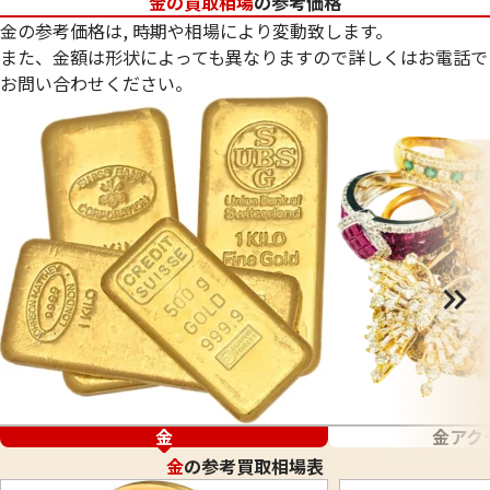
金の買取相場
の参考価格
金の参考価格は, 時期や相場により変動致します。
また、金額は形状によっても異なりますので詳しくはお電話で
お問い合わせください。
金
金アク
金
の参考買取相場表