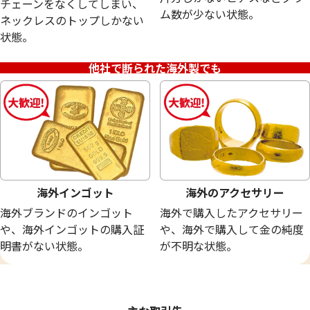
チェーンをなくしてしまい、
18金 (K18) メガネ
24金 (K24) ネッ
ム数が少ない状態。
ネックレスのトップしかない
20.0g
13.5g
状態。
参考買取価格
参考買取価格
449,400
円
401,700
円
他社で断られた海外製でも
海外インゴット
海外のアクセサリー
海外ブランドのインゴット
海外で購入したアクセサリー
や、海外インゴットの購入証
や、海外で購入して金の純度
明書がない状態。
が不明な状態。
24金 (K24) サントメ・プリンシべ民主共
24金 (K24) ネッ
和国 金貨
9.7g