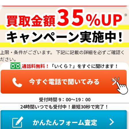
の比重の値は、金の純度ごとに固有です。そのため、宝石など
金相場高騰中！売るなら今！
が付いていない金塊やインゴットなど、水に浸すことができ
刻印がなくて純度がわからないお品物や、他の素材のお品物
るものの純度を、非常に正確に測定する際に用います。最終的
と組み合わされた合金のお品物、低純度のお品物も、当社の
な査定額は、これらの科学的なデータに加えて、査定士が持つ
専門的な技術で正確に測定し、その場で価値を判定いたしま
専門知識と経験を総合的に判断して算出されます。
す。他店で「買取は難しい」と断られてしまったお品物も、諦
めずにご相談ください。おたからやでは、確かな鑑定力で、
これまでお値段がつかなかったお品物にも、思わぬ価値が見
上限・条件がございます。 下記に記載の詳細を必ずご確認く
つかるかもしれません。どのような貴金属でも、お気軽にお
ださい。
持ち込みください。
通話料無料！
「いくら？」をすぐに聞けます！
受付時間 9：00〜19：00
24時間いつでも受付中！最短30秒で完了！