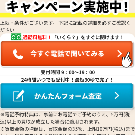
18金(K18)の買取
14金（K14）の買取
12金（K12）の買取
上限・条件がございます。 下記に記載の詳細を必ずご確認く
10金（K10）の買取
ださい。
9金（K9）の買取
通話料無料！
「いくら？」をすぐに聞けます！
受付時間 9：00〜19：00
18金 (K18) 喜平リング
18金 (K18) 喜平
24時間いつでも受付中！最短30秒で完了！
3.4g
3.2g
参考買取価格
参考買取価格
76,400
円
71,900
円
※電話予約特典は、事前にお電話でご予約のうえ、5万円(税
込)以上の買取が成立した場合に適用されます。
※買取金額の増額は、買取金額の35％、上限10万円(税込)まで