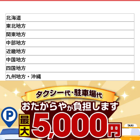
「金・貴金属の査定」にはどれくらい時間がかかります
か？
北海道
「金・貴金属の買取価格」はどうやって決まりますか？
東北地方
金・貴金属はいつ売るのがポイント？日によって買取価格
青森県
関東地方
が違うって本当ですか？
岩手県
東京都
中部地方
貴金属の売り時はいつですか？
宮城県
神奈川県
新潟県
近畿地方
秋田県
埼玉県
富山県
三重県
中国地方
山形県
千葉県
石川県
滋賀県
鳥取県
四国地方
福島県
茨城県
山梨県
京都府
島根県
徳島県
九州地方・沖縄
栃木県
長野県
大阪府
岡山県
香川県
福岡県
群馬県
岐阜県
兵庫県
広島県
愛媛県
佐賀県
静岡県
奈良県
山口県
長崎県
愛知県
和歌山県
熊本県
大分県
宮崎県
鹿児島県