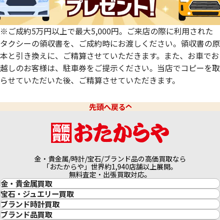
※ご成約5万円以上で最大5,000円。ご来店の際に利用された
タクシーの領収書を、ご成約時にお渡しください。領収書の原
本と引き換えに、ご精算させていただきます。また、お車でお
越しのお客様は、駐車券をご提示ください。当店でコピーを取
らせていただいた後、ご精算させていただきます。
先頭へ戻る
金・貴金属/時計/宝石/ブランド品の高価買取なら
「おたからや」世界約1,940店舗以上展開。
無料査定・出張買取対応。
金・貴金属買取
金買取
宝石・ジュエリー買取
金の相場価格情報
宝石・ジュエリー買取
ブランド時計買取
金の参考買取価格一覧
ダイヤモンド買取
時計買取
ブランド品買取