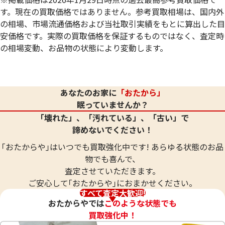
す。現在の買取価格ではありません。参考買取相場は、国内外
の相場、市場流通価格および当社取引実績をもとに算出した目
安価格です。実際の買取価格を保証するものではなく、査定時
の相場変動、お品物の状態により変動します。
24金 (K24) ネックレス
24金 (K24) ネッ
20.8g
20.8g
あなたのお家に
「おたから」
参考買取価格
参考買取価格
眠っていませんか？
619,000
円
619,000
円
「壊れた」、「汚れている」、「古い」で
諦めないでください！
｢おたからや｣はいつでも買取強化中です! あらゆる状態のお品
物でも喜んで、
査定させていただきます。
ご安心して｢おたからや｣におまかせください。
すべて査定大歓迎!
おたからやでは
このような状態でも
買取強化中！