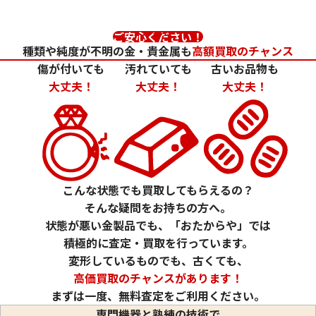
ご安心ください！
種類や純度が不明の金・貴金属も
高額買取のチャンス
傷が付いても
汚れていても
古いお品物も
大丈夫！
大丈夫！
大丈夫！
24金 (K24) カレンダー 新星工業 亥
24金 (K24) カレ
2g
1.5g
参考買取価格
参考買取価格
59,500
円
44,600
円
こんな状態でも買取してもらえるの？
そんな疑問をお持ちの方へ。
状態が悪い金製品でも、「おたからや」では
積極的に査定・買取を行っています。
変形しているものでも、古くても、
高価買取のチャンスがあります！
まずは一度、無料査定をご利用ください。
専門機器と熟練の技術で