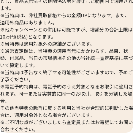
とし、景品表示法その他関係法令を遵守した範囲内で適用され
ます。
※当特典は、弊社買取価格からの金額UPになります。また、
適用外商品はありません。
※他キャンペーンとの併用は可能ですが、増額分の合計上限は
10万円(税込)となります。
※当特典は適用対象外の店舗がございます。
※通常査定額は、当特典の適用有無にかかわらず、品目、状
態、付属品、当日の市場相場その他の当社統一査定基準に基づ
24金 (K24) カレンダー 新星工業 戌
24金 (K24) カレ
いて算定します。
2g
2g
※当特典は予告なく終了する可能性がございますので、予めご
参考買取価格
参考買取価格
了承ください。
59,500
円
59,500
円
※電話予約特典は、電話予約のうえ対象となるお取引に適用さ
れます。同一または実質的に同一のお取引、取引を分割した場
合、
その他当特典の趣旨に反する利用と当社が合理的に判断した場
合は、適用対象外となる場合がございます。
※ご不明な点がございましたら査定員またはお電話にてお問い
合わせください。