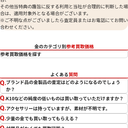
その他当特典の趣旨に反する利用と当社が合理的に判断した場
合は、適用対象外となる場合がございます。
※ご不明な点がございましたら査定員またはお電話にてお問い
合わせください。
金のカテゴリ別
参考買取価格
参考買取価格を探す
24金（K24・純金）
23金（K23）
よくある
質問
22金（K22）
ブランド品の金製品の査定はどのようになるのでしょう
21.6金（K21.6）
か？
20金（K20）
K10などの純度の低いものは買い取っていただけますか？
18金（K18）
14金（K14）
アクセサリーは持っていますが、素材が不明です。
12金（K12）
少量の金でも買い取ってもらえる？
10金（K10）