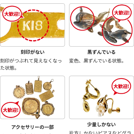
18金 (K18) メガネ
18金 (K18) メガネ
23.6g
22.7g
参考買取価格
参考買取価格
530,300
円
510,100
円
刻印がない
黒ずんでいる
刻印がつぶれて見えなくなっ
変色、黒ずんでいる状態。
た状態。
少量しかない
アクセサリーの一部
片方しかないピアスなどグラ