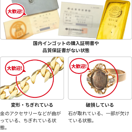
18金 (K18) メガネ
18金 (K18) メガネ
27.2g
26.0g
参考買取価格
参考買取価格
国内インゴットの購入証明書や
611,200
円
584,200
円
品質保証書がない状態
変形・ちぎれている
破損している
金のアクセサリーなどが曲が
石が取れている、一部が欠け
っている、ちぎれている状
ている状態。
態。