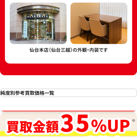
24金 (K24) カレ
24金 (K24) カレンダー 新星工業 子
3g
純度別参考買取価格一覧
3.5g
24金(K24・純金)の買取
参考買取価格
参考買取価格
金相場高騰中！売るなら今！
23金（K23）の買取
104,100
円
89,200
円
22金（K22）の買取
21.6金(K21.6)の買取
20金（K20）の買取