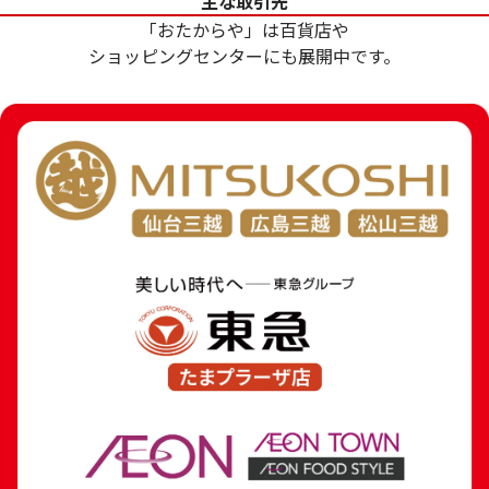
主な取引先
参考買取価格
参考買取価格
「おたからや」は百貨店や
369,000
円
288,600
円
ショッピングセンターにも展開中です。
24金 (K24) ネックレス
18金 (K18) 喜平
8.1g
7.8g
参考買取価格
参考買取価格
241,000
円
175,200
円