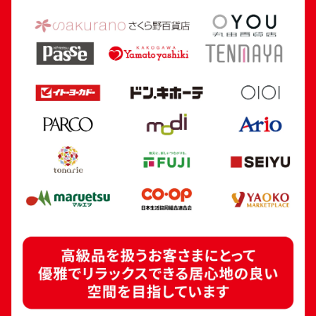
24金 (K24) カレンダー 新星工業 寅
18金 (K18) 喜平
5.4g
5.0g
参考買取価格
参考買取価格
160,700
円
112,300
円