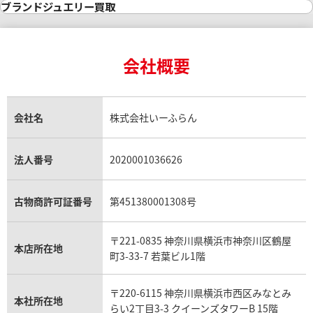
インゴット買取
ダイヤモンド・宝石の参考価格一覧
ロレックス買取
ブランド買取
ブランドジュエリー買取
インゴットの相場価格情報
リング・結婚指輪買取
ロレックス デイトナ買取
ルイ・ヴィトン買取
カルティエ買取
24金買取
エメラルド買取
ロレックス サブマリーナー買取
ルイ・ヴィトン買取の参考価格一覧
ティファニー買取
24金の相場価格情報
サファイア買取
ロレックス GMTマスター買取
エルメス買取
ブルガリ買取
18金買取
ルビー買取
ロレックス エクスプローラー買取
会社概要
エルメス バーキン買取
ヴァンクリーフ＆アーペル買取
18金の相場価格情報
ヒスイ買取
ロレックス デイトジャスト買取
エルメス ケリー買取
ハリーウィンストン買取
金のアクセサリー買取
オパール買取
ロレックス 買取の参考価格一覧
エルメス買取の参考価格一覧
クロムハーツ買取
金貨買取
トパーズ買取
パテック フィリップ買取
シャネル買取
フレッド買取
貴金属買取
タンザナイト買取
パテック フィリップノーチラス買取
シャネル マトラッセ買取
ショーメ買取
会社名
株式会社いーふらん
プラチナ買取
アメジスト買取
オーデマ ピゲ買取
シャネル買取の参考価格一覧
ショパール買取
銀・シルバー買取
パライバトルマリン買取
オーデマ ピゲ ロイヤルオーク買取
ディオール買取
タサキ買取
パラジウム買取
キャッツアイ買取
ヴァシュロン・コンスタンタン買取
セリーヌ買取
法人番号
2020001036626
ダミアーニ買取
アレキサンドライト買取
A.ランゲ&ゾーネ買取
フェンディ買取
ピアジェ買取
ガーネット買取
ブレゲ買取
グッチ買取
ブシュロン買取
アクアマリン買取
オメガ買取
プラダ買取
古物商許可証番号
第451380001308号
モーブッサン買取
ウブロ買取
ミキモト買取
IWC買取
グラフ買取
〒221-0835 神奈川県横浜市神奈川区鶴屋
カルティエ買取
本店所在地
フランク ミュラー買取
町3-33-7 若葉ビル1階
リシャール・ミル買取
タグ・ホイヤー買取
〒220-6115 神奈川県横浜市西区みなとみ
パネライ買取
本社所在地
らい2丁目3-3 クイーンズタワーB 15階
チューダー（チュードル）買取