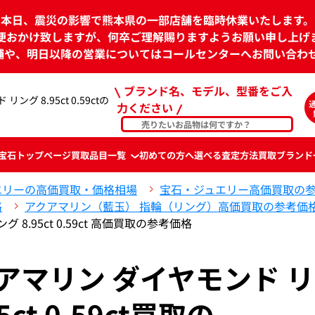
本日、震災の影響で熊本県の一部店舗を臨時休業いたします。
便おかけ致しますが、何卒ご理解賜りますようお願い申し上げ
舗や、明日以降の営業についてはコールセンターへお問い合わ
ブランド名、モデル、型番をご入
ング 8.95ct 0.59ctの
力ください
宝石
トップページ
買取品目一覧
初めての方へ
選べる査定方法
買取ブランド
エリーの高価買取・価格相場
宝石・ジュエリー高価買取の
格
アクアマリン（藍玉） 指輪（リング）高価買取の参考価
 8.95ct 0.59ct 高価買取の参考価格
アクアマリン ダイヤモンド 
5ct 0.59ct買取の