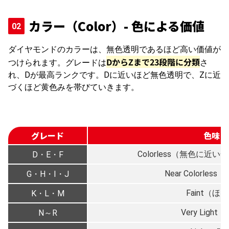
カラー（Color）- 色による価値
ダイヤモンドのカラーは、無色透明であるほど高い価値が
DからZまで23段階に分類
つけられます。グレードは
さ
れ、Dが最高ランクです。Dに近いほど無色透明で、Zに近
づくほど黄色みを帯びていきます。
グレード
色味（
Colorless（無色に
D・E・F
Near Color
G・H・I・J
Faint（
K・L・M
Very Lig
N～R