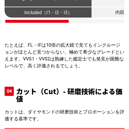
肉眼で
Included（I1・I2・I3）
たとえば、FL・IFは10倍の拡大鏡で見てもインクルージ
ョンがほとんど見つからない、極めて希少なグレードとい
えます。VVS1・VVS2は熟練した鑑定士でも発見が困難な
レベルで、高く評価されるでしょう。
カット（Cut）- 研磨技術による価
値
カットは、ダイヤモンドの研磨技術とプロポーションを評
価する基準です。