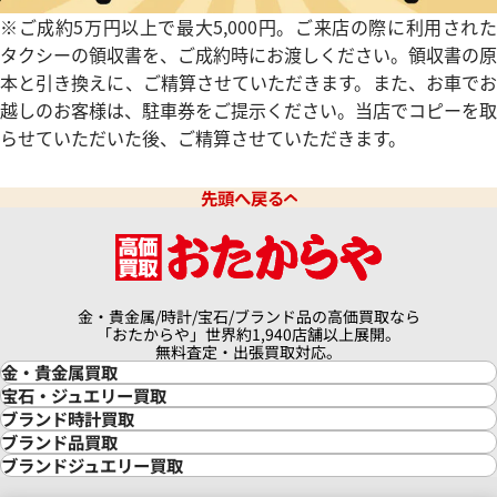
価格
参考買取価格
※ご成約5万円以上で最大5,000円。ご来店の際に利用された
120,000
円
タクシーの領収書を、ご成約時にお渡しください。領収書の原
年1月9日時点の参考買取価格です
※2024年5月27日時点の参考
本と引き換えに、ご精算させていただきます。また、お車でお
越しのお客様は、駐車券をご提示ください。当店でコピーを取
らせていただいた後、ご精算させていただきます。
先頭へ戻る
金・貴金属/時計/宝石/ブランド品の高価買取なら
「おたからや」世界約1,940店舗以上展開。
無料査定・出張買取対応。
金・貴金属買取
金買取
宝石・ジュエリー買取
金の相場価格情報
宝石・ジュエリー買取
ブランド時計買取
スター 166.0216.3
オメガ デ・ヴィル プレステージ 
金の参考買取価格一覧
ダイヤモンド買取
時計買取
ブランド品買取
価格
参考買取価格
インゴット買取
ダイヤモンド・宝石の参考価格一覧
ロレックス買取
ブランド買取
ブランドジュエリー買取
インゴットの相場価格情報
リング・結婚指輪買取
ロレックス デイトナ買取
87,000
円
ルイ・ヴィトン買取
カルティエ買取