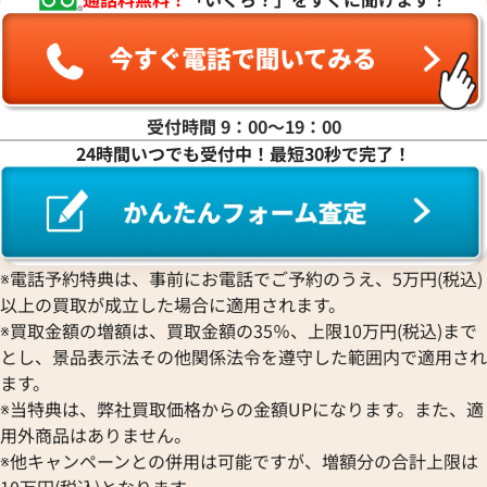
受付時間 9：00〜19：00
24時間いつでも受付中！最短30秒で完了！
ンステレーション
オメガ シーマスター アクアテ
20.57.006
スター 2806.52.37
価格
参考買取価格
363,000
円
9月27日時点の参考買取価格です
※2026年1月9日時点の参考買
※電話予約特典は、事前にお電話でご予約のうえ、5万円(税込)
以上の買取が成立した場合に適用されます。
※買取金額の増額は、買取金額の35％、上限10万円(税込)まで
とし、景品表示法その他関係法令を遵守した範囲内で適用され
ます。
※当特典は、弊社買取価格からの金額UPになります。また、適
用外商品はありません。
※他キャンペーンとの併用は可能ですが、増額分の合計上限は
10万円(税込)となります。