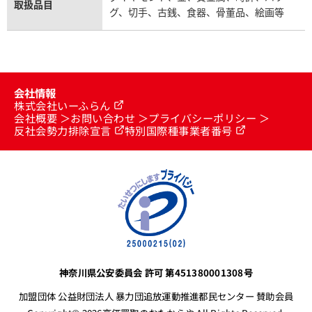
取扱品目
グ、切手、古銭、食器、骨董品、絵画等
会社情報
株式会社いーふらん
会社概要
お問い合わせ
プライバシーポリシー
反社会勢力排除宣言
特別国際種事業者番号
神奈川県公安委員会 許可 第451380001308号
加盟団体 公益財団法人 暴力団追放運動推進都民センター 賛助会員