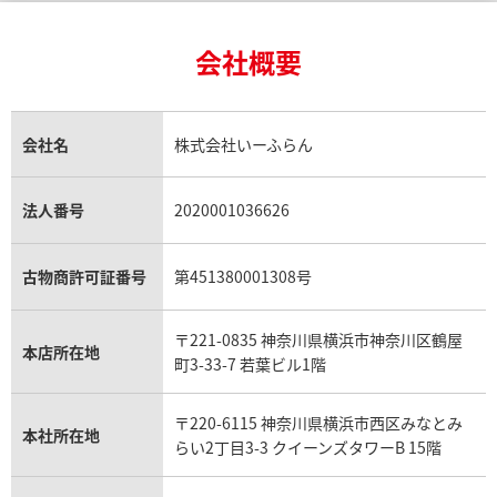
24金買取
6月27日時点の参考買取価格です
※2026年4月27日時点の参考
エメラルド買取
ロレックス サブマリーナー買取
ルイ・ヴィトン買取の参考価格一覧
ティファニー買取
24金の相場価格情報
サファイア買取
ロレックス GMTマスター買取
エルメス買取
ブルガリ買取
18金買取
ルビー買取
ロレックス エクスプローラー買取
会社概要
エルメス バーキン買取
ヴァンクリーフ＆アーペル買取
18金の相場価格情報
ヒスイ買取
ロレックス デイトジャスト買取
エルメス ケリー買取
ハリーウィンストン買取
金のアクセサリー買取
オパール買取
ロレックス 買取の参考価格一覧
エルメス買取の参考価格一覧
クロムハーツ買取
金貨買取
トパーズ買取
パテック フィリップ買取
シャネル買取
フレッド買取
貴金属買取
タンザナイト買取
パテック フィリップノーチラス買取
シャネル マトラッセ買取
ショーメ買取
会社名
株式会社いーふらん
プラチナ買取
アメジスト買取
オーデマ ピゲ買取
シャネル買取の参考価格一覧
ショパール買取
銀・シルバー買取
パライバトルマリン買取
オーデマ ピゲ ロイヤルオーク買取
ディオール買取
タサキ買取
パラジウム買取
キャッツアイ買取
ヴァシュロン・コンスタンタン買取
セリーヌ買取
法人番号
2020001036626
ダミアーニ買取
アレキサンドライト買取
A.ランゲ&ゾーネ買取
フェンディ買取
ピアジェ買取
ガーネット買取
ブレゲ買取
グッチ買取
ブシュロン買取
アクアマリン買取
オメガ買取
プラダ買取
古物商許可証番号
第451380001308号
モーブッサン買取
ウブロ買取
ミキモト買取
IWC買取
グラフ買取
〒221-0835 神奈川県横浜市神奈川区鶴屋
カルティエ買取
本店所在地
フランク ミュラー買取
町3-33-7 若葉ビル1階
ステレーション 1512.30
オメガ コンステレーション 
リシャール・ミル買取
1841.55.11
タグ・ホイヤー買取
〒220-6115 神奈川県横浜市西区みなとみ
パネライ買取
本社所在地
価格
参考買取価格
らい2丁目3-3 クイーンズタワーB 15階
チューダー（チュードル）買取
69,000
円
5月27日時点の参考買取価格です
※2026年4月9日時点の参考買