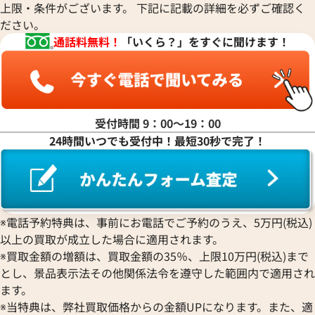
パルミジャーニ・フルリエ
ルミノックス
上限・条件がございます。 下記に記載の詳細を必ずご確認く
ウブロ
GUCCI
ジェイコブ
Piaget
Ressence
ださい。
ETERNA
グッチ
Gerald Genta
ピアジェ
レッセンス
通話料無料！
「いくら？」をすぐに聞けます！
エテルナ
Graham
ジェラルド・ジェンタ
PIERRE KUNZ
ル 424.10.40.20.01.001
オメガ デ・ヴィル 424.10.37.20
ROGER DUBUIS
EDOX
グラハム
Jaeger-LeCoultre
ピエール・クンツ
ロジェ・デュブイ
価格
参考買取価格
エドックス
Grand Seiko
ジャガー・ルクルト
FRANCK MULLER
ROLEX
EBERHARD
211,000
円
グランドセイコー
Jaquet Droz
フランク ミュラー
年4月9日時点の参考買取価格です
※2026年5月9日時点の参考買
ロレックス
エベラール
CORUM
ジャケ・ドロー
BOUCHERON
受付時間 9：00〜19：00
LONGINES
EBEL
コルム
Girard-Perregaux
ブシュロン
24時間いつでも受付中！最短30秒で完了！
ロンジン
エベル
Concord
ジラール・ペルゴ
BREITLING
EPOS
コンコルド
Sinn
ブライトリング
エポス
ジン
Blancpain
Hermes
STOWA
ブランパン
エルメス
ストーヴァ
BVLGARI
※電話予約特典は、事前にお電話でご予約のうえ、5万円(税込)
OMEGA
SEIKO
以上の買取が成立した場合に適用されます。
ブルガリ
オメガ
セイコー
Breguet
※買取金額の増額は、買取金額の35％、上限10万円(税込)まで
ORIENT
CENTURY
とし、景品表示法その他関係法令を遵守した範囲内で適用され
ブレゲ
オリエント
センチュリー
BULOVA
ます。
ORIS
ZENITH
※当特典は、弊社買取価格からの金額UPになります。また、適
ブローバ
オリス