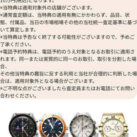
※当特典は適用対象外の店舗がございます。
※通常査定額は、当特典の適用有無にかかわらず、品目、状
態、付属品、当日の市場相場その他の当社統一査定基準に基づ
いて算定します。
※当特典は予告なく終了する可能性がございますので、予めご
・ヴィル プレステージ
オメガ シーマスター 2595.30
了承ください。
21.02.003
※電話予約特典は、電話予約のうえ対象となるお取引に適用さ
価格
参考買取価格
れます。同一または実質的に同一のお取引、取引を分割した場
312,000
円
合、
3月27日時点の参考買取価格です
※2025年1月27日時点の参考
その他当特典の趣旨に反する利用と当社が合理的に判断した場
合は、適用対象外となる場合がございます。
※ご不明な点がございましたら査定員またはお電話にてお問い
合わせください。