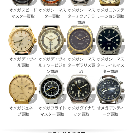
オメガ スピード
オメガ シーマス
オメガ シーマス
オメガ コンステ
マスター買取
ター買取
ター アクアテラ
レーション買取
買取
ンステレーション
オメガ コンステレーション
60.11.001
123.15.27.60.05.002
価格
参考買取価格
263,000
円
オメガ デ・ヴィ
オメガ デ・ヴィ
オメガ シーマス
オメガ シーマス
年5月9日時点の参考買取価格です
※2024年6月27日時点の参考
ル買取
ル アワービジョ
ター ポラリス買
ター レイルマス
ン買取
取
ター買取
オメガ ジュネー
オメガ フライト
オメガ ダイナミ
オメガ アンティ
ブ買取
マスター 買取
ック 買取
ーク買取