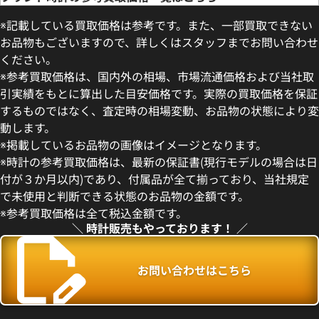
※記載している買取価格は参考です。また、一部買取できない
お品物もございますので、詳しくはスタッフまでお問い合わせ
ください。
※参考買取価格は、国内外の相場、市場流通価格および当社取
引実績をもとに算出した目安価格です。実際の買取価格を保証
するものではなく、査定時の相場変動、お品物の状態により変
動します。
ンステレーション
オメガ レイルマスター
※掲載しているお品物の画像はイメージとなります。
20.05.001
220.10.40.20.01.001
※時計の参考買取価格は、最新の保証書(現行モデルの場合は日
価格
参考買取価格
付が３か月以内)であり、付属品が全て揃っており、当社規定
433,000
円
で未使用と判断できる状態のお品物の金額です。
2月27日時点の参考買取価格です
※2025年1月9日時点の参考買
※参考買取価格は全て税込金額です。
＼ 時計販売もやっております！ ／
お問い合わせはこちら