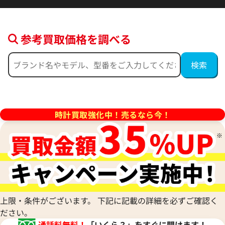
参考買取価格を調べる
ンステレーション
オメガ コンステレーション
60.57.001
123.25.27.60.55.006
価格
参考買取価格
時計買取強化中！売るなら今！
397,000
円
年4月9日時点の参考買取価格です
※2025年9月27日時点の参考
上限・条件がございます。 下記に記載の詳細を必ずご確認く
ださい。
通話料無料！
「いくら？」をすぐに聞けます！