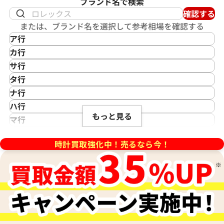
ブランド名で検索
確認する
または、ブランド名を選択して参考相場を確認する
ア行
ンステレーション ブラッシュ
オメガ デ・ヴィル プレステー
IKEPOD
カ行
60.57.001
424.10.37.20.03.001
アイクポッド
CASIO
サ行
IWC
価格
参考買取価格
カシオ
Saint Laurent
タ行
アイダブリューシー
Cartier
229,000
円
サンローラン
TAG Heuer
ナ行
年9月9日時点の参考買取価格です
※2026年5月27日時点の参考
Azimuth
カルティエ
Shellman
タグ・ホイヤー
NOMOS Glashütte
ハ行
アジムース
Gaga Milano
シェルマン
Daniel Roth
もっと見る
ノモス グラスヒュッテ
Hamilton
マ行
ANONIMO
ガガミラノ
CITIZEN
ダニエル・ロート
ハミルトン
MIDO
ラ行
アノーニモ
Quinting
シチズン
TUDOR
Harry Winston
ミドー
時計買取強化中！売るなら今！
RALPH LAUREN
Alain Silberstein
クインティング
CHANEL
チューダー(チュードル)
ハリー・ウィンストン
MAURICE LACROIX
ラルフ ローレン
アラン・シルベスタイン
Cuervo y Sobrinos
シャネル
Tiffany & Co.
Patek Philippe
モーリス・ラクロア
Richard Mille
Armand Nicolet
クエルボ・イ・ソブリノス
Chopard
ティファニー
パテック フィリップ
リシャール・ミル
アルマン・ニコレ
CVSTOS
ショパール
Dior
Panerai
Louis Vuitton
WALTHAM
クストス
CHAUMET
ディオール
パネライ
ルイ・ヴィトン
ウォルサム
Chronoswiss
ショーメ
Parmigiani Fleurier
Luminox
HUBLOT
クロノスイス
Jacob & Co.