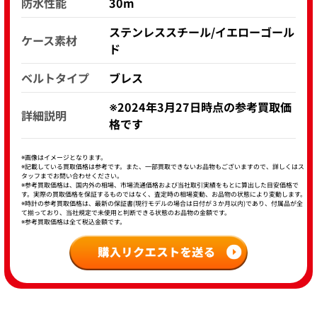
防水性能
30m
ステンレススチール/イエローゴール
ケース素材
ド
ベルトタイプ
ブレス
※2024年3月27日時点の参考買取価
詳細説明
格です
※画像はイメージとなります。
※記載している買取価格は参考です。また、一部買取できないお品物もございますので、詳しくはス
タッフまでお問い合わせください。
※参考買取価格は、国内外の相場、市場流通価格および当社取引実績をもとに算出した目安価格で
す。実際の買取価格を保証するものではなく、査定時の相場変動、お品物の状態により変動します。
※時計の参考買取価格は、最新の保証書(現行モデルの場合は日付が３か月以内)であり、付属品が全
て揃っており、当社規定で未使用と判断できる状態のお品物の金額です。
※参考買取価格は全て税込金額です。