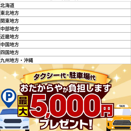
北海道
マスター 2501.83
オメガ デ・ヴィル プレステージ 
東北地方
価格
参考買取価格
青森県
岩手県
宮城県
秋田県
山形県
福島県
関東地方
131,000
円
12月9日時点の参考買取価格です
※2026年5月27日時点の参考
東京都
神奈川県
埼玉県
千葉県
茨城県
栃木県
群馬県
中部地方
新潟県
富山県
石川県
山梨県
長野県
岐阜県
静岡県
愛知県
近畿地方
三重県
滋賀県
京都府
大阪府
兵庫県
奈良県
和歌山県
中国地方
鳥取県
島根県
岡山県
広島県
山口県
四国地方
徳島県
香川県
愛媛県
九州地方・沖縄
福岡県
佐賀県
長崎県
熊本県
大分県
宮崎県
鹿児島県
マスター 2516.50
オメガ シーマスター 168.024