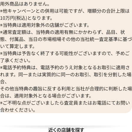
ゼニス
Bell & Ross
用外商品はありません。
Audemars Piguet
※他キャンペーンとの併用は可能ですが、増額分の合計上限は
ベル＆ロス
ル 424.10.37.20.04.001
オメガ コンステレーション 1631
オーデマ ピゲ
BAUME＆MERCIER
10万円(税込)となります。
参考買取価格
Vacheron Constantin
※当特典は適用対象外の店舗がございます。
ボーム＆メルシエ
価格
154,000
円
ヴァシュロン・コンスタンタン
BALL Watch
※通常査定額は、当特典の適用有無にかかわらず、品目、状
※2023年11月27日時点の参
Van Cleef & Arpels
態、付属品、当日の市場相場その他の当社統一査定基準に基づ
ボール ウォッチ
12月9日時点の参考買取価格です
す
ヴァンクリーフ＆アーペル
いて算定します。
Versace
※当特典は予告なく終了する可能性がございますので、予めご
ヴェルサーチ
了承ください。
Wempe
※電話予約特典は、電話予約のうえ対象となるお取引に適用さ
ヴェンペ
れます。同一または実質的に同一のお取引、取引を分割した場
合、
その他当特典の趣旨に反する利用と当社が合理的に判断した場
合は、適用対象外となる場合がございます。
※ご不明な点がございましたら査定員またはお電話にてお問い
合わせください。
近くの店舗を探す