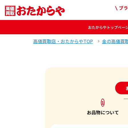
ブラ
おたからや
トップペー
高価買取店・おたからやTOP
金の高価買
24
1
お品物について