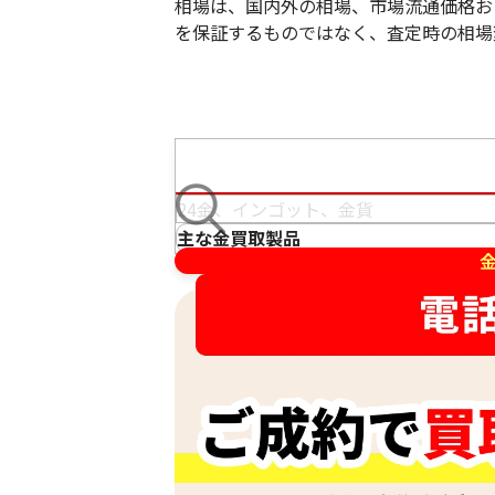
相場は、国内外の相場、市場流通価格お
を保証するものではなく、査定時の相場
18金 (K18WG) ブローチ
7.4g
参考買取価格
166,200
円
主な金買取製品