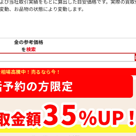
よび当社取引実績をもとに算出した目安価格です。実際の買取
変動、お品物の状態により変動します。
10金 (K10) ブレスレット ホワイトゴールド (WG
金の参考価格
13.5g
を
検索
参考買取価格
162,800
円
金相場高騰中！売るなら今！