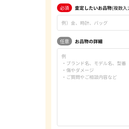
必須
査定したいお品物
(複数入
任意
お品物の詳細