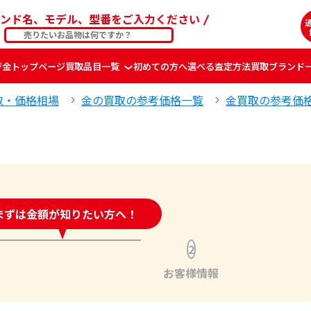
ンド名、モデル、型番をご入力ください
ジ
金
トップページ
買取品目一覧
初めての方へ
選べる査定方法
買取ブランド
取・価格相場
金の買取の参考価格一覧
金買取の参考価
時間受付中!
まずは金額が知りたい方へ！
問い合わせフォーム
2
お客様情報