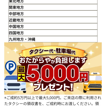
東北地方
青森県
関東地方
岩手県
東京都
中部地方
宮城県
神奈川県
新潟県
近畿地方
秋田県
埼玉県
富山県
三重県
中国地方
山形県
千葉県
石川県
滋賀県
鳥取県
四国地方
福島県
茨城県
山梨県
京都府
島根県
徳島県
九州地方・沖縄
栃木県
長野県
大阪府
岡山県
香川県
福岡県
群馬県
岐阜県
兵庫県
広島県
愛媛県
佐賀県
静岡県
奈良県
山口県
長崎県
愛知県
和歌山県
熊本県
大分県
宮崎県
鹿児島県
※ご成約5万円以上で最大5,000円。ご来店の際に利用され
たタクシーの領収書を、ご成約時にお渡しください。領