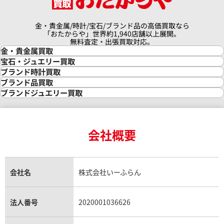
金・貴金属/時計/宝石/ブランド品の高価買取なら
「おたからや」世界約1,940店舗以上展開。
無料査定・出張買取対応。
金・貴金属買取
金買取
宝石・ジュエリー買取
金の相場価格情報
宝石・ジュエリー買取
ブランド時計買取
金の参考買取価格一覧
ダイヤモンド買取
時計買取
ブランド品買取
インゴット買取
ダイヤモンド・宝石の参考価格一覧
ロレックス買取
ブランド買取
ブランドジュエリー買取
インゴットの相場価格情報
リング・結婚指輪買取
ロレックス デイトナ買取
ルイ・ヴィトン買取
カルティエ買取
24金買取
エメラルド買取
ロレックス サブマリーナー買取
ルイ・ヴィトン買取の参考価格一覧
ティファニー買取
24金の相場価格情報
サファイア買取
ロレックス GMTマスター買取
エルメス買取
ブルガリ買取
18金買取
ルビー買取
ロレックス エクスプローラー買取
会社概要
エルメス バーキン買取
ヴァンクリーフ＆アーペル買取
18金の相場価格情報
ヒスイ買取
ロレックス デイトジャスト買取
エルメス ケリー買取
ハリーウィンストン買取
金のアクセサリー買取
オパール買取
ロレックス 買取の参考価格一覧
エルメス買取の参考価格一覧
クロムハーツ買取
金貨買取
トパーズ買取
パテック フィリップ買取
シャネル買取
フレッド買取
貴金属買取
タンザナイト買取
パテック フィリップノーチラス買取
シャネル マトラッセ買取
ショーメ買取
会社名
株式会社いーふらん
プラチナ買取
アメジスト買取
オーデマ ピゲ買取
シャネル買取の参考価格一覧
ショパール買取
銀・シルバー買取
パライバトルマリン買取
オーデマ ピゲ ロイヤルオーク買取
ディオール買取
タサキ買取
パラジウム買取
キャッツアイ買取
ヴァシュロン・コンスタンタン買取
セリーヌ買取
法人番号
2020001036626
ダミアーニ買取
アレキサンドライト買取
A.ランゲ&ゾーネ買取
フェンディ買取
ピアジェ買取
ガーネット買取
ブレゲ買取
グッチ買取
ブシュロン買取