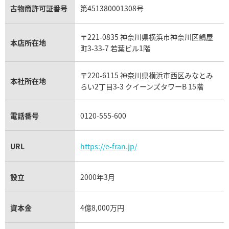
アクアマリン買取
オメガ買取
プラダ買取
古物商許可証番号
第451380001308号
モーブッサン買取
ウブロ買取
ミキモト買取
IWC買取
グラフ買取
〒221-0835 神奈川県横浜市神奈川区鶴屋
カルティエ買取
本店所在地
フランク ミュラー買取
町3-33-7 若葉ビル1階
リシャール・ミル買取
タグ・ホイヤー買取
〒220-6115 神奈川県横浜市西区みなとみ
パネライ買取
本社所在地
らい2丁目3-3 クイーンズタワーB 15階
チューダー（チュードル）買取
電話番号
0120-555-600
URL
https://e-fran.jp/
設立
2000年3月
資本金
4億8,000万円