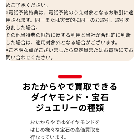
めご了承ください。
※電話予約特典は、電話予約のうえ対象となるお取引に適
Pt･Pm900 ブラジル産パライバトルマリ
Pt･Pm900 
用されます。同一または実質的に同一のお取引、取引を
ン・ダイヤモンド リング 0.28・0.25ct
モンド リング 0.1
分割した場合、
参考買取価格
参考買取価格
その他当特典の趣旨に反する利用と当社が合理的に判断
173,000
円
157,000
円
した場合は、適用対象外となる場合がございます。
2026年3月11日時点
2026年6月11日
※ご不明な点がございましたら査定員またはお電話にてお
問い合わせください。
おたからやで買取できる
ダイヤモンド・宝石
ジュエリーの種類
おたからやではダイヤモンドを
はじめ様々な宝石の高価買取を
行なっています。