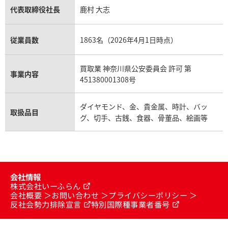
代表取締役社長
鹿村 大志
従業員数
1863名（2026年4月1日時点）
買取業 神奈川県公安委員会 許可 第
事業内容
451380001308号
ダイヤモンド、金、貴金属、時計、バッ
取扱品目
グ、切手、古銭、食器、骨董品、絵画等
会社情報
株式会社いーふらん
会社概要
お問い合わせ
プライバシーポリシー
反社会勢力排除宣言
特別国際種事業者番号