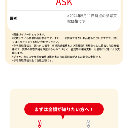
ASK
※2024年5月11日時点の参考買
備考
取価格です
※画像はイメージとなります。
※記載している買取価格は参考です。また、一部買取できないお品物もございますので、詳し
くはスタッフまでお問い合わせください。
※参考買取価格は、国内外の相場、市場流通価格および当社取引実績をもとに算出した目安価
格です。実際の買取価格を保証するものではなく、査定時の相場変動、お品物の状態により変
動します。
※ダイヤ、宝石の参考買取価格は鑑定書または鑑別書があるお品物の金額です。
※参考買取価格は全て税込金額です。
24時間受付中!
まずは金額が知りたい方へ！
問い合わせフォーム
1
2