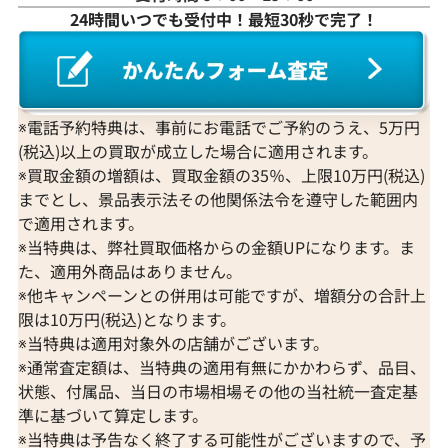
24時間いつでも受付中！最短30秒で完了！
Pt･Pm900 モザンビーク産パライバトル
K18WG モザ
マリン・ダイヤモンド リング 1.52・
ン・ダイヤモンド
0.49ct
トップ 0.97・0.1
参考買取価格
参考買取価格
※電話予約特典は、事前にお電話でご予約のうえ、5万円
254,000
円
231,000
円
(税込)以上の買取が成立した場合に適用されます。
2026年4月11日時点
2026年3月11日
※買取金額の増額は、買取金額の35％、上限10万円(税込)
までとし、景品表示法その他関係法令を遵守した範囲内
で適用されます。
※当特典は、弊社買取価格からの金額UPになります。ま
た、適用外商品はありません。
※他キャンペーンとの併用は可能ですが、増額分の合計上
限は10万円(税込)となります。
※当特典は適用対象外の店舗がございます。
※通常査定額は、当特典の適用有無にかかわらず、品目、
状態、付属品、当日の市場相場その他の当社統一査定基
準に基づいて算定します。
※当特典は予告なく終了する可能性がございますので、予