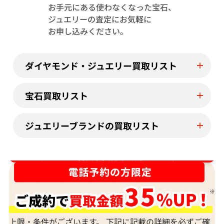
お手元にある使わなくなった宝石、
Pt･Pm900 ブラジル産パライバトルマリ
K18WG モザ
ジュエリーの査定にお気軽に
ン・ダイヤモンド リング 0.32・0.1ct
ン・ダイヤモンド
お申し込みください。
トップ 0.9・0.02
参考買取価格
参考買取価格
153,000
円
126,000
円
ダイヤモンド・ジュエリー買取リスト
2025年11月10日時点
2026年3月11日
宝石買取リスト
ジュエリーブランドの買取リスト
ダイヤ･宝石買取強化中！売るなら今！
上限・条件がございます。 下記に記載の詳細を必ずご確