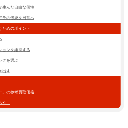
が生んだ自由な個性
アラの伝統を日常へ
うためのポイント
る
ションを維持する
ングを選ぶ
き出す
ー」の参考買取価格
らや」