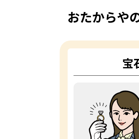
おたからや
宝