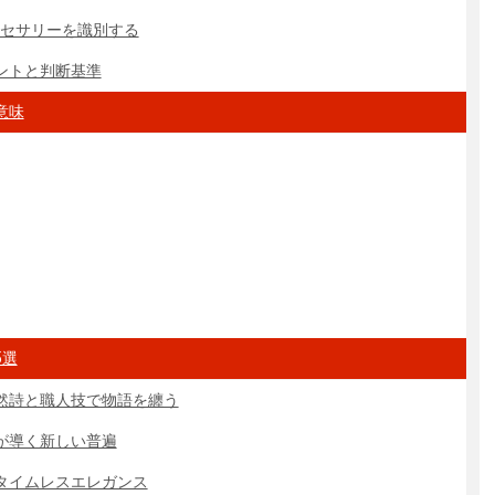
クセサリーを識別する
ントと判断基準
意味
5選
然詩と職人技で物語を纏う
が導く新しい普遍
タイムレスエレガンス