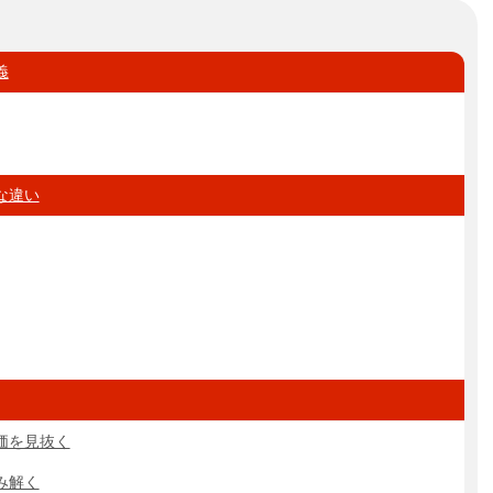
義
な違い
価を見抜く
み解く