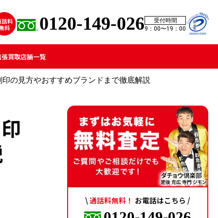
0120-149-026
受付時間
9：00〜19：00
出張買取
店舗一覧
刻印の見方やおすすめブランドまで徹底解説
刻印
説
\
通話料無料！
お電話はこちら /
0120-149-026