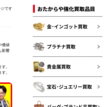
おたからや強化買取品目
ージです
金･インゴット買取
や価値
プラチナ買取
も影響
貴金属買取
ます。
ます。
宝石･ジュエリー買取
バッグ･ブランド品買取