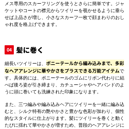
メス専用のスカーフリングを使うとさらに簡単です。ジャ
ケットやコートの襟元からツイリーを覗かせるように垂ら
せば上品さが増し、小さなスカーフ一枚で顔まわりのおし
ゃれ度を格上げできます。
髪に巻く
ポニーテールから編み込みまで、多彩
細長いツイリーは、
なヘアアレンジに華やかさをプラスできる万能アイテム
で
す。
具体的には、
ポニーテールのゴムにリボン代わりに結
べば後ろ姿が引き締まり、カチューシャやヘアバンドのよ
うに頭に巻いても洗練された印象になります。
また、三つ編みや編み込みヘアにツイリーを一緒に編み込
むと、シルク特有の艶やかさと豊かな色彩が加わり、個性
的なスタイルに仕上がります。
髪にツイリーを巻くと動く
たびに揺れて華やかさが増すため、普段のヘアアレンジに