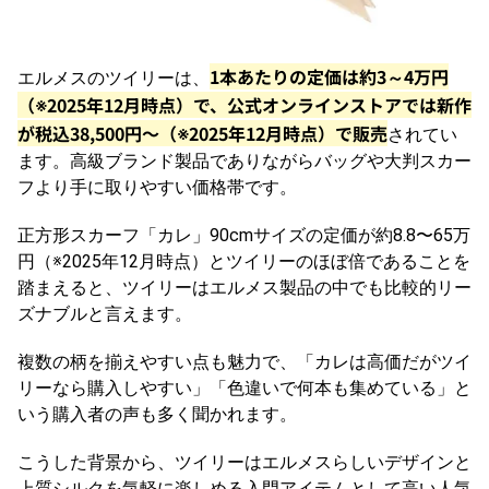
1本あたりの定価は約3～4万円
エルメスのツイリーは、
（※2025年12月時点）で、公式オンラインストアでは新作
が税込38,500円〜（※2025年12月時点）で販売
されてい
ます。高級ブランド製品でありながらバッグや大判スカー
フより手に取りやすい価格帯です。
正方形スカーフ「カレ」90cmサイズの定価が約
8.8
〜
65
万
円
（※2025年12月時点）
とツイリーのほぼ倍であることを
踏まえると、ツイリーはエルメス製品の中でも比較的リー
ズナブルと言えます。
複数の柄を揃えやすい点も魅力で、「カレは高価だがツイ
リーなら購入しやすい」「色違いで何本も集めている」と
いう購入者の声も多く聞かれます。
こうした背景から、ツイリーはエルメスらしいデザインと
上質シルクを気軽に楽しめる入門アイテムとして高い人気