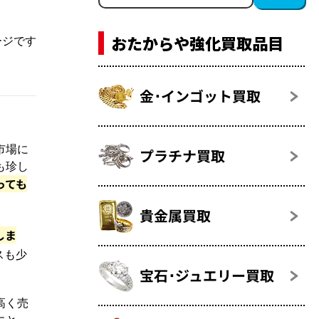
おたからや強化買取品目
ージです
金･インゴット買取
市場に
プラチナ買取
も珍し
っても
貴金属買取
しま
スも少
宝石･ジュエリー買取
高く売