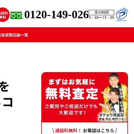
0120-149-026
受付時間
9：00〜19：00
出張買取
店舗一覧
を
るコ
\
通話料無料！
お電話はこちら /