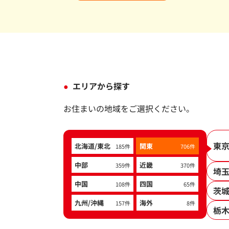
エリアから探す
お住まいの地域をご選択ください。
東
北海道/東北
関東
185件
706件
中部
近畿
359件
370件
埼
中国
四国
108件
65件
茨
九州/沖縄
海外
157件
8件
栃