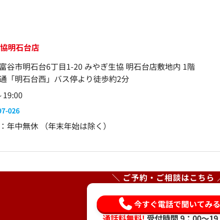
生協明石台店
富谷市明石台6丁目1-20 みやぎ生協 明石台店敷地内 1階
通「明石台西」バス停より徒歩約2分
～19:00
97-026
：年中無休 （年末年始は除く）
＼ ご予約・ご相談はこちら 
今すぐ電話で聞いてみ
通話料無料!
受付時間 9：00〜19