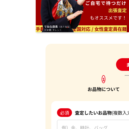
ご自宅で
待つだけ
出張査定
もオススメです！
手数料無料 / 日本全国対応 / 女性査定員在籍
24
1
お品物について
必須
査定したいお品物
(複数入