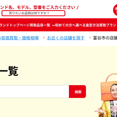
ンド名、モデル、型番をご入力ください
ランド
トップページ
買取品目一覧
初めての方へ
選べる査定方法
買取ブラン
の高価買取・価格相場
お近くの店舗を探す
富谷市の店
一覧
検索