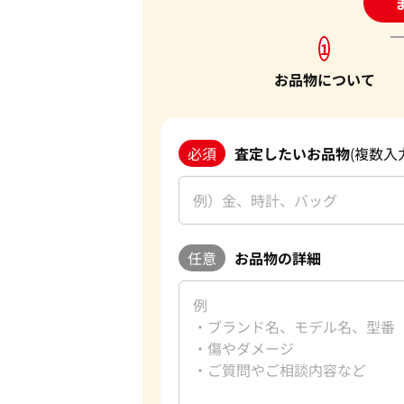
24
1
お品物について
必須
査定したいお品物
(複数入
任意
お品物の詳細