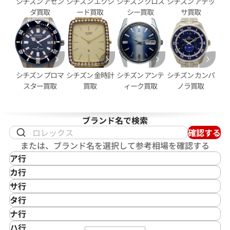
シチズン アセン
シチズン エクシ
シチズン クロス
シチズン アテッ
ダ買取
ード買取
シー買取
サ買取
シチズン プロマ
シチズン 金時計
シチズン アンテ
シチズン カンパ
スター買取
買取
ィーク買取
ノラ買取
ブランド名で検索
確認する
または、ブランド名を選択して参考相場を確認する
ア行
IKEPOD
カ行
アイクポッド
CASIO
サ行
IWC
カシオ
Saint Laurent
タ行
アイダブリューシー
Cartier
サンローラン
TAG Heuer
ナ行
Azimuth
カルティエ
Shellman
タグ・ホイヤー
NOMOS Glashütte
ハ行