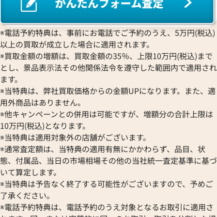
BREITLING
EPOS
コンコルド
Sinn
ブライトリング
エポス
ジン
Blancpain
Hermes
STOWA
※電話予約特典は、事前にお電話でご予約のうえ、5万円(税込)
ブランパン
エルメス
ストーヴァ
以上の買取が成立した場合に適用されます。
BVLGARI
OMEGA
SEIKO
※買取金額の増額は、買取金額の35％、上限10万円(税込)まで
ブルガリ
オメガ
セイコー
とし、景品表示法その他関係法令を遵守した範囲内で適用され
Breguet
ORIENT
CENTURY
ます。
ブレゲ
オリエント
センチュリー
※当特典は、弊社買取価格からの金額UPになります。また、適
BULOVA
ORIS
ZENITH
用外商品はありません。
ブローバ
オリス
ゼニス
※他キャンペーンとの併用は可能ですが、増額分の合計上限は
Bell & Ross
Audemars Piguet
10万円(税込)となります。
ベル＆ロス
オーデマ ピゲ
※当特典は適用対象外の店舗がございます。
BAUME＆MERCIER
Vacheron Constantin
※通常査定額は、当特典の適用有無にかかわらず、品目、状
ボーム＆メルシエ
ヴァシュロン・コンスタンタン
態、付属品、当日の市場相場その他の当社統一査定基準に基づ
BALL Watch
Van Cleef & Arpels
いて算定します。
ボール ウォッチ
ヴァンクリーフ＆アーペル
※当特典は予告なく終了する可能性がございますので、予めご
Versace
了承ください。
ヴェルサーチ
※電話予約特典は、電話予約のうえ対象となるお取引に適用さ
Wempe