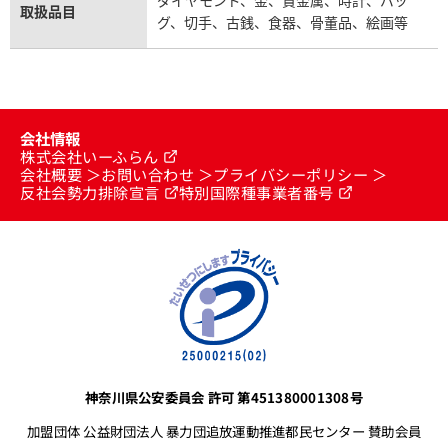
ダイヤモンド、金、貴金属、時計、バッ
取扱品目
グ、切手、古銭、食器、骨董品、絵画等
会社情報
株式会社いーふらん
会社概要
お問い合わせ
プライバシーポリシー
反社会勢力排除宣言
特別国際種事業者番号
神奈川県公安委員会 許可 第451380001308号
加盟団体 公益財団法人 暴力団追放運動推進都民センター 賛助会員