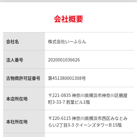
24金買取
エメラルド買取
ロレックス サブマリーナー買取
ルイ・ヴィトン買取の参考価格一覧
ティファニー買取
24金の相場価格情報
サファイア買取
ロレックス GMTマスター買取
エルメス買取
ブルガリ買取
18金買取
ルビー買取
ロレックス エクスプローラー買取
会社概要
エルメス バーキン買取
ヴァンクリーフ＆アーペル買取
18金の相場価格情報
ヒスイ買取
ロレックス デイトジャスト買取
エルメス ケリー買取
ハリーウィンストン買取
金のアクセサリー買取
オパール買取
ロレックス 買取の参考価格一覧
エルメス買取の参考価格一覧
クロムハーツ買取
金貨買取
トパーズ買取
パテック フィリップ買取
シャネル買取
フレッド買取
貴金属買取
タンザナイト買取
パテック フィリップノーチラス買取
シャネル マトラッセ買取
ショーメ買取
会社名
株式会社いーふらん
プラチナ買取
アメジスト買取
オーデマ ピゲ買取
シャネル買取の参考価格一覧
ショパール買取
銀・シルバー買取
パライバトルマリン買取
オーデマ ピゲ ロイヤルオーク買取
ディオール買取
タサキ買取
パラジウム買取
キャッツアイ買取
ヴァシュロン・コンスタンタン買取
セリーヌ買取
法人番号
2020001036626
ダミアーニ買取
アレキサンドライト買取
A.ランゲ&ゾーネ買取
フェンディ買取
ピアジェ買取
ガーネット買取
ブレゲ買取
グッチ買取
ブシュロン買取
アクアマリン買取
オメガ買取
プラダ買取
古物商許可証番号
第451380001308号
モーブッサン買取
ウブロ買取
ミキモト買取
IWC買取
グラフ買取
〒221-0835 神奈川県横浜市神奈川区鶴屋
カルティエ買取
本店所在地
フランク ミュラー買取
町3-33-7 若葉ビル1階
リシャール・ミル買取
タグ・ホイヤー買取
〒220-6115 神奈川県横浜市西区みなとみ
パネライ買取
本社所在地
らい2丁目3-3 クイーンズタワーB 15階
チューダー（チュードル）買取