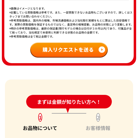
※画像はイメージとなります。
※記載している買取価格は参考です。また、一部買取できないお品物もございますので、詳しくはス
タッフまでお問い合わせください。
※参考買取価格は、国内外の相場、市場流通価格および当社取引実績をもとに算出した目安価格で
す。実際の買取価格を保証するものではなく、査定時の相場変動、お品物の状態により変動します。
※時計の参考買取価格は、最新の保証書(現行モデルの場合は日付が３か月以内)であり、付属品が全
て揃っており、当社規定で未使用と判断できる状態のお品物の金額です。
※参考買取価格は全て税込金額です。
24時間受付中!
まずは金額が知りたい方へ！
問い合わせフォーム
1
2
お品物について
お客様情報