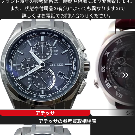
ブランド時計の参考価格は、時期や相場により変動致します。
また、状態や付属品の有無によっても異なりますので
詳しくはお電話でお問い合わせください。
アテッサ
シ
アテッサの参考買取相場表