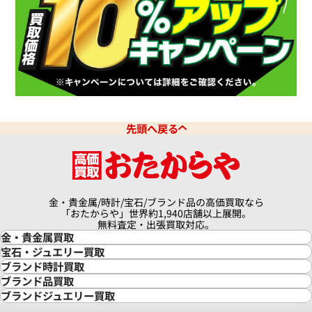
先頭へ戻る
金・貴金属/時計/宝石/ブランド品の高価買取なら
「おたからや」世界約1,940店舗以上展開。
無料査定・出張買取対応。
金・貴金属買取
金買取
宝石・ジュエリー買取
金の相場価格情報
宝石・ジュエリー買取
ブランド時計買取
金の参考買取価格一覧
ダイヤモンド買取
時計買取
ブランド品買取
インゴット買取
ダイヤモンド・宝石の参考価格一覧
ロレックス買取
ブランド買取
ブランドジュエリー買取
インゴットの相場価格情報
リング・結婚指輪買取
ロレックス デイトナ買取
ルイ・ヴィトン買取
カルティエ買取