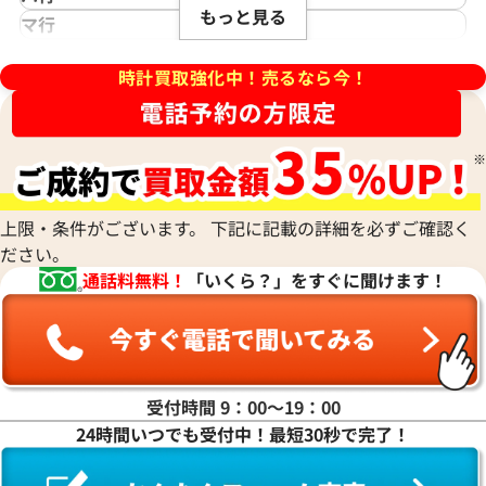
アジムース
Gaga Milano
シェルマン
Daniel Roth
もっと見る
ノモス グラスヒュッテ
Hamilton
マ行
ANONIMO
ガガミラノ
CITIZEN
ダニエル・ロート
ハミルトン
MIDO
ラ行
アノーニモ
Quinting
シチズン
TUDOR
Harry Winston
ミドー
時計買取強化中！売るなら今！
RALPH LAUREN
Alain Silberstein
クインティング
CHANEL
チューダー(チュードル)
ハリー・ウィンストン
MAURICE LACROIX
ラルフ ローレン
アラン・シルベスタイン
Cuervo y Sobrinos
シャネル
Tiffany & Co.
Patek Philippe
モーリス・ラクロア
Richard Mille
Armand Nicolet
クエルボ・イ・ソブリノス
Chopard
ティファニー
パテック フィリップ
リシャール・ミル
アルマン・ニコレ
CVSTOS
ショパール
Dior
Panerai
Louis Vuitton
WALTHAM
クストス
CHAUMET
ディオール
パネライ
ルイ・ヴィトン
ウォルサム
Chronoswiss
ショーメ
Parmigiani Fleurier
上限・条件がございます。 下記に記載の詳細を必ずご確認く
Luminox
HUBLOT
クロノスイス
Jacob & Co.
ださい。
パルミジャーニ・フルリエ
ルミノックス
ウブロ
GUCCI
ジェイコブ
Piaget
通話料無料！
「いくら？」をすぐに聞けます！
Ressence
ETERNA
グッチ
Gerald Genta
ピアジェ
レッセンス
エテルナ
Graham
ジェラルド・ジェンタ
PIERRE KUNZ
ROGER DUBUIS
EDOX
グラハム
Jaeger-LeCoultre
ピエール・クンツ
ロジェ・デュブイ
エドックス
Grand Seiko
ジャガー・ルクルト
FRANCK MULLER
ROLEX
EBERHARD
グランドセイコー
Jaquet Droz
受付時間 9：00〜19：00
フランク ミュラー
ロレックス
エベラール
CORUM
ジャケ・ドロー
24時間いつでも受付中！最短30秒で完了！
BOUCHERON
LONGINES
EBEL
コルム
Girard-Perregaux
ブシュロン
ロンジン
エベル
Concord
ジラール・ペルゴ