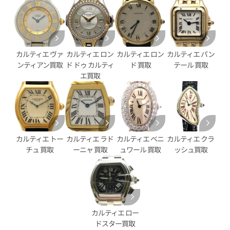
カルティエ ヴァ
カルティエ ロン
カルティエ ロン
カルティエ パン
ンティアン買取
ド ドゥ カルティ
ド 買取
テール 買取
エ買取
パンテール MM 2ロウ
カルティエ カリブル ドゥ カル
ロノグラフ W7100061
カルティエ トー
カルティエ ラド
カルティエ ベニ
カルティエ クラ
価格
参考買取価格
チュ 買取
ーニャ 買取
ュワール 買取
ッシュ買取
630,000
円
4月27日時点の参考買取価格です
※2026年4月9日時点の参考買
カルティエ ロー
ドスター買取