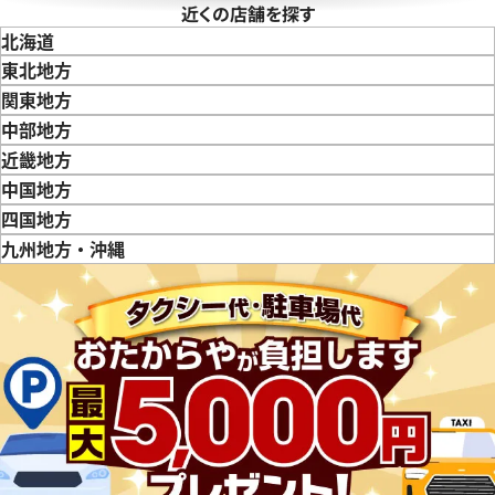
近くの店舗を探す
北海道
東北地方
青森県
岩手県
宮城県
秋田県
山形県
福島県
関東地方
東京都
神奈川県
埼玉県
千葉県
茨城県
栃木県
群馬県
中部地方
新潟県
富山県
石川県
山梨県
長野県
岐阜県
静岡県
愛知県
近畿地方
 カリブル ドゥ カルティエ
カルティエ バロン ブルー ドゥ
三重県
滋賀県
京都府
大阪府
兵庫県
奈良県
和歌山県
中国地方
エ W69012Z4
鳥取県
島根県
岡山県
広島県
山口県
四国地方
価格
参考買取価格
徳島県
香川県
愛媛県
九州地方・沖縄
457,000
円
4月27日時点の参考買取価格です
※2026年3月27日時点の参考
福岡県
佐賀県
長崎県
熊本県
大分県
宮崎県
鹿児島県