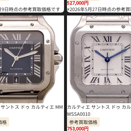
527,000
円
年6月9日時点の参考買取価格です
※2026年5月27日時点の参考
サントス ドゥ カルティエ MM
カルティエ サントス ドゥ カル
WSSA0010
価格
参考買取価格
753,000
円