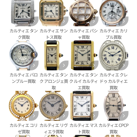
カルティエ タン
カルティエ サン
カルティエ パシ
カルティエ カリ
ク買取
トス買取
ャ買取
ブル買取
パンテール SM 2ロウ
カルティエ パンテール ウォッチ
WSPN0011
カルティエ バロ
カルティエ タン
カルティエ タン
カルティエ クレ
ンブルー買取
ク アロンジェ買
ク ルイ カルティ
ドゥ カルティエ
参考買取価格
取
エ買取
買取
価格
710,000
円
※2025年10月27日時点の参
年5月9日時点の参考買取価格です
す
カルティエ コリ
カルティエ リヴ
カルティエ マス
カルティエ CPCP
ゼ買取
ィエラ買取
ト買取
買取