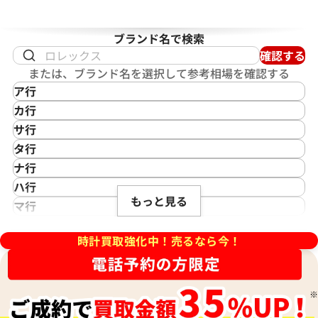
ブランド名で検索
確認する
または、ブランド名を選択して参考相場を確認する
ア行
IKEPOD
カ行
アイクポッド
CASIO
サ行
IWC
 パンテール ウォッチ MM
カルティエ カリブル ドゥ カ
カシオ
Saint Laurent
タ行
アイダブリューシー
Cartier
7
W7100045
サンローラン
TAG Heuer
ナ行
Azimuth
カルティエ
Shellman
価格
参考買取価格
タグ・ホイヤー
NOMOS Glashütte
ハ行
アジムース
Gaga Milano
シェルマン
Daniel Roth
620,000
円
もっと見る
ノモス グラスヒュッテ
Hamilton
マ行
ANONIMO
11月9日時点の参考買取価格です
※2026年5月9日時点の参考買
ガガミラノ
CITIZEN
ダニエル・ロート
ハミルトン
MIDO
ラ行
アノーニモ
Quinting
シチズン
TUDOR
Harry Winston
ミドー
時計買取強化中！売るなら今！
RALPH LAUREN
Alain Silberstein
クインティング
CHANEL
チューダー(チュードル)
ハリー・ウィンストン
MAURICE LACROIX
ラルフ ローレン
アラン・シルベスタイン
Cuervo y Sobrinos
シャネル
Tiffany & Co.
Patek Philippe
モーリス・ラクロア
Richard Mille
Armand Nicolet
クエルボ・イ・ソブリノス
Chopard
ティファニー
パテック フィリップ
リシャール・ミル
アルマン・ニコレ
CVSTOS
ショパール
Dior
Panerai
Louis Vuitton
WALTHAM
クストス
CHAUMET