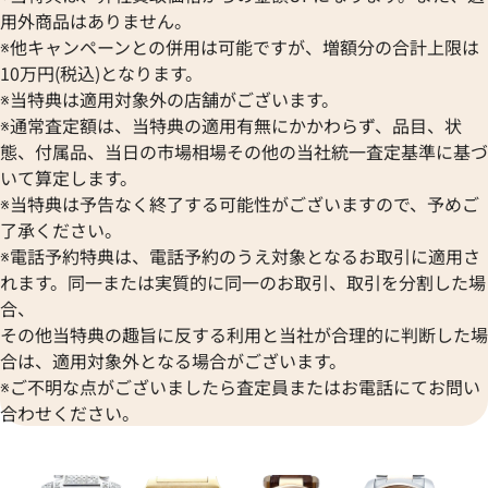
用外商品はありません。
※他キャンペーンとの併用は可能ですが、増額分の合計上限は
10万円(税込)となります。
※当特典は適用対象外の店舗がございます。
※通常査定額は、当特典の適用有無にかかわらず、品目、状
態、付属品、当日の市場相場その他の当社統一査定基準に基づ
いて算定します。
※当特典は予告なく終了する可能性がございますので、予めご
了承ください。
パンテール ウォッチ SM ベゼ
カルティエ カリブル ドゥ カル
※電話予約特典は、電話予約のうえ対象となるお取引に適用さ
PN0007
ロノグラフ W7100042
れます。同一または実質的に同一のお取引、取引を分割した場
合、
価格
参考買取価格
その他当特典の趣旨に反する利用と当社が合理的に判断した場
円
800,000
円
6月27日時点の参考買取価格です
※2025年2月9日時点の参考買
合は、適用対象外となる場合がございます。
※ご不明な点がございましたら査定員またはお電話にてお問い
合わせください。