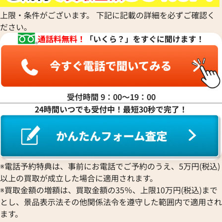
ディオール
パネライ
ルイ・ヴィトン
ウォルサム
Chronoswiss
ショーメ
Parmigiani Fleurier
上限・条件がございます。 下記に記載の詳細を必ずご確認く
Luminox
HUBLOT
クロノスイス
Jacob & Co.
ださい。
パルミジャーニ・フルリエ
ルミノックス
ウブロ
GUCCI
ジェイコブ
Piaget
通話料無料！
「いくら？」をすぐに聞けます！
Ressence
ETERNA
グッチ
Gerald Genta
ピアジェ
レッセンス
エテルナ
Graham
ジェラルド・ジェンタ
PIERRE KUNZ
ROGER DUBUIS
EDOX
グラハム
Jaeger-LeCoultre
ピエール・クンツ
ロジェ・デュブイ
エドックス
Grand Seiko
ジャガー・ルクルト
FRANCK MULLER
ROLEX
EBERHARD
 パンテール ウォッチ ミニモデ
カルティエ パンテール MM W25
グランドセイコー
Jaquet Droz
受付時間 9：00〜19：00
フランク ミュラー
ロレックス
エベラール
019
CORUM
ジャケ・ドロー
24時間いつでも受付中！最短30秒で完了！
BOUCHERON
LONGINES
EBEL
コルム
Girard-Perregaux
価格
参考買取価格
ブシュロン
ロンジン
エベル
Concord
ジラール・ペルゴ
540,000
円
BREITLING
EPOS
2月27日時点の参考買取価格です
※2026年4月27日時点の参考
コンコルド
Sinn
ブライトリング
エポス
ジン
Blancpain
Hermes
STOWA
※電話予約特典は、事前にお電話でご予約のうえ、5万円(税込)
ブランパン
エルメス
ストーヴァ
以上の買取が成立した場合に適用されます。
BVLGARI
OMEGA
SEIKO
※買取金額の増額は、買取金額の35％、上限10万円(税込)まで
ブルガリ
オメガ
セイコー
とし、景品表示法その他関係法令を遵守した範囲内で適用され
Breguet
ORIENT
CENTURY
ます。
ブレゲ