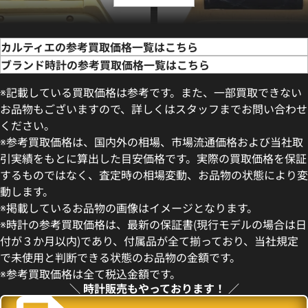
カルティエの参考買取価格一覧はこちら
ブランド時計の参考買取価格一覧はこちら
※記載している買取価格は参考です。また、一部買取できない
お品物もございますので、詳しくはスタッフまでお問い合わせ
ください。
※参考買取価格は、国内外の相場、市場流通価格および当社取
引実績をもとに算出した目安価格です。実際の買取価格を保証
するものではなく、査定時の相場変動、お品物の状態により変
動します。
 パンテール ウォッチ ミニモデ
カルティエ サントス デュモン 1
※掲載しているお品物の画像はイメージとなります。
036
※時計の参考買取価格は、最新の保証書(現行モデルの場合は日
価格
参考買取価格
付が３か月以内)であり、付属品が全て揃っており、当社規定
円
2,209,000
円
で未使用と判断できる状態のお品物の金額です。
11月9日時点の参考買取価格です
※2025年7月9日時点の参考買
※参考買取価格は全て税込金額です。
＼ 時計販売もやっております！ ／