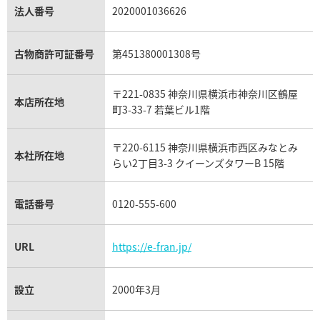
パラジウム買取
キャッツアイ買取
ヴァシュロン・コンスタンタン買取
セリーヌ買取
法人番号
2020001036626
ダミアーニ買取
アレキサンドライト買取
A.ランゲ&ゾーネ買取
フェンディ買取
ピアジェ買取
ガーネット買取
ブレゲ買取
グッチ買取
ブシュロン買取
アクアマリン買取
オメガ買取
プラダ買取
古物商許可証番号
第451380001308号
モーブッサン買取
ウブロ買取
ミキモト買取
IWC買取
グラフ買取
〒221-0835 神奈川県横浜市神奈川区鶴屋
カルティエ買取
本店所在地
フランク ミュラー買取
町3-33-7 若葉ビル1階
リシャール・ミル買取
タグ・ホイヤー買取
〒220-6115 神奈川県横浜市西区みなとみ
パネライ買取
本社所在地
らい2丁目3-3 クイーンズタワーB 15階
チューダー（チュードル）買取
電話番号
0120-555-600
URL
https://e-fran.jp/
設立
2000年3月