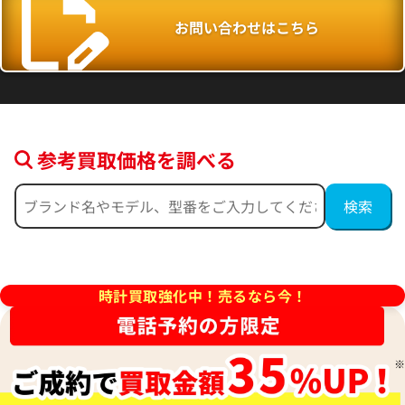
お問い合わせはこちら
参考買取価格を調べる
 ミニパンテール 2重ダイヤベ
カルティエ パンテール ウォッ
イヤ WF3141B9
W3PN0007
価格
参考買取価格
時計買取強化中！売るなら今！
円
1,620,000
円
7月27日時点の参考買取価格です
※2025年11月9日時点の参考