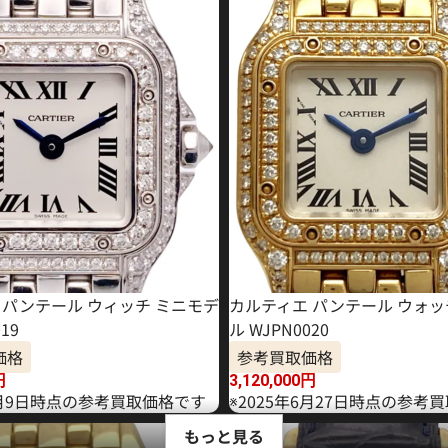
 パンテール ウィッチ ミニモデ
カルティエ パンテール ウォッ
19
ル WJPN0020
価格
参考買取価格
円
3,120,000
円
年4月9日時点の参考買取価格です
※2025年6月27日時点の参考
もっと見る