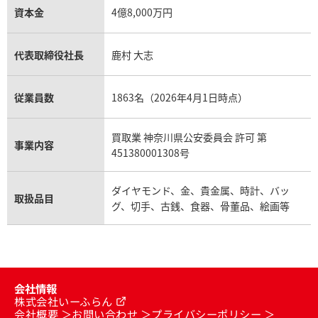
資本金
4億8,000万円
代表取締役社長
鹿村 大志
従業員数
1863名（2026年4月1日時点）
買取業 神奈川県公安委員会 許可 第
事業内容
451380001308号
ダイヤモンド、金、貴金属、時計、バッ
取扱品目
グ、切手、古銭、食器、骨董品、絵画等
会社情報
株式会社いーふらん
会社概要
お問い合わせ
プライバシーポリシー