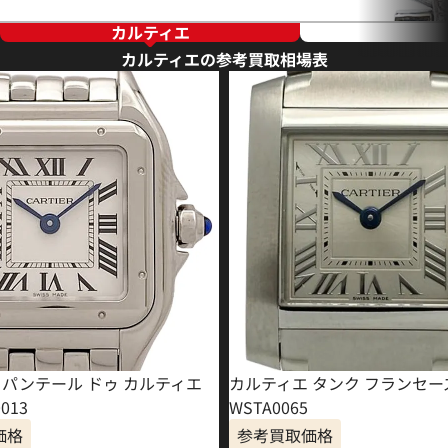
カルティエ
カルティエの参考買取相場表
 パンテール ドゥ カルティエ
カルティエ タンク フランセーズ
013
WSTA0065
価格
参考買取価格