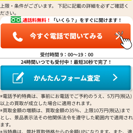
上限・条件がございます。 下記に記載の詳細を必ずご確認く
ださい。
通話料無料！
「いくら？」をすぐに聞けます！
受付時間 9：00〜19：00
24時間いつでも受付中！最短30秒で完了！
サントス WGSA0011
カルティエ パンテール ドゥ 
W2PN0018
価格
参考買取価格
※電話予約特典は、事前にお電話でご予約のうえ、5万円(税込)
円
1,360,000
円
11月9日時点の参考買取価格です
※2026年2月時点の参考買取
以上の買取が成立した場合に適用されます。
※買取金額の増額は、買取金額の35％、上限10万円(税込)まで
とし、景品表示法その他関係法令を遵守した範囲内で適用され
ます。
※当特典は、弊社買取価格からの金額UPになります。また、適