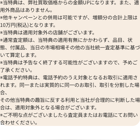
オリエント
センチュリー
※当特典は、弊社買取価格からの金額UPになります。また、適
BULOVA
ORIS
ZENITH
用外商品はありません。
ブローバ
オリス
ゼニス
※他キャンペーンとの併用は可能ですが、増額分の合計上限は
Bell & Ross
Audemars Piguet
10万円(税込)となります。
ベル＆ロス
オーデマ ピゲ
※当特典は適用対象外の店舗がございます。
BAUME＆MERCIER
Vacheron Constantin
※通常査定額は、当特典の適用有無にかかわらず、品目、状
ボーム＆メルシエ
ヴァシュロン・コンスタンタン
態、付属品、当日の市場相場その他の当社統一査定基準に基づ
BALL Watch
Van Cleef & Arpels
パンテール SM W25033P5
カルティエ パンテール ウォッチ
いて算定します。
ボール ウォッチ
WSPN0006
ヴァンクリーフ＆アーペル
※当特典は予告なく終了する可能性がございますので、予めご
Versace
価格
参考買取価格
了承ください。
ヴェルサーチ
540,000
円
※電話予約特典は、電話予約のうえ対象となるお取引に適用さ
Wempe
3月27日時点の参考買取価格です
※2025年6月9日時点の参考買
れます。同一または実質的に同一のお取引、取引を分割した場
ヴェンペ
合、
その他当特典の趣旨に反する利用と当社が合理的に判断した場
合は、適用対象外となる場合がございます。
※ご不明な点がございましたら査定員またはお電話にてお問い
合わせください。