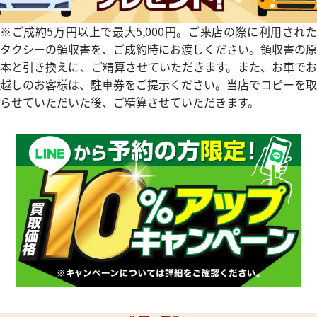
※ご成約5万円以上で最大5,000円。ご来店の際に利用された
タクシーの領収書を、ご成約時にお渡しください。領収書の原
本と引き換えに、ご精算させていただきます。また、お車でお
越しのお客様は、駐車券をご提示ください。当店でコピーを取
 パンテール ウォッチ SM
カルティエ カリブル ドゥ カル
らせていただいた後、ご精算させていただきます。
0
W7100015
価格
参考買取価格
438,000
円
7月27日時点の参考買取価格です
※2023年9月27日時点の参考