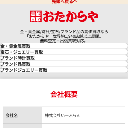
先頭へ戻る
金・貴金属/時計/宝石/ブランド品の高価買取なら
パンテール LM デイト
カルティエ パンテール リュバン
「おたからや」世界約1,940店舗以上展開。
W61001T9
無料査定・出張買取対応。
金・貴金属買取
価格
参考買取価格
金買取
宝石・ジュエリー買取
190,000
円
金の相場価格情報
宝石・ジュエリー買取
ブランド時計買取
1月27日時点の参考買取価格です
※2025年4月9日時点の参考買
金の参考買取価格一覧
ダイヤモンド買取
時計買取
ブランド品買取
インゴット買取
ダイヤモンド・宝石の参考価格一覧
ロレックス買取
ブランド買取
ブランドジュエリー買取
インゴットの相場価格情報
リング・結婚指輪買取
ロレックス デイトナ買取
ルイ・ヴィトン買取
カルティエ買取
24金買取
エメラルド買取
ロレックス サブマリーナー買取
ルイ・ヴィトン買取の参考価格一覧
ティファニー買取
24金の相場価格情報
サファイア買取
ロレックス GMTマスター買取
エルメス買取
ブルガリ買取
18金買取
ルビー買取
ロレックス エクスプローラー買取
会社概要
エルメス バーキン買取
ヴァンクリーフ＆アーペル買取
18金の相場価格情報
ヒスイ買取
ロレックス デイトジャスト買取
エルメス ケリー買取
ハリーウィンストン買取
金のアクセサリー買取
オパール買取
ロレックス 買取の参考価格一覧
エルメス買取の参考価格一覧
クロムハーツ買取
金貨買取
トパーズ買取
パテック フィリップ買取
シャネル買取
フレッド買取
貴金属買取
タンザナイト買取
パテック フィリップノーチラス買取
シャネル マトラッセ買取
ショーメ買取
会社名
株式会社いーふらん
プラチナ買取
アメジスト買取
オーデマ ピゲ買取
シャネル買取の参考価格一覧
ショパール買取
銀・シルバー買取
パライバトルマリン買取
オーデマ ピゲ ロイヤルオーク買取
ディオール買取
タサキ買取