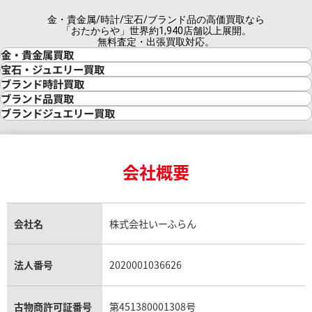
金・貴金属/時計/宝石/ブランド品の高価買取なら
「おたからや」世界約1,940店舗以上展開。
無料査定・出張買取対応。
金・貴金属買取
金買取
宝石・ジュエリー買取
金の相場価格情報
宝石・ジュエリー買取
ブランド時計買取
金の参考買取価格一覧
ダイヤモンド買取
時計買取
ブランド品買取
インゴット買取
ダイヤモンド・宝石の参考価格一覧
ロレックス買取
ブランド買取
ブランドジュエリー買取
インゴットの相場価格情報
リング・結婚指輪買取
ロレックス デイトナ買取
ルイ・ヴィトン買取
カルティエ買取
24金買取
エメラルド買取
ロレックス サブマリーナー買取
ルイ・ヴィトン買取の参考価格一覧
ティファニー買取
24金の相場価格情報
サファイア買取
ロレックス GMTマスター買取
エルメス買取
ブルガリ買取
18金買取
ルビー買取
ロレックス エクスプローラー買取
会社概要
エルメス バーキン買取
ヴァンクリーフ＆アーペル買取
18金の相場価格情報
ヒスイ買取
ロレックス デイトジャスト買取
エルメス ケリー買取
ハリーウィンストン買取
金のアクセサリー買取
オパール買取
ロレックス 買取の参考価格一覧
エルメス買取の参考価格一覧
クロムハーツ買取
金貨買取
トパーズ買取
パテック フィリップ買取
シャネル買取
フレッド買取
貴金属買取
タンザナイト買取
パテック フィリップノーチラス買取
シャネル マトラッセ買取
ショーメ買取
会社名
株式会社いーふらん
プラチナ買取
アメジスト買取
オーデマ ピゲ買取
シャネル買取の参考価格一覧
ショパール買取
銀・シルバー買取
パライバトルマリン買取
オーデマ ピゲ ロイヤルオーク買取
ディオール買取
タサキ買取
パラジウム買取
キャッツアイ買取
ヴァシュロン・コンスタンタン買取
セリーヌ買取
法人番号
2020001036626
ダミアーニ買取
アレキサンドライト買取
A.ランゲ&ゾーネ買取
フェンディ買取
ピアジェ買取
ガーネット買取
ブレゲ買取
グッチ買取
ブシュロン買取
アクアマリン買取
オメガ買取
プラダ買取
古物商許可証番号
第451380001308号
モーブッサン買取