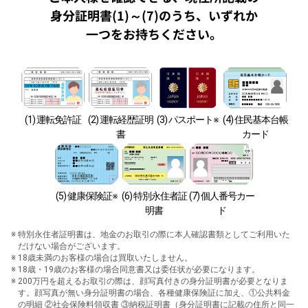
身分証明書(1)～(7)のうち、
いずれか
一つをお持ちください。
(1) 運転免許証
(2) 運転経歴証明
(3) パスポート※
(4) 住民基本台帳
書
カード
(5) 健康保険証※
(6) 特別永住者証
(7) 個人番号カー
明書
ド
特別永住者証明書は、地金のお取引の際に本人確認書類としてご利用いた
だけない場合がございます。
18歳未満のお客様の場合は買取いたしません。
18歳・19歳のお客様の場合同意書又は委任状が必要になります。
200万円を超えるお取引の際は、顔写真付きの身分証明書が必要となりま
す。顔写真が無い身分証明書の場合、各種健康保険証に加え、①公共料金
の明細 ②社会保険料領収書 ③納税証明書（身分証明書に記載の住所と同一