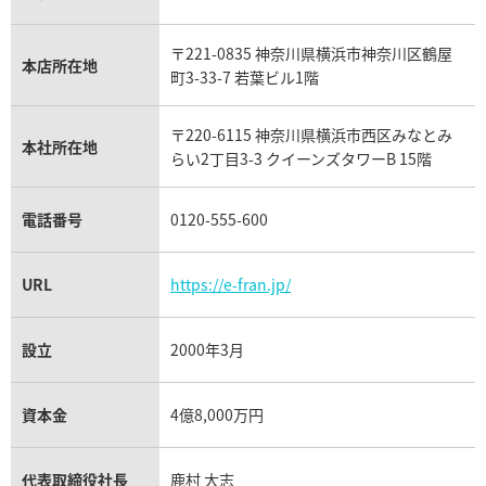
ウブロ買取
ミキモト買取
IWC買取
グラフ買取
〒221-0835 神奈川県横浜市神奈川区鶴屋
カルティエ買取
本店所在地
フランク ミュラー買取
町3-33-7 若葉ビル1階
リシャール・ミル買取
タグ・ホイヤー買取
〒220-6115 神奈川県横浜市西区みなとみ
パネライ買取
本社所在地
らい2丁目3-3 クイーンズタワーB 15階
チューダー（チュードル）買取
電話番号
0120-555-600
URL
https://e-fran.jp/
設立
2000年3月
資本金
4億8,000万円
代表取締役社長
鹿村 大志