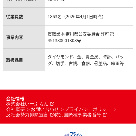
従業員数
1863名（2026年4月1日時点）
買取業 神奈川県公安委員会 許可 第
事業内容
451380001308号
ダイヤモンド、金、貴金属、時計、バッ
取扱品目
グ、切手、古銭、食器、骨董品、絵画等
会社情報
株式会社いーふらん
会社概要
お問い合わせ
プライバシーポリシー
反社会勢力排除宣言
特別国際種事業者番号