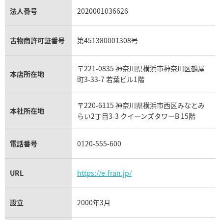
パライバトルマリン買取
オーデマ ピゲ ロイヤルオーク買取
ディオール買取
タサキ買取
パラジウム買取
キャッツアイ買取
ヴァシュロン・コンスタンタン買取
セリーヌ買取
法人番号
2020001036626
ダミアーニ買取
アレキサンドライト買取
A.ランゲ&ゾーネ買取
フェンディ買取
ピアジェ買取
ガーネット買取
ブレゲ買取
グッチ買取
ブシュロン買取
アクアマリン買取
オメガ買取
プラダ買取
古物商許可証番号
第451380001308号
モーブッサン買取
ウブロ買取
ミキモト買取
IWC買取
グラフ買取
〒221-0835 神奈川県横浜市神奈川区鶴屋
カルティエ買取
本店所在地
フランク ミュラー買取
町3-33-7 若葉ビル1階
リシャール・ミル買取
タグ・ホイヤー買取
〒220-6115 神奈川県横浜市西区みなとみ
パネライ買取
本社所在地
らい2丁目3-3 クイーンズタワーB 15階
チューダー（チュードル）買取
電話番号
0120-555-600
URL
https://e-fran.jp/
設立
2000年3月