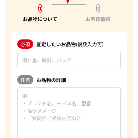
1
2
お品物について
お客様情報
必須
査定したいお品物
(複数入力可)
任意
お品物の詳細