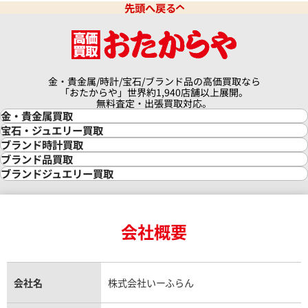
先頭へ戻る
金・貴金属/時計/宝石/ブランド品の高価買取なら
「おたからや」世界約1,940店舗以上展開。
無料査定・出張買取対応。
金・貴金属買取
金買取
宝石・ジュエリー買取
金の相場価格情報
宝石・ジュエリー買取
ブランド時計買取
金の参考買取価格一覧
ダイヤモンド買取
時計買取
ブランド品買取
インゴット買取
ダイヤモンド・宝石の参考価格一覧
ロレックス買取
ブランド買取
ブランドジュエリー買取
インゴットの相場価格情報
リング・結婚指輪買取
ロレックス デイトナ買取
ルイ・ヴィトン買取
カルティエ買取
24金買取
エメラルド買取
ロレックス サブマリーナー買取
ルイ・ヴィトン買取の参考価格一覧
ティファニー買取
24金の相場価格情報
サファイア買取
ロレックス GMTマスター買取
エルメス買取
ブルガリ買取
18金買取
ルビー買取
ロレックス エクスプローラー買取
会社概要
エルメス バーキン買取
ヴァンクリーフ＆アーペル買取
18金の相場価格情報
ヒスイ買取
ロレックス デイトジャスト買取
エルメス ケリー買取
ハリーウィンストン買取
金のアクセサリー買取
オパール買取
ロレックス 買取の参考価格一覧
エルメス買取の参考価格一覧
クロムハーツ買取
金貨買取
トパーズ買取
パテック フィリップ買取
シャネル買取
フレッド買取
貴金属買取
タンザナイト買取
パテック フィリップノーチラス買取
シャネル マトラッセ買取
ショーメ買取
会社名
株式会社いーふらん
プラチナ買取
アメジスト買取
オーデマ ピゲ買取
シャネル買取の参考価格一覧
ショパール買取
銀・シルバー買取